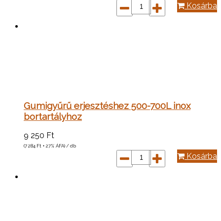
Kosárba
Gumigyűrű erjesztéshez 500-700L inox
bortartályhoz
9 250
Ft
(7 284
Ft
+ 27% ÁFA) / db
Kosárba