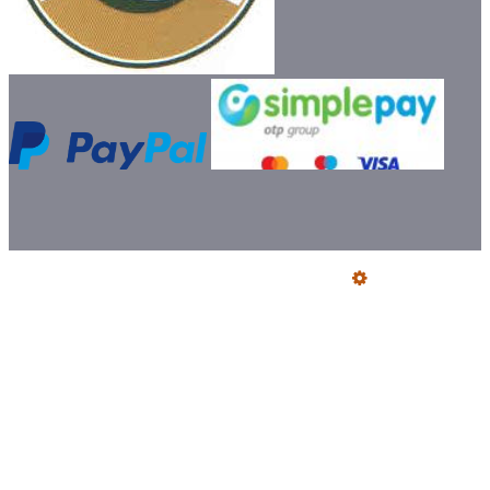
Üzemeltető
Online elállás
Teljes katalógus
Vásárlói értékelések
Szállítói Megfelelőségi Nyilatkozatok
Ajándék szállítás előre utalással
Jegyzőkönyv fogyasztói kifogásról
Certifikat füstcső és idomok
Bemutatkozás