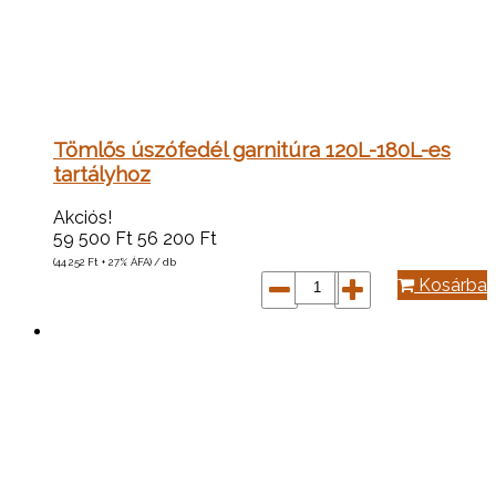
Tömlős úszófedél garnitúra 120L-180L-es
tartályhoz
Akciós!
59 500
Ft
56 200
Ft
(44 252
Ft
+ 27% ÁFA) / db
Kosárba