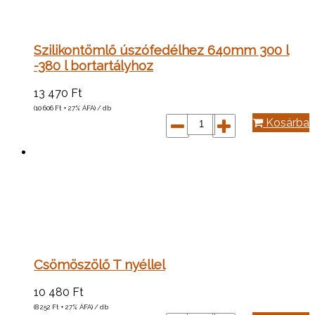
Szilikontömlő úszófedélhez 640mm 300 l
-380 l bortartályhoz
13 470
Ft
(10 606
Ft
+ 27% ÁFA) / db
Kosárba
Csömöszölő T nyéllel
10 480
Ft
(8 252
Ft
+ 27% ÁFA) / db