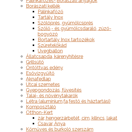
Pálinkafőzés-,Borászati anyagok
Borászati kellék
Pálinkafőző
Tartály Inox
Szőlőprés, gyümölcsprés
Szőlő,- és gyümölcsdaráló, zúzó-
bogyózó
Bortartály Inox tartozékok
Szüretelőkád
Üvegballon
Állatcsapda, kárenyhítésre
Grillsütő
Öntöttvas edény
Esővízgyűjtő
Aknafedlap
Utcai szemetes
Gyepgondozás, füvesítés
Talaj- és növénytakarók
Létra (alumínium,fa,festő és háztartási)
Komposztáló
Otthon-Kert
zár, hengerzárbetét, cím, kilincs, lakat
Csavar, Anya
Kőműves és burkoló szerszám