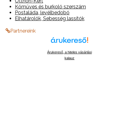
Otthon-Kert
Kőműves és burkoló szerszám
Postaláda, levélbedobó
Elhatárolók, Sebesség lassítók
Partnereink
Árukereső, a hiteles vásárlási
kalauz