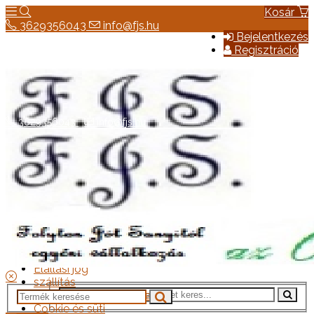
Kosár
3629356043
info@fjs.hu
Bejelentkezés
Regisztráció
3629356043
info@fjs.hu
Hírek
Elérhetőség
Általános szerződési feltételek
Elállási jog
szállítás
Adatkezelési tájékoztató
Cookie és süti