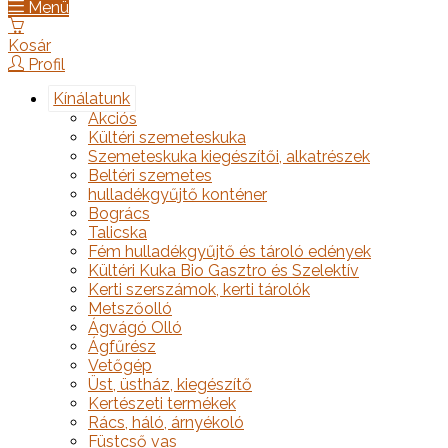
Menü
Kosár
Profil
Kínálatunk
Akciós
Kültéri szemeteskuka
Szemeteskuka kiegészítői, alkatrészek
Beltéri szemetes
hulladékgyűjtő konténer
Bogrács
Talicska
Fém hulladékgyűjtő és tároló edények
Kültéri Kuka Bio Gasztro és Szelektív
Kerti szerszámok, kerti tárolók
Metszőolló
Ágvágó Olló
Ágfűrész
Vetőgép
Üst, üstház, kiegészítő
Kertészeti termékek
Rács, háló, árnyékoló
Füstcső vas