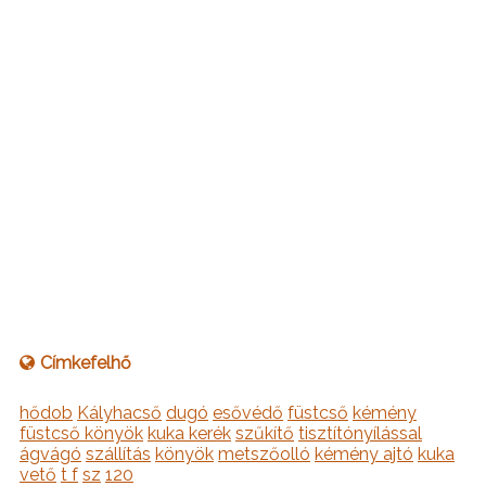
Címkefelhő
hődob
Kályhacső
dugó
esővédő
füstcső
kémény
füstcső könyök
kuka kerék
szűkítő
tisztítónyílással
ágvágó
szállítás
könyök
metszőolló
kémény ajtó
kuka
vető
t f
sz
120