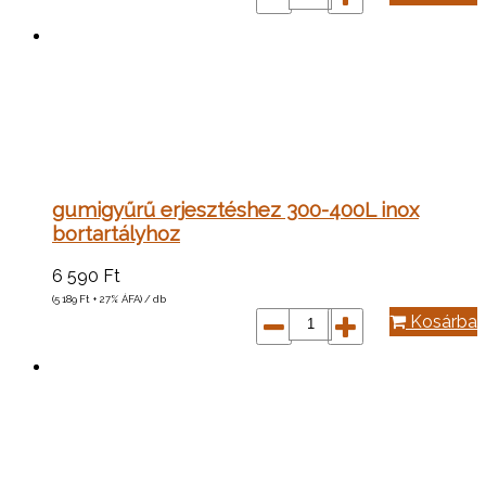
gumigyűrű erjesztéshez 300-400L inox
bortartályhoz
6 590
Ft
(5 189
Ft
+ 27% ÁFA) / db
Kosárba