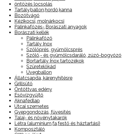
öntözés locsolás
Tartály,ballon,hordó,kanna
Bozótvágó
Kézikocsi, molnárkocsi
Pálinkafőzés-,Borászati anyagok
Borászati kellék
Pálinkafőző
Tartály Inox
Szőlőprés, gyümölcsprés
Szőlő,- és gyümölcsdaráló, zúzó-bogyózó
Bortartály Inox tartozékok
Szüretelőkád
Üvegballon
Állatcsapda, kárenyhítésre
Grillsütő
Öntöttvas edény
Esővízgyűjtő
Aknafedlap
Utcai szemetes
Gyepgondozás, füvesítés
Talaj- és növénytakarók
Létra (alumínium,fa,festő és háztartási)
Komposztáló