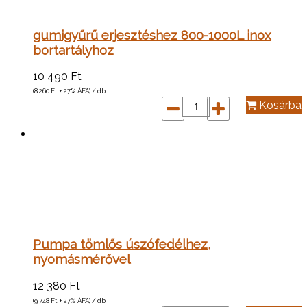
gumigyűrű erjesztéshez 800-1000L inox
bortartályhoz
10 490
Ft
(8 260
Ft
+ 27% ÁFA) / db
Kosárba
Pumpa tömlős úszófedélhez,
nyomásmérővel
12 380
Ft
(9 748
Ft
+ 27% ÁFA) / db