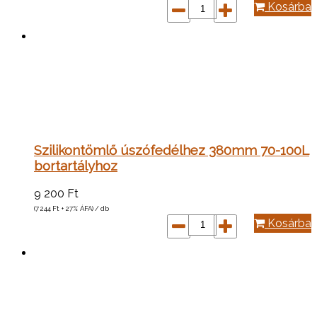
Kosárba
Szilikontömlő úszófedélhez 380mm 70-100L
bortartályhoz
9 200
Ft
(7 244
Ft
+ 27% ÁFA) / db
Kosárba