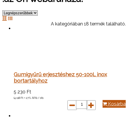
A kategóriában 18 termék található.
Gumigyűrű erjesztéshez 50-100L inox
bortartályhoz
5 230
Ft
(4 118
Ft
+ 27% ÁFA) / db
Kosárba