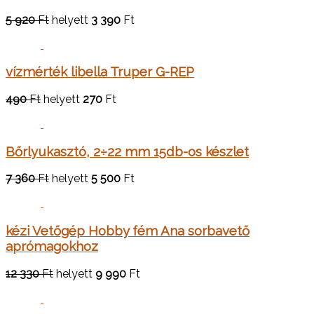
5 920
Ft
helyett
3 390
Ft
vízmérték libella Truper G-REP
490
Ft
helyett
270
Ft
Bőrlyukasztó, 2÷22 mm 15db-os készlet
7 360
Ft
helyett
5 500
Ft
kézi Vetőgép Hobby fém Ana sorbavető
aprómagokhoz
12 330
Ft
helyett
9 990
Ft