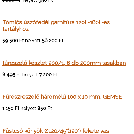
1 380
Ft
helyett
950
Ft
Tömlős úszófedél garnitúra 120L-180L-es
tartályhoz
59 500
Ft
helyett
56 200
Ft
tűreszelő készlet 200/1, 6 db 200mm tasakban
8 495
Ft
helyett
7 200
Ft
Fűrészreszelő háromélű 100 x 10 mm, GEMSE
1 150
Ft
helyett
850
Ft
Füstcső könyök Ø120/45°(120°) fekete vas