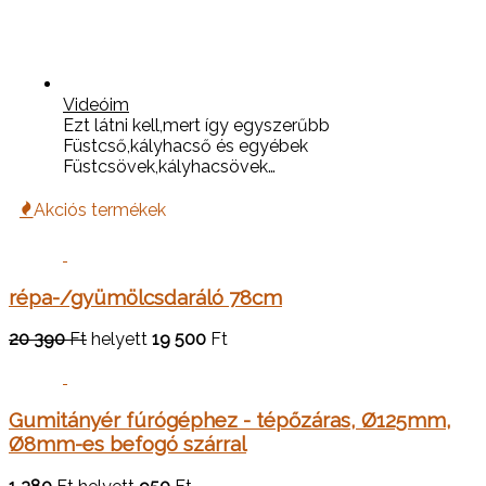
Videóim
Ezt látni kell,mert így egyszerűbb
Füstcső,kályhacső és egyébek
Füstcsövek,kályhacsövek…
Akciós termékek
répa-/gyümölcsdaráló 78cm
20 390
Ft
helyett
19 500
Ft
Gumitányér fúrógéphez - tépőzáras, Ø125mm,
Ø8mm-es befogó szárral