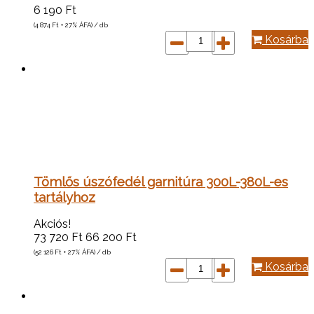
6 190
Ft
(4 874
Ft
+ 27% ÁFA) / db
Kosárba
Tömlős úszófedél garnitúra 300L-380L-es
tartályhoz
Akciós!
73 720
Ft
66 200
Ft
(52 126
Ft
+ 27% ÁFA) / db
Kosárba