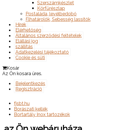
Szerszámkészlet
Körfűrészlap
Postaláda, levélbedobó
Elhatárolók, Sebesség lassítók
Hírek
Elérhetőség
Általános szerződési feltételek
Elállási jog
szállítás
Adatkezelési tájékoztató
Cookie és süti
Kosár
Az Ön kosara üres.
Bejelentkezés
Regisztráció
fjsbt.hu
Borászati kellék
Bortartály Inox tartozékok
.az Ön webáruháza.