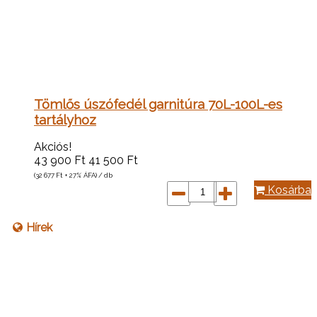
Tömlős úszófedél garnitúra 70L-100L-es
tartályhoz
Akciós!
43 900
Ft
41 500
Ft
(32 677
Ft
+ 27% ÁFA) / db
Kosárba
Hírek