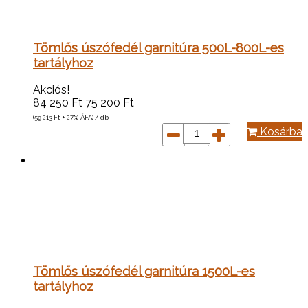
Tömlős úszófedél garnitúra 500L-800L-es
tartályhoz
Akciós!
84 250
Ft
75 200
Ft
(59 213
Ft
+ 27% ÁFA) / db
Kosárba
Tömlős úszófedél garnitúra 1500L-es
tartályhoz