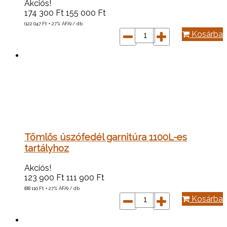
Akciós!
174 300
Ft
155 000
Ft
(122 047
Ft
+ 27% ÁFA) / db
Kosárba
Tömlős úszófedél garnitúra 1100L-es
tartályhoz
Akciós!
123 900
Ft
111 900
Ft
(88 110
Ft
+ 27% ÁFA) / db
Kosárba