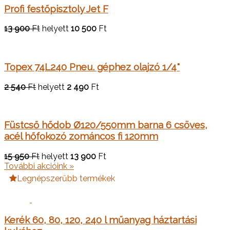
Profi festőpisztoly Jet F
13 900
Ft
helyett
10 500
Ft
Topex 74L240 Pneu. géphez olajzó 1/4"
2 540
Ft
helyett
2 490
Ft
Füstcső hődob Ø120/550mm barna 6 csöves,
acél hőfokozó zománcos fi 120mm
15 950
Ft
helyett
13 900
Ft
További akcióink »
Legnépszerűbb termékek
Kerék 60, 80, 120, 240 l műanyag háztartási