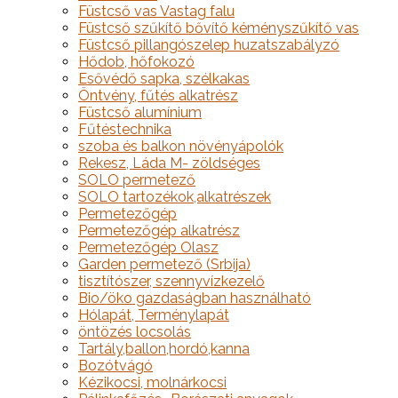
Füstcső vas Vastag falu
Füstcső szűkítő bővítő kéményszűkítő vas
Füstcső pillangószelep huzatszabályzó
Hődob, hőfokozó
Esővédő sapka, szélkakas
Öntvény, fűtés alkatrész
Füstcső alumínium
Fűtéstechnika
szoba és balkon növényápolók
Rekesz, Láda M- zöldséges
SOLO permetező
SOLO tartozékok,alkatrészek
Permetezőgép
Permetezőgép alkatrész
Permetezőgép Olasz
Garden permetező (Srbija)
tisztítószer, szennyvízkezelő
Bio/öko gazdaságban használható
Hólapát, Terménylapát
öntözés locsolás
Tartály,ballon,hordó,kanna
Bozótvágó
Kézikocsi, molnárkocsi