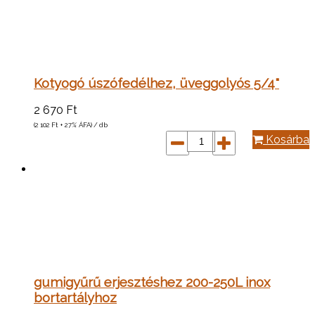
Kotyogó úszófedélhez, üveggolyós 5/4"
2 670
Ft
(2 102
Ft
+ 27% ÁFA) / db
Kosárba
gumigyűrű erjesztéshez 200-250L inox
bortartályhoz