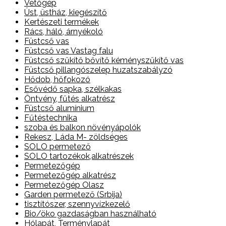
Vetőgép
Üst, üstház, kiegészítő
Kertészeti termékek
Rács, háló, árnyékoló
Füstcső vas
Füstcső vas Vastag falu
Füstcső szűkítő bővítő kéményszűkítő vas
Füstcső pillangószelep huzatszabályzó
Hődob, hőfokozó
Esővédő sapka, szélkakas
Öntvény, fűtés alkatrész
Füstcső alumínium
Fűtéstechnika
szoba és balkon növényápolók
Rekesz, Láda M- zöldséges
SOLO permetező
SOLO tartozékok,alkatrészek
Permetezőgép
Permetezőgép alkatrész
Permetezőgép Olasz
Garden permetező (Srbija)
tisztítószer, szennyvízkezelő
Bio/öko gazdaságban használható
Hólapát, Terménylapát