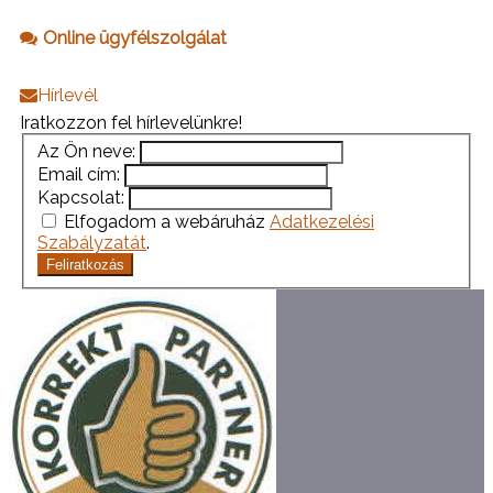
Online ügyfélszolgálat
Hírlevél
Iratkozzon fel hírlevelünkre!
Az Ön neve:
Email cím:
Kapcsolat:
Elfogadom a webáruház
Adatkezelési
Szabályzatát
.
Feliratkozás