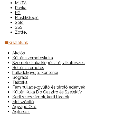
MUTA
Panka
PG
PlastikGogić
Solo
SSS
Zottel
Kínálatunk
Akciós
Kültéri szemeteskuka
Szemeteskuka kiegészítői, alkatrészek
Beltéri szemetes
hulladékgyűjtő konténer
Bogrács
Talicska
Fém hulladékgyűjtő és tároló edények
Kültéri Kuka Bio Gasztro és Szelektív
Kerti szerszámok, kerti tárolók
Metszőolló
Ágvágó Olló
Ágfűrész