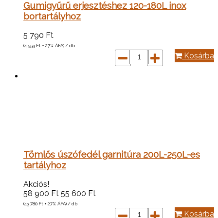
Gumigyűrű erjesztéshez 120-180L inox
bortartályhoz
5 790
Ft
(4 559
Ft
+ 27% ÁFA) / db
Kosárba
Tömlős úszófedél garnitúra 200L-250L-es
tartályhoz
Akciós!
58 900
Ft
55 600
Ft
(43 780
Ft
+ 27% ÁFA) / db
Kosárba