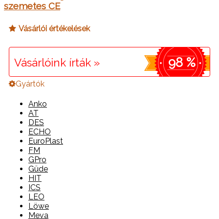
szemetes CE
Vásárlói értékelések
98 %
Vásárlóink írták »
Gyártók
Anko
AT
DES
ECHO
EuroPlast
FM
GPro
Güde
HIT
ICS
LEO
Löwe
Meva