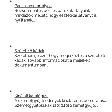
Panka inox tartályok
Rozsdamentes bor- és pálinkatartályaink
mindazok mellett, hogy esztétikai látványt is
nyújtanak,…
Szüretelő kádak
Szeretném jelezni, hogy megérkeztek a szüretelő
kádak. További információkat a mellékelt
dokumentumban…
Kínálati katalógus.
A szemétgyűjtő edények kínálatának bemutatása.
Szemétgyűjtőkukák 120; 240l Szemétgyűjtő…