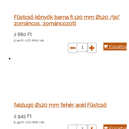
Füstcső könyök barna fi 120 mm Ø120 /90°
zománcos, zománcozott
2 680
Ft
(2 110
Ft
+ 27% ÁFA) / db
Kosárba
faldugó Ø120 mm fehér acél Füstcső
2 945
Ft
(2 319
Ft
+ 27% ÁFA) / db
Kosárba