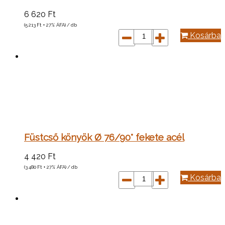
6 620
Ft
(5 213
Ft
+ 27% ÁFA) / db
Kosárba
Füstcső könyök Ø 76/90° fekete acél
4 420
Ft
(3 480
Ft
+ 27% ÁFA) / db
Kosárba