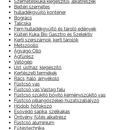
Szemeteskuka kiegészítői, alkatrészek
Beltéri szemetes
hulladékgyűjtő konténer
Bogrács
Talicska
Fém hulladékgyűjtő és tároló edények
Kültéri Kuka Bio Gasztro és Szelektív
Kerti szerszámok, kerti tárolók
Metszőolló
Ágvágó Olló
Ágfűrész
Vetőgép
Üst, üstház, kiegészítő
Kertészeti termékek
Rács, háló, árnyékoló
Füstcső vas
Füstcső vas Vastag falu
Füstcső szűkítő bővítő kéményszűkítő vas
Füstcső pillangószelep huzatszabályzó
Hődob, hőfokozó
Esővédő sapka, szélkakas
Öntvény, fűtés alkatrész
Füstcső alumínium
Fűtéstechnika