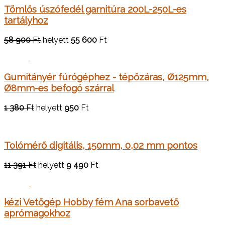
Tömlős úszófedél garnitúra 200L-250L-es
tartályhoz
58 900
Ft
helyett
55 600
Ft
Gumitányér fúrógéphez - tépőzáras, Ø125mm,
Ø8mm-es befogó szárral
1 380
Ft
helyett
950
Ft
Tolómérő digitális, 150mm, 0,02 mm pontos
11 391
Ft
helyett
9 490
Ft
kézi Vetőgép Hobby fém Ana sorbavető
aprómagokhoz