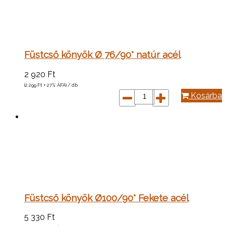
Füstcső könyök Ø 76/90° natúr acél
2 920
Ft
(2 299
Ft
+ 27% ÁFA) / db
Kosárba
Füstcső könyök Ø100/90° Fekete acél
5 330
Ft