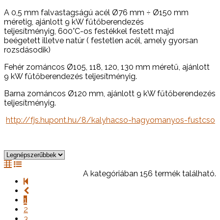
A 0,5 mm falvastagságú acél Ø76 mm ÷ Ø150 mm
méretig, ajánlott 9 kW fűtőberendezés
teljesítményig, 600°C-os festékkel festett majd
beégetett illetve natúr ( festetlen acél, amely gyorsan
rozsdásodik)
Fehér zománcos Ø105, 118, 120, 130 mm méretű, ajánlott
9 kW fűtőberendezés teljesítményig.
Barna zománcos Ø120 mm, ajánlott 9 kW fűtőberendezés
teljesítményig.
http://fjs.hupont.hu/8/kalyhacso-hagyomanyos-fustcso
A kategóriában 156 termék található.
1
2
3