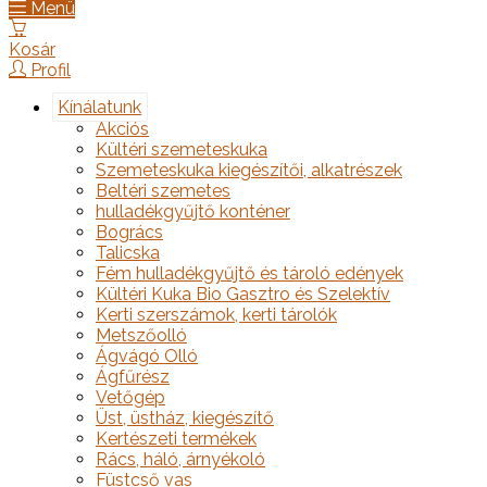
Menü
Kosár
Profil
Kínálatunk
Akciós
Kültéri szemeteskuka
Szemeteskuka kiegészítői, alkatrészek
Beltéri szemetes
hulladékgyűjtő konténer
Bogrács
Talicska
Fém hulladékgyűjtő és tároló edények
Kültéri Kuka Bio Gasztro és Szelektív
Kerti szerszámok, kerti tárolók
Metszőolló
Ágvágó Olló
Ágfűrész
Vetőgép
Üst, üstház, kiegészítő
Kertészeti termékek
Rács, háló, árnyékoló
Füstcső vas