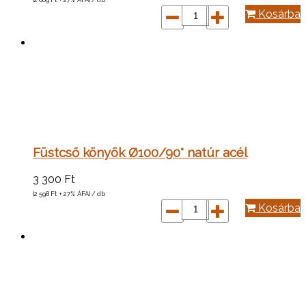
Kosárba
Füstcső könyök Ø100/90° natúr acél
3 300
Ft
(2 598
Ft
+ 27% ÁFA) / db
Kosárba