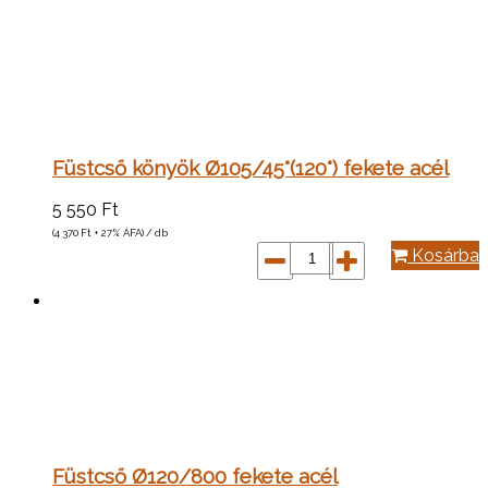
Füstcső könyök Ø105/45°(120°) fekete acél
5 550
Ft
(4 370
Ft
+ 27% ÁFA) / db
Kosárba
Füstcső Ø120/800 fekete acél