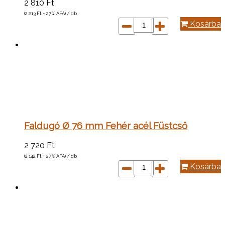
2 810
Ft
(2 213
Ft
+ 27% ÁFA) / db
Kosárba
Faldugó Ø 76 mm Fehér acél Füstcső
2 720
Ft
(2 142
Ft
+ 27% ÁFA) / db
Kosárba