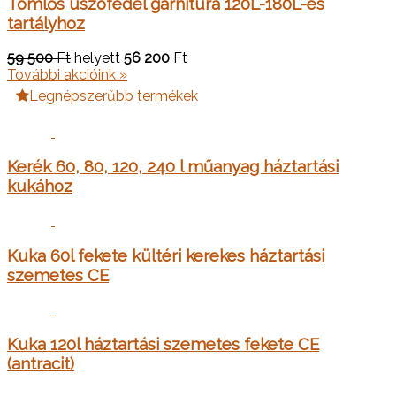
Tömlős úszófedél garnitúra 120L-180L-es
tartályhoz
59 500
Ft
helyett
56 200
Ft
További akcióink »
Legnépszerűbb termékek
Kerék 60, 80, 120, 240 l műanyag háztartási
kukához
Kuka 60l fekete kültéri kerekes háztartási
szemetes CE
Kuka 120l háztartási szemetes fekete CE
(antracit)