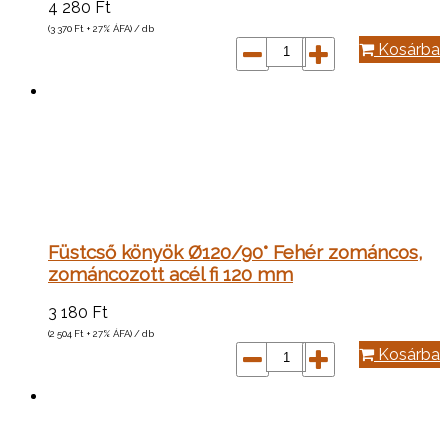
4 280
Ft
(3 370
Ft
+ 27% ÁFA) / db
Kosárba
Füstcső könyök Ø120/90° Fehér zománcos,
zománcozott acél fi 120 mm
3 180
Ft
(2 504
Ft
+ 27% ÁFA) / db
Kosárba