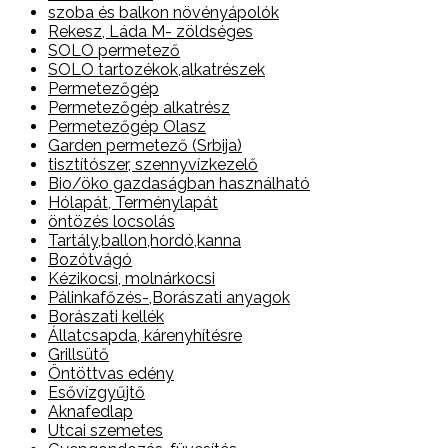
szoba és balkon növényápolók
Rekesz, Láda M- zöldséges
SOLO permetező
SOLO tartozékok,alkatrészek
Permetezőgép
Permetezőgép alkatrész
Permetezőgép Olasz
Garden permetező (Srbija)
tisztítószer, szennyvízkezelő
Bio/öko gazdaságban használható
Hólapát, Terménylapát
öntözés locsolás
Tartály,ballon,hordó,kanna
Bozótvágó
Kézikocsi, molnárkocsi
Pálinkafőzés-,Borászati anyagok
Borászati kellék
Állatcsapda, kárenyhítésre
Grillsütő
Öntöttvas edény
Esővízgyűjtő
Aknafedlap
Utcai szemetes