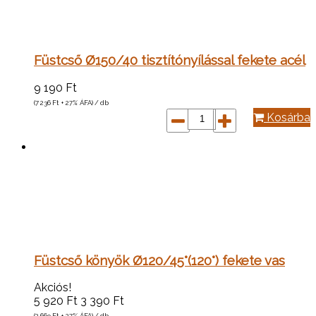
Füstcső Ø150/40 tisztítónyílással fekete acél
9 190
Ft
(7 236
Ft
+ 27% ÁFA) / db
Kosárba
Füstcső könyök Ø120/45°(120°) fekete vas
Akciós!
5 920
Ft
3 390
Ft
(2 669
Ft
+ 27% ÁFA) / db