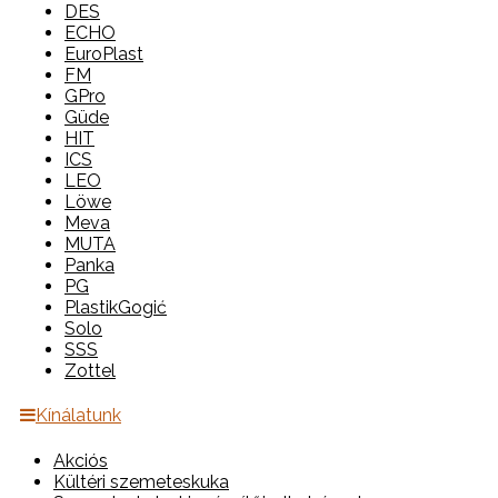
DES
ECHO
EuroPlast
FM
GPro
Güde
HIT
ICS
LEO
Löwe
Meva
MUTA
Panka
PG
PlastikGogić
Solo
SSS
Zottel
Kínálatunk
Akciós
Kültéri szemeteskuka