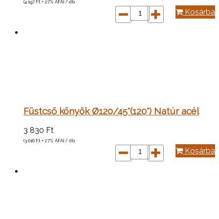
(4 197
Ft
+ 27% ÁFA) / db
Kosárba
Füstcső könyök Ø120/45°(120°) Natúr acél
3 830
Ft
(3 016
Ft
+ 27% ÁFA) / db
Kosárba