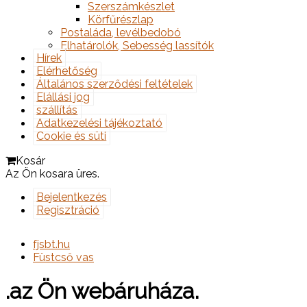
Szerszámkészlet
Körfűrészlap
Postaláda, levélbedobó
Elhatárolók, Sebesség lassítók
Hírek
Elérhetőség
Általános szerződési feltételek
Elállási jog
szállítás
Adatkezelési tájékoztató
Cookie és süti
Kosár
Az Ön kosara üres.
Bejelentkezés
Regisztráció
fjsbt.hu
Füstcső vas
.az Ön webáruháza.