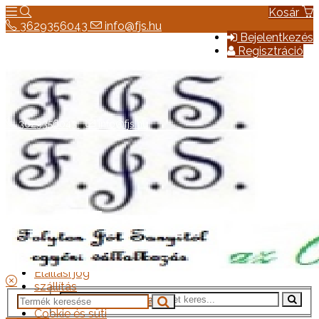
Kosár
3629356043
info@fjs.hu
Bejelentkezés
Regisztráció
3629356043
info@fjs.hu
Hírek
Elérhetőség
Általános szerződési feltételek
Elállási jog
szállítás
Adatkezelési tájékoztató
Cookie és süti