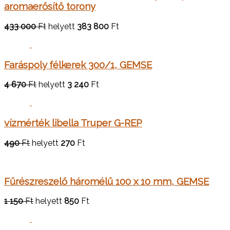
aromaerősítő torony
433 000
Ft
helyett
383 800
Ft
Faráspoly félkerek 300/1, GEMSE
4 670
Ft
helyett
3 240
Ft
vízmérték libella Truper G-REP
490
Ft
helyett
270
Ft
Fűrészreszelő háromélű 100 x 10 mm, GEMSE
1 150
Ft
helyett
850
Ft