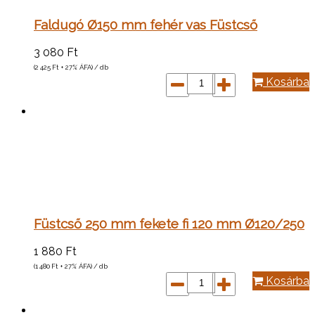
Faldugó Ø150 mm fehér vas Füstcső
3 080
Ft
(2 425
Ft
+ 27% ÁFA) / db
Kosárba
Füstcső 250 mm fekete fi 120 mm Ø120/250
1 880
Ft
(1 480
Ft
+ 27% ÁFA) / db
Kosárba