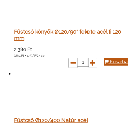
Füstcső könyök Ø120/90° fekete acél fi 120
mm
2 380
Ft
(1 874
Ft
+ 27% ÁFA) / db
Kosárba
Füstcső Ø120/400 Natúr acél