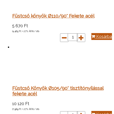
Füstcső könyök Ø110/90° Fekete acél
5 670
Ft
(4 465
Ft
+ 27% ÁFA) / db
Kosárba
Füstcső Könyök Ø105/90° tisztítónyílással
fekete acél
10 120
Ft
(7 969
Ft
+ 27% ÁFA) / db