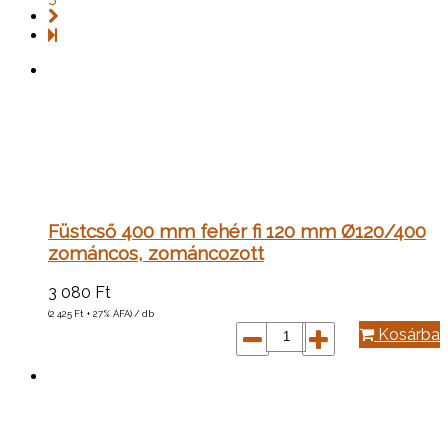
Füstcső 400 mm fehér fi 120 mm Ø120/400
zománcos, zománcozott
3 080
Ft
(2 425
Ft
+ 27% ÁFA) / db
Kosárba