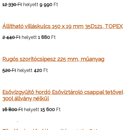
12 330
Ft
helyett
9 990
Ft
Állítható villáskulcs 150 x 19 mm 35D121, TOPEX
2 440
Ft
helyett
1 880
Ft
Rugós szorítócsipesz 225 mm, műanyag
520
Ft
helyett
420
Ft
Esővízgyűjtő hordó Esővíztároló csappal tetővel
300l állvány nélkül
16 800
Ft
helyett
15 600
Ft