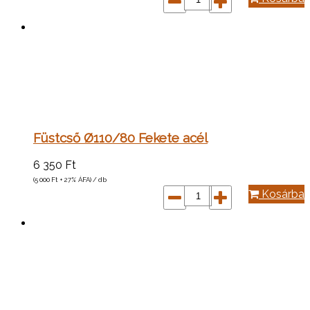
Füstcső Ø110/80 Fekete acél
6 350
Ft
(5 000
Ft
+ 27% ÁFA) / db
Kosárba