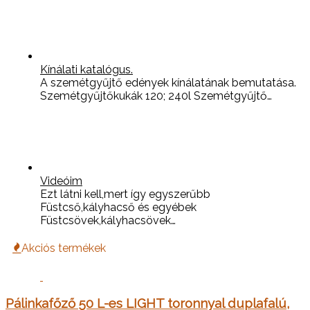
Kínálati katalógus.
A szemétgyűjtő edények kínálatának bemutatása.
Szemétgyűjtőkukák 120; 240l Szemétgyűjtő…
Videóim
Ezt látni kell,mert így egyszerűbb
Füstcső,kályhacső és egyébek
Füstcsövek,kályhacsövek…
Akciós termékek
Pálinkafőző 50 L-es LIGHT toronnyal duplafalú,