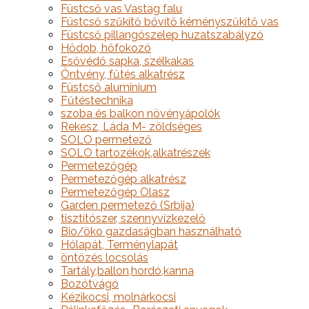
Füstcső vas Vastag falu
Füstcső szűkítő bővítő kéményszűkítő vas
Füstcső pillangószelep huzatszabályzó
Hődob, hőfokozó
Esővédő sapka, szélkakas
Öntvény, fűtés alkatrész
Füstcső alumínium
Fűtéstechnika
szoba és balkon növényápolók
Rekesz, Láda M- zöldséges
SOLO permetező
SOLO tartozékok,alkatrészek
Permetezőgép
Permetezőgép alkatrész
Permetezőgép Olasz
Garden permetező (Srbija)
tisztítószer, szennyvízkezelő
Bio/öko gazdaságban használható
Hólapát, Terménylapát
öntözés locsolás
Tartály,ballon,hordó,kanna
Bozótvágó
Kézikocsi, molnárkocsi