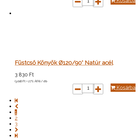
Kosárba
Füstcső Könyök Ø120/90° Natúr acél
3 830
Ft
(3 016
Ft
+ 27% ÁFA) / db
Kosárba
1
2
3