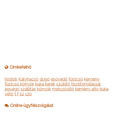
Címkefelhő
hődob
Kályhacső
dugó
esővédő
füstcső
kémény
füstcső könyök
kuka kerék
szűkítő
tisztítónyílással
ágvágó
szállítás
könyök
metszőolló
kémény ajtó
kuka
vető
t f
sz
120
Online ügyfélszolgálat