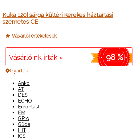
Kuka 120l sárga kültéri Kerekes háztartási
szemetes CE
Vásárlói értékelések
98 %
Vásárlóink írták »
Gyártók
Anko
AT
DES
ECHO
EuroPlast
FM
GPro
Güde
HIT
ICS