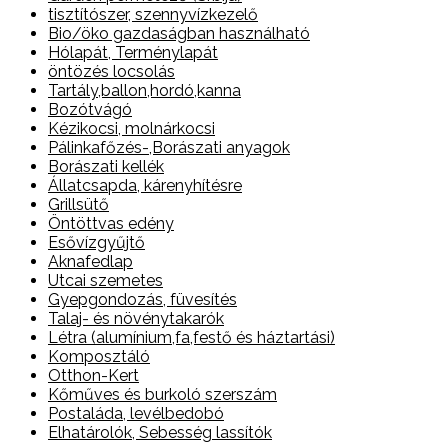
tisztítószer, szennyvízkezelő
Bio/öko gazdaságban használható
Hólapát, Terménylapát
öntözés locsolás
Tartály,ballon,hordó,kanna
Bozótvágó
Kézikocsi, molnárkocsi
Pálinkafőzés-,Borászati anyagok
Borászati kellék
Állatcsapda, kárenyhítésre
Grillsütő
Öntöttvas edény
Esővízgyűjtő
Aknafedlap
Utcai szemetes
Gyepgondozás, füvesítés
Talaj- és növénytakarók
Létra (alumínium,fa,festő és háztartási)
Komposztáló
Otthon-Kert
Kőműves és burkoló szerszám
Postaláda, levélbedobó
Elhatárolók, Sebesség lassítók