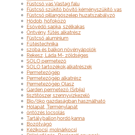
Füstcső vas Vastag falu
Füstcső szűkítő bővítő kéményszűkítő vas
Füstcső pillangószelep huzatszabályzó
Hődob, hőfokozó
Esővédő sapka, szélkakas
Öntvény, fűtés alkatrész
Füstcső alumínium
Fűtéstechnika
szoba és balkon növényápolók
Rekesz, Láda M- zöldséges
SOLO permetező
SOLO tartozékok,alkatrészek
Permetezőgép
Permetezőgép alkatrész
Permetezőgép Olasz
Garden permetező (Srbija)
tisztítószer, szennyvízkezelő
Bio/öko gazdaságban használható
Hólapát, Terménylapát
öntözés locsolás
Tartály,ballon,hordó,kanna
Bozótvágó
Kézikocsi, molnárkocsi