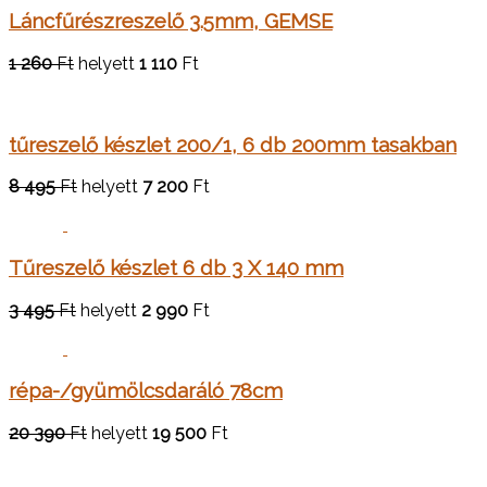
Láncfűrészreszelő 3.5mm, GEMSE
1 260
Ft
helyett
1 110
Ft
tűreszelő készlet 200/1, 6 db 200mm tasakban
8 495
Ft
helyett
7 200
Ft
Tűreszelő készlet 6 db 3 X 140 mm
3 495
Ft
helyett
2 990
Ft
répa-/gyümölcsdaráló 78cm
20 390
Ft
helyett
19 500
Ft