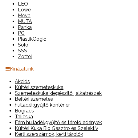
LEO
Löwe
Meva
MUTA
Panka
PG
PlastikGogić
Solo
SSS
Zottel
Kínálatunk
Akciós
Kültéri szemeteskuka
Szemeteskuka kiegészítői, alkatrészek
Beltéri szemetes
hulladékgyűjtő konténer
Bogrács
Talicska
Fém hulladékgyűjtő és tároló edények
Kültéri Kuka Bio Gasztro és Szelektív
Kerti szerszámok, kerti tárolók