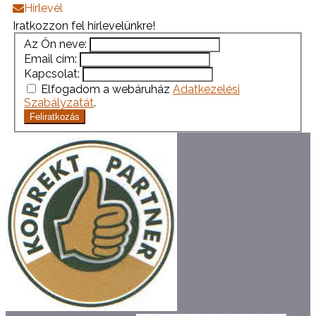
Hírlevél
Iratkozzon fel hírlevelünkre!
Az Ön neve:
Email cím:
Kapcsolat:
Elfogadom a webáruház
Adatkezelési
Szabályzatát
.
Feliratkozás