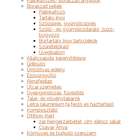
Pálinkafőzés-,Borászati anyagok
Borászati kellék
Pálinkafőző
Tartály Inox
Szőlőprés, gyümölcsprés
Szőlő,- és gyümölcsdaráló, zúzó-
bogyózó
Bortartály Inox tartozékok
Szüretelőkád
Üvegballon
Állatcsapda, kárenyhítésre
Grillsütő
Öntöttvas edény
Esővízgyűjtő
Aknafedlap
Utcai szemetes
Gyepgondozás, füvesítés
Talaj- és növénytakarók
Létra (alumínium,fa,festő és háztartási)
Komposztáló
Otthon-Kert
zár, hengerzárbetét, cím, kilincs, lakat
Csavar, Anya
Kőműves és burkoló szerszám