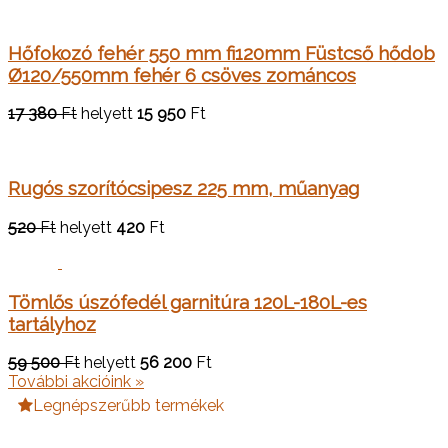
Hőfokozó fehér 550 mm fi120mm Füstcső hődob
Ø120/550mm fehér 6 csöves zománcos
17 380
Ft
helyett
15 950
Ft
Rugós szorítócsipesz 225 mm, műanyag
520
Ft
helyett
420
Ft
Tömlős úszófedél garnitúra 120L-180L-es
tartályhoz
59 500
Ft
helyett
56 200
Ft
További akcióink »
Legnépszerűbb termékek