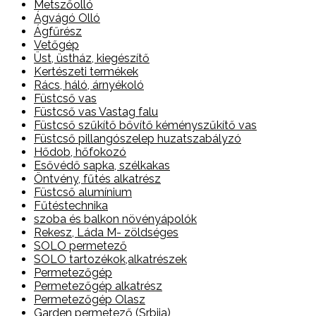
Metszőolló
Ágvágó Olló
Ágfűrész
Vetőgép
Üst, üstház, kiegészítő
Kertészeti termékek
Rács, háló, árnyékoló
Füstcső vas
Füstcső vas Vastag falu
Füstcső szűkítő bővítő kéményszűkítő vas
Füstcső pillangószelep huzatszabályzó
Hődob, hőfokozó
Esővédő sapka, szélkakas
Öntvény, fűtés alkatrész
Füstcső alumínium
Fűtéstechnika
szoba és balkon növényápolók
Rekesz, Láda M- zöldséges
SOLO permetező
SOLO tartozékok,alkatrészek
Permetezőgép
Permetezőgép alkatrész
Permetezőgép Olasz
Garden permetező (Srbija)