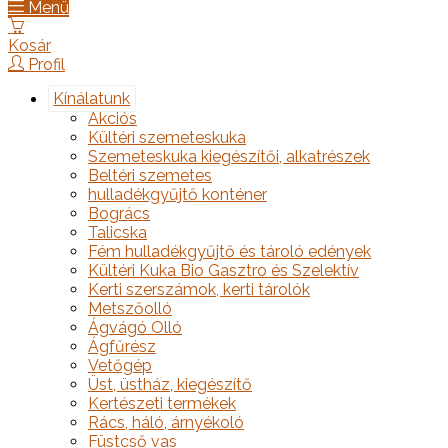
Menü
Kosár
Profil
Kínálatunk
Akciós
Kültéri szemeteskuka
Szemeteskuka kiegészítői, alkatrészek
Beltéri szemetes
hulladékgyűjtő konténer
Bogrács
Talicska
Fém hulladékgyűjtő és tároló edények
Kültéri Kuka Bio Gasztro és Szelektív
Kerti szerszámok, kerti tárolók
Metszőolló
Ágvágó Olló
Ágfűrész
Vetőgép
Üst, üstház, kiegészítő
Kertészeti termékek
Rács, háló, árnyékoló
Füstcső vas