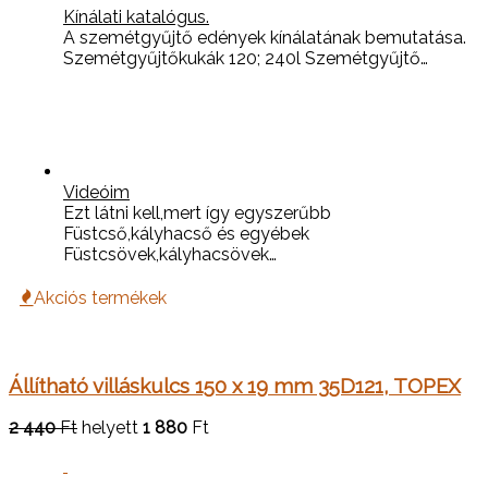
Kínálati katalógus.
A szemétgyűjtő edények kínálatának bemutatása.
Szemétgyűjtőkukák 120; 240l Szemétgyűjtő…
Videóim
Ezt látni kell,mert így egyszerűbb
Füstcső,kályhacső és egyébek
Füstcsövek,kályhacsövek…
Akciós termékek
Állítható villáskulcs 150 x 19 mm 35D121, TOPEX
2 440
Ft
helyett
1 880
Ft