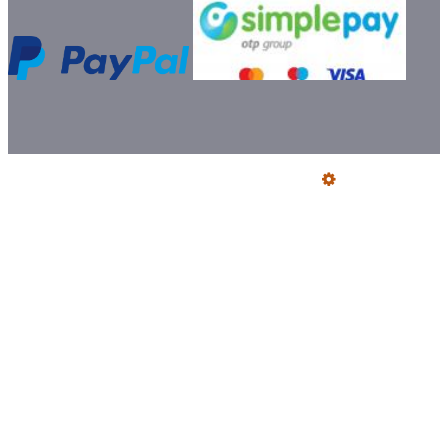
Üzemeltető
Online elállás
Teljes katalógus
Vásárlói értékelések
Szállítói Megfelelőségi Nyilatkozatok
Ajándék szállítás előre utalással
Jegyzőkönyv fogyasztói kifogásról
Certifikat füstcső és idomok
Bemutatkozás
Szeretne Ön is ilyen webáruházat nyitni?
Webáruház nyitás »