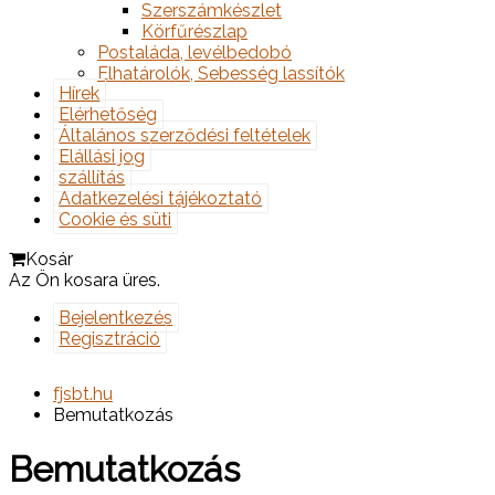
Szerszámkészlet
Körfűrészlap
Postaláda, levélbedobó
Elhatárolók, Sebesség lassítók
Hírek
Elérhetőség
Általános szerződési feltételek
Elállási jog
szállítás
Adatkezelési tájékoztató
Cookie és süti
Kosár
Az Ön kosara üres.
Bejelentkezés
Regisztráció
fjsbt.hu
Bemutatkozás
Bemutatkozás