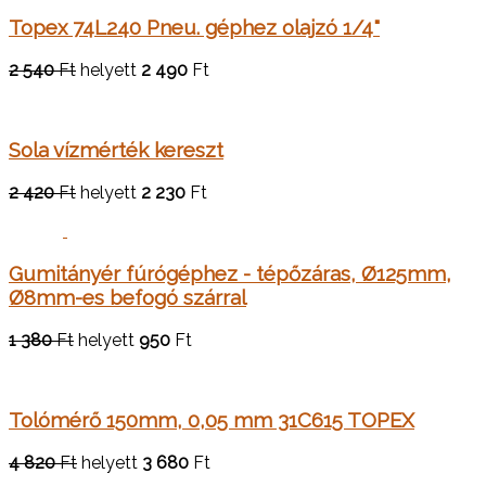
Topex 74L240 Pneu. géphez olajzó 1/4"
2 540
Ft
helyett
2 490
Ft
Sola vízmérték kereszt
2 420
Ft
helyett
2 230
Ft
Gumitányér fúrógéphez - tépőzáras, Ø125mm,
Ø8mm-es befogó szárral
1 380
Ft
helyett
950
Ft
Tolómérő 150mm, 0,05 mm 31C615 TOPEX
4 820
Ft
helyett
3 680
Ft