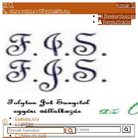
Kosár
3629356043
info@fjs.hu
Bejelentkezés
Regisztráció
3629356043
info@fjs.hu
Hírek
Elérhetőség
Általános szerződési feltételek
Elállási jog
szállítás
Adatkezelési tájékoztató
Cookie és süti