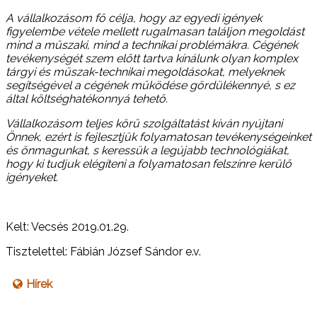
A vállalkozásom fő célja, hogy az egyedi igények
figyelembe vétele mellett rugalmasan találjon megoldást
mind a műszaki, mind a technikai problémákra. Cégének
tevékenységét szem előtt tartva kínálunk olyan komplex
tárgyi és műszak-technikai megoldásokat, melyeknek
segítségével a cégének működése gördülékennyé, s ez
által költséghatékonnyá tehető.
Vállalkozásom teljes körű szolgáltatást kíván nyújtani
Önnek, ezért is fejlesztjük folyamatosan tevékenységeinket
és önmagunkat, s keressük a legújabb technológiákat,
hogy ki tudjuk elégíteni a folyamatosan felszínre kerülő
igényeket.
Kelt: Vecsés 2019.01.29.
Tisztelettel: Fábián József Sándor e.v.
Hírek