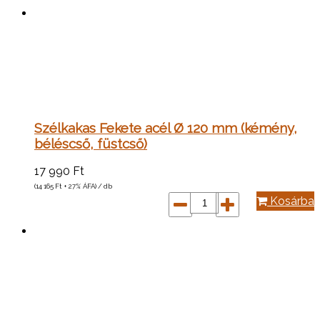
Szélkakas Fekete acél Ø 120 mm (kémény,
béléscső, füstcső)
17 990
Ft
(14 165
Ft
+ 27% ÁFA) / db
Kosárba