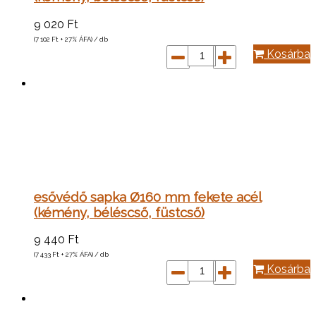
9 020
Ft
(7 102
Ft
+ 27% ÁFA) / db
Kosárba
esővédő sapka Ø160 mm fekete acél
(kémény, béléscső, füstcső)
9 440
Ft
(7 433
Ft
+ 27% ÁFA) / db
Kosárba