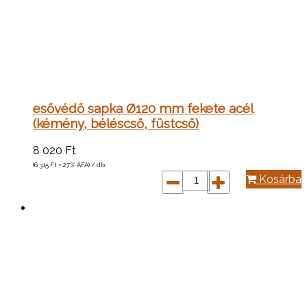
esővédő sapka Ø120 mm fekete acél
(kémény, béléscső, füstcső)
8 020
Ft
(6 315
Ft
+ 27% ÁFA) / db
Kosárba