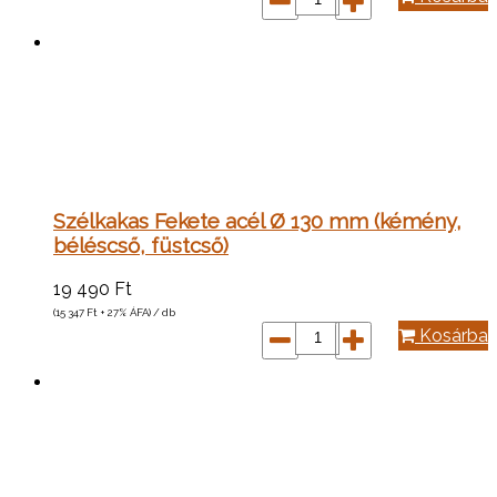
Szélkakas Fekete acél Ø 130 mm (kémény,
béléscső, füstcső)
19 490
Ft
(15 347
Ft
+ 27% ÁFA) / db
Kosárba