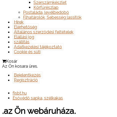
Szerszámkészlet
Körfűrészlap
Postaláda, levélbedobó
Elhatárolók, Sebesség lassítók
Hírek
Elérhetőség
Általános szerződési feltételek
Elállási jog
szállítás
Adatkezelési tájékoztató
Cookie és süti
Kosár
Az Ön kosara üres.
Bejelentkezés
Regisztráció
fjsbt.hu
Esővédő sapka, szélkakas
.az Ön webáruháza.