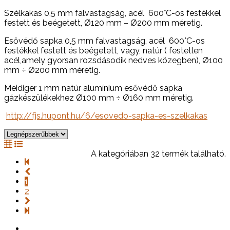
Szélkakas 0,5 mm falvastagság, acél 600°C-os festékkel
festett és beégetett, Ø120 mm – Ø200 mm méretig.
Esővédő sapka 0,5 mm falvastagság, acél 600°C-os
festékkel festett és beégetett, vagy, natúr ( festetlen
acél,amely gyorsan rozsdásodik nedves közegben), Ø100
mm ÷ Ø200 mm méretig.
Meidiger 1 mm natúr alumínium esővédő sapka
gázkészülékekhez Ø100 mm ÷ Ø160 mm méretig.
http://fjs.hupont.hu/6/esovedo-sapka-es-szelkakas
A kategóriában 32 termék található.
1
2