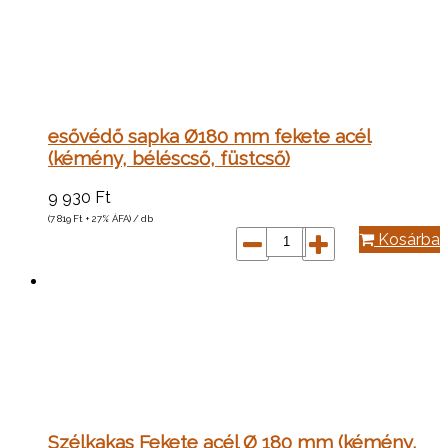
esővédő sapka Ø180 mm fekete acél
(kémény, béléscső, füstcső)
9 930
Ft
(7 819
Ft
+ 27% ÁFA) / db
Kosárba
Szélkakas Fekete acél Ø 180 mm (kémény,