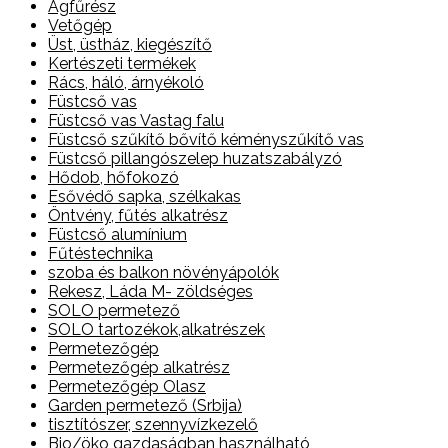
Ágfűrész
Vetőgép
Üst, üstház, kiegészítő
Kertészeti termékek
Rács, háló, árnyékoló
Füstcső vas
Füstcső vas Vastag falu
Füstcső szűkítő bővítő kéményszűkítő vas
Füstcső pillangószelep huzatszabályzó
Hődob, hőfokozó
Esővédő sapka, szélkakas
Öntvény, fűtés alkatrész
Füstcső alumínium
Fűtéstechnika
szoba és balkon növényápolók
Rekesz, Láda M- zöldséges
SOLO permetező
SOLO tartozékok,alkatrészek
Permetezőgép
Permetezőgép alkatrész
Permetezőgép Olasz
Garden permetező (Srbija)
tisztítószer, szennyvízkezelő
Bio/öko gazdaságban használható