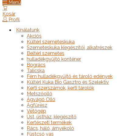
Menü
Kosár
Profil
Kínálatunk
Akciós
Kültéri szemeteskuka
Szemeteskuka kiegészítői, alkatrészek
Beltéri szemetes
hulladékgyűjtő konténer
Bogrács
Talicska
Fém hulladékgyűjtő és tároló edények
Kültéri Kuka Bio Gasztro és Szelektív
Kerti szerszámok, kerti tárolók
Metszőolló
Ágvágó Olló
Ágfűrész
Vetőgép
Üst, üstház, kiegészítő
Kertészeti termékek
Rács, háló, árnyékoló
Füstcső vas