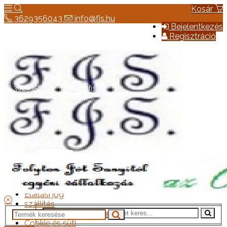
Kosár
3629356043
info@fjs.hu
Bejelentkezés
Regisztráció
3629356043
info@fjs.hu
Hírek
Elérhetőség
Általános szerződési feltételek
Elállási jog
szállítás
Adatkezelési tájékoztató
Cookie és süti