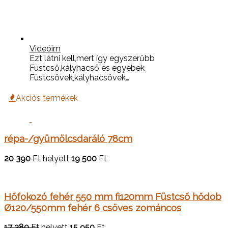
Videóim
Ezt látni kell,mert így egyszerűbb
Füstcső,kályhacső és egyébek
Füstcsövek,kályhacsövek…
Akciós termékek
répa-/gyümölcsdaráló 78cm
20 390
Ft
helyett
19 500
Ft
Hőfokozó fehér 550 mm fi120mm Füstcső hődob
Ø120/550mm fehér 6 csöves zománcos
17 380
Ft
helyett
15 950
Ft