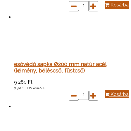
Kosárba
esővédő sapka Ø200 mm natúr acél
(kémény, béléscső, füstcső)
9 280
Ft
(7 307
Ft
+ 27% ÁFA) / db
Kosárba