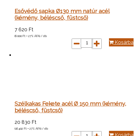
Esővédő sapka Ø130 mm natúr acél
(kémény, béléscső, füstcső)
7 620
Ft
(6 000
Ft
+ 27% ÁFA) / db
Kosárba
Szélkakas Fekete acél Ø 150 mm (kémény,
béléscső, füstcső)
20 830
Ft
(16 402
Ft
+ 27% ÁFA) / db
Kosárba