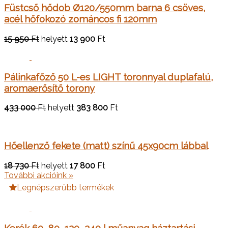
Füstcső hődob Ø120/550mm barna 6 csöves,
acél hőfokozó zománcos fi 120mm
15 950
Ft
helyett
13 900
Ft
Pálinkafőző 50 L-es LIGHT toronnyal duplafalú,
aromaerősítő torony
433 000
Ft
helyett
383 800
Ft
Hőellenző fekete (matt) színű 45x90cm lábbal
18 730
Ft
helyett
17 800
Ft
További akcióink »
Legnépszerűbb termékek