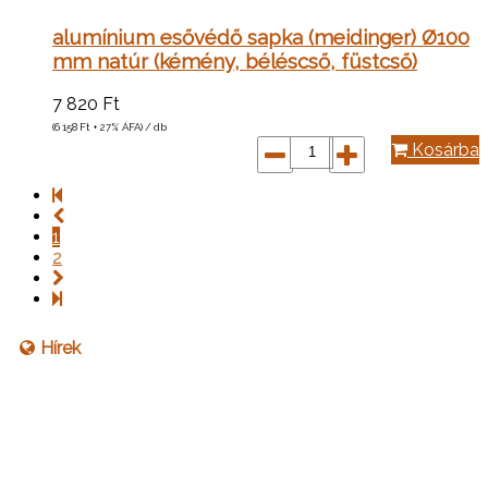
alumínium esővédő sapka (meidinger) Ø100
mm natúr (kémény, béléscső, füstcső)
7 820
Ft
(6 158
Ft
+ 27% ÁFA) / db
Kosárba
1
2
Hírek