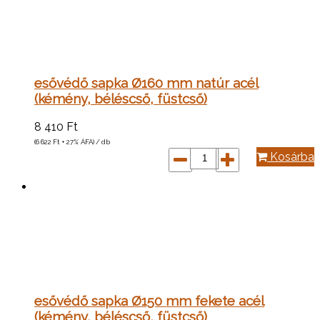
esővédő sapka Ø160 mm natúr acél
(kémény, béléscső, füstcső)
8 410
Ft
(6 622
Ft
+ 27% ÁFA) / db
Kosárba
esővédő sapka Ø150 mm fekete acél
(kémény, béléscső, füstcső)