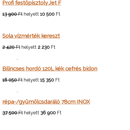
Profi festőpisztoly Jet F
13 900
Ft
helyett
10 500
Ft
Sola vízmérték kereszt
2 420
Ft
helyett
2 230
Ft
Bilincses hordó 120L kék cefrés bidon
16 050
Ft
helyett
15 350
Ft
répa-/gyümölcsdaráló 78cm INOX
37 500
Ft
helyett
36 900
Ft