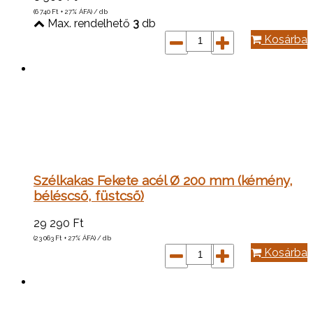
(6 740
Ft
+ 27% ÁFA) / db
Max. rendelhető
3
db
Kosárba
Szélkakas Fekete acél Ø 200 mm (kémény,
béléscső, füstcső)
29 290
Ft
(23 063
Ft
+ 27% ÁFA) / db
Kosárba