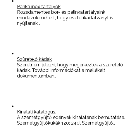
Panka inox tartályok
Rozsdamentes bor- és pálinkatartályaink
mindazok mellett, hogy esztétikai látványt is
nyújtanak,…
Szüretelő kádak
Szeretném jelezni, hogy megérkeztek a szüretelő
kádak. További információkat a mellékelt
dokumentumban…
Kínálati katalógus.
A szemétgyűjtő edények kínálatának bemutatása.
Szemétgyűjtőkukák 120; 240l Szemétgyűjtő…