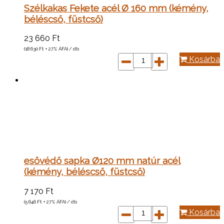
Szélkakas Fekete acél Ø 160 mm (kémény,
béléscső, füstcső)
23 660
Ft
(18 630
Ft
+ 27% ÁFA) / db
Kosárba
esővédő sapka Ø120 mm natúr acél
(kémény, béléscső, füstcső)
7 170
Ft
(5 646
Ft
+ 27% ÁFA) / db
Kosárba