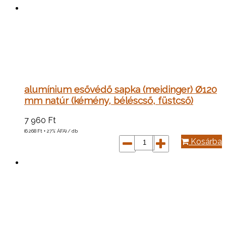
alumínium esővédő sapka (meidinger) Ø120
mm natúr (kémény, béléscső, füstcső)
7 960
Ft
(6 268
Ft
+ 27% ÁFA) / db
Kosárba