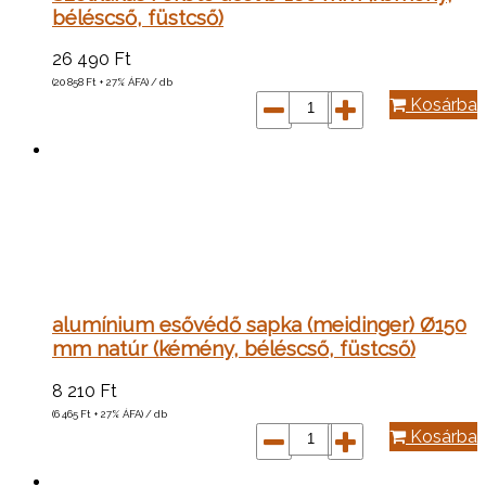
béléscső, füstcső)
26 490
Ft
(20 858
Ft
+ 27% ÁFA) / db
Kosárba
alumínium esővédő sapka (meidinger) Ø150
mm natúr (kémény, béléscső, füstcső)
8 210
Ft
(6 465
Ft
+ 27% ÁFA) / db
Kosárba