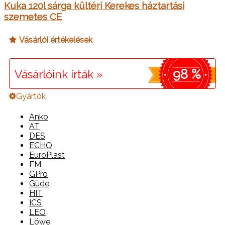
Kuka 120l sárga kültéri Kerekes háztartási
szemetes CE
Vásárlói értékelések
98 %
Vásárlóink írták »
Gyártók
Anko
AT
DES
ECHO
EuroPlast
FM
GPro
Güde
HIT
ICS
LEO
Löwe