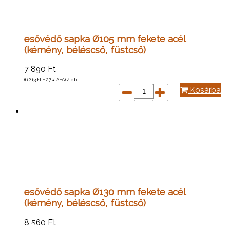
esővédő sapka Ø105 mm fekete acél
(kémény, béléscső, füstcső)
7 890
Ft
(6 213
Ft
+ 27% ÁFA) / db
Kosárba
esővédő sapka Ø130 mm fekete acél
(kémény, béléscső, füstcső)
8 560
Ft