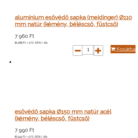
alumínium esővédő sapka (meidinger) Ø110
mm natúr (kémény, béléscső, füstcső)
7 960
Ft
(6 268
Ft
+ 27% ÁFA) / db
Kosárba
esővédő sapka Ø150 mm natúr acél
(kémény, béléscső, füstcső)
7 990
Ft
(6 291
Ft
+ 27% ÁFA) / db