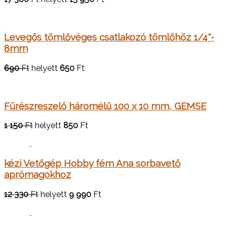
Levegős tömlővéges csatlakozó tömlőhöz 1/4"-
8mm
690
Ft
helyett
650
Ft
Fűrészreszelő háromélű 100 x 10 mm, GEMSE
1 150
Ft
helyett
850
Ft
kézi Vetőgép Hobby fém Ana sorbavető
aprómagokhoz
12 330
Ft
helyett
9 990
Ft