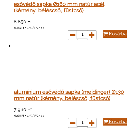
esővédő sapka Ø180 mm natúr acél
(kémény, béléscső, füstcső)
8 850
Ft
(6 969
Ft
+ 27% ÁFA) / db
Kosárba
alumínium esővédő sapka (meidinger) Ø130
mm natúr (kémény, béléscső, füstcső)
7 960
Ft
(6 268
Ft
+ 27% ÁFA) / db
Kosárba