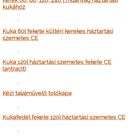
Kerék 60, 80, 120, 240 l műanyag háztartási
kukához
Kuka 60l fekete kültéri kerekes háztartási
szemetes CE
Kuka 120l háztartási szemetes fekete CE
(antracit)
Kézi talajművelő tolókapa
Kukafedél fekete 120l háztartási szemetes CE