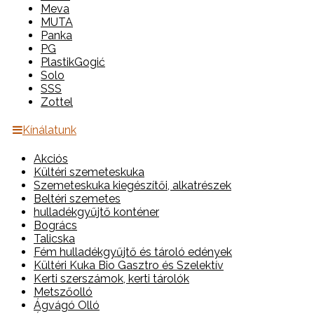
Meva
MUTA
Panka
PG
PlastikGogić
Solo
SSS
Zottel
Kínálatunk
Akciós
Kültéri szemeteskuka
Szemeteskuka kiegészítői, alkatrészek
Beltéri szemetes
hulladékgyűjtő konténer
Bogrács
Talicska
Fém hulladékgyűjtő és tároló edények
Kültéri Kuka Bio Gasztro és Szelektív
Kerti szerszámok, kerti tárolók
Metszőolló
Ágvágó Olló