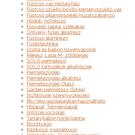
Füstcső vas Vastag falu
Füstcső szűkítő bővítő kéményszűkítő vas
Füstcső pillangószelep huzatszabályzó
Hődob, hőfokozó
Esővédő sapka, szélkakas
Öntvény, fűtés alkatrész
Füstcső alumínium
Fűtéstechnika
szoba és balkon növényápolók
Rekesz, Láda M- zöldséges
SOLO permetező
SOLO tartozékok,alkatrészek
Permetezőgép
Permetezőgép alkatrész
Permetezőgép Olasz
Garden permetező (Srbija)
tisztítószer, szennyvízkezelő
Bio/öko gazdaságban használható
Hólapát, Terménylapát
öntözés locsolás
Tartály,ballon,hordó,kanna
Bozótvágó
Kézikocsi, molnárkocsi