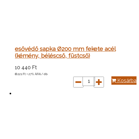
esővédő sapka Ø200 mm fekete acél
(kémény, béléscső, füstcső)
10 440
Ft
(8 221
Ft
+ 27% ÁFA) / db
Kosárba