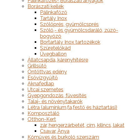
Pálinkafőzés-,Borászati anyagok
Borászati kellék
Pálinkafőző
Tartály Inox
Szőlőprés, gyümölcsprés
Szőlő,- és gyümölcsdaráló, zúzó-
bogyózó
Bortartály Inox tartozékok
Szüretelőkád
Üvegballon
Állatcsapda, kárenyhítésre
Grillsütő
Öntöttvas edény
Esővízgyűjtő
Aknafedlap
Utcai szemetes
Gyepgondozás, füvesítés
Talaj- és növénytakarók
Létra (alumínium,fa,festő és háztartási)
Komposztáló
Otthon-Kert
zár, hengerzárbetét, cím, kilincs, lakat
Csavar, Anya
Kőműves és burkoló szerszám