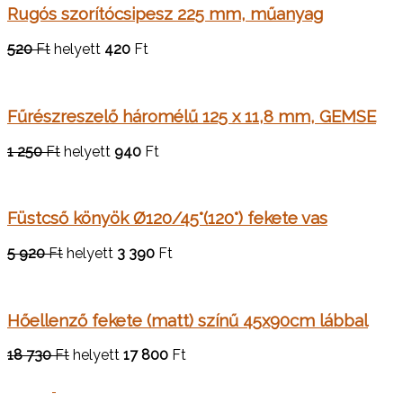
Rugós szorítócsipesz 225 mm, műanyag
520
Ft
helyett
420
Ft
Fűrészreszelő háromélű 125 x 11,8 mm, GEMSE
1 250
Ft
helyett
940
Ft
Füstcső könyök Ø120/45°(120°) fekete vas
5 920
Ft
helyett
3 390
Ft
Hőellenző fekete (matt) színű 45x90cm lábbal
18 730
Ft
helyett
17 800
Ft