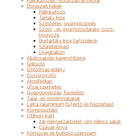
Pálinkafőzés-,Borászati anyagok
Borászati kellék
Pálinkafőző
Tartály Inox
Szőlőprés, gyümölcsprés
Szőlő,- és gyümölcsdaráló, zúzó-
bogyózó
Bortartály Inox tartozékok
Szüretelőkád
Üvegballon
Állatcsapda, kárenyhítésre
Grillsütő
Öntöttvas edény
Esővízgyűjtő
Aknafedlap
Utcai szemetes
Gyepgondozás, füvesítés
Talaj- és növénytakarók
Létra (alumínium,fa,festő és háztartási)
Komposztáló
Otthon-Kert
zár, hengerzárbetét, cím, kilincs, lakat
Csavar, Anya
Kőműves és burkoló szerszám