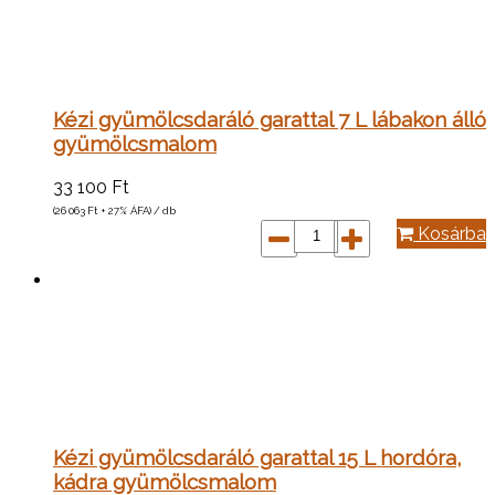
Kézi gyümölcsdaráló garattal 7 L lábakon álló
gyümölcsmalom
33 100
Ft
(26 063
Ft
+ 27% ÁFA) / db
Kosárba
Kézi gyümölcsdaráló garattal 15 L hordóra,
kádra gyümölcsmalom