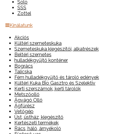
Solo
SSS
Zottel
Kínálatunk
Akciós
Kültéri szemeteskuka
Szemeteskuka kiegészítői, alkatrészek
Beltéri szemetes
hulladékgyűjtő konténer
Bogrács
Talicska
Fém hulladékgyűjtő és tároló edények
Kültéri Kuka Bio Gasztro és Szelektív
Kerti szerszámok, kerti tárolók
Metszőolló
Ágvágó Olló
Ágfűrész
Vetőgép
Üst, üstház, kiegészítő
Kertészeti termékek
Rács, háló, árnyékoló