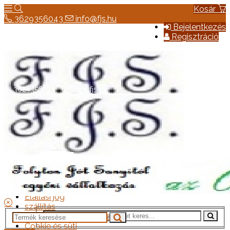
Kosár
3629356043
info@fjs.hu
Bejelentkezés
Regisztráció
3629356043
info@fjs.hu
Hírek
Elérhetőség
Általános szerződési feltételek
Elállási jog
szállítás
Adatkezelési tájékoztató
Cookie és süti