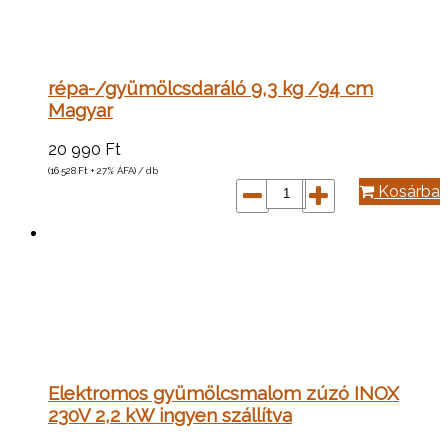
répa-/gyümölcsdaráló 9,3 kg /94 cm
Magyar
20 990
Ft
(16 528
Ft
+ 27% ÁFA) / db
Kosárba
Elektromos gyümölcsmalom zúzó INOX
230V 2,2 kW ingyen szállítva