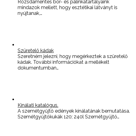
Rozsdamentes bor- és pálinkatartályaink
mindazok mellett, hogy esztétikai látványt is
nyújtanak,…
Szüretelő kádak
Szeretném jelezni, hogy megérkeztek a szüretelő
kádak. További információkat a mellékelt
dokumentumban…
Kínálati katalógus.
A szemétgyűjtő edények kínálatának bemutatása.
Szemétgyűjtőkukák 120; 240l Szemétgyűjtő…