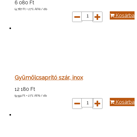
6 080
Ft
(4 787
Ft
+ 27% ÁFA) / db
Kosárba
Gyümölcsaprító szár, inox
12 180
Ft
(9 591
Ft
+ 27% ÁFA) / db
Kosárba