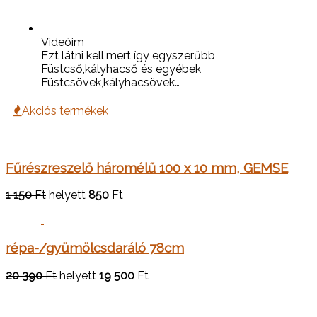
Videóim
Ezt látni kell,mert így egyszerűbb
Füstcső,kályhacső és egyébek
Füstcsövek,kályhacsövek…
Akciós termékek
Fűrészreszelő háromélű 100 x 10 mm, GEMSE
1 150
Ft
helyett
850
Ft
répa-/gyümölcsdaráló 78cm
20 390
Ft
helyett
19 500
Ft