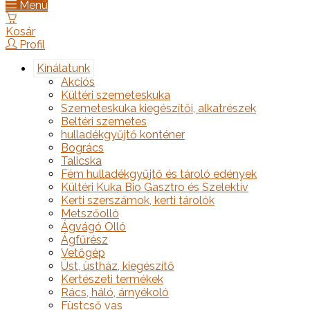
Menü
Kosár
Profil
Kínálatunk
Akciós
Kültéri szemeteskuka
Szemeteskuka kiegészítői, alkatrészek
Beltéri szemetes
hulladékgyűjtő konténer
Bogrács
Talicska
Fém hulladékgyűjtő és tároló edények
Kültéri Kuka Bio Gasztro és Szelektív
Kerti szerszámok, kerti tárolók
Metszőolló
Ágvágó Olló
Ágfűrész
Vetőgép
Üst, üstház, kiegészítő
Kertészeti termékek
Rács, háló, árnyékoló
Füstcső vas