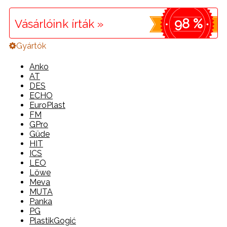
98 %
Vásárlóink írták »
Gyártók
Anko
AT
DES
ECHO
EuroPlast
FM
GPro
Güde
HIT
ICS
LEO
Löwe
Meva
MUTA
Panka
PG
PlastikGogić