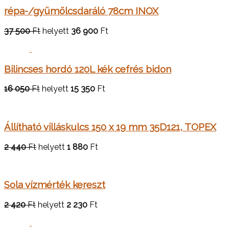
répa-/gyümölcsdaráló 78cm INOX
37 500
Ft
helyett
36 900
Ft
Bilincses hordó 120L kék cefrés bidon
16 050
Ft
helyett
15 350
Ft
Állítható villáskulcs 150 x 19 mm 35D121, TOPEX
2 440
Ft
helyett
1 880
Ft
Sola vízmérték kereszt
2 420
Ft
helyett
2 230
Ft