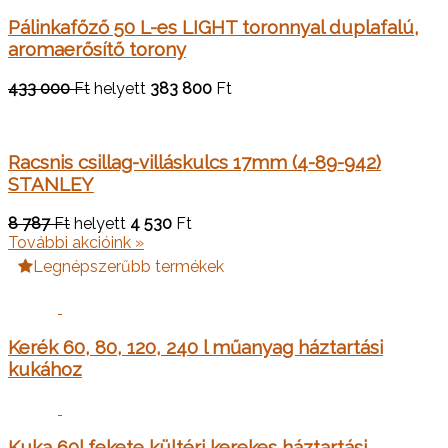
Pálinkafőző 50 L-es LIGHT toronnyal duplafalú,
aromaerősítő torony
433 000
Ft
helyett
383 800
Ft
Racsnis csillag-villáskulcs 17mm (4-89-942)
STANLEY
8 787
Ft
helyett
4 530
Ft
További akcióink »
Legnépszerűbb termékek
Kerék 60, 80, 120, 240 l műanyag háztartási
kukához
Kuka 60l fekete kültéri kerekes háztartási