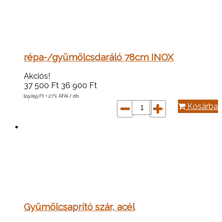
répa-/gyümölcsdaráló 78cm INOX
Akciós!
37 500
Ft
36 900
Ft
(29 055
Ft
+ 27% ÁFA) / db
Kosárba
Gyümölcsaprító szár, acél