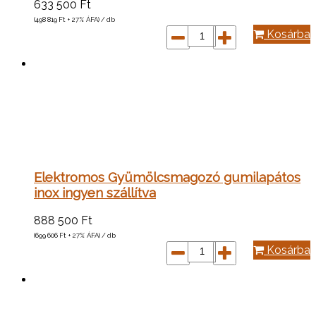
633 500
Ft
(498 819
Ft
+ 27% ÁFA) / db
Kosárba
Elektromos Gyümölcsmagozó gumilapátos
inox ingyen szállítva
888 500
Ft
(699 606
Ft
+ 27% ÁFA) / db
Kosárba