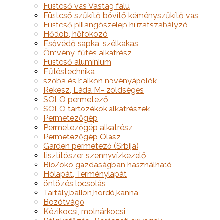
Füstcső vas Vastag falu
Füstcső szűkítő bővítő kéményszűkítő vas
Füstcső pillangószelep huzatszabályzó
Hődob, hőfokozó
Esővédő sapka, szélkakas
Öntvény, fűtés alkatrész
Füstcső alumínium
Fűtéstechnika
szoba és balkon növényápolók
Rekesz, Láda M- zöldséges
SOLO permetező
SOLO tartozékok,alkatrészek
Permetezőgép
Permetezőgép alkatrész
Permetezőgép Olasz
Garden permetező (Srbija)
tisztítószer, szennyvízkezelő
Bio/öko gazdaságban használható
Hólapát, Terménylapát
öntözés locsolás
Tartály,ballon,hordó,kanna
Bozótvágó
Kézikocsi, molnárkocsi