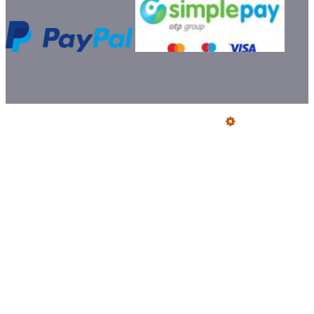
Üzemeltető
Online elállás
Teljes katalógus
Vásárlói értékelések
Szállítói Megfelelőségi Nyilatkozatok
Ajándék szállítás előre utalással
Jegyzőkönyv fogyasztói kifogásról
Certifikat füstcső és idomok
Bemutatkozás
Szeretne Ön is ilyen webáruházat nyitni?
Webáruház nyitás »