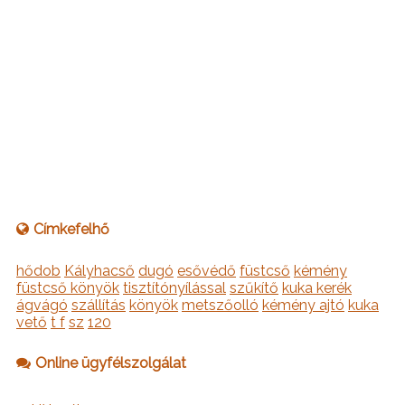
Címkefelhő
hődob
Kályhacső
dugó
esővédő
füstcső
kémény
füstcső könyök
tisztítónyílással
szűkítő
kuka kerék
ágvágó
szállítás
könyök
metszőolló
kémény ajtó
kuka
vető
t f
sz
120
Online ügyfélszolgálat