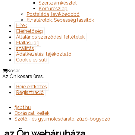
Szerszámkészlet
Körfűrészlap
Postaláda, levélbedobó
Elhatárolók, Sebesség lassítók
Hírek
Elérhetőség
Általános szerződési feltételek
Elállási jog
szállítás
Adatkezelési tájékoztató
Cookie és süti
Kosár
Az Ön kosara üres.
Bejelentkezés
Regisztráció
fjsbt.hu
Borászati kellék
Szőlő,- és gyümölcsdaráló, zúzó-bogyózó
.az Ön webáruháza.