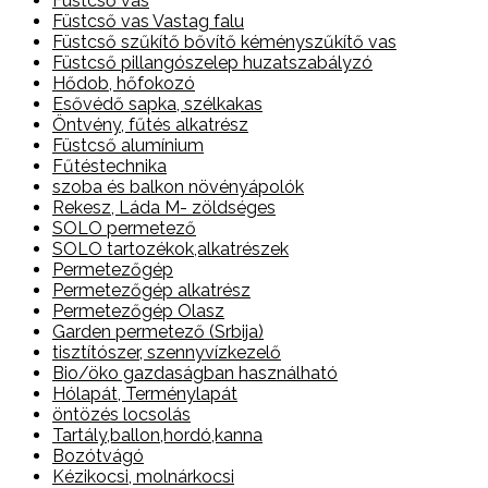
Füstcső vas
Füstcső vas Vastag falu
Füstcső szűkítő bővítő kéményszűkítő vas
Füstcső pillangószelep huzatszabályzó
Hődob, hőfokozó
Esővédő sapka, szélkakas
Öntvény, fűtés alkatrész
Füstcső alumínium
Fűtéstechnika
szoba és balkon növényápolók
Rekesz, Láda M- zöldséges
SOLO permetező
SOLO tartozékok,alkatrészek
Permetezőgép
Permetezőgép alkatrész
Permetezőgép Olasz
Garden permetező (Srbija)
tisztítószer, szennyvízkezelő
Bio/öko gazdaságban használható
Hólapát, Terménylapát
öntözés locsolás
Tartály,ballon,hordó,kanna
Bozótvágó
Kézikocsi, molnárkocsi