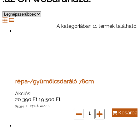
A kategóriában 11 termék található.
répa-/gyümölcsdaráló 78cm
Akciós!
20 390
Ft
19 500
Ft
(15 354
Ft
+ 27% ÁFA) / db
Kosárba