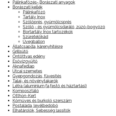
Pálinkafőzés-,Borászati anyagok
Borászati kellék
Pálinkafőző
Tartály Inox
Szőlőprés, gyümölcsprés
Szőlő,- és gyümölcsdaráló, zúzó-bogyózó
Bortartály Inox tartozékok
Szüretelőkád
Üvegballon
Állatcsapda, kárenyhítésre
Grillsütő
Öntöttvas edény
Esővízgyűjtő
Aknafedlap
Utcai szemetes
Gyepgondozás, füvesítés
Talaj- és növénytakarók
Létra (alumínium,fa,festő és háztartási)
Komposztáló
Otthon-Kert
Kőműves és burkoló szerszám
Postaláda, levélbedobó
Elhatárolók, Sebesség lassítók