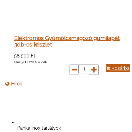
Elektromos Gyümölcsmagozó gumilapát
3db-os készlet
58 500
Ft
(46 063
Ft
+ 27% ÁFA) / db
Kosárba
Hírek
Panka inox tartályok