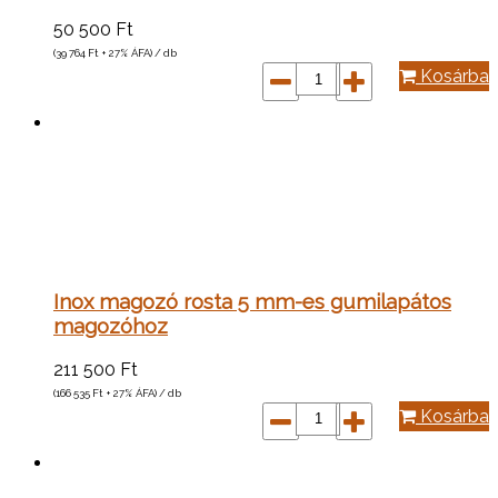
50 500
Ft
(39 764
Ft
+ 27% ÁFA) / db
Kosárba
Inox magozó rosta 5 mm-es gumilapátos
magozóhoz
211 500
Ft
(166 535
Ft
+ 27% ÁFA) / db
Kosárba