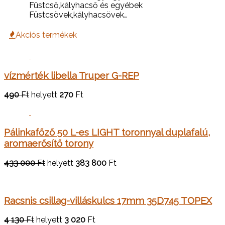
Füstcső,kályhacső és egyébek
Füstcsövek,kályhacsövek…
Akciós termékek
vízmérték libella Truper G-REP
490
Ft
helyett
270
Ft
Pálinkafőző 50 L-es LIGHT toronnyal duplafalú,
aromaerősítő torony
433 000
Ft
helyett
383 800
Ft
Racsnis csillag-villáskulcs 17mm 35D745 TOPEX
4 130
Ft
helyett
3 020
Ft