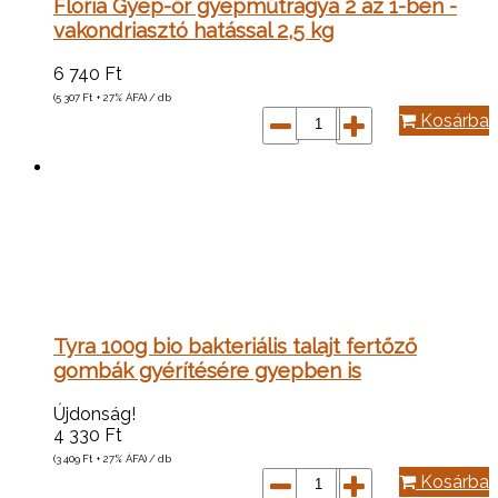
Floria Gyep-őr gyepműtrágya 2 az 1-ben -
vakondriasztó hatással 2,5 kg
6 740
Ft
(5 307
Ft
+ 27% ÁFA) / db
Kosárba
Tyra 100g bio bakteriális talajt fertőző
gombák gyérítésére gyepben is
Újdonság!
4 330
Ft
(3 409
Ft
+ 27% ÁFA) / db
Kosárba