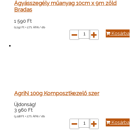
Ágyásszegély műanyag 10cm x 9m zöld
Bradas
1 590
Ft
(1 252
Ft
+ 27% ÁFA) / db
Kosárba
AgriN 100g Komposztkezelő szer
Újdonság!
3 960
Ft
(3 118
Ft
+ 27% ÁFA) / db
Kosárba