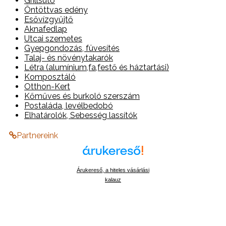
Grillsütő
Öntöttvas edény
Esővízgyűjtő
Aknafedlap
Utcai szemetes
Gyepgondozás, füvesítés
Talaj- és növénytakarók
Létra (alumínium,fa,festő és háztartási)
Komposztáló
Otthon-Kert
Kőműves és burkoló szerszám
Postaláda, levélbedobó
Elhatárolók, Sebesség lassítók
Partnereink
Árukereső, a hiteles vásárlási
kalauz