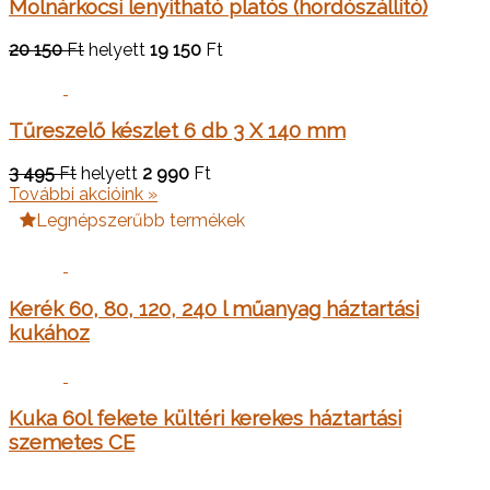
Molnárkocsi lenyitható platós (hordószállító)
20 150
Ft
helyett
19 150
Ft
Tűreszelő készlet 6 db 3 X 140 mm
3 495
Ft
helyett
2 990
Ft
További akcióink »
Legnépszerűbb termékek
Kerék 60, 80, 120, 240 l műanyag háztartási
kukához
Kuka 60l fekete kültéri kerekes háztartási
szemetes CE