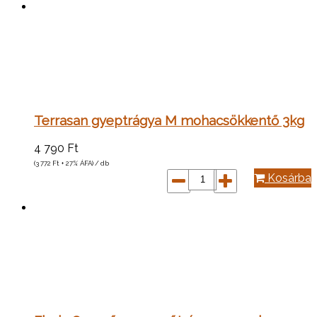
Terrasan gyeptrágya M mohacsökkentő 3kg
4 790
Ft
(3 772
Ft
+ 27% ÁFA) / db
Kosárba