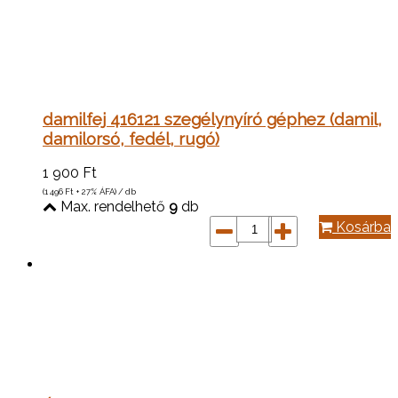
damilfej 416121 szegélynyíró géphez (damil,
damilorsó, fedél, rugó)
1 900
Ft
(1 496
Ft
+ 27% ÁFA) / db
Max. rendelhető
9
db
Kosárba