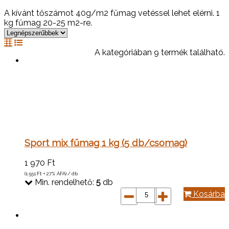
A kívánt tőszámot 40g/m2 fűmag vetéssel lehet elérni. 1
kg fűmag 20-25 m2-re.
A kategóriában 9 termék található.
Sport mix fűmag 1 kg (5 db/csomag)
1 970
Ft
(1 551
Ft
+ 27% ÁFA) / db
Min. rendelhető:
5
db
Kosárba