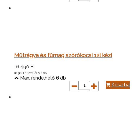
Műtrágya és fűmag szórókocsi 12l kézi
16 490
Ft
(12 984
Ft
+ 27% ÁFA) / db
Max. rendelhető
6
db
Kosárba