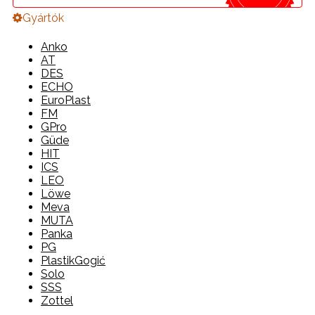
Gyártók
Anko
AT
DES
ECHO
EuroPlast
FM
GPro
Güde
HIT
ICS
LEO
Löwe
Meva
MUTA
Panka
PG
PlastikGogić
Solo
SSS
Zottel