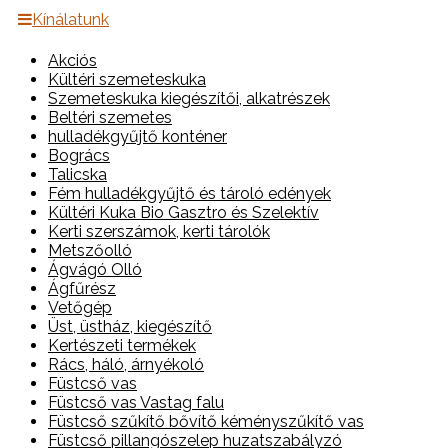
Kínálatunk
Akciós
Kültéri szemeteskuka
Szemeteskuka kiegészítői, alkatrészek
Beltéri szemetes
hulladékgyűjtő konténer
Bogrács
Talicska
Fém hulladékgyűjtő és tároló edények
Kültéri Kuka Bio Gasztro és Szelektív
Kerti szerszámok, kerti tárolók
Metszőolló
Ágvágó Olló
Ágfűrész
Vetőgép
Üst, üstház, kiegészítő
Kertészeti termékek
Rács, háló, árnyékoló
Füstcső vas
Füstcső vas Vastag falu
Füstcső szűkítő bővítő kéményszűkítő vas
Füstcső pillangószelep huzatszabályzó