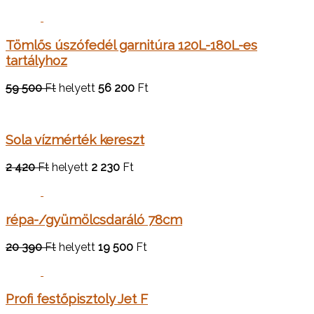
Tömlős úszófedél garnitúra 120L-180L-es
tartályhoz
59 500
Ft
helyett
56 200
Ft
Sola vízmérték kereszt
2 420
Ft
helyett
2 230
Ft
répa-/gyümölcsdaráló 78cm
20 390
Ft
helyett
19 500
Ft
Profi festőpisztoly Jet F