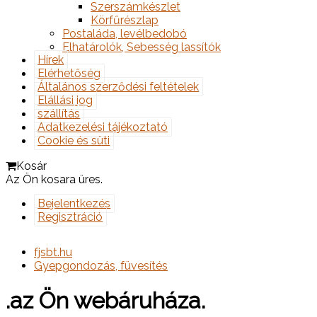
Szerszámkészlet
Körfűrészlap
Postaláda, levélbedobó
Elhatárolók, Sebesség lassítók
Hírek
Elérhetőség
Általános szerződési feltételek
Elállási jog
szállítás
Adatkezelési tájékoztató
Cookie és süti
Kosár
Az Ön kosara üres.
Bejelentkezés
Regisztráció
fjsbt.hu
Gyepgondozás, füvesítés
.az Ön webáruháza.