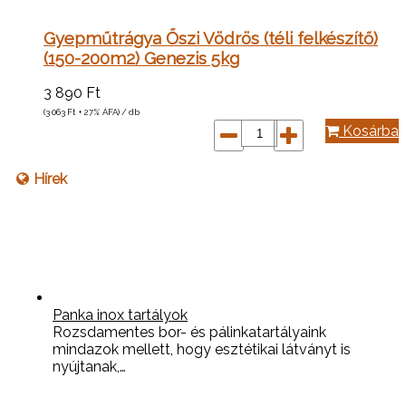
Gyepműtrágya Őszi Vödrös (téli felkészítő)
(150-200m2) Genezis 5kg
3 890
Ft
(3 063
Ft
+ 27% ÁFA) / db
Kosárba
Hírek
Panka inox tartályok
Rozsdamentes bor- és pálinkatartályaink
mindazok mellett, hogy esztétikai látványt is
nyújtanak,…