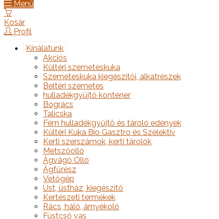
Menü
Kosár
Profil
Kínálatunk
Akciós
Kültéri szemeteskuka
Szemeteskuka kiegészítői, alkatrészek
Beltéri szemetes
hulladékgyűjtő konténer
Bogrács
Talicska
Fém hulladékgyűjtő és tároló edények
Kültéri Kuka Bio Gasztro és Szelektív
Kerti szerszámok, kerti tárolók
Metszőolló
Ágvágó Olló
Ágfűrész
Vetőgép
Üst, üstház, kiegészítő
Kertészeti termékek
Rács, háló, árnyékoló
Füstcső vas