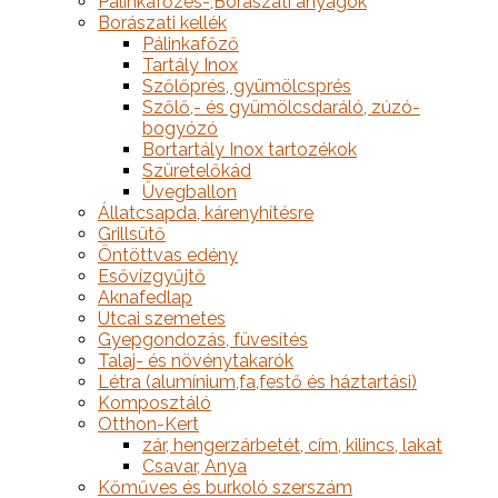
Pálinkafőzés-,Borászati anyagok
Borászati kellék
Pálinkafőző
Tartály Inox
Szőlőprés, gyümölcsprés
Szőlő,- és gyümölcsdaráló, zúzó-
bogyózó
Bortartály Inox tartozékok
Szüretelőkád
Üvegballon
Állatcsapda, kárenyhítésre
Grillsütő
Öntöttvas edény
Esővízgyűjtő
Aknafedlap
Utcai szemetes
Gyepgondozás, füvesítés
Talaj- és növénytakarók
Létra (alumínium,fa,festő és háztartási)
Komposztáló
Otthon-Kert
zár, hengerzárbetét, cím, kilincs, lakat
Csavar, Anya
Kőműves és burkoló szerszám