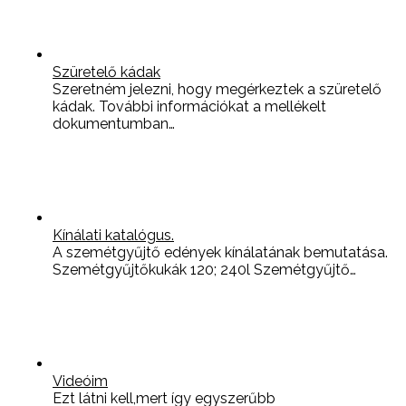
Szüretelő kádak
Szeretném jelezni, hogy megérkeztek a szüretelő
kádak. További információkat a mellékelt
dokumentumban…
Kínálati katalógus.
A szemétgyűjtő edények kínálatának bemutatása.
Szemétgyűjtőkukák 120; 240l Szemétgyűjtő…
Videóim
Ezt látni kell,mert így egyszerűbb