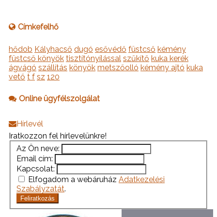
Címkefelhő
hődob
Kályhacső
dugó
esővédő
füstcső
kémény
füstcső könyök
tisztítónyílással
szűkítő
kuka kerék
ágvágó
szállítás
könyök
metszőolló
kémény ajtó
kuka
vető
t f
sz
120
Online ügyfélszolgálat
Hírlevél
Iratkozzon fel hírlevelünkre!
Az Ön neve:
Email cím:
Kapcsolat:
Elfogadom a webáruház
Adatkezelési
Szabályzatát
.
Feliratkozás