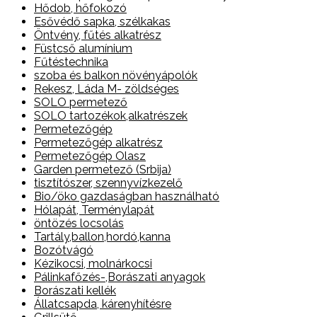
Hődob, hőfokozó
Esővédő sapka, szélkakas
Öntvény, fűtés alkatrész
Füstcső alumínium
Fűtéstechnika
szoba és balkon növényápolók
Rekesz, Láda M- zöldséges
SOLO permetező
SOLO tartozékok,alkatrészek
Permetezőgép
Permetezőgép alkatrész
Permetezőgép Olasz
Garden permetező (Srbija)
tisztítószer, szennyvízkezelő
Bio/öko gazdaságban használható
Hólapát, Terménylapát
öntözés locsolás
Tartály,ballon,hordó,kanna
Bozótvágó
Kézikocsi, molnárkocsi
Pálinkafőzés-,Borászati anyagok
Borászati kellék
Állatcsapda, kárenyhítésre