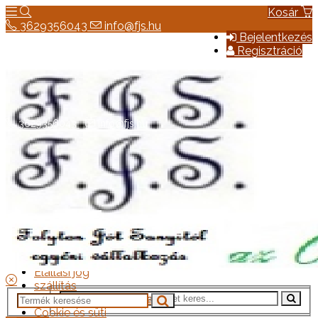
Kosár
3629356043
info@fjs.hu
Bejelentkezés
Regisztráció
3629356043
info@fjs.hu
Hírek
Elérhetőség
Általános szerződési feltételek
Elállási jog
szállítás
Adatkezelési tájékoztató
Cookie és süti