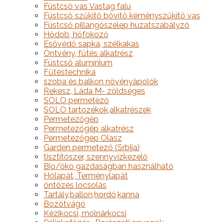
Füstcső vas Vastag falu
Füstcső szűkítő bővítő kéményszűkítő vas
Füstcső pillangószelep huzatszabályzó
Hődob, hőfokozó
Esővédő sapka, szélkakas
Öntvény, fűtés alkatrész
Füstcső alumínium
Fűtéstechnika
szoba és balkon növényápolók
Rekesz, Láda M- zöldséges
SOLO permetező
SOLO tartozékok,alkatrészek
Permetezőgép
Permetezőgép alkatrész
Permetezőgép Olasz
Garden permetező (Srbija)
tisztítószer, szennyvízkezelő
Bio/öko gazdaságban használható
Hólapát, Terménylapát
öntözés locsolás
Tartály,ballon,hordó,kanna
Bozótvágó
Kézikocsi, molnárkocsi