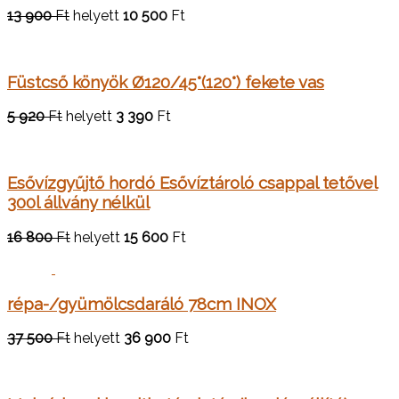
13 900
Ft
helyett
10 500
Ft
Füstcső könyök Ø120/45°(120°) fekete vas
5 920
Ft
helyett
3 390
Ft
Esővízgyűjtő hordó Esővíztároló csappal tetővel
300l állvány nélkül
16 800
Ft
helyett
15 600
Ft
répa-/gyümölcsdaráló 78cm INOX
37 500
Ft
helyett
36 900
Ft