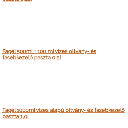
Fagél 500ml + 100 ml vizes oltvány- és
fasebkezelő paszta 0,5l
Fagél 1000ml vizes alapú oltvány- és fasebkezelő
paszta 1,0l