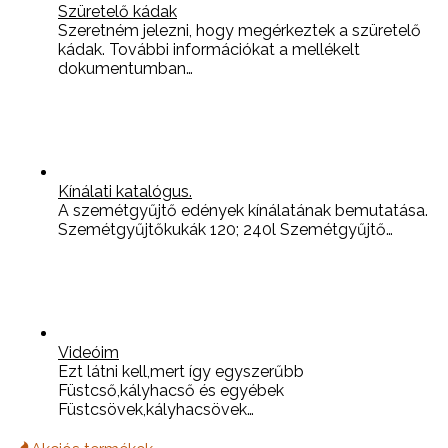
Szüretelő kádak
Szeretném jelezni, hogy megérkeztek a szüretelő
kádak. További információkat a mellékelt
dokumentumban…
Kínálati katalógus.
A szemétgyűjtő edények kínálatának bemutatása.
Szemétgyűjtőkukák 120; 240l Szemétgyűjtő…
Videóim
Ezt látni kell,mert így egyszerűbb
Füstcső,kályhacső és egyébek
Füstcsövek,kályhacsövek…