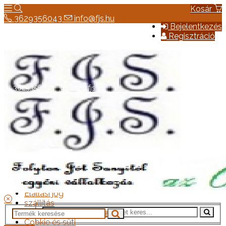
Kosár
3629356043
info@fjs.hu
Bejelentkezés
Regisztráció
3629356043
info@fjs.hu
Hírek
Elérhetőség
Általános szerződési feltételek
Elállási jog
szállítás
Adatkezelési tájékoztató
Cookie és süti