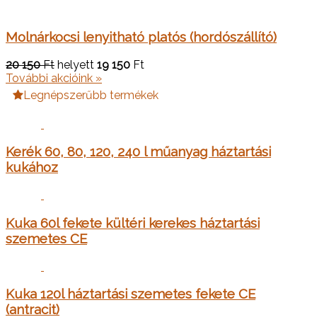
Molnárkocsi lenyitható platós (hordószállító)
20 150
Ft
helyett
19 150
Ft
További akcióink »
Legnépszerűbb termékek
Kerék 60, 80, 120, 240 l műanyag háztartási
kukához
Kuka 60l fekete kültéri kerekes háztartási
szemetes CE
Kuka 120l háztartási szemetes fekete CE
(antracit)