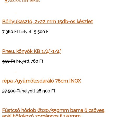
Akciós termékek
Bőrlyukasztó, 2÷22 mm 15db-os készlet
7 360
Ft
helyett
5 500
Ft
Pneu. könyök KB 1/4"-1/4"
950
Ft
helyett
760
Ft
répa-/gyümölcsdaráló 78cm INOX
37 500
Ft
helyett
36 900
Ft
Füstcső hődob Ø120/550mm barna 6 csöves,
acél hőfokozó zománcos fi 120mm