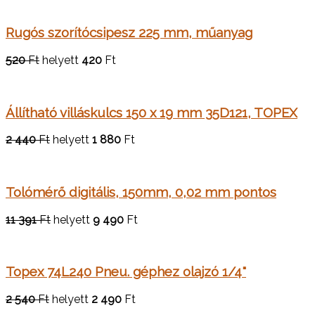
Rugós szorítócsipesz 225 mm, műanyag
520
Ft
helyett
420
Ft
Állítható villáskulcs 150 x 19 mm 35D121, TOPEX
2 440
Ft
helyett
1 880
Ft
Tolómérő digitális, 150mm, 0,02 mm pontos
11 391
Ft
helyett
9 490
Ft
Topex 74L240 Pneu. géphez olajzó 1/4"
2 540
Ft
helyett
2 490
Ft