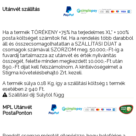
Utánvét szállítás
Ha a termék TÖRÉKENY +75% ha terjedelmes XL* + 100%
posta költséget számítok fel. Ha a rendelés több darabból
áll és összecsomagolhatatlan a SZÁLLÍTÁSI DÍJAT a
csomagok számával SZORZOM meg. 50.000,-Ft-ig a
fuvardíj tartalmazza az utánvét és érték nyilvánítás
összegét, felette minden megkezdett 10.000,-Ft után
890,-Ft díjat kell felszámolnom. A kintlévőségeimet a
Stigma követelésbehajtó Zrt. kezeli.
A termék súlya 0.18
Kg
, így a szállítási költség 1 termék
esetében 2 940
Ft
.
Szállítási díj: Súlytól függ
MPL Utánvét
PostaPonton
Rendelt csomag méretét ellenőrizze, hogy beleférjen a