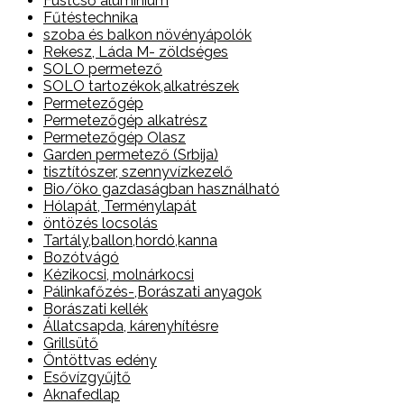
Füstcső alumínium
Fűtéstechnika
szoba és balkon növényápolók
Rekesz, Láda M- zöldséges
SOLO permetező
SOLO tartozékok,alkatrészek
Permetezőgép
Permetezőgép alkatrész
Permetezőgép Olasz
Garden permetező (Srbija)
tisztítószer, szennyvízkezelő
Bio/öko gazdaságban használható
Hólapát, Terménylapát
öntözés locsolás
Tartály,ballon,hordó,kanna
Bozótvágó
Kézikocsi, molnárkocsi
Pálinkafőzés-,Borászati anyagok
Borászati kellék
Állatcsapda, kárenyhítésre
Grillsütő
Öntöttvas edény
Esővízgyűjtő
Aknafedlap