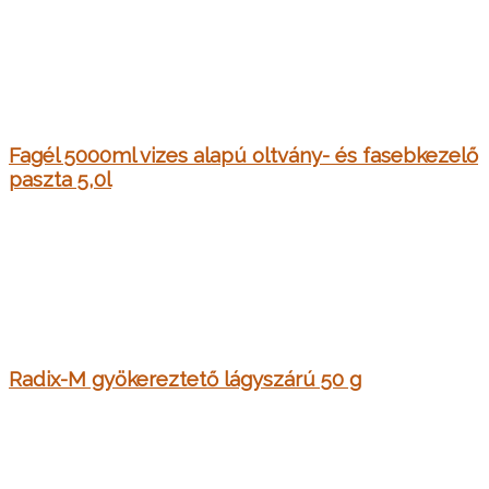
Fagél 5000ml vizes alapú oltvány- és fasebkezelő
paszta 5,0l
Radix-M gyökereztető lágyszárú 50 g