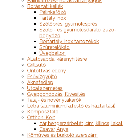
Pálinkafőzés-,Borászati anyagok
Borászati kellék
Pálinkafőző
Tartály Inox
Szőlőprés, gyümölcsprés
Szőlő,- és gyümölcsdaráló, zúzó-
bogyózó
Bortartály Inox tartozékok
Szüretelőkád
Üvegballon
Állatcsapda, kárenyhítésre
Grillsütő
Öntöttvas edény
Esővízgyűjtő
Aknafedlap
Utcai szemetes
Gyepgondozás, füvesítés
Talaj- és növénytakarók
Létra (alumínium,fa,festő és háztartási)
Komposztáló
Otthon-Kert
zár, hengerzárbetét, cím, kilincs, lakat
Csavar, Anya
Kőműves és burkoló szerszám