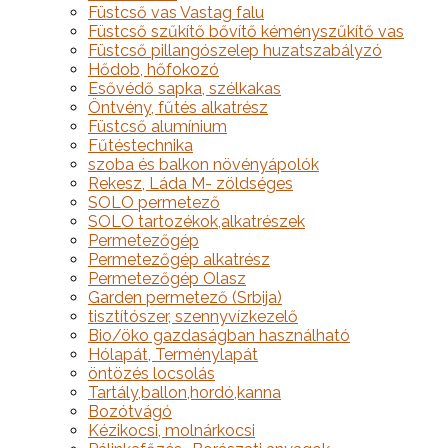
Füstcső vas Vastag falu
Füstcső szűkítő bővítő kéményszűkítő vas
Füstcső pillangószelep huzatszabályzó
Hődob, hőfokozó
Esővédő sapka, szélkakas
Öntvény, fűtés alkatrész
Füstcső alumínium
Fűtéstechnika
szoba és balkon növényápolók
Rekesz, Láda M- zöldséges
SOLO permetező
SOLO tartozékok,alkatrészek
Permetezőgép
Permetezőgép alkatrész
Permetezőgép Olasz
Garden permetező (Srbija)
tisztítószer, szennyvízkezelő
Bio/öko gazdaságban használható
Hólapát, Terménylapát
öntözés locsolás
Tartály,ballon,hordó,kanna
Bozótvágó
Kézikocsi, molnárkocsi