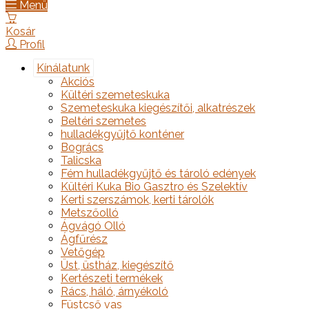
Menü
Kosár
Profil
Kínálatunk
Akciós
Kültéri szemeteskuka
Szemeteskuka kiegészítői, alkatrészek
Beltéri szemetes
hulladékgyűjtő konténer
Bogrács
Talicska
Fém hulladékgyűjtő és tároló edények
Kültéri Kuka Bio Gasztro és Szelektív
Kerti szerszámok, kerti tárolók
Metszőolló
Ágvágó Olló
Ágfűrész
Vetőgép
Üst, üstház, kiegészítő
Kertészeti termékek
Rács, háló, árnyékoló
Füstcső vas