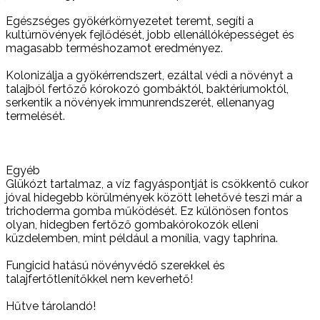
Egészséges gyökérkörnyezetet teremt, segíti a
kultúrnövények fejlődését, jobb ellenállóképességet és
magasabb terméshozamot eredményez.
Kolonizálja a gyökérrendszert, ezáltal védi a növényt a
talajból fertőző kórokozó gombáktól, baktériumoktól,
serkentik a növények immunrendszerét, ellenanyag
termelését.
Egyéb
Glükózt tartalmaz, a víz fagyáspontját is csökkentő cukor
jóval hidegebb körülmények között lehetővé teszi már a
trichoderma gomba működését. Ez különösen fontos
olyan, hidegben fertőző gombakórokozók elleni
küzdelemben, mint például a monília, vagy taphrina.
Fungicid hatású növényvédő szerekkel és
talajfertőtlenítőkkel nem keverhető!
Hűtve tárolandó!