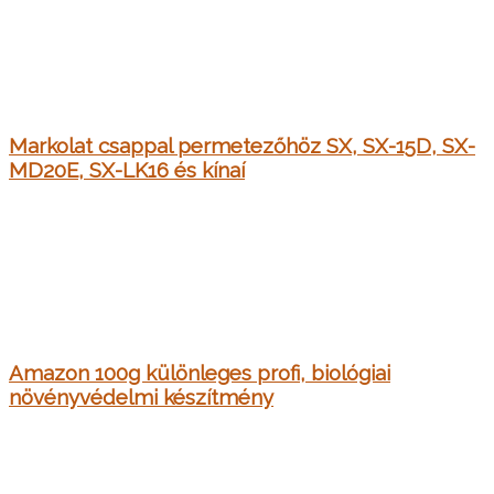
Markolat csappal permetezőhöz SX, SX-15D, SX-
MD20E, SX-LK16 és kínaí
Amazon 100g különleges profi, biológiai
növényvédelmi készítmény