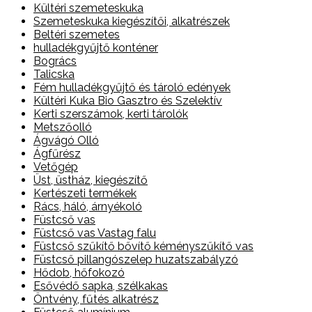
Kültéri szemeteskuka
Szemeteskuka kiegészítői, alkatrészek
Beltéri szemetes
hulladékgyűjtő konténer
Bogrács
Talicska
Fém hulladékgyűjtő és tároló edények
Kültéri Kuka Bio Gasztro és Szelektív
Kerti szerszámok, kerti tárolók
Metszőolló
Ágvágó Olló
Ágfűrész
Vetőgép
Üst, üstház, kiegészítő
Kertészeti termékek
Rács, háló, árnyékoló
Füstcső vas
Füstcső vas Vastag falu
Füstcső szűkítő bővítő kéményszűkítő vas
Füstcső pillangószelep huzatszabályzó
Hődob, hőfokozó
Esővédő sapka, szélkakas
Öntvény, fűtés alkatrész