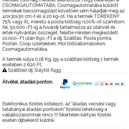
CSOMAGAUTOMATÁBA. Csomagautomatába küldött
termékek becsomagolást követően sem haladják meg az
40x30x30 cm-t és a 20 kg-ot. Ha a termék TÖRÉKENY
75% vagy XL méretű a posta költség +100%-ot számítom
fel. 50.000,-Ft-ig a fuvardíj tartalmazza az utánvét és
érték nyilvánítás összegét, felette minden megkezdett
10.000,-Ft után 890,-Ft a díj. Szállítás: Posta pontra,
Postán, Coop üzletekben, Mol töltőállomásokon,
Csomagautomatába.
A termék súlya 0.18
Kg
, így a szállítási költség 1 termék
esetében 2 620
Ft
.
Szállítási díj: Súlytól függ
Átvétel, átadási ponton.
Elektronikus fizetés kötelező, az "átadás vecsési vagy
tatabányai átadási pontokon" fizetési lehetőség a
vállalkozásomnak nincs !!! Sikertelen kártyás fizetés
esetén díjbekérőt küldök.