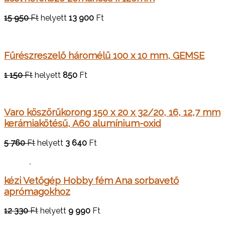
15 950
Ft
helyett
13 900
Ft
Fűrészreszelő háromélű 100 x 10 mm, GEMSE
1 150
Ft
helyett
850
Ft
Varo köszörűkorong 150 x 20 x 32/20, 16, 12,7 mm
kerámiakötésű, A60 alumínium-oxid
5 760
Ft
helyett
3 640
Ft
kézi Vetőgép Hobby fém Ana sorbavető
aprómagokhoz
12 330
Ft
helyett
9 990
Ft