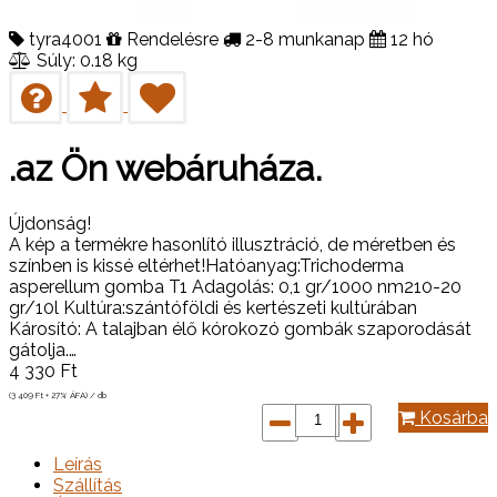
tyra4001
Rendelésre
2-8 munkanap
12 hó
Súly: 0.18 kg
.az Ön webáruháza.
Újdonság!
A kép a termékre hasonlító illusztráció, de méretben és
színben is kissé eltérhet!Hatóanyag:Trichoderma
asperellum gomba T1 Adagolás: 0,1 gr/1000 nm210-20
gr/10l Kultúra:szántóföldi és kertészeti kultúrában
Károsító: A talajban élő kórokozó gombák szaporodását
gátolja.…
4 330
Ft
(3 409
Ft
+ 27% ÁFA) / db
Kosárba
Leírás
Szállítás