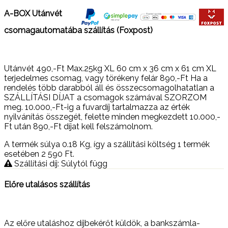
A-BOX Utánvét
csomagautomatába szállítás (Foxpost)
Utánvét 490,-Ft Max.25kg XL 60 cm x 36 cm x 61 cm XL
terjedelmes csomag, vagy törékeny felár 890,-Ft Ha a
rendelés több darabból áll és összecsomagolhatatlan a
SZÁLLÍTÁSI DÍJAT a csomagok számával SZORZOM
meg. 10.000,-Ft-ig a fuvardíj tartalmazza az érték
nyilvánítás összegét, felette minden megkezdett 10.000,-
Ft után 890,-Ft díjat kell felszámolnom.
A termék súlya 0.18
Kg
, így a szállítási költség 1 termék
esetében 2 590
Ft
.
Szállítási díj: Súlytól függ
Előre utalásos szállítás
Az előre utaláshoz díjbekérőt küldök, a bankszámla-