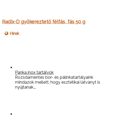
Radix-D gyökereztető félfás, fás 50 g
Hírek
Panka inox tartályok
Rozsdamentes bor- és pálinkatartályaink
mindazok mellett, hogy esztétikai látványt is
nyújtanak,…