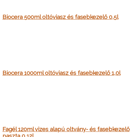
Biocera 500ml oltóviasz és fasebkezelő 0,5l
Biocera 1000ml oltóviasz és fasebkezelő 1,0l
Fagél 120ml vizes alapú oltvány- és fasebkezelő
paszta 0,12l