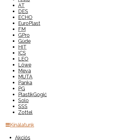
AT
DES
ECHO
EuroPlast
FM
GPro
Güde
HIT
ICS
LEO
Löwe
Meva
MUTA
Panka
PG
PlastikGogić
Solo
SSS
Zottel
Kínálatunk
Akciós