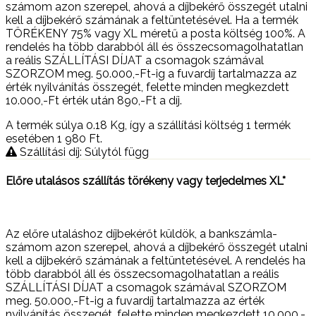
számom azon szerepel, ahová a díjbekérő összegét utalni
kell a díjbekérő számának a feltüntetésével. Ha a termék
TÖRÉKENY 75% vagy XL méretű a posta költség 100%. A
rendelés ha több darabból áll és összecsomagolhatatlan
a reális SZÁLLÍTÁSI DÍJAT a csomagok számával
SZORZOM meg. 50.000,-Ft-ig a fuvardíj tartalmazza az
érték nyilvánítás összegét, felette minden megkezdett
10.000,-Ft érték után 890,-Ft a díj.
A termék súlya 0.18
Kg
, így a szállítási költség 1 termék
esetében 1 980
Ft
.
Szállítási díj: Súlytól függ
Előre utalásos szállítás törékeny vagy terjedelmes XL*
Az előre utaláshoz díjbekérőt küldök, a bankszámla-
számom azon szerepel, ahová a díjbekérő összegét utalni
kell a díjbekérő számának a feltüntetésével. A rendelés ha
több darabból áll és összecsomagolhatatlan a reális
SZÁLLÍTÁSI DÍJAT a csomagok számával SZORZOM
meg. 50.000,-Ft-ig a fuvardíj tartalmazza az érték
nyilvánítás összegét, felette minden megkezdett 10.000,-