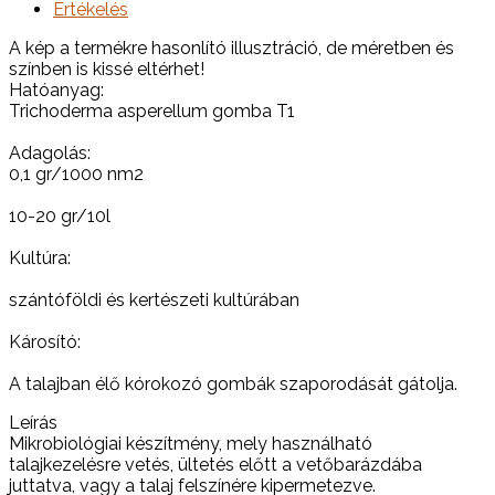
Értékelés
A kép a termékre hasonlító illusztráció, de méretben és
színben is kissé eltérhet!
Hatóanyag:
Trichoderma asperellum gomba T1
Adagolás:
0,1 gr/1000 nm2
10-20 gr/10l
Kultúra:
szántóföldi és kertészeti kultúrában
Károsító:
A talajban élő kórokozó gombák szaporodását gátolja.
Leírás
Mikrobiológiai készítmény, mely használható
talajkezelésre vetés, ültetés előtt a vetőbarázdába
juttatva, vagy a talaj felszínére kipermetezve.