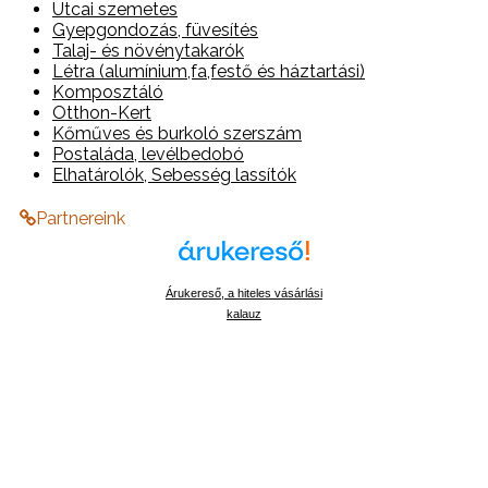
Utcai szemetes
Gyepgondozás, füvesítés
Talaj- és növénytakarók
Létra (alumínium,fa,festő és háztartási)
Komposztáló
Otthon-Kert
Kőműves és burkoló szerszám
Postaláda, levélbedobó
Elhatárolók, Sebesség lassítók
Partnereink
Árukereső, a hiteles vásárlási
kalauz