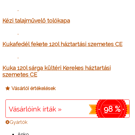
Kézi talajművelő tolókapa
Kukafedél fekete 120l háztartási szemetes CE
Kuka 120l sárga kültéri Kerekes háztartási
szemetes CE
Vásárlói értékelések
98 %
Vásárlóink írták »
Gyártók
Anko