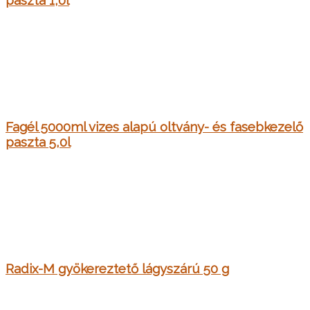
Fagél 5000ml vizes alapú oltvány- és fasebkezelő
paszta 5,0l
Radix-M gyökereztető lágyszárú 50 g