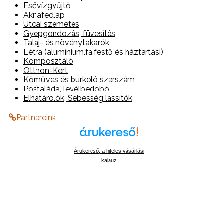
Esővízgyűjtő
Aknafedlap
Utcai szemetes
Gyepgondozás, füvesítés
Talaj- és növénytakarók
Létra (alumínium,fa,festő és háztartási)
Komposztáló
Otthon-Kert
Kőműves és burkoló szerszám
Postaláda, levélbedobó
Elhatárolók, Sebesség lassítók
Partnereink
Árukereső, a hiteles vásárlási
kalauz