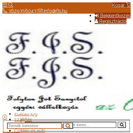
Kosár
3629356043
info@fjs.hu
Bejelentkezés
Regisztráció
3629356043
info@fjs.hu
Hírek
Elérhetőség
Általános szerződési feltételek
Elállási jog
szállítás
Adatkezelési tájékoztató
Cookie és süti