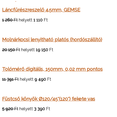
Láncfűrészreszelő 4.5mm, GEMSE
1 260
Ft
helyett
1 110
Ft
Molnárkocsi lenyitható platós (hordószállító)
20 150
Ft
helyett
19 150
Ft
Tolómérő digitális, 150mm, 0,02 mm pontos
11 391
Ft
helyett
9 490
Ft
Füstcső könyök Ø120/45°(120°) fekete vas
5 920
Ft
helyett
3 390
Ft