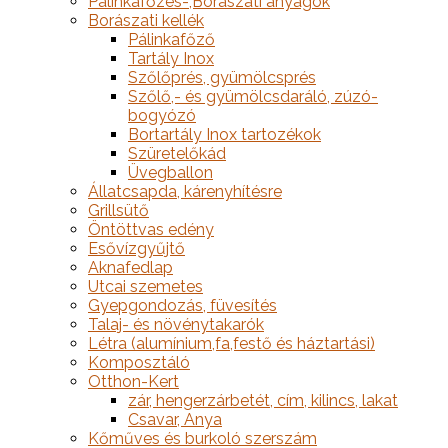
Pálinkafőzés-,Borászati anyagok
Borászati kellék
Pálinkafőző
Tartály Inox
Szőlőprés, gyümölcsprés
Szőlő,- és gyümölcsdaráló, zúzó-
bogyózó
Bortartály Inox tartozékok
Szüretelőkád
Üvegballon
Állatcsapda, kárenyhítésre
Grillsütő
Öntöttvas edény
Esővízgyűjtő
Aknafedlap
Utcai szemetes
Gyepgondozás, füvesítés
Talaj- és növénytakarók
Létra (alumínium,fa,festő és háztartási)
Komposztáló
Otthon-Kert
zár, hengerzárbetét, cím, kilincs, lakat
Csavar, Anya
Kőműves és burkoló szerszám