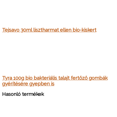
Tejsavo 30ml lisztharmat ellen bio-kiskert
Tyra 100g bio bakteriális talajt fertőző gombák
gyérítésére gyepben is
Hasonló termékek