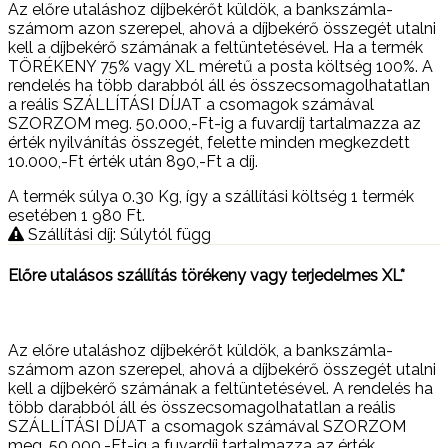
Az előre utaláshoz díjbekérőt küldök, a bankszámla-
számom azon szerepel, ahová a díjbekérő összegét utalni
kell a díjbekérő számának a feltüntetésével. Ha a termék
TÖRÉKENY 75% vagy XL méretű a posta költség 100%. A
rendelés ha több darabból áll és összecsomagolhatatlan
a reális SZÁLLÍTÁSI DÍJAT a csomagok számával
SZORZOM meg. 50.000,-Ft-ig a fuvardíj tartalmazza az
érték nyilvánítás összegét, felette minden megkezdett
10.000,-Ft érték után 890,-Ft a díj.
A termék súlya 0.30
Kg
, így a szállítási költség 1 termék
esetében 1 980
Ft
.
Szállítási díj: Súlytól függ
Előre utalásos szállítás törékeny vagy terjedelmes XL*
Az előre utaláshoz díjbekérőt küldök, a bankszámla-
számom azon szerepel, ahová a díjbekérő összegét utalni
kell a díjbekérő számának a feltüntetésével. A rendelés ha
több darabból áll és összecsomagolhatatlan a reális
SZÁLLÍTÁSI DÍJAT a csomagok számával SZORZOM
meg. 50.000,-Ft-ig a fuvardíj tartalmazza az érték