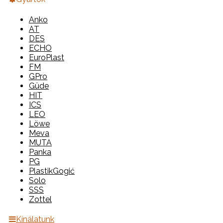
Anko
AT
DES
ECHO
EuroPlast
FM
GPro
Güde
HIT
ICS
LEO
Löwe
Meva
MUTA
Panka
PG
PlastikGogić
Solo
SSS
Zottel
Kínálatunk