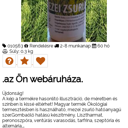
010563
Rendelésre
2-8 munkanap
60 hó
Súly: 0.3 kg
.az Ön webáruháza.
Újdonság!
A kép a termékre hasonlító illusztráció, de méretben és
színben is kissé eltérhet! Magyar termék Ökológiai
termesztésben is használható, mezei zsurló hatóanyagú
szer.Gombaölő hatású készítmény. Lisztharmat,
peronoszpóra, ventúrás varasodás, tarfrina, szeptória és
alternária,…