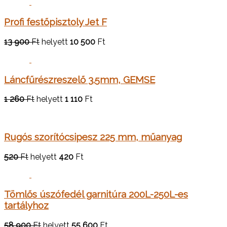
Profi festőpisztoly Jet F
13 900
Ft
helyett
10 500
Ft
Láncfűrészreszelő 3.5mm, GEMSE
1 260
Ft
helyett
1 110
Ft
Rugós szorítócsipesz 225 mm, műanyag
520
Ft
helyett
420
Ft
Tömlős úszófedél garnitúra 200L-250L-es
tartályhoz
58 900
Ft
helyett
55 600
Ft