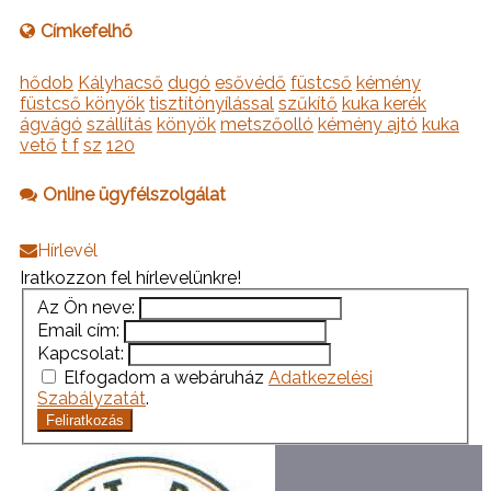
Címkefelhő
hődob
Kályhacső
dugó
esővédő
füstcső
kémény
füstcső könyök
tisztítónyílással
szűkítő
kuka kerék
ágvágó
szállítás
könyök
metszőolló
kémény ajtó
kuka
vető
t f
sz
120
Online ügyfélszolgálat
Hírlevél
Iratkozzon fel hírlevelünkre!
Az Ön neve:
Email cím:
Kapcsolat:
Elfogadom a webáruház
Adatkezelési
Szabályzatát
.
Feliratkozás