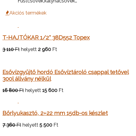
Füstcsövek,kályhacsövek…
Akciós termékek
T-HAJTÓKAR 1/2" 38D552 Topex
3 110
Ft
helyett
2 960
Ft
Esővízgyűjtő hordó Esővíztároló csappal tetővel
300l állvány nélkül
16 800
Ft
helyett
15 600
Ft
Bőrlyukasztó, 2÷22 mm 15db-os készlet
7 360
Ft
helyett
5 500
Ft