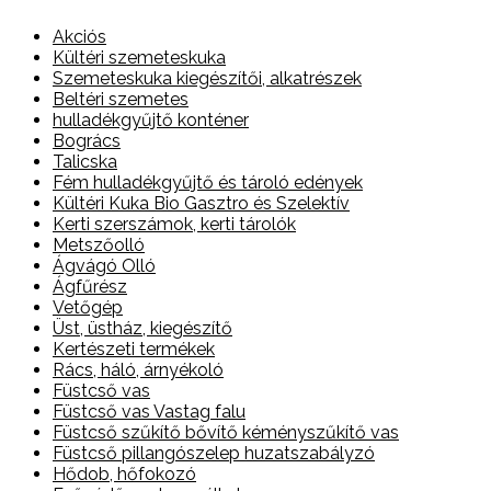
Akciós
Kültéri szemeteskuka
Szemeteskuka kiegészítői, alkatrészek
Beltéri szemetes
hulladékgyűjtő konténer
Bogrács
Talicska
Fém hulladékgyűjtő és tároló edények
Kültéri Kuka Bio Gasztro és Szelektív
Kerti szerszámok, kerti tárolók
Metszőolló
Ágvágó Olló
Ágfűrész
Vetőgép
Üst, üstház, kiegészítő
Kertészeti termékek
Rács, háló, árnyékoló
Füstcső vas
Füstcső vas Vastag falu
Füstcső szűkítő bővítő kéményszűkítő vas
Füstcső pillangószelep huzatszabályzó
Hődob, hőfokozó