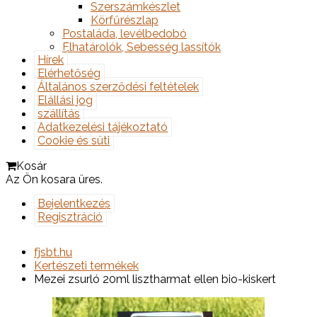
Szerszámkészlet
Körfűrészlap
Postaláda, levélbedobó
Elhatárolók, Sebesség lassítók
Hírek
Elérhetőség
Általános szerződési feltételek
Elállási jog
szállítás
Adatkezelési tájékoztató
Cookie és süti
Kosár
Az Ön kosara üres.
Bejelentkezés
Regisztráció
fjsbt.hu
Kertészeti termékek
Mezei zsurló 20ml lisztharmat ellen bio-kiskert