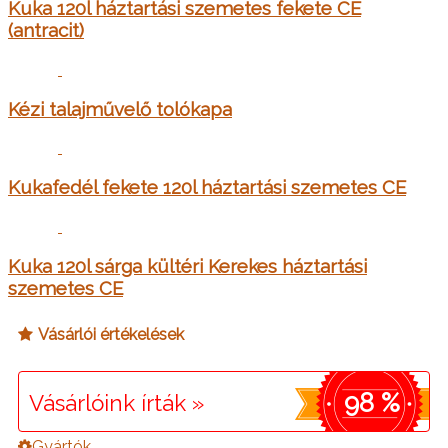
Kuka 120l háztartási szemetes fekete CE
(antracit)
Kézi talajművelő tolókapa
Kukafedél fekete 120l háztartási szemetes CE
Kuka 120l sárga kültéri Kerekes háztartási
szemetes CE
Vásárlói értékelések
98 %
Vásárlóink írták »
Gyártók