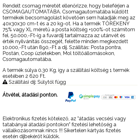
Rendelt csomag méretét ellenőrizze, hogy beleférjen a
CSOMAGAUTOMATÁBA. Csomagautomatába küldött
termékek becsomagolást követően sem haladják meg az
40x30x30 cm-t és a 20 kg-ot. Ha a termék TÖRÉKENY
75% vagy XL méretű a posta költség +100%-ot számítom
fel. 50.000,-Ft-ig a fuvardíj tartalmazza az utánvét és
érték nyilvánítás összegét, felette minden megkezdett
10.000,-Ft után 890,-Ft a díj. Szállítás: Posta pontra,
Postán, Coop üzletekben, Mol töltőállomásokon,
Csomagautomatába.
A termék súlya 0.30
Kg
, így a szállítási költség 1 termék
esetében 2 620
Ft
.
Szállítási díj: Súlytól függ
Átvétel, átadási ponton.
Elektronikus fizetés kötelező, az "átadás vecsési vagy
tatabányai átadási pontokon" fizetési lehetőség a
vállalkozásomnak nincs !!! Sikertelen kártyás fizetés
esetén díjbekérőt küldök.