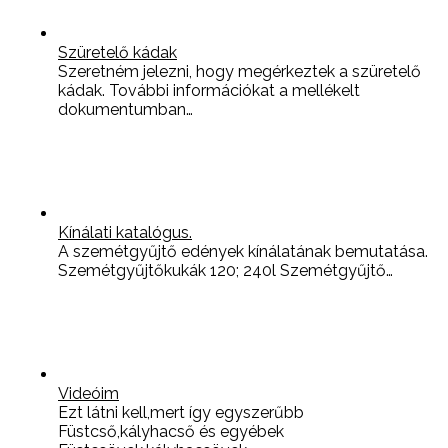
Szüretelő kádak
Szeretném jelezni, hogy megérkeztek a szüretelő
kádak. További információkat a mellékelt
dokumentumban…
Kínálati katalógus.
A szemétgyűjtő edények kínálatának bemutatása.
Szemétgyűjtőkukák 120; 240l Szemétgyűjtő…
Videóim
Ezt látni kell,mert így egyszerűbb
Füstcső,kályhacső és egyébek