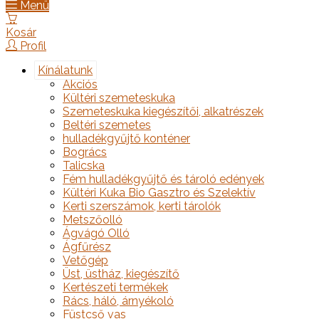
Menü
Kosár
Profil
Kínálatunk
Akciós
Kültéri szemeteskuka
Szemeteskuka kiegészítői, alkatrészek
Beltéri szemetes
hulladékgyűjtő konténer
Bogrács
Talicska
Fém hulladékgyűjtő és tároló edények
Kültéri Kuka Bio Gasztro és Szelektív
Kerti szerszámok, kerti tárolók
Metszőolló
Ágvágó Olló
Ágfűrész
Vetőgép
Üst, üstház, kiegészítő
Kertészeti termékek
Rács, háló, árnyékoló
Füstcső vas