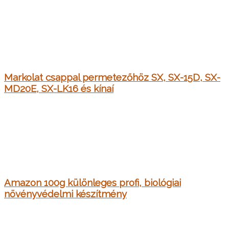
Markolat csappal permetezőhöz SX, SX-15D, SX-
MD20E, SX-LK16 és kínaí
Amazon 100g különleges profi, biológiai
növényvédelmi készítmény