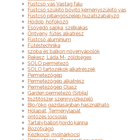
Füstcső vas Vastag falu
Füstcső szűkítő bővítő kéményszűkítő vas
Füstcső pillangószelep huzatszabályzó
Hődob, hőfokozó
Esővédő sapka, szélkakas
Öntvény, fűtés alkatrész
Füstcső alumínium
Fűtéstechnika
szoba és balkon növényápolók
Rekesz, Láda M- zöldséges
SOLO permetező
SOLO tartozékok,alkatrészek
Permetezőgép
Permetezőgép alkatrész
Permetezőgép Olasz
Garden permetező (Srbija)
tisztítószer, szennyvízkezelő
Bio/öko gazdaságban használható
Hólapát, Terménylapát
öntözés locsolás
Tartály,ballon,hordó,kanna
Bozótvágó
Kézikocsi, molnárkocsi