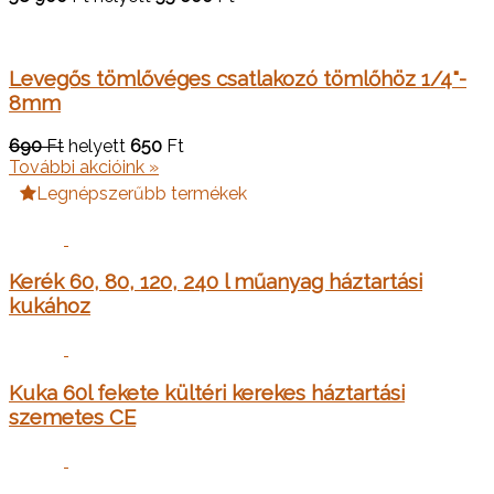
Levegős tömlővéges csatlakozó tömlőhöz 1/4"-
8mm
690
Ft
helyett
650
Ft
További akcióink »
Legnépszerűbb termékek
Kerék 60, 80, 120, 240 l műanyag háztartási
kukához
Kuka 60l fekete kültéri kerekes háztartási
szemetes CE