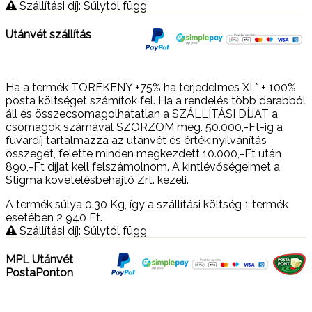
Szállítási díj: Súlytól függ
Utánvét szállítás
Ha a termék TÖRÉKENY +75% ha terjedelmes XL* + 100%
posta költséget számítok fel. Ha a rendelés több darabból
áll és összecsomagolhatatlan a SZÁLLÍTÁSI DÍJAT a
csomagok számával SZORZOM meg. 50.000,-Ft-ig a
fuvardíj tartalmazza az utánvét és érték nyilvánítás
összegét, felette minden megkezdett 10.000,-Ft után
890,-Ft díjat kell felszámolnom. A kintlévőségeimet a
Stigma követelésbehajtó Zrt. kezeli.
A termék súlya 0.30
Kg
, így a szállítási költség 1 termék
esetében 2 940
Ft
.
Szállítási díj: Súlytól függ
MPL Utánvét
PostaPonton