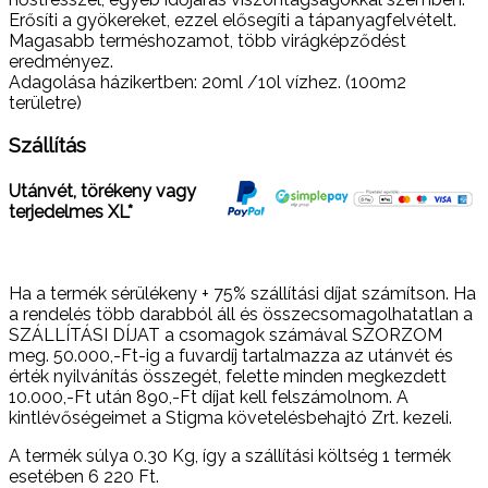
Erősíti a gyökereket, ezzel elősegíti a tápanyagfelvételt.
Magasabb terméshozamot, több virágképződést
eredményez.
Adagolása házikertben: 20ml /10l vízhez. (100m2
területre)
Szállítás
Utánvét, törékeny vagy
terjedelmes XL*
Ha a termék sérülékeny + 75% szállítási díjat számítson. Ha
a rendelés több darabból áll és összecsomagolhatatlan a
SZÁLLÍTÁSI DÍJAT a csomagok számával SZORZOM
meg. 50.000,-Ft-ig a fuvardíj tartalmazza az utánvét és
érték nyilvánítás összegét, felette minden megkezdett
10.000,-Ft után 890,-Ft díjat kell felszámolnom. A
kintlévőségeimet a Stigma követelésbehajtó Zrt. kezeli.
A termék súlya 0.30
Kg
, így a szállítási költség 1 termék
esetében 6 220
Ft
.