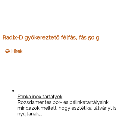
Radix-D gyökereztető félfás, fás 50 g
Hírek
Panka inox tartályok
Rozsdamentes bor- és pálinkatartályaink
mindazok mellett, hogy esztétikai látványt is
nyújtanak,…