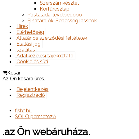
Szerszámkészlet
Körfűrészlap
Postaláda, levélbedobó
Elhatárolók, Sebesség lassítók
Hírek
Elérhetőség
Általános szerződési feltételek
Elállási jog
szállítás
Adatkezelési tájékoztató
Cookie és süti
Kosár
Az Ön kosara üres.
Bejelentkezés
Regisztráció
fjsbt.hu
SOLO permetező
.az Ön webáruháza.