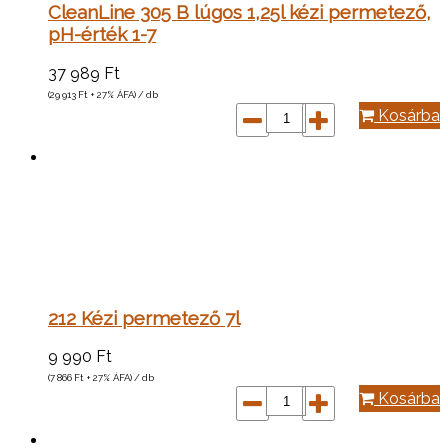
CleanLine 305 B lúgos 1,25l kézi permetező,
pH-érték 1-7
37 989
Ft
(29 913
Ft
+ 27% ÁFA) / db
Kosárba
212 Kézi permetező 7l
9 990
Ft
(7 866
Ft
+ 27% ÁFA) / db
Kosárba