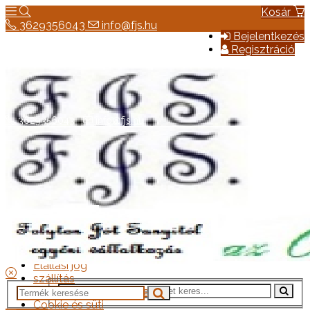
Kosár
3629356043
info@fjs.hu
Bejelentkezés
Regisztráció
3629356043
info@fjs.hu
Hírek
Elérhetőség
Általános szerződési feltételek
Elállási jog
szállítás
Adatkezelési tájékoztató
Cookie és süti