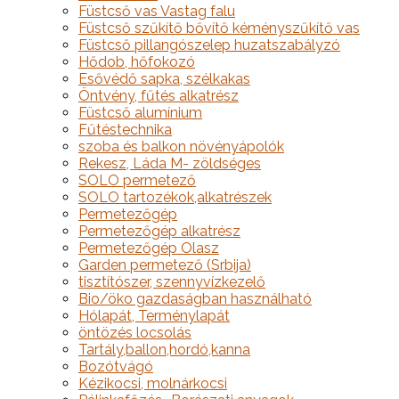
Füstcső vas Vastag falu
Füstcső szűkítő bővítő kéményszűkítő vas
Füstcső pillangószelep huzatszabályzó
Hődob, hőfokozó
Esővédő sapka, szélkakas
Öntvény, fűtés alkatrész
Füstcső alumínium
Fűtéstechnika
szoba és balkon növényápolók
Rekesz, Láda M- zöldséges
SOLO permetező
SOLO tartozékok,alkatrészek
Permetezőgép
Permetezőgép alkatrész
Permetezőgép Olasz
Garden permetező (Srbija)
tisztítószer, szennyvízkezelő
Bio/öko gazdaságban használható
Hólapát, Terménylapát
öntözés locsolás
Tartály,ballon,hordó,kanna
Bozótvágó
Kézikocsi, molnárkocsi