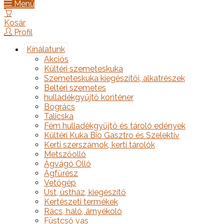
Menü
Kosár
Profil
Kínálatunk
Akciós
Kültéri szemeteskuka
Szemeteskuka kiegészítői, alkatrészek
Beltéri szemetes
hulladékgyűjtő konténer
Bogrács
Talicska
Fém hulladékgyűjtő és tároló edények
Kültéri Kuka Bio Gasztro és Szelektív
Kerti szerszámok, kerti tárolók
Metszőolló
Ágvágó Olló
Ágfűrész
Vetőgép
Üst, üstház, kiegészítő
Kertészeti termékek
Rács, háló, árnyékoló
Füstcső vas