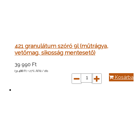
421 granulátum szóró 9l (műtrágya,
vetőmag, sikosság mentesető)
39 990
Ft
(31 488
Ft
+ 27% ÁFA) / db
Kosárba