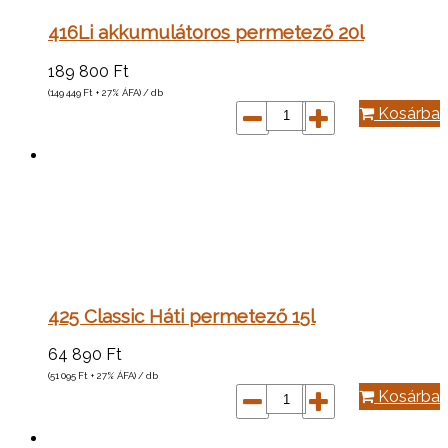
416Li akkumulátoros permetező 20l
189 800
Ft
(149 449
Ft
+ 27% ÁFA) / db
Kosárba
425 Classic Háti permetező 15l
64 890
Ft
(51 095
Ft
+ 27% ÁFA) / db
Kosárba