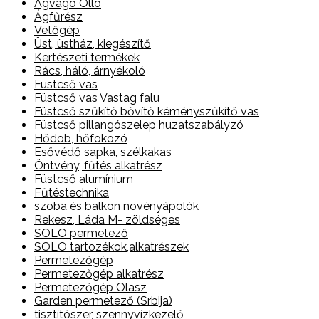
Ágvágó Olló
Ágfűrész
Vetőgép
Üst, üstház, kiegészítő
Kertészeti termékek
Rács, háló, árnyékoló
Füstcső vas
Füstcső vas Vastag falu
Füstcső szűkítő bővítő kéményszűkítő vas
Füstcső pillangószelep huzatszabályzó
Hődob, hőfokozó
Esővédő sapka, szélkakas
Öntvény, fűtés alkatrész
Füstcső alumínium
Fűtéstechnika
szoba és balkon növényápolók
Rekesz, Láda M- zöldséges
SOLO permetező
SOLO tartozékok,alkatrészek
Permetezőgép
Permetezőgép alkatrész
Permetezőgép Olasz
Garden permetező (Srbija)
tisztítószer, szennyvízkezelő