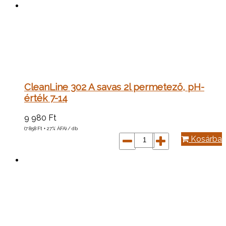
CleanLine 302 A savas 2l permetező, pH-
érték 7-14
9 980
Ft
(7 858
Ft
+ 27% ÁFA) / db
Kosárba