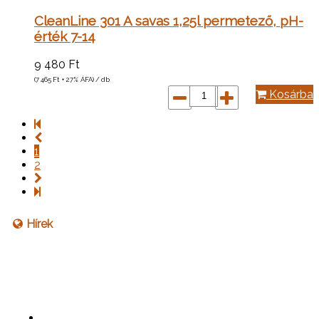
CleanLine 301 A savas 1,25l permetező, pH-
érték 7-14
9 480
Ft
(7 465
Ft
+ 27% ÁFA) / db
Kosárba
1
2
Hírek