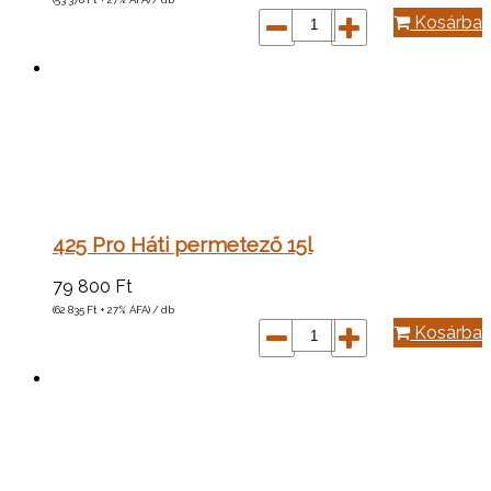
Kosárba
425 Pro Háti permetező 15l
79 800
Ft
(62 835
Ft
+ 27% ÁFA) / db
Kosárba