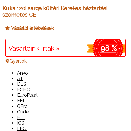
Kuka 120l sárga kültéri Kerekes háztartási
szemetes CE
Vásárlói értékelések
98 %
Vásárlóink írták »
Gyártók
Anko
AT
DES
ECHO
EuroPlast
FM
GPro
Güde
HIT
ICS
LEO