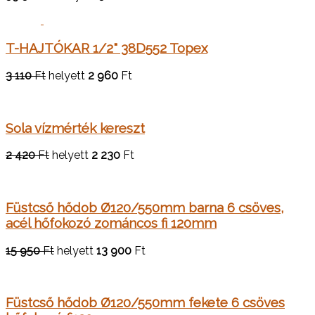
T-HAJTÓKAR 1/2" 38D552 Topex
3 110
Ft
helyett
2 960
Ft
Sola vízmérték kereszt
2 420
Ft
helyett
2 230
Ft
Füstcső hődob Ø120/550mm barna 6 csöves,
acél hőfokozó zománcos fi 120mm
15 950
Ft
helyett
13 900
Ft
Füstcső hődob Ø120/550mm fekete 6 csöves