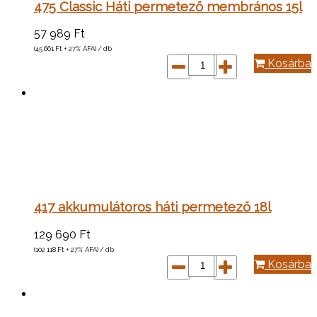
475 Classic Háti permetező membrános 15l
57 989
Ft
(45 661
Ft
+ 27% ÁFA) / db
Kosárba
417 akkumulátoros háti permetező 18l
129 690
Ft
(102 118
Ft
+ 27% ÁFA) / db
Kosárba