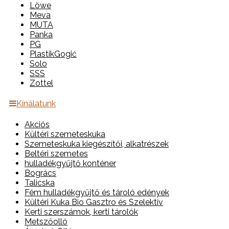
Löwe
Meva
MUTA
Panka
PG
PlastikGogić
Solo
SSS
Zottel
Kínálatunk
Akciós
Kültéri szemeteskuka
Szemeteskuka kiegészítői, alkatrészek
Beltéri szemetes
hulladékgyűjtő konténer
Bogrács
Talicska
Fém hulladékgyűjtő és tároló edények
Kültéri Kuka Bio Gasztro és Szelektív
Kerti szerszámok, kerti tárolók
Metszőolló