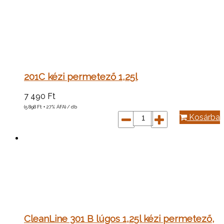
201C kézi permetező 1,25l
7 490
Ft
(5 898
Ft
+ 27% ÁFA) / db
Kosárba
CleanLine 301 B lúgos 1,25l kézi permetező,