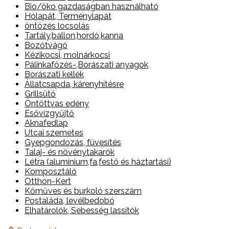
Bio/öko gazdaságban használható
Hólapát, Terménylapát
öntözés locsolás
Tartály,ballon,hordó,kanna
Bozótvágó
Kézikocsi, molnárkocsi
Pálinkafőzés-,Borászati anyagok
Borászati kellék
Állatcsapda, kárenyhítésre
Grillsütő
Öntöttvas edény
Esővízgyűjtő
Aknafedlap
Utcai szemetes
Gyepgondozás, füvesítés
Talaj- és növénytakarók
Létra (alumínium,fa,festő és háztartási)
Komposztáló
Otthon-Kert
Kőműves és burkoló szerszám
Postaláda, levélbedobó
Elhatárolók, Sebesség lassítók