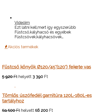
Videóim
Ezt látni kell,mert így egyszerűbb
Füstcső,kályhacső és egyébek
Füstcsövek,kályhacsövek…
Akciós termékek
Füstcső könyök Ø120/45°(120°) fekete vas
5 920
Ft
helyett
3 390
Ft
Tömlős úszófedél garnitúra 120L-180L-es
tartályhoz
59 500
Ft
helyett
56 200
Ft