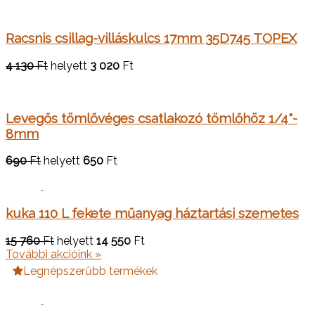
Racsnis csillag-villáskulcs 17mm 35D745 TOPEX
4 130
Ft
helyett
3 020
Ft
Levegős tömlővéges csatlakozó tömlőhöz 1/4"-
8mm
690
Ft
helyett
650
Ft
kuka 110 L fekete műanyag háztartási szemetes
15 760
Ft
helyett
14 550
Ft
További akcióink »
Legnépszerűbb termékek