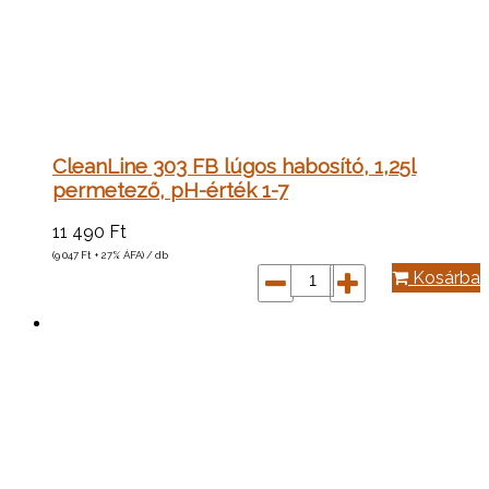
CleanLine 303 FB lúgos habosító, 1,25l
permetező, pH-érték 1-7
11 490
Ft
(9 047
Ft
+ 27% ÁFA) / db
Kosárba