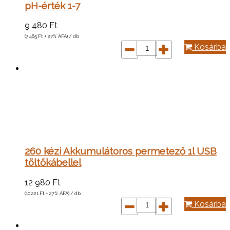
pH-érték 1-7
9 480
Ft
(7 465
Ft
+ 27% ÁFA) / db
Kosárba
260 kézi Akkumulátoros permetező 1l USB
töltőkábellel
12 980
Ft
(10 221
Ft
+ 27% ÁFA) / db
Kosárba