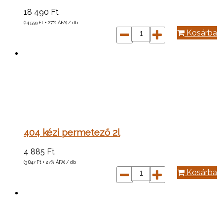
18 490
Ft
(14 559
Ft
+ 27% ÁFA) / db
Kosárba
404 kézi permetező 2l
4 885
Ft
(3 847
Ft
+ 27% ÁFA) / db
Kosárba