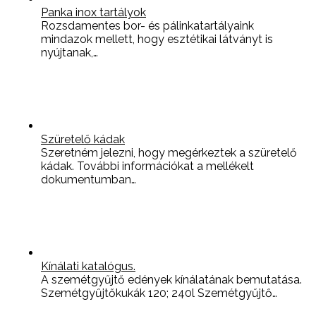
Panka inox tartályok
Rozsdamentes bor- és pálinkatartályaink
mindazok mellett, hogy esztétikai látványt is
nyújtanak,…
Szüretelő kádak
Szeretném jelezni, hogy megérkeztek a szüretelő
kádak. További információkat a mellékelt
dokumentumban…
Kínálati katalógus.
A szemétgyűjtő edények kínálatának bemutatása.
Szemétgyűjtőkukák 120; 240l Szemétgyűjtő…