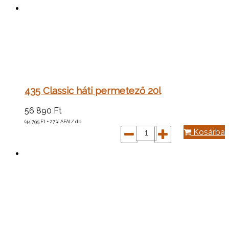
435 Classic háti permetező 20l
56 890
Ft
(44 795
Ft
+ 27% ÁFA) / db
Kosárba