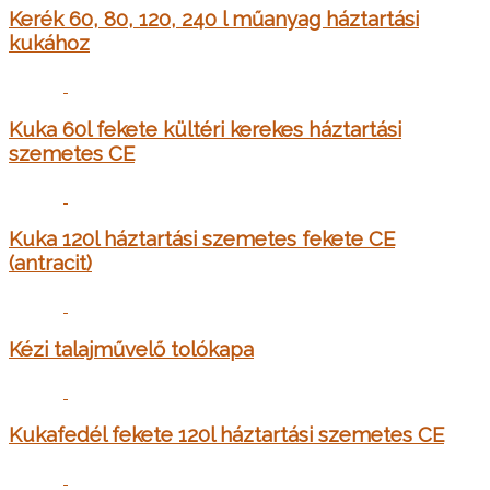
Kerék 60, 80, 120, 240 l műanyag háztartási
kukához
Kuka 60l fekete kültéri kerekes háztartási
szemetes CE
Kuka 120l háztartási szemetes fekete CE
(antracit)
Kézi talajművelő tolókapa
Kukafedél fekete 120l háztartási szemetes CE