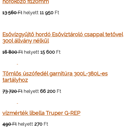
hőfokozó fi120mm
13 560
Ft
helyett
11 950
Ft
Esővízgyűjtő hordó Esővíztároló csappal tetővel
300l állvány nélkül
16 800
Ft
helyett
15 600
Ft
Tömlős úszófedél garnitúra 300L-380L-es
tartályhoz
73 720
Ft
helyett
66 200
Ft
vízmérték libella Truper G-REP
490
Ft
helyett
270
Ft