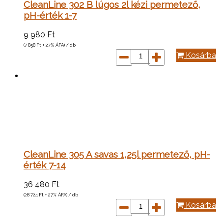
CleanLine 302 B lúgos 2l kézi permetező,
pH-érték 1-7
9 980
Ft
(7 858
Ft
+ 27% ÁFA) / db
Kosárba
CleanLine 305 A savas 1,25l permetező, pH-
érték 7-14
36 480
Ft
(28 724
Ft
+ 27% ÁFA) / db
Kosárba