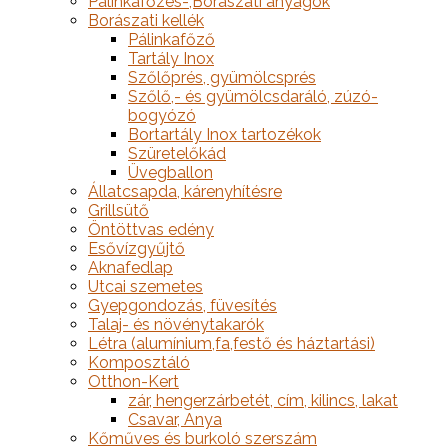
Pálinkafőzés-,Borászati anyagok
Borászati kellék
Pálinkafőző
Tartály Inox
Szőlőprés, gyümölcsprés
Szőlő,- és gyümölcsdaráló, zúzó-
bogyózó
Bortartály Inox tartozékok
Szüretelőkád
Üvegballon
Állatcsapda, kárenyhítésre
Grillsütő
Öntöttvas edény
Esővízgyűjtő
Aknafedlap
Utcai szemetes
Gyepgondozás, füvesítés
Talaj- és növénytakarók
Létra (alumínium,fa,festő és háztartási)
Komposztáló
Otthon-Kert
zár, hengerzárbetét, cím, kilincs, lakat
Csavar, Anya
Kőműves és burkoló szerszám