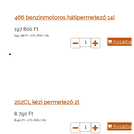
466 benzinmotoros hátipermetező 14l
197 800
Ft
(155 748
Ft
+ 27% ÁFA) / db
Kosárba
202CL kézi permetező 2l
8 790
Ft
(6 921
Ft
+ 27% ÁFA) / db
Kosárba