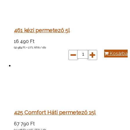
461 kézi permetező 5l
16 490
Ft
(12 984
Ft
+ 27% ÁFA) / db
Kosárba
425 Comfort Háti permetező 15l
67 790
Ft
(53 378
Ft
+ 27% ÁFA) / db