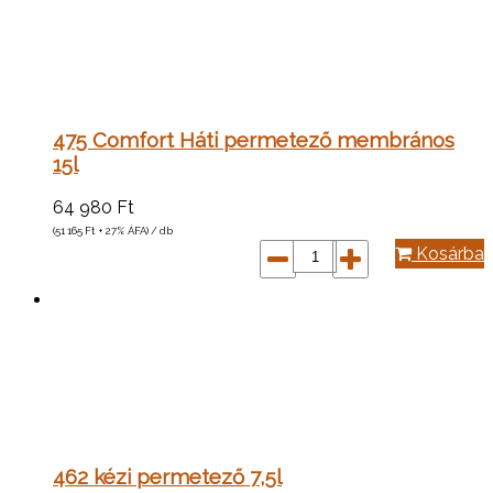
475 Comfort Háti permetező membrános
15l
64 980
Ft
(51 165
Ft
+ 27% ÁFA) / db
Kosárba
462 kézi permetező 7,5l