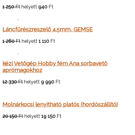
1 250
Ft
helyett
940
Ft
Láncfűrészreszelő 4.5mm, GEMSE
1 260
Ft
helyett
1 110
Ft
kézi Vetőgép Hobby fém Ana sorbavető
aprómagokhoz
12 330
Ft
helyett
9 990
Ft
Molnárkocsi lenyitható platós (hordószállító)
20 150
Ft
helyett
19 150
Ft