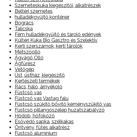
Szemeteskuka kiegészítői, alkatrészek
Beltéri szemetes
hulladékgyűjtő konténer
Bogrács
Talicska
Fém hulladékgyűjtő és tároló edények
Kültéri Kuka Bio Gasztro és Szelektív
Kerti szerszámok, kerti tárolók
Metszőolló
Ágvágó Olló
Ágfűrész
Vetőgép
Üst, üstház, kiegészítő
Kertészeti termékek
Rács, háló, árnyékoló
Füstcső vas
Füstcső vas Vastag falu
Füstcső szűkítő bővítő kéményszűkítő vas
Füstcső pillangószelep huzatszabályzó
Hődob, hőfokozó
Esővédő sapka, szélkakas
Öntvény, fűtés alkatrész
Füstcső alumínium