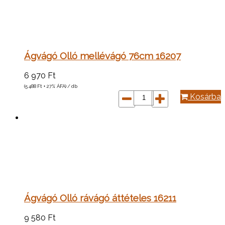
Ágvágó Olló mellévágó 76cm 16207
6 970
Ft
(5 488
Ft
+ 27% ÁFA) / db
Kosárba
Ágvágó Olló rávágó áttételes 16211
9 580
Ft