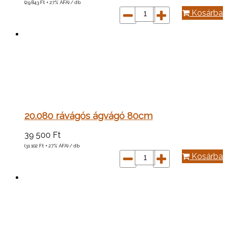
(29 843
Ft
+ 27% ÁFA) / db
Kosárba
20.080 rávágós ágvágó 80cm
39 500
Ft
(31 102
Ft
+ 27% ÁFA) / db
Kosárba