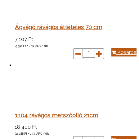
Ágvágó rávágós áttételes 70 cm
7 107
Ft
(5 596
Ft
+ 27% ÁFA) / db
Kosárba
1.104 rávágós metszőolló 21cm
18 400
Ft
(14 488
Ft
+ 27% ÁFA) / db