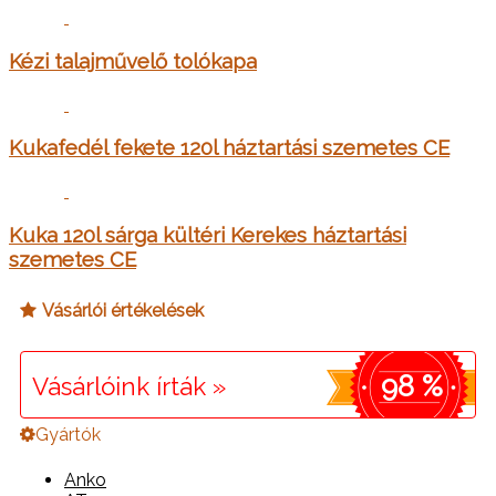
Kézi talajművelő tolókapa
Kukafedél fekete 120l háztartási szemetes CE
Kuka 120l sárga kültéri Kerekes háztartási
szemetes CE
Vásárlói értékelések
98 %
Vásárlóink írták »
Gyártók
Anko