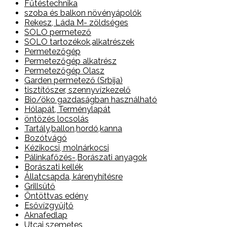
Fűtéstechnika
szoba és balkon növényápolók
Rekesz, Láda M- zöldséges
SOLO permetező
SOLO tartozékok,alkatrészek
Permetezőgép
Permetezőgép alkatrész
Permetezőgép Olasz
Garden permetező (Srbija)
tisztítószer, szennyvízkezelő
Bio/öko gazdaságban használható
Hólapát, Terménylapát
öntözés locsolás
Tartály,ballon,hordó,kanna
Bozótvágó
Kézikocsi, molnárkocsi
Pálinkafőzés-,Borászati anyagok
Borászati kellék
Állatcsapda, kárenyhítésre
Grillsütő
Öntöttvas edény
Esővízgyűjtő
Aknafedlap
Utcai szemetes