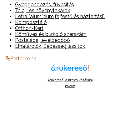
Gyepgondozás, füvesítés
Talaj- és növénytakarók
Létra (alumínium,fa,festő és háztartási)
Komposztáló
Otthon-Kert
Kőműves és burkoló szerszám
Postaláda, levélbedobó
Elhatárolók, Sebesség lassítók
Partnereink
Árukereső, a hiteles vásárlási
kalauz