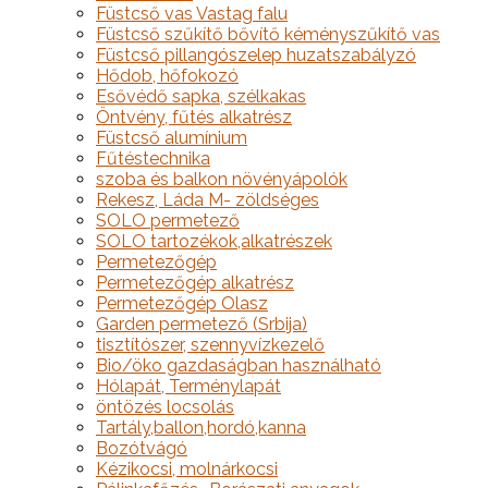
Füstcső vas Vastag falu
Füstcső szűkítő bővítő kéményszűkítő vas
Füstcső pillangószelep huzatszabályzó
Hődob, hőfokozó
Esővédő sapka, szélkakas
Öntvény, fűtés alkatrész
Füstcső alumínium
Fűtéstechnika
szoba és balkon növényápolók
Rekesz, Láda M- zöldséges
SOLO permetező
SOLO tartozékok,alkatrészek
Permetezőgép
Permetezőgép alkatrész
Permetezőgép Olasz
Garden permetező (Srbija)
tisztítószer, szennyvízkezelő
Bio/öko gazdaságban használható
Hólapát, Terménylapát
öntözés locsolás
Tartály,ballon,hordó,kanna
Bozótvágó
Kézikocsi, molnárkocsi