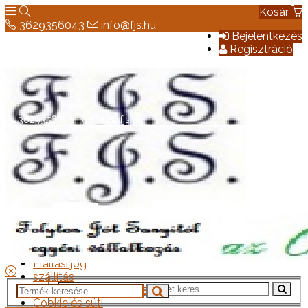
Kosár
3629356043
info@fjs.hu
Bejelentkezés
Regisztráció
3629356043
info@fjs.hu
Hírek
Elérhetőség
Általános szerződési feltételek
Elállási jog
szállítás
Adatkezelési tájékoztató
Cookie és süti