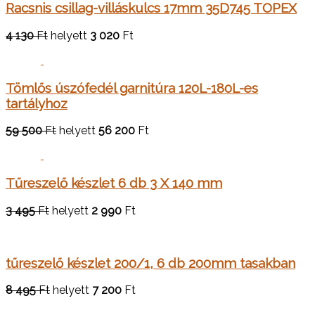
Racsnis csillag-villáskulcs 17mm 35D745 TOPEX
4 130
Ft
helyett
3 020
Ft
Tömlős úszófedél garnitúra 120L-180L-es
tartályhoz
59 500
Ft
helyett
56 200
Ft
Tűreszelő készlet 6 db 3 X 140 mm
3 495
Ft
helyett
2 990
Ft
tűreszelő készlet 200/1, 6 db 200mm tasakban
8 495
Ft
helyett
7 200
Ft