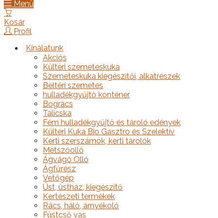
Menü
Kosár
Profil
Kínálatunk
Akciós
Kültéri szemeteskuka
Szemeteskuka kiegészítői, alkatrészek
Beltéri szemetes
hulladékgyűjtő konténer
Bogrács
Talicska
Fém hulladékgyűjtő és tároló edények
Kültéri Kuka Bio Gasztro és Szelektív
Kerti szerszámok, kerti tárolók
Metszőolló
Ágvágó Olló
Ágfűrész
Vetőgép
Üst, üstház, kiegészítő
Kertészeti termékek
Rács, háló, árnyékoló
Füstcső vas