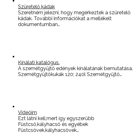
Szüretelő kádak
Szeretném jelezni, hogy megérkeztek a szüretelő
kádak. További információkat a mellékelt
dokumentumban…
Kínálati katalógus.
A szemétgyűjtő edények kínálatának bemutatása.
Szemétgyűjtőkukák 120; 240l Szemétgyűjtő…
Videóim
Ezt látni kell,mert így egyszerűbb
Füstcső,kályhacső és egyébek
Füstcsövek,kályhacsövek…