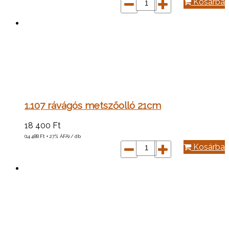
Kosárba
1.107 rávágós metszőolló 21cm
18 400
Ft
(14 488
Ft
+ 27% ÁFA) / db
Kosárba