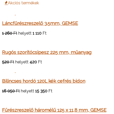
Akciós termékek
Láncfűrészreszelő 3.5mm, GEMSE
1 260
Ft
helyett
1 110
Ft
Rugós szorítócsipesz 225 mm, műanyag
520
Ft
helyett
420
Ft
Bilincses hordó 120L kék cefrés bidon
16 050
Ft
helyett
15 350
Ft
Fűrészreszelő háromélű 125 x 11,8 mm, GEMSE