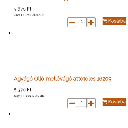
5 870
Ft
(4 622
Ft
+ 27% ÁFA) / db
Kosárba
Ágvágó Olló mellévágó áttételes 16209
8 370
Ft
(6 591
Ft
+ 27% ÁFA) / db
Kosárba