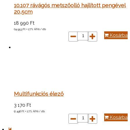
10.107 rávágós metszőolló hajlított pengével
20,5cm
18 990
Ft
(14 953
Ft
+ 27% ÁFA) / db
Kosárba
Multifunkciós élező
3 170
Ft
(2 496
Ft
+ 27% ÁFA) / db
Kosárba