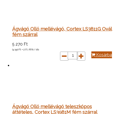
Ágvágó Olló mellévágó, Cortex LS3811G Ovál
fém szárral
5 270
Ft
(4 150
Ft
+ 27% ÁFA) / db
Kosárba
Ágvágó Olló mellévágó teleszkópos
áttételes, Cortex LS3981M fém szárral