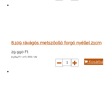
8.109 rávágós metszőolló forgó nyéllel 21cm
29 990
Ft
(23 614
Ft
+ 27% ÁFA) / db
Kosárba