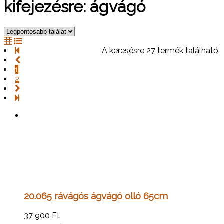
kifejezésre: ágvágó
A keresésre 27 termék található.
1
2
20.065 rávágós ágvágó olló 65cm
37 900
Ft