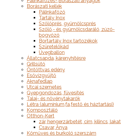
Pálinkafőzés-,Borászati anyagok
Borászati kellék
Pálinkafőző
Tartály Inox
Szőlőprés, gyümölcsprés
Szőlő,- és gyümölcsdaráló, zúzó-
bogyózó
Bortartály Inox tartozékok
Szüretelőkád
Üvegballon
Állatcsapda, kárenyhítésre
Grillsütő
Öntöttvas edény
Esővízgyűjtő
Aknafedlap
Utcai szemetes
Gyepgondozás, füvesítés
Talaj- és növénytakarók
Létra (alumínium,fa,festő és háztartási)
Komposztáló
Otthon-Kert
zár, hengerzárbetét, cím, kilincs, lakat
Csavar, Anya
Kőműves és burkoló szerszám