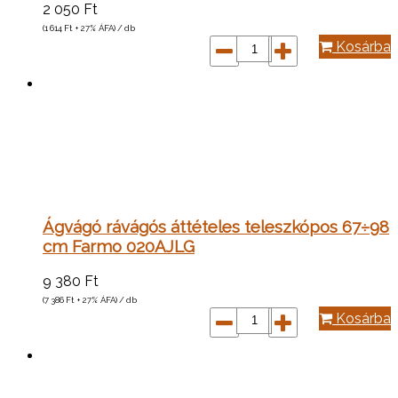
2 050
Ft
(1 614
Ft
+ 27% ÁFA) / db
Kosárba
Ágvágó rávágós áttételes teleszkópos 67÷98
cm Farmo 020AJLG
9 380
Ft
(7 386
Ft
+ 27% ÁFA) / db
Kosárba