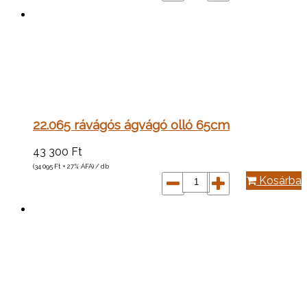
22.065 rávágós ágvágó olló 65cm
43 300
Ft
(34 095
Ft
+ 27% ÁFA) / db
Kosárba