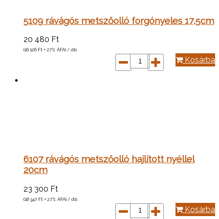
5109 rávágós metszőolló forgónyeles 17,5cm
20 480
Ft
(16 126
Ft
+ 27% ÁFA) / db
Kosárba
6107 rávágós metszőolló hajlított nyéllel
20cm
23 300
Ft
(18 347
Ft
+ 27% ÁFA) / db
Kosárba