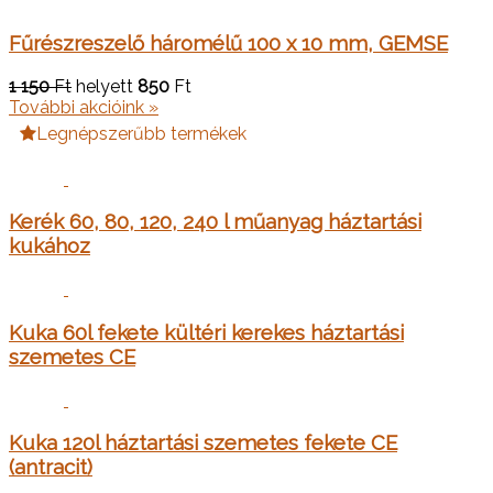
Fűrészreszelő háromélű 100 x 10 mm, GEMSE
1 150
Ft
helyett
850
Ft
További akcióink »
Legnépszerűbb termékek
Kerék 60, 80, 120, 240 l műanyag háztartási
kukához
Kuka 60l fekete kültéri kerekes háztartási
szemetes CE
Kuka 120l háztartási szemetes fekete CE
(antracit)