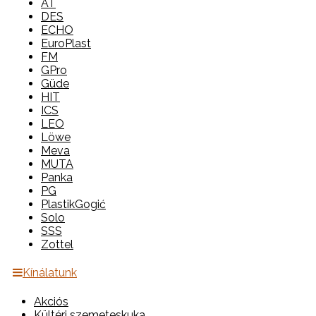
AT
DES
ECHO
EuroPlast
FM
GPro
Güde
HIT
ICS
LEO
Löwe
Meva
MUTA
Panka
PG
PlastikGogić
Solo
SSS
Zottel
Kínálatunk
Akciós
Kültéri szemeteskuka