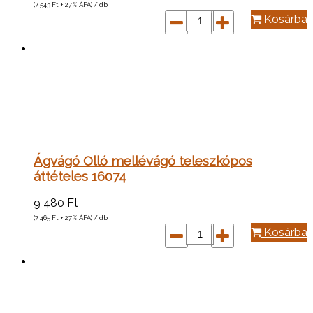
(7 543
Ft
+ 27% ÁFA) / db
Kosárba
Ágvágó Olló mellévágó teleszkópos
áttételes 16074
9 480
Ft
(7 465
Ft
+ 27% ÁFA) / db
Kosárba