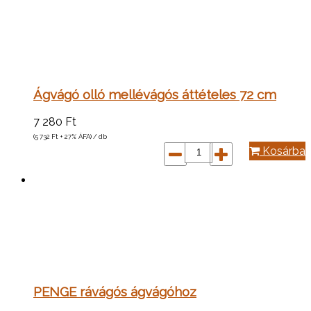
Ágvágó olló mellévágós áttételes 72 cm
7 280
Ft
(5 732
Ft
+ 27% ÁFA) / db
Kosárba
PENGE rávágós ágvágóhoz