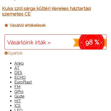
Kuka 120l sárga kültéri Kerekes háztartási
szemetes CE
Vásárlói értékelések
98 %
Vásárlóink írták »
Gyártók
Anko
AT
DES
ECHO
EuroPlast
FM
GPro
Güde
HIT
ICS
LEO