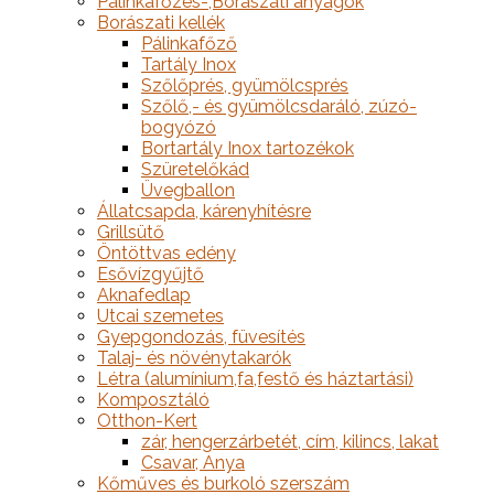
Pálinkafőzés-,Borászati anyagok
Borászati kellék
Pálinkafőző
Tartály Inox
Szőlőprés, gyümölcsprés
Szőlő,- és gyümölcsdaráló, zúzó-
bogyózó
Bortartály Inox tartozékok
Szüretelőkád
Üvegballon
Állatcsapda, kárenyhítésre
Grillsütő
Öntöttvas edény
Esővízgyűjtő
Aknafedlap
Utcai szemetes
Gyepgondozás, füvesítés
Talaj- és növénytakarók
Létra (alumínium,fa,festő és háztartási)
Komposztáló
Otthon-Kert
zár, hengerzárbetét, cím, kilincs, lakat
Csavar, Anya
Kőműves és burkoló szerszám