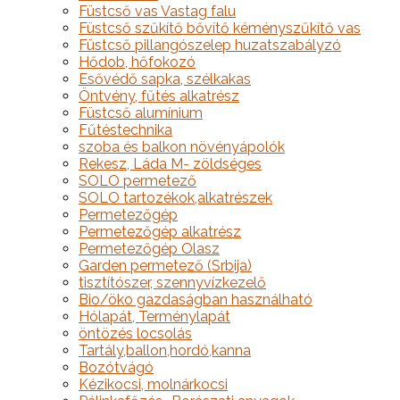
Füstcső vas Vastag falu
Füstcső szűkítő bővítő kéményszűkítő vas
Füstcső pillangószelep huzatszabályzó
Hődob, hőfokozó
Esővédő sapka, szélkakas
Öntvény, fűtés alkatrész
Füstcső alumínium
Fűtéstechnika
szoba és balkon növényápolók
Rekesz, Láda M- zöldséges
SOLO permetező
SOLO tartozékok,alkatrészek
Permetezőgép
Permetezőgép alkatrész
Permetezőgép Olasz
Garden permetező (Srbija)
tisztítószer, szennyvízkezelő
Bio/öko gazdaságban használható
Hólapát, Terménylapát
öntözés locsolás
Tartály,ballon,hordó,kanna
Bozótvágó
Kézikocsi, molnárkocsi