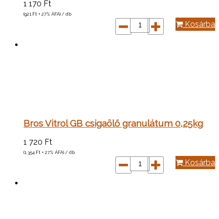
1 170
Ft
(921
Ft
+ 27% ÁFA) / db
Kosárba
Bros Vitrol GB csigaölő granulátum 0,25kg
1 720
Ft
(1 354
Ft
+ 27% ÁFA) / db
Kosárba