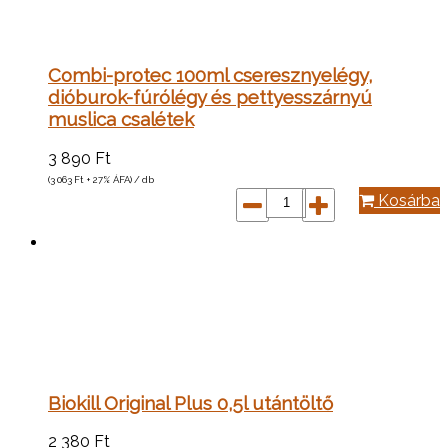
Combi-protec 100ml cseresznyelégy,
dióburok-fúrólégy és pettyesszárnyú
muslica csalétek
3 890
Ft
(3 063
Ft
+ 27% ÁFA) / db
Kosárba
Biokill Original Plus 0,5l utántöltő
2 380
Ft