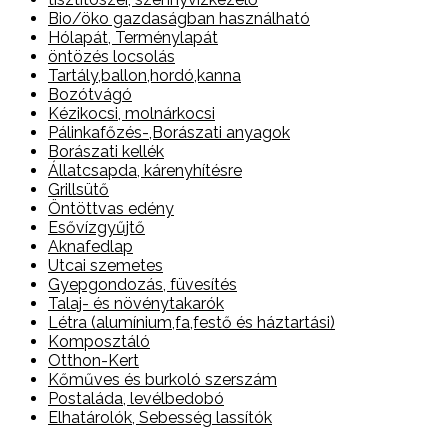
Bio/öko gazdaságban használható
Hólapát, Terménylapát
öntözés locsolás
Tartály,ballon,hordó,kanna
Bozótvágó
Kézikocsi, molnárkocsi
Pálinkafőzés-,Borászati anyagok
Borászati kellék
Állatcsapda, kárenyhítésre
Grillsütő
Öntöttvas edény
Esővízgyűjtő
Aknafedlap
Utcai szemetes
Gyepgondozás, füvesítés
Talaj- és növénytakarók
Létra (alumínium,fa,festő és háztartási)
Komposztáló
Otthon-Kert
Kőműves és burkoló szerszám
Postaláda, levélbedobó
Elhatárolók, Sebesség lassítók