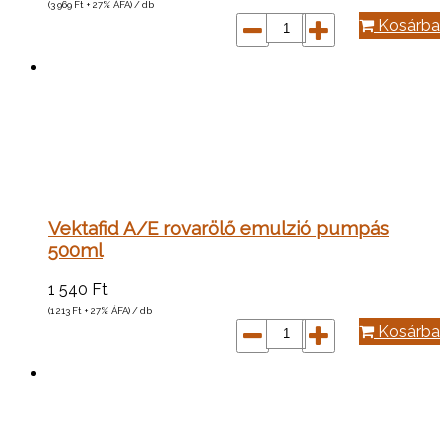
(3 969
Ft
+ 27% ÁFA) / db
Kosárba
Vektafid A/E rovarölő emulzió pumpás
500ml
1 540
Ft
(1 213
Ft
+ 27% ÁFA) / db
Kosárba