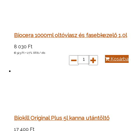
Biocera 1000ml oltóviasz és fasebkezelő 1,0l
8 030
Ft
(6 323
Ft
+ 27% ÁFA) / db
Kosárba
Biokill Original Plus 5l kanna utántöltő
17 400
Ft