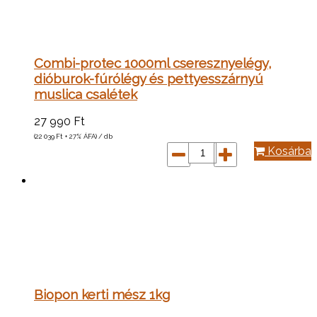
Combi-protec 1000ml cseresznyelégy,
dióburok-fúrólégy és pettyesszárnyú
muslica csalétek
27 990
Ft
(22 039
Ft
+ 27% ÁFA) / db
Kosárba
Biopon kerti mész 1kg