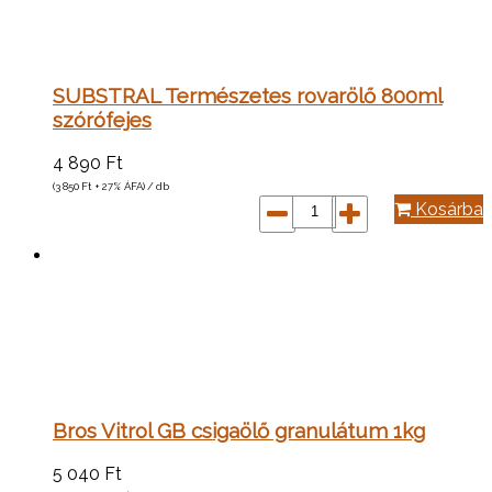
SUBSTRAL Természetes rovarölő 800ml
szórófejes
4 890
Ft
(3 850
Ft
+ 27% ÁFA) / db
Kosárba
Bros Vitrol GB csigaölő granulátum 1kg
5 040
Ft