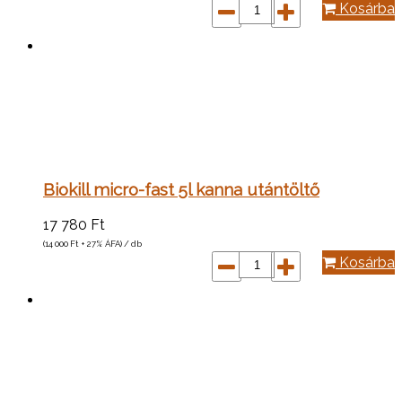
Kosárba
Biokill micro-fast 5l kanna utántöltő
17 780
Ft
(14 000
Ft
+ 27% ÁFA) / db
Kosárba