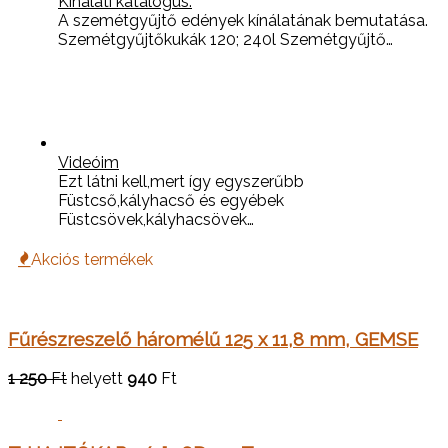
Kínálati katalógus.
A szemétgyűjtő edények kínálatának bemutatása.
Szemétgyűjtőkukák 120; 240l Szemétgyűjtő…
Videóim
Ezt látni kell,mert így egyszerűbb
Füstcső,kályhacső és egyébek
Füstcsövek,kályhacsövek…
Akciós termékek
Fűrészreszelő háromélű 125 x 11,8 mm, GEMSE
1 250
Ft
helyett
940
Ft