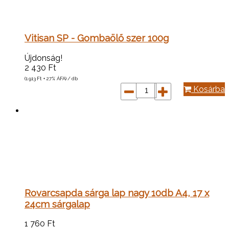
Vitisan SP - Gombaölő szer 100g
Újdonság!
2 430
Ft
(1 913
Ft
+ 27% ÁFA) / db
Kosárba
Rovarcsapda sárga lap nagy 10db A4, 17 x
24cm sárgalap
1 760
Ft