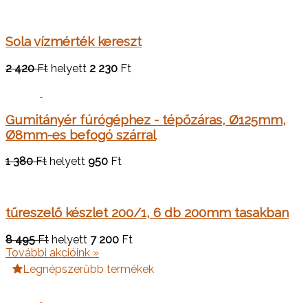
Sola vízmérték kereszt
2 420
Ft
helyett
2 230
Ft
Gumitányér fúrógéphez - tépőzáras, Ø125mm,
Ø8mm-es befogó szárral
1 380
Ft
helyett
950
Ft
tűreszelő készlet 200/1, 6 db 200mm tasakban
8 495
Ft
helyett
7 200
Ft
További akcióink »
Legnépszerűbb termékek