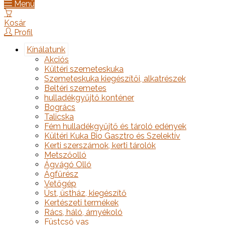
Menü
Kosár
Profil
Kínálatunk
Akciós
Kültéri szemeteskuka
Szemeteskuka kiegészítői, alkatrészek
Beltéri szemetes
hulladékgyűjtő konténer
Bogrács
Talicska
Fém hulladékgyűjtő és tároló edények
Kültéri Kuka Bio Gasztro és Szelektív
Kerti szerszámok, kerti tárolók
Metszőolló
Ágvágó Olló
Ágfűrész
Vetőgép
Üst, üstház, kiegészítő
Kertészeti termékek
Rács, háló, árnyékoló
Füstcső vas