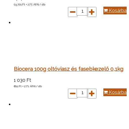
(13 701
Ft
+ 27% ÁFA) / db
Kosárba
Biocera 100g oltóviasz és fasebkezelő 0,1kg
1 030
Ft
(811
Ft
+ 27% ÁFA) / db
Kosárba