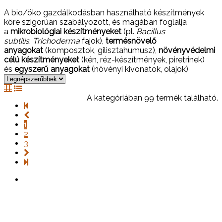
A bio/öko gazdálkodásban használható készítmények
köre szigorúan szabályozott, és magában foglalja
a
mikrobiológiai készítményeket
(pl.
Bacillus
subtilis
,
Trichoderma
fajok),
termésnövelő
anyagokat
(komposztok, gilisztahumusz),
növényvédelmi
célú készítményeket
(kén, réz-készítmények, piretrinek)
és
egyszerű anyagokat
(növényi kivonatok, olajok)
A kategóriában 99 termék található.
1
2
3