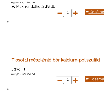
(1 386
Ft
+ 27% ÁFA) / db
Max. rendelhető
48
db
Kosárba
Tiosol 1l mészkénlé bór kalcium-poliszulfid
1 370
Ft
(1 079
Ft
+ 27% ÁFA) / db
Kosárba