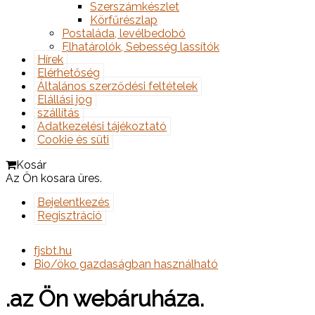
Szerszámkészlet
Körfűrészlap
Postaláda, levélbedobó
Elhatárolók, Sebesség lassítók
Hírek
Elérhetőség
Általános szerződési feltételek
Elállási jog
szállítás
Adatkezelési tájékoztató
Cookie és süti
Kosár
Az Ön kosara üres.
Bejelentkezés
Regisztráció
fjsbt.hu
Bio/öko gazdaságban használható
.az Ön webáruháza.