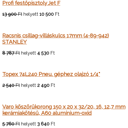
Profi festőpisztoly Jet F
13 900
Ft
helyett
10 500
Ft
Racsnis csillag-villáskulcs 17mm (4-89-942)
STANLEY
8 787
Ft
helyett
4 530
Ft
Topex 74L240 Pneu. géphez olajzó 1/4"
2 540
Ft
helyett
2 490
Ft
Varo köszörűkorong 150 x 20 x 32/20, 16, 12,7 mm
kerámiakötésű, A60 alumínium-oxid
5 760
Ft
helyett
3 640
Ft