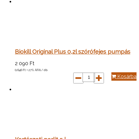
Biokill Original Plus 0,2l szórófejes pumpás
2 090
Ft
(1 646
Ft
+ 27% ÁFA) / db
Kosárba