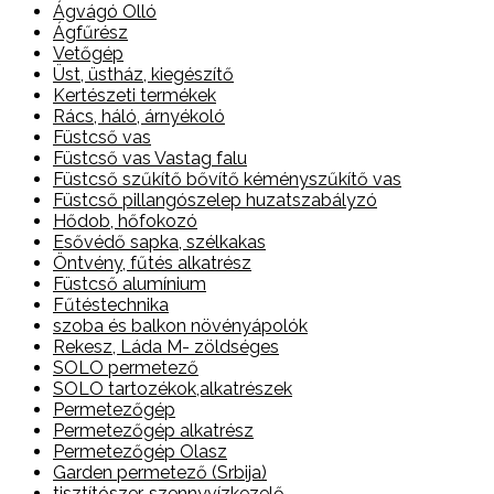
Ágvágó Olló
Ágfűrész
Vetőgép
Üst, üstház, kiegészítő
Kertészeti termékek
Rács, háló, árnyékoló
Füstcső vas
Füstcső vas Vastag falu
Füstcső szűkítő bővítő kéményszűkítő vas
Füstcső pillangószelep huzatszabályzó
Hődob, hőfokozó
Esővédő sapka, szélkakas
Öntvény, fűtés alkatrész
Füstcső alumínium
Fűtéstechnika
szoba és balkon növényápolók
Rekesz, Láda M- zöldséges
SOLO permetező
SOLO tartozékok,alkatrészek
Permetezőgép
Permetezőgép alkatrész
Permetezőgép Olasz
Garden permetező (Srbija)
tisztítószer, szennyvízkezelő