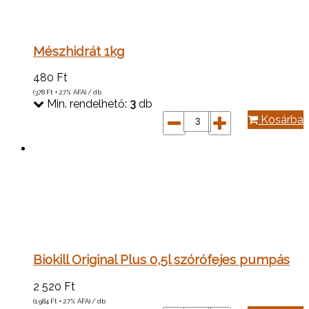
Mészhidrát 1kg
480
Ft
(378
Ft
+ 27% ÁFA) / db
Min. rendelhető:
3
db
Kosárba
Biokill Original Plus 0,5l szórófejes pumpás
2 520
Ft
(1 984
Ft
+ 27% ÁFA) / db