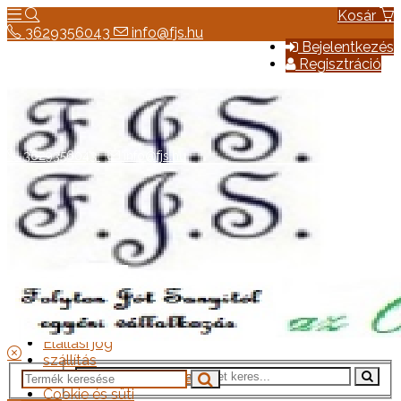
Kosár
3629356043
info@fjs.hu
Bejelentkezés
Regisztráció
3629356043
info@fjs.hu
Hírek
Elérhetőség
Általános szerződési feltételek
Elállási jog
szállítás
Adatkezelési tájékoztató
Cookie és süti