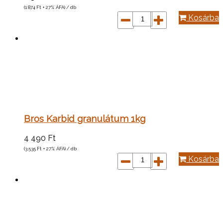
(1 874
Ft
+ 27% ÁFA) / db
Kosárba
Bros Karbid granulátum 1kg
4 490
Ft
(3 535
Ft
+ 27% ÁFA) / db
Kosárba