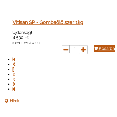
Vitisan SP - Gombaölő szer 1kg
Újdonság!
8 530
Ft
(6 717
Ft
+ 27% ÁFA) / db
Kosárba
1
2
3
Hírek