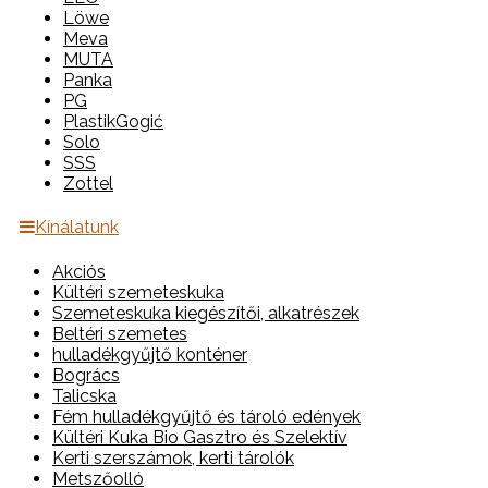
Löwe
Meva
MUTA
Panka
PG
PlastikGogić
Solo
SSS
Zottel
Kínálatunk
Akciós
Kültéri szemeteskuka
Szemeteskuka kiegészítői, alkatrészek
Beltéri szemetes
hulladékgyűjtő konténer
Bogrács
Talicska
Fém hulladékgyűjtő és tároló edények
Kültéri Kuka Bio Gasztro és Szelektív
Kerti szerszámok, kerti tárolók
Metszőolló