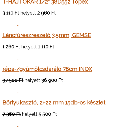
T-HAJTÓKAR 1/2" 38D552 Topex
3 110
Ft
helyett
2 960
Ft
Láncfűrészreszelő 3.5mm, GEMSE
1 260
Ft
helyett
1 110
Ft
répa-/gyümölcsdaráló 78cm INOX
37 500
Ft
helyett
36 900
Ft
Bőrlyukasztó, 2÷22 mm 15db-os készlet
7 360
Ft
helyett
5 500
Ft