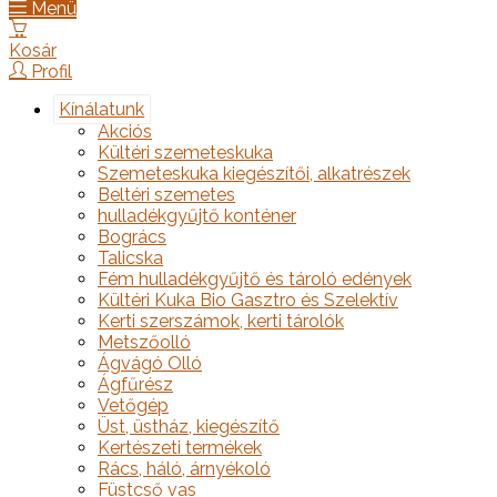
Menü
Kosár
Profil
Kínálatunk
Akciós
Kültéri szemeteskuka
Szemeteskuka kiegészítői, alkatrészek
Beltéri szemetes
hulladékgyűjtő konténer
Bogrács
Talicska
Fém hulladékgyűjtő és tároló edények
Kültéri Kuka Bio Gasztro és Szelektív
Kerti szerszámok, kerti tárolók
Metszőolló
Ágvágó Olló
Ágfűrész
Vetőgép
Üst, üstház, kiegészítő
Kertészeti termékek
Rács, háló, árnyékoló
Füstcső vas