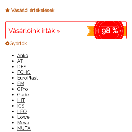
Vásárlói értékelések
98 %
Vásárlóink írták »
Gyártók
Anko
AT
DES
ECHO
EuroPlast
FM
GPro
Güde
HIT
ICS
LEO
Löwe
Meva
MUTA