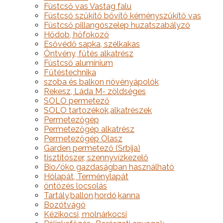
Füstcső vas Vastag falu
Füstcső szűkítő bővítő kéményszűkítő vas
Füstcső pillangószelep huzatszabályzó
Hődob, hőfokozó
Esővédő sapka, szélkakas
Öntvény, fűtés alkatrész
Füstcső alumínium
Fűtéstechnika
szoba és balkon növényápolók
Rekesz, Láda M- zöldséges
SOLO permetező
SOLO tartozékok,alkatrészek
Permetezőgép
Permetezőgép alkatrész
Permetezőgép Olasz
Garden permetező (Srbija)
tisztítószer, szennyvízkezelő
Bio/öko gazdaságban használható
Hólapát, Terménylapát
öntözés locsolás
Tartály,ballon,hordó,kanna
Bozótvágó
Kézikocsi, molnárkocsi