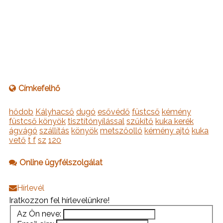
Címkefelhő
hődob
Kályhacső
dugó
esővédő
füstcső
kémény
füstcső könyök
tisztítónyílással
szűkítő
kuka kerék
ágvágó
szállítás
könyök
metszőolló
kémény ajtó
kuka
vető
t f
sz
120
Online ügyfélszolgálat
Hírlevél
Iratkozzon fel hírlevelünkre!
Az Ön neve: