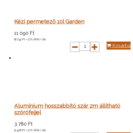
Kézi permetező 10l Garden
11 090
Ft
(8 732
Ft
+ 27% ÁFA) / db
Kosárba
Alumínium hosszabbító szár 2m állítható
szórófejjel
3 780
Ft
(2 976
Ft
+ 27% ÁFA) / db