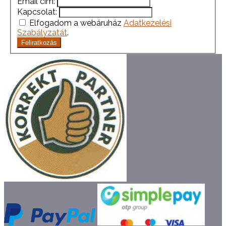
Email cím:
Kapcsolat:
Elfogadom a webáruház
Adatkezelési
Szabályzatát
.
Feliratkozás