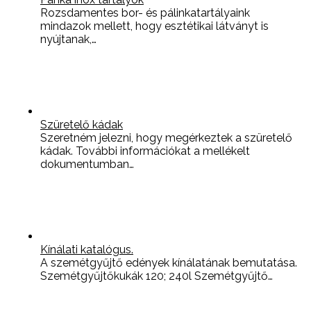
Rozsdamentes bor- és pálinkatartályaink
mindazok mellett, hogy esztétikai látványt is
nyújtanak,…
Szüretelő kádak
Szeretném jelezni, hogy megérkeztek a szüretelő
kádak. További információkat a mellékelt
dokumentumban…
Kínálati katalógus.
A szemétgyűjtő edények kínálatának bemutatása.
Szemétgyűjtőkukák 120; 240l Szemétgyűjtő…