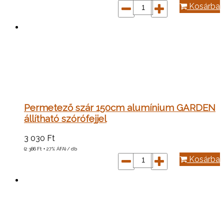
Kosárba
Permetező szár 150cm alumínium GARDEN
állítható szórófejjel
3 030
Ft
(2 386
Ft
+ 27% ÁFA) / db
Kosárba