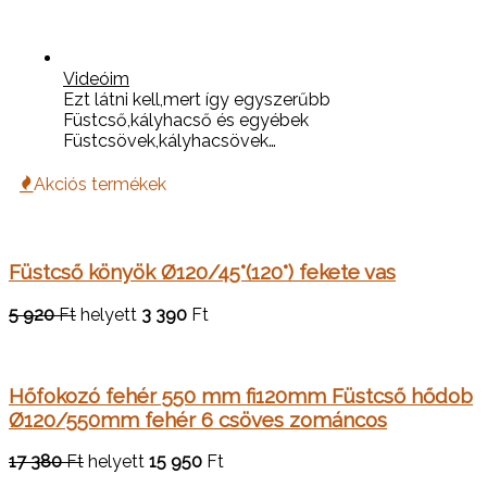
Videóim
Ezt látni kell,mert így egyszerűbb
Füstcső,kályhacső és egyébek
Füstcsövek,kályhacsövek…
Akciós termékek
Füstcső könyök Ø120/45°(120°) fekete vas
5 920
Ft
helyett
3 390
Ft
Hőfokozó fehér 550 mm fi120mm Füstcső hődob
Ø120/550mm fehér 6 csöves zománcos
17 380
Ft
helyett
15 950
Ft