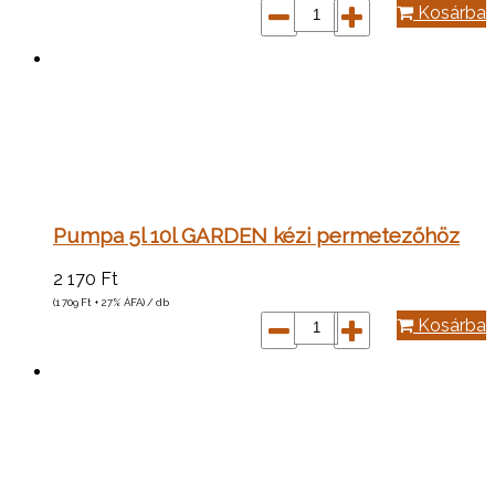
Kosárba
Pumpa 5l 10l GARDEN kézi permetezőhöz
2 170
Ft
(1 709
Ft
+ 27% ÁFA) / db
Kosárba