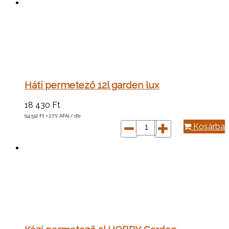
Háti permetező 12l garden lux
18 430
Ft
(14 512
Ft
+ 27% ÁFA) / db
Kosárba