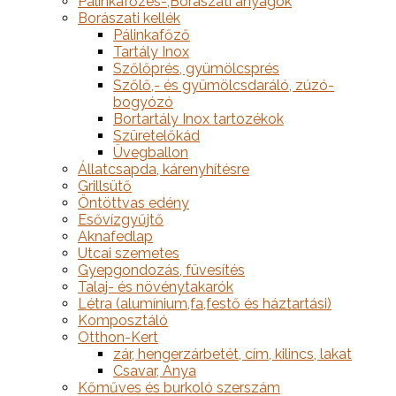
Pálinkafőzés-,Borászati anyagok
Borászati kellék
Pálinkafőző
Tartály Inox
Szőlőprés, gyümölcsprés
Szőlő,- és gyümölcsdaráló, zúzó-
bogyózó
Bortartály Inox tartozékok
Szüretelőkád
Üvegballon
Állatcsapda, kárenyhítésre
Grillsütő
Öntöttvas edény
Esővízgyűjtő
Aknafedlap
Utcai szemetes
Gyepgondozás, füvesítés
Talaj- és növénytakarók
Létra (alumínium,fa,festő és háztartási)
Komposztáló
Otthon-Kert
zár, hengerzárbetét, cím, kilincs, lakat
Csavar, Anya
Kőműves és burkoló szerszám