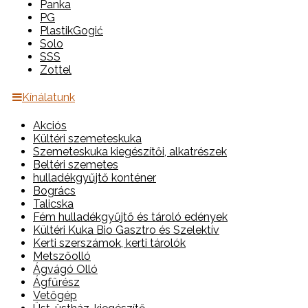
Panka
PG
PlastikGogić
Solo
SSS
Zottel
Kínálatunk
Akciós
Kültéri szemeteskuka
Szemeteskuka kiegészítői, alkatrészek
Beltéri szemetes
hulladékgyűjtő konténer
Bogrács
Talicska
Fém hulladékgyűjtő és tároló edények
Kültéri Kuka Bio Gasztro és Szelektív
Kerti szerszámok, kerti tárolók
Metszőolló
Ágvágó Olló
Ágfűrész
Vetőgép