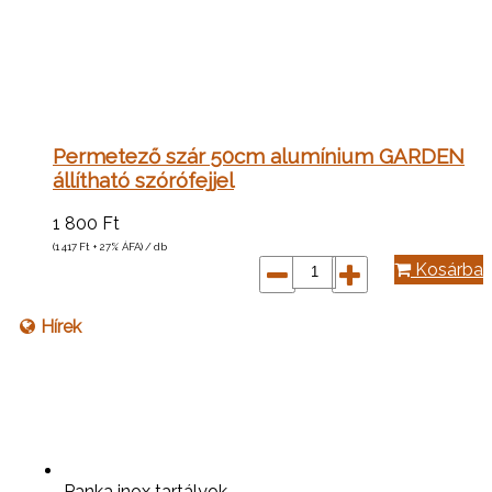
Permetező szár 50cm alumínium GARDEN
állítható szórófejjel
1 800
Ft
(1 417
Ft
+ 27% ÁFA) / db
Kosárba
Hírek
Panka inox tartályok