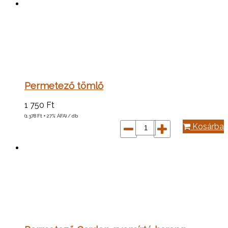
Permetező tömlő
1 750
Ft
(1 378
Ft
+ 27% ÁFA) / db
Kosárba