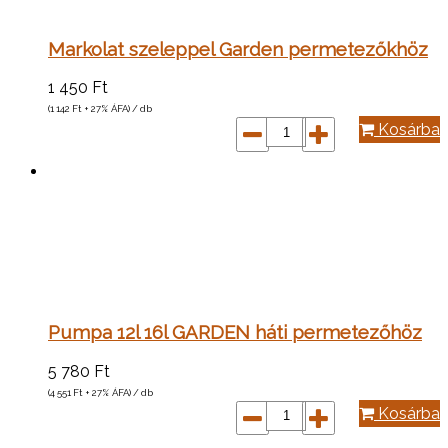
Markolat szeleppel Garden permetezőkhöz
1 450
Ft
(1 142
Ft
+ 27% ÁFA) / db
Kosárba
Pumpa 12l 16l GARDEN háti permetezőhöz
5 780
Ft
(4 551
Ft
+ 27% ÁFA) / db
Kosárba