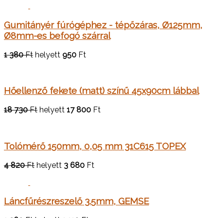
Gumitányér fúrógéphez - tépőzáras, Ø125mm,
Ø8mm-es befogó szárral
1 380
Ft
helyett
950
Ft
Hőellenző fekete (matt) színű 45x90cm lábbal
18 730
Ft
helyett
17 800
Ft
Tolómérő 150mm, 0,05 mm 31C615 TOPEX
4 820
Ft
helyett
3 680
Ft
Láncfűrészreszelő 3.5mm, GEMSE