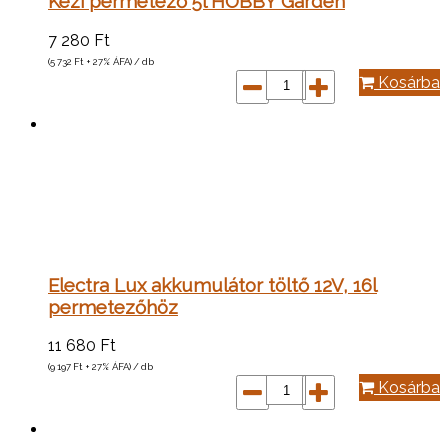
Kézi permetező 5l HOBBY Garden
7 280
Ft
(5 732
Ft
+ 27% ÁFA) / db
Kosárba
Electra Lux akkumulátor töltő 12V, 16l
permetezőhöz
11 680
Ft
(9 197
Ft
+ 27% ÁFA) / db
Kosárba