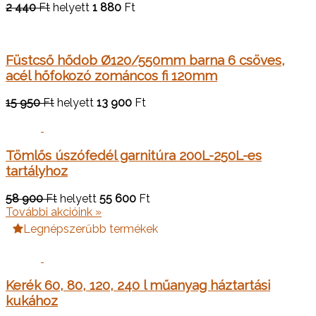
2 440
Ft
helyett
1 880
Ft
Füstcső hődob Ø120/550mm barna 6 csöves,
acél hőfokozó zománcos fi 120mm
15 950
Ft
helyett
13 900
Ft
Tömlős úszófedél garnitúra 200L-250L-es
tartályhoz
58 900
Ft
helyett
55 600
Ft
További akcióink »
Legnépszerűbb termékek
Kerék 60, 80, 120, 240 l műanyag háztartási
kukához