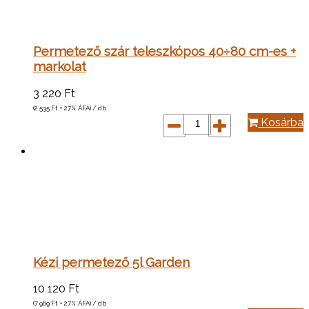
Permetező szár teleszkópos 40÷80 cm-es +
markolat
3 220
Ft
(2 535
Ft
+ 27% ÁFA) / db
Kosárba
Kézi permetező 5l Garden
10 120
Ft
(7 969
Ft
+ 27% ÁFA) / db