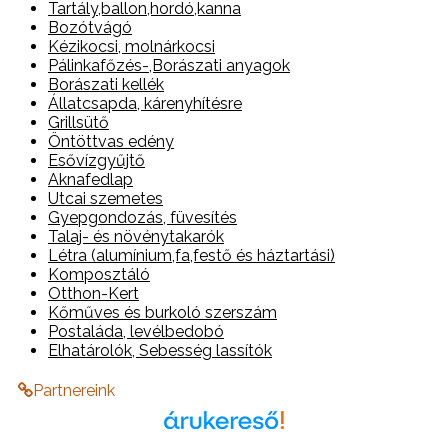
Tartály,ballon,hordó,kanna
Bozótvágó
Kézikocsi, molnárkocsi
Pálinkafőzés-,Borászati anyagok
Borászati kellék
Állatcsapda, kárenyhítésre
Grillsütő
Öntöttvas edény
Esővízgyűjtő
Aknafedlap
Utcai szemetes
Gyepgondozás, füvesítés
Talaj- és növénytakarók
Létra (alumínium,fa,festő és háztartási)
Komposztáló
Otthon-Kert
Kőműves és burkoló szerszám
Postaláda, levélbedobó
Elhatárolók, Sebesség lassítók
Partnereink