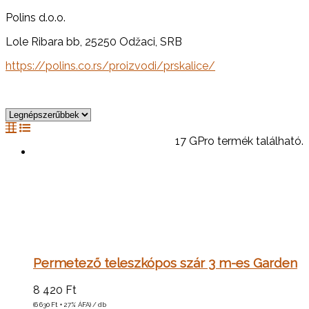
Polins d.o.o.
Lole Ribara bb, 25250 Odžaci, SRB
https://polins.co.rs/proizvodi/prskalice/
17 GPro termék található.
Permetező teleszkópos szár 3 m-es Garden
8 420
Ft
(6 630
Ft
+ 27% ÁFA) / db