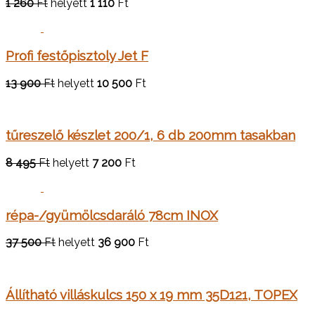
1 260
Ft
helyett
1 110
Ft
Profi festőpisztoly Jet F
13 900
Ft
helyett
10 500
Ft
tűreszelő készlet 200/1, 6 db 200mm tasakban
8 495
Ft
helyett
7 200
Ft
répa-/gyümölcsdaráló 78cm INOX
37 500
Ft
helyett
36 900
Ft
Állítható villáskulcs 150 x 19 mm 35D121, TOPEX