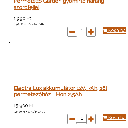
Permetező Garden gyomírtó harang
szórófejjel
1 990
Ft
(1 567
Ft
+ 27% ÁFA) / db
Kosárba
Electra Lux akkumulátor 12V, 7Ah, 16l
permetezőhöz Li-Ion 2,5Ah
15 900
Ft
(12 520
Ft
+ 27% ÁFA) / db
Kosárba