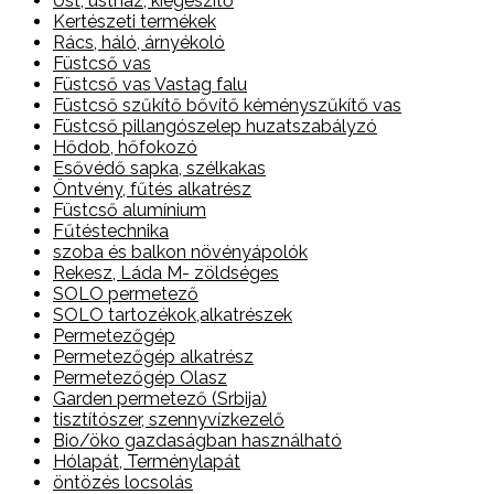
Üst, üstház, kiegészítő
Kertészeti termékek
Rács, háló, árnyékoló
Füstcső vas
Füstcső vas Vastag falu
Füstcső szűkítő bővítő kéményszűkítő vas
Füstcső pillangószelep huzatszabályzó
Hődob, hőfokozó
Esővédő sapka, szélkakas
Öntvény, fűtés alkatrész
Füstcső alumínium
Fűtéstechnika
szoba és balkon növényápolók
Rekesz, Láda M- zöldséges
SOLO permetező
SOLO tartozékok,alkatrészek
Permetezőgép
Permetezőgép alkatrész
Permetezőgép Olasz
Garden permetező (Srbija)
tisztítószer, szennyvízkezelő
Bio/öko gazdaságban használható
Hólapát, Terménylapát
öntözés locsolás