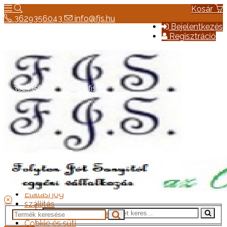
Kosár
3629356043
info@fjs.hu
Bejelentkezés
Regisztráció
3629356043
info@fjs.hu
Hírek
Elérhetőség
Általános szerződési feltételek
Elállási jog
szállítás
Adatkezelési tájékoztató
Cookie és süti