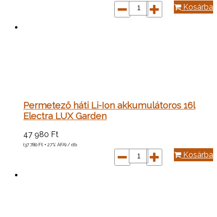
Kosárba
Permetező háti Li-Ion akkumulátoros 16l
Electra LUX Garden
47 980
Ft
(37 780
Ft
+ 27% ÁFA) / db
Kosárba