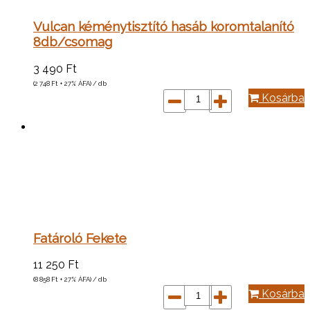
Vulcan kéménytisztító hasáb koromtalanító
8db/csomag
3 490
Ft
(2 748
Ft
+ 27% ÁFA) / db
Kosárba
Fatároló Fekete
11 250
Ft
(8 858
Ft
+ 27% ÁFA) / db
Kosárba