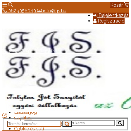
Kosár
3629356043
info@fjs.hu
Bejelentkezés
Regisztráció
3629356043
info@fjs.hu
Hírek
Elérhetőség
Általános szerződési feltételek
Elállási jog
szállítás
Adatkezelési tájékoztató
Cookie és süti