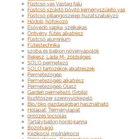
Füstcső vas Vastag falu
Füstcső szűkítő bővítő kéményszűkítő vas
Füstcső pillangószelep huzatszabályzó
Hődob, hőfokozó
Esővédő sapka, szélkakas
Öntvény, fűtés alkatrész
Füstcső alumínium
Fűtéstechnika
szoba és balkon növényápolók
Rekesz, Láda M- zöldséges
SOLO permetező
SOLO tartozékok,alkatrészek
Permetezőgép
Permetezőgép alkatrész
Permetezőgép Olasz
Garden permetező (Srbija)
tisztítószer, szennyvízkezelő
Bio/öko gazdaságban használható
Hólapát, Terménylapát
öntözés locsolás
Tartály,ballon,hordó,kanna
Bozótvágó
Kézikocsi, molnárkocsi