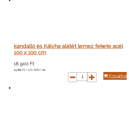
kandalló és Kályha alátét lemez fekete acél
100 x 100 cm
18 900
Ft
(14 882
Ft
+ 27% ÁFA) / db
Kosárba