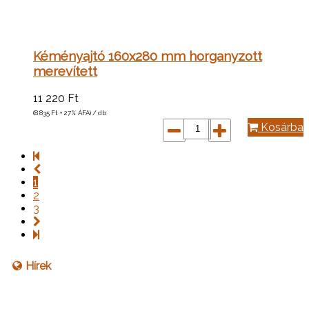
Kéményajtó 160x280 mm horganyzott
merevített
11 220
Ft
(8 835
Ft
+ 27% ÁFA) / db
Kosárba
1
2
3
Hírek