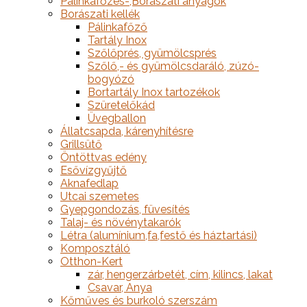
Pálinkafőzés-,Borászati anyagok
Borászati kellék
Pálinkafőző
Tartály Inox
Szőlőprés, gyümölcsprés
Szőlő,- és gyümölcsdaráló, zúzó-
bogyózó
Bortartály Inox tartozékok
Szüretelőkád
Üvegballon
Állatcsapda, kárenyhítésre
Grillsütő
Öntöttvas edény
Esővízgyűjtő
Aknafedlap
Utcai szemetes
Gyepgondozás, füvesítés
Talaj- és növénytakarók
Létra (alumínium,fa,festő és háztartási)
Komposztáló
Otthon-Kert
zár, hengerzárbetét, cím, kilincs, lakat
Csavar, Anya
Kőműves és burkoló szerszám