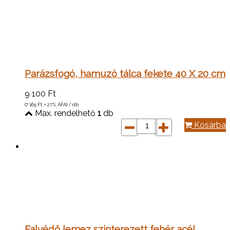
Parázsfogó, hamuzó tálca fekete 40 X 20 cm
9 100
Ft
(7 165
Ft
+ 27% ÁFA) / db
Max. rendelhető
1
db
Kosárba
Falvédő lemez szinterezett fehér acél