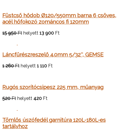
Füstcső hődob Ø120/550mm barna 6 csöves,
acél hőfokozó zománcos fi 120mm
15 950
Ft
helyett
13 900
Ft
Láncfűrészreszelő 4.0mm 5/32'', GEMSE
1 260
Ft
helyett
1 110
Ft
Rugós szorítócsipesz 225 mm, műanyag
520
Ft
helyett
420
Ft
Tömlős úszófedél garnitúra 120L-180L-es
tartályhoz