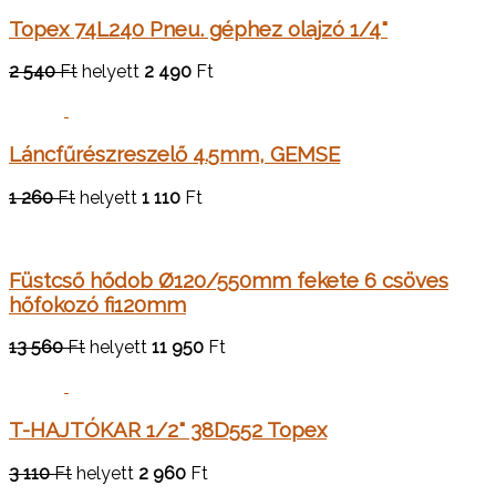
Topex 74L240 Pneu. géphez olajzó 1/4"
2 540
Ft
helyett
2 490
Ft
Láncfűrészreszelő 4.5mm, GEMSE
1 260
Ft
helyett
1 110
Ft
Füstcső hődob Ø120/550mm fekete 6 csöves
hőfokozó fi120mm
13 560
Ft
helyett
11 950
Ft
T-HAJTÓKAR 1/2" 38D552 Topex
3 110
Ft
helyett
2 960
Ft