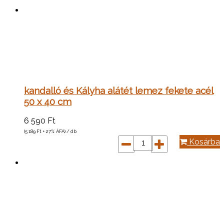
kandalló és Kályha alátét lemez fekete acél
50 x 40 cm
6 590
Ft
(5 189
Ft
+ 27% ÁFA) / db
Kosárba