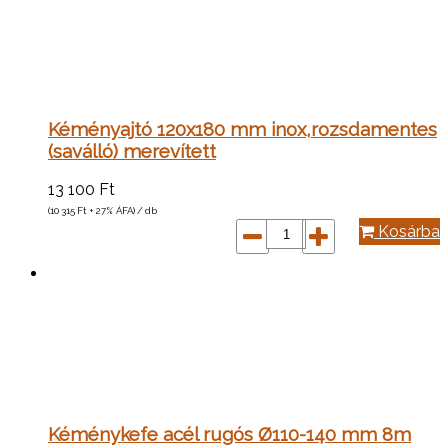
Kéményajtó 120x180 mm inox,rozsdamentes
(saválló) merevített
13 100
Ft
(10 315
Ft
+ 27% ÁFA) / db
Kosárba
Kéménykefe acél rugós Ø110-140 mm 8m