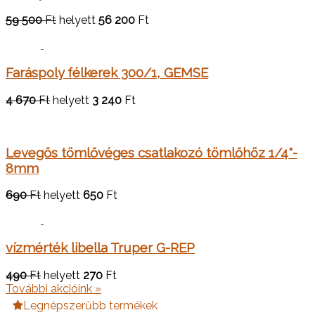
59 500
Ft
helyett
56 200
Ft
Faráspoly félkerek 300/1, GEMSE
4 670
Ft
helyett
3 240
Ft
Levegős tömlővéges csatlakozó tömlőhöz 1/4"-
8mm
690
Ft
helyett
650
Ft
vízmérték libella Truper G-REP
490
Ft
helyett
270
Ft
További akcióink »
Legnépszerűbb termékek