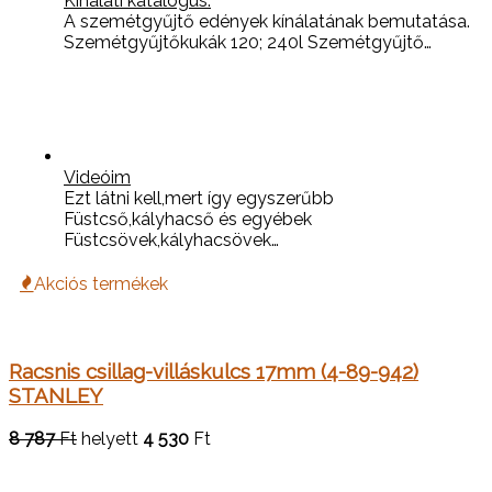
Kínálati katalógus.
A szemétgyűjtő edények kínálatának bemutatása.
Szemétgyűjtőkukák 120; 240l Szemétgyűjtő…
Videóim
Ezt látni kell,mert így egyszerűbb
Füstcső,kályhacső és egyébek
Füstcsövek,kályhacsövek…
Akciós termékek
Racsnis csillag-villáskulcs 17mm (4-89-942)
STANLEY
8 787
Ft
helyett
4 530
Ft