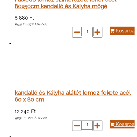
80x50cm kandalló és Kályha mögé
8 880
Ft
(6 992
Ft
+ 27% ÁFA) / db
Kosárba
kandalló és Kályha alátét lemez fekete acél
60 x 80 cm
12 240
Ft
(9 638
Ft
+ 27% ÁFA) / db
Kosárba