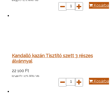
(6 835
Ft
+ 27% ÁFA) / db
Kosárba
Kandalló kazán Tisztító szett 3 részes
álvánnyal
22 100
Ft
(17 402
Ft
+ 27% ÁFA) / db
Kosárba