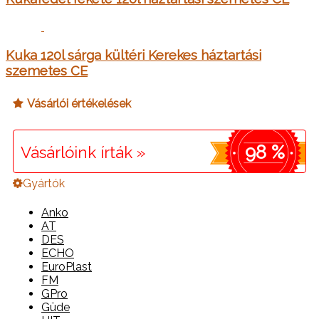
Kuka 120l sárga kültéri Kerekes háztartási
szemetes CE
Vásárlói értékelések
98 %
Vásárlóink írták »
Gyártók
Anko
AT
DES
ECHO
EuroPlast
FM
GPro
Güde