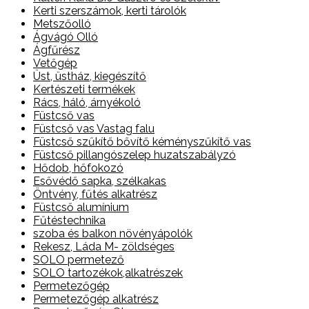
Kerti szerszámok, kerti tárolók
Metszőolló
Ágvágó Olló
Ágfűrész
Vetőgép
Üst, üstház, kiegészítő
Kertészeti termékek
Rács, háló, árnyékoló
Füstcső vas
Füstcső vas Vastag falu
Füstcső szűkítő bővítő kéményszűkítő vas
Füstcső pillangószelep huzatszabályzó
Hődob, hőfokozó
Esővédő sapka, szélkakas
Öntvény, fűtés alkatrész
Füstcső alumínium
Fűtéstechnika
szoba és balkon növényápolók
Rekesz, Láda M- zöldséges
SOLO permetező
SOLO tartozékok,alkatrészek
Permetezőgép
Permetezőgép alkatrész