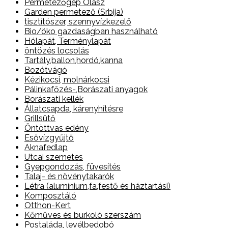
Permetezőgép Olasz
Garden permetező (Srbija)
tisztítószer, szennyvízkezelő
Bio/öko gazdaságban használható
Hólapát, Terménylapát
öntözés locsolás
Tartály,ballon,hordó,kanna
Bozótvágó
Kézikocsi, molnárkocsi
Pálinkafőzés-,Borászati anyagok
Borászati kellék
Állatcsapda, kárenyhítésre
Grillsütő
Öntöttvas edény
Esővízgyűjtő
Aknafedlap
Utcai szemetes
Gyepgondozás, füvesítés
Talaj- és növénytakarók
Létra (alumínium,fa,festő és háztartási)
Komposztáló
Otthon-Kert
Kőműves és burkoló szerszám
Postaláda, levélbedobó