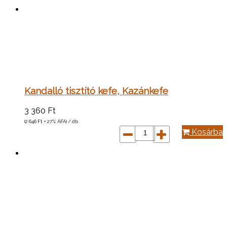
Kandalló tisztító kefe, Kazánkefe
3 360
Ft
(2 646
Ft
+ 27% ÁFA) / db
Kosárba