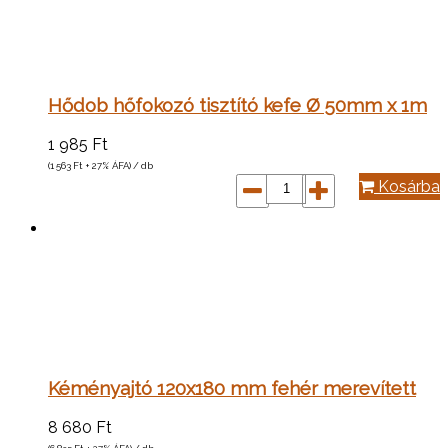
Hődob hőfokozó tisztító kefe Ø 50mm x 1m
1 985
Ft
(1 563
Ft
+ 27% ÁFA) / db
Kosárba
Kéményajtó 120x180 mm fehér merevített
8 680
Ft