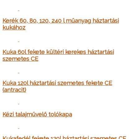
Kerék 60, 80, 120, 240 l műanyag háztartási
kukához
Kuka 60l fekete kültéri kerekes háztartási
szemetes CE
Kuka 120l háztartási szemetes fekete CE
(antracit)
Kézi talajművelő tolókapa
Kukafedél fekete 120l háztartási szemetes CE