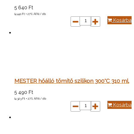
5 640
Ft
(4 441
Ft
+ 27% ÁFA) / db
Kosárba
MESTER hőálló tömítő szilikon 300°C 310 ml.
5 490
Ft
(4 323
Ft
+ 27% ÁFA) / db
Kosárba