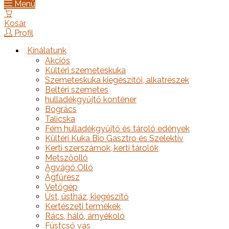
Menü
Kosár
Profil
Kínálatunk
Akciós
Kültéri szemeteskuka
Szemeteskuka kiegészítői, alkatrészek
Beltéri szemetes
hulladékgyűjtő konténer
Bogrács
Talicska
Fém hulladékgyűjtő és tároló edények
Kültéri Kuka Bio Gasztro és Szelektív
Kerti szerszámok, kerti tárolók
Metszőolló
Ágvágó Olló
Ágfűrész
Vetőgép
Üst, üstház, kiegészítő
Kertészeti termékek
Rács, háló, árnyékoló
Füstcső vas