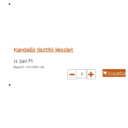
Kandalló tisztító készlet
11 340
Ft
(8 929
Ft
+ 27% ÁFA) / db
Kosárba