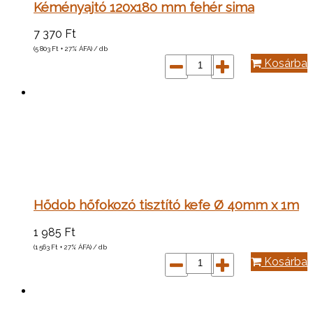
Kéményajtó 120x180 mm fehér sima
7 370
Ft
(5 803
Ft
+ 27% ÁFA) / db
Kosárba
Hődob hőfokozó tisztító kefe Ø 40mm x 1m
1 985
Ft
(1 563
Ft
+ 27% ÁFA) / db
Kosárba