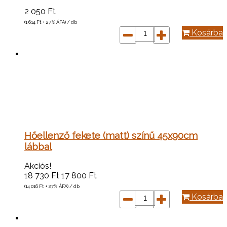
2 050
Ft
(1 614
Ft
+ 27% ÁFA) / db
Kosárba
Hőellenző fekete (matt) színű 45x90cm
lábbal
Akciós!
18 730
Ft
17 800
Ft
(14 016
Ft
+ 27% ÁFA) / db
Kosárba