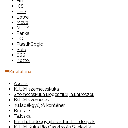
HIT
ICS
LEO
Löwe
Meva
MUTA
Panka
PG
PlastikGogić
Solo
SSS
Zottel
Kínálatunk
Akciós
Kültéri szemeteskuka
Szemeteskuka kiegészítői, alkatrészek
Beltéri szemetes
hulladékgyűjtő konténer
Bogrács
Talicska
Fém hulladékgyűjtő és tároló edények
Kültéri Kuka Bio Gasztro és Szelektív