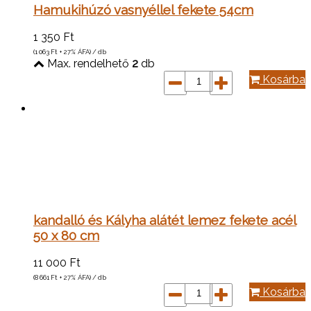
Hamukihúzó vasnyéllel fekete 54cm
1 350
Ft
(1 063
Ft
+ 27% ÁFA) / db
Max. rendelhető
2
db
Kosárba
kandalló és Kályha alátét lemez fekete acél
50 x 80 cm
11 000
Ft
(8 661
Ft
+ 27% ÁFA) / db
Kosárba