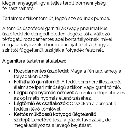
idegen anyaggal, így a teljes tárolt bormennyiség
felhasználható.
Tartalma: szilikontömlőt, légző szelep, inox pumpa.
A tömlős úszófedél garnitúrák (vagy pneumatikus
úszófedelek) elengedhetetlen kiegészítői a változó
térfogatú rozsdamentes acél bortartályoknak, mivel
megakadályozzák a bor oxidációját azáltal, hogy a
szinttől függetlenül lezárják a folyadék felszínét.
A garnitúra tartalma általában:
Rozsdamentes úszófedél:
Maga a fémlap, amely a
folyadékon úszik.
Felfújható gumitömlő:
A fedél peremére illeszkedő,
élelmiszeripari minőségű szilikon vagy gumi tömlő.
Légpumpa nyomásmérővel:
A tömlő felfújásához és
az optimális nyomás ellenőrzéséhez.
Légtömlő és csatlakozók:
Összeköti a pumpát a
fedélen lévő tömlővel.
Kettős működésű kotyogó (légtelenítő
szelep):
Lehetővé teszi a gázok távozását, de
megakadályozza a levegő bejutását.