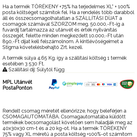
Ha a termék TÖRÉKENY +75% ha terjedelmes XL* + 100%
posta költséget számítok fel. Ha a rendelés több darabból
áll és összecsomagolhatatlan a SZÁLLÍTÁSI DÍJAT a
csomagok számával SZORZOM meg. 50.000,-Ft-ig a
fuvardíj tartalmazza az utánvét és érték nyilvánítás
összegét, felette minden megkezdett 10.000,-Ft után
890,-Ft díjat kell felszámolnom. A kintlévőségeimet a
Stigma követelésbehajtó Zrt. kezeli.
A termék súlya 4.65
Kg
, így a szállítási költség 1 termék
esetében 3 530
Ft
.
Szállítási díj: Súlytól függ
MPL Utánvét
PostaPonton
Rendelt csomag méretét ellenőrizze, hogy beleférjen a
CSOMAGAUTOMATÁBA. Csomagautomatába küldött
termékek becsomagolást követően sem haladják meg az
40x30x30 cm-t és a 20 kg-ot. Ha a termék TÖRÉKENY
75% vagy XL méretű a posta költség +100%-ot számítom