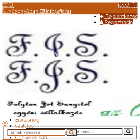
Kosár
3629356043
info@fjs.hu
Bejelentkezés
Regisztráció
3629356043
info@fjs.hu
Hírek
Elérhetőség
Általános szerződési feltételek
Elállási jog
szállítás
Adatkezelési tájékoztató
Cookie és süti