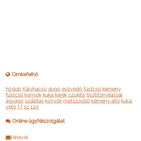
Címkefelhő
hődob
Kályhacső
dugó
esővédő
füstcső
kémény
füstcső könyök
kuka kerék
szűkítő
tisztítónyílással
ágvágó
szállítás
könyök
metszőolló
kémény ajtó
kuka
vető
t f
sz
120
Online ügyfélszolgálat
Hírlevél