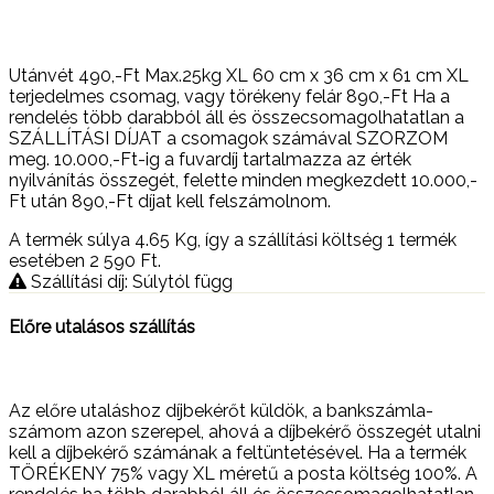
Utánvét 490,-Ft Max.25kg XL 60 cm x 36 cm x 61 cm XL
terjedelmes csomag, vagy törékeny felár 890,-Ft Ha a
rendelés több darabból áll és összecsomagolhatatlan a
SZÁLLÍTÁSI DÍJAT a csomagok számával SZORZOM
meg. 10.000,-Ft-ig a fuvardíj tartalmazza az érték
nyilvánítás összegét, felette minden megkezdett 10.000,-
Ft után 890,-Ft díjat kell felszámolnom.
A termék súlya 4.65
Kg
, így a szállítási költség 1 termék
esetében 2 590
Ft
.
Szállítási díj: Súlytól függ
Előre utalásos szállítás
Az előre utaláshoz díjbekérőt küldök, a bankszámla-
számom azon szerepel, ahová a díjbekérő összegét utalni
kell a díjbekérő számának a feltüntetésével. Ha a termék
TÖRÉKENY 75% vagy XL méretű a posta költség 100%. A