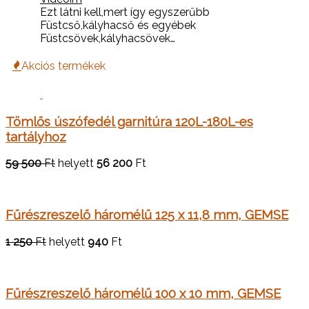
Ezt látni kell,mert így egyszerűbb
Füstcső,kályhacső és egyébek
Füstcsövek,kályhacsövek…
Akciós termékek
Tömlős úszófedél garnitúra 120L-180L-es
tartályhoz
59 500
Ft
helyett
56 200
Ft
Fűrészreszelő háromélű 125 x 11,8 mm, GEMSE
1 250
Ft
helyett
940
Ft
Fűrészreszelő háromélű 100 x 10 mm, GEMSE