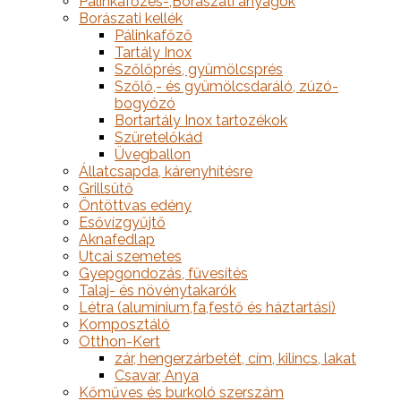
Pálinkafőzés-,Borászati anyagok
Borászati kellék
Pálinkafőző
Tartály Inox
Szőlőprés, gyümölcsprés
Szőlő,- és gyümölcsdaráló, zúzó-
bogyózó
Bortartály Inox tartozékok
Szüretelőkád
Üvegballon
Állatcsapda, kárenyhítésre
Grillsütő
Öntöttvas edény
Esővízgyűjtő
Aknafedlap
Utcai szemetes
Gyepgondozás, füvesítés
Talaj- és növénytakarók
Létra (alumínium,fa,festő és háztartási)
Komposztáló
Otthon-Kert
zár, hengerzárbetét, cím, kilincs, lakat
Csavar, Anya
Kőműves és burkoló szerszám