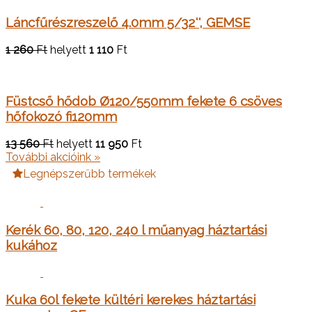
Láncfűrészreszelő 4.0mm 5/32'', GEMSE
1 260
Ft
helyett
1 110
Ft
Füstcső hődob Ø120/550mm fekete 6 csöves
hőfokozó fi120mm
13 560
Ft
helyett
11 950
Ft
További akcióink »
Legnépszerűbb termékek
Kerék 60, 80, 120, 240 l műanyag háztartási
kukához
Kuka 60l fekete kültéri kerekes háztartási