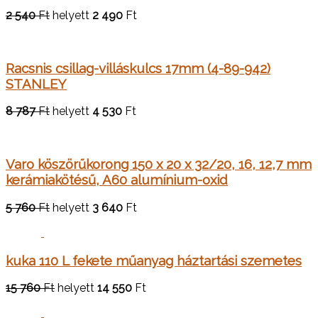
2 540
Ft
helyett
2 490
Ft
Racsnis csillag-villáskulcs 17mm (4-89-942)
STANLEY
8 787
Ft
helyett
4 530
Ft
Varo köszörűkorong 150 x 20 x 32/20, 16, 12,7 mm
kerámiakötésű, A60 alumínium-oxid
5 760
Ft
helyett
3 640
Ft
kuka 110 L fekete műanyag háztartási szemetes
15 760
Ft
helyett
14 550
Ft