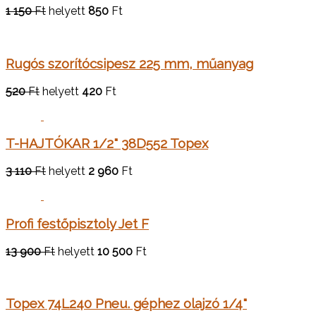
1 150
Ft
helyett
850
Ft
Rugós szorítócsipesz 225 mm, műanyag
520
Ft
helyett
420
Ft
T-HAJTÓKAR 1/2" 38D552 Topex
3 110
Ft
helyett
2 960
Ft
Profi festőpisztoly Jet F
13 900
Ft
helyett
10 500
Ft
Topex 74L240 Pneu. géphez olajzó 1/4"