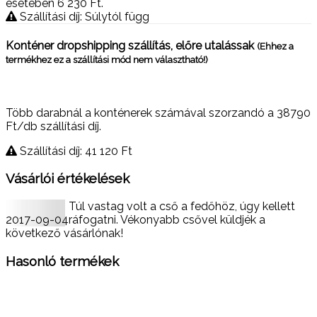
esetében 6 230
Ft
.
Szállítási díj: Súlytól függ
Konténer dropshipping szállítás, előre utalássak
(Ehhez a
termékhez ez a szállítási mód nem választható!)
Több darabnál a konténerek számával szorzandó a 38790
Ft/db szállítási díj.
Szállítási díj: 41 120
Ft
Vásárlói értékelések
Túl vastag volt a cső a fedőhöz, úgy kellett
2017-09-04
ráfogatni. Vékonyabb csővel küldjék a
következő vásárlónak!
Hasonló termékek