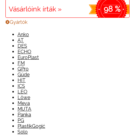
98 %
Vásárlóink írták »
Gyártók
Anko
AT
DES
ECHO
EuroPlast
FM
GPro
Güde
HIT
ICS
LEO
Löwe
Meva
MUTA
Panka
PG
PlastikGogić
Solo