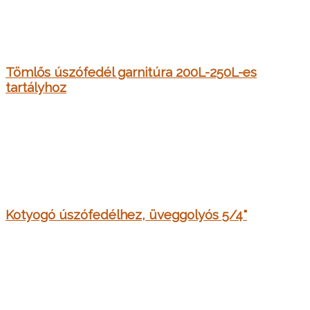
Tömlős úszófedél garnitúra 200L-250L-es
tartályhoz
Kotyogó úszófedélhez, üveggolyós 5/4"