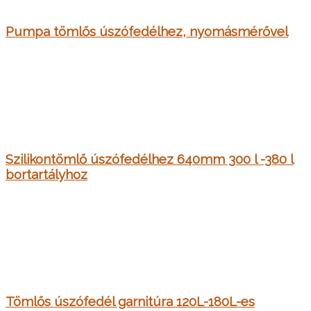
Pumpa tömlős úszófedélhez, nyomásmérővel
Szilikontömlő úszófedélhez 640mm 300 l -380 l
bortartályhoz
Tömlős úszófedél garnitúra 120L-180L-es