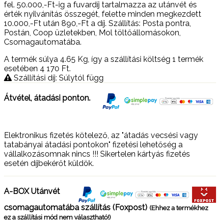
fel. 50.000,-Ft-ig a fuvardíj tartalmazza az utánvét és
érték nyilvánítás összegét, felette minden megkezdett
10.000,-Ft után 890,-Ft a díj. Szállítás: Posta pontra,
Postán, Coop üzletekben, Mol töltőállomásokon,
Csomagautomatába.
A termék súlya 4.65
Kg
, így a szállítási költség 1 termék
esetében 4 170
Ft
.
Szállítási díj: Súlytól függ
Átvétel, átadási ponton.
Elektronikus fizetés kötelező, az "átadás vecsési vagy
tatabányai átadási pontokon" fizetési lehetőség a
vállalkozásomnak nincs !!! Sikertelen kártyás fizetés
esetén díjbekérőt küldök.
A-BOX Utánvét
csomagautomatába szállítás (Foxpost)
(Ehhez a termékhez
ez a szállítási mód nem választható!)