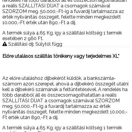
rendelés ha több darabból áll és összecsomagolhatatlan
a reális SZÁLLÍTÁSI DÍJAT a csomagok számával
SZORZOM meg. 50.000,-Ft-ig a fuvardíj tartalmazza az
érték nyilvánítás összegét, felette minden megkezdett
10.000,-Ft érték után 890,-Ft a díj.
A termék súlya 4.65
Kg
, így a szállítási költség 1 termék
esetében 2 960
Ft
.
Szállítási díj: Súlytól függ
Előre utalásos szállítás törékeny vagy terjedelmes XL*
Az előre utaláshoz díjbekérőt küldök, a bankszámla-
számom azon szerepel, ahová a díjbekérő összegét utalni
kell a díjbekérő számának a feltüntetésével. A rendelés ha
több darabból áll és összecsomagolhatatlan a reális
SZÁLLÍTÁSI DÍJAT a csomagok számával SZORZOM
meg. 50.000,-Ft-ig a fuvardíj tartalmazza az érték
nyilvánítás összegét, felette minden megkezdett 10.000,-
Ft érték után 890,-Ft a díj.
A termék súlya 4.65
Kg
, így a szállítási költség 1 termék