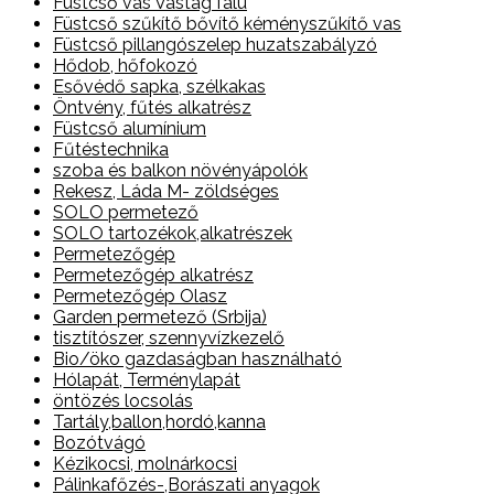
Füstcső vas Vastag falu
Füstcső szűkítő bővítő kéményszűkítő vas
Füstcső pillangószelep huzatszabályzó
Hődob, hőfokozó
Esővédő sapka, szélkakas
Öntvény, fűtés alkatrész
Füstcső alumínium
Fűtéstechnika
szoba és balkon növényápolók
Rekesz, Láda M- zöldséges
SOLO permetező
SOLO tartozékok,alkatrészek
Permetezőgép
Permetezőgép alkatrész
Permetezőgép Olasz
Garden permetező (Srbija)
tisztítószer, szennyvízkezelő
Bio/öko gazdaságban használható
Hólapát, Terménylapát
öntözés locsolás
Tartály,ballon,hordó,kanna
Bozótvágó
Kézikocsi, molnárkocsi
Pálinkafőzés-,Borászati anyagok