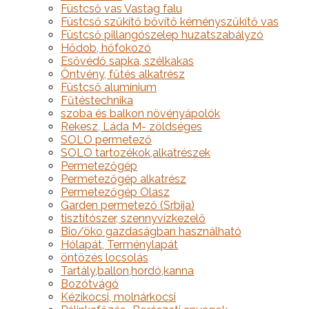
Füstcső vas Vastag falu
Füstcső szűkítő bővítő kéményszűkítő vas
Füstcső pillangószelep huzatszabályzó
Hődob, hőfokozó
Esővédő sapka, szélkakas
Öntvény, fűtés alkatrész
Füstcső alumínium
Fűtéstechnika
szoba és balkon növényápolók
Rekesz, Láda M- zöldséges
SOLO permetező
SOLO tartozékok,alkatrészek
Permetezőgép
Permetezőgép alkatrész
Permetezőgép Olasz
Garden permetező (Srbija)
tisztítószer, szennyvízkezelő
Bio/öko gazdaságban használható
Hólapát, Terménylapát
öntözés locsolás
Tartály,ballon,hordó,kanna
Bozótvágó
Kézikocsi, molnárkocsi