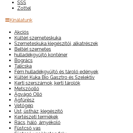
SSS
Zottel
Kínálatunk
Akciós
Kültéri szemeteskuka
Szemeteskuka kiegészítői, alkatrészek
Beltéri szemetes
hulladékgyűjtő konténer
Bogrács
Talicska
Fém hulladékgyűjtő és tároló edények
Kültéri Kuka Bio Gasztro és Szelektív
Kerti szerszámok, kerti tárolók
Metszőolló
Ágvágó Olló
Ágfűrész
Vetőgép
Üst, üstház, kiegészítő
Kertészeti termékek
Rács, háló, árnyékoló
Füstcső vas