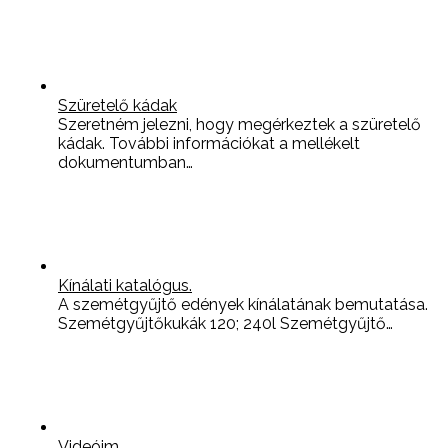
Szüretelő kádak
Szeretném jelezni, hogy megérkeztek a szüretelő
kádak. További információkat a mellékelt
dokumentumban…
Kínálati katalógus.
A szemétgyűjtő edények kínálatának bemutatása.
Szemétgyűjtőkukák 120; 240l Szemétgyűjtő…
Videóim