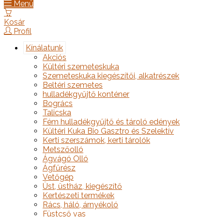
Menü
Kosár
Profil
Kínálatunk
Akciós
Kültéri szemeteskuka
Szemeteskuka kiegészítői, alkatrészek
Beltéri szemetes
hulladékgyűjtő konténer
Bogrács
Talicska
Fém hulladékgyűjtő és tároló edények
Kültéri Kuka Bio Gasztro és Szelektív
Kerti szerszámok, kerti tárolók
Metszőolló
Ágvágó Olló
Ágfűrész
Vetőgép
Üst, üstház, kiegészítő
Kertészeti termékek
Rács, háló, árnyékoló
Füstcső vas