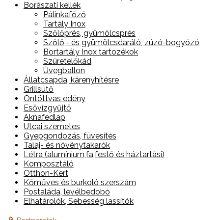
Borászati kellék
Pálinkafőző
Tartály Inox
Szőlőprés, gyümölcsprés
Szőlő,- és gyümölcsdaráló, zúzó-bogyózó
Bortartály Inox tartozékok
Szüretelőkád
Üvegballon
Állatcsapda, kárenyhítésre
Grillsütő
Öntöttvas edény
Esővízgyűjtő
Aknafedlap
Utcai szemetes
Gyepgondozás, füvesítés
Talaj- és növénytakarók
Létra (alumínium,fa,festő és háztartási)
Komposztáló
Otthon-Kert
Kőműves és burkoló szerszám
Postaláda, levélbedobó
Elhatárolók, Sebesség lassítók