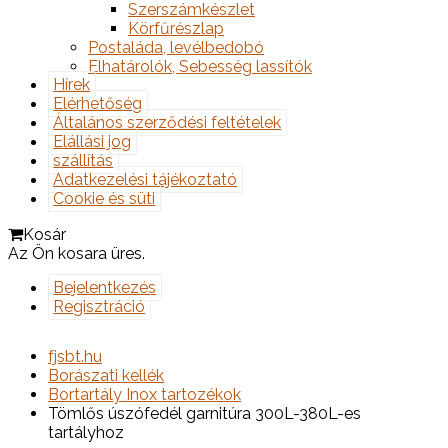
Szerszámkészlet
Körfűrészlap
Postaláda, levélbedobó
Elhatárolók, Sebesség lassítók
Hírek
Elérhetőség
Általános szerződési feltételek
Elállási jog
szállítás
Adatkezelési tájékoztató
Cookie és süti
Kosár
Az Ön kosara üres.
Bejelentkezés
Regisztráció
fjsbt.hu
Borászati kellék
Bortartály Inox tartozékok
Tömlős úszófedél garnitúra 300L-380L-es
tartályhoz