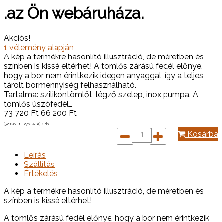
.az Ön webáruháza.
Akciós!
1
vélemény alapján
A kép a termékre hasonlító illusztráció, de méretben és
színben is kissé eltérhet! A tömlős zárású fedél előnye,
hogy a bor nem érintkezik idegen anyaggal, így a teljes
tárolt bormennyiség felhasználható.
Tartalma: szilikontömlőt, légző szelep, inox pumpa. A
tömlős úszófedél…
73 720
Ft
66 200
Ft
(52 126
Ft
+ 27% ÁFA) / db
Kosárba
Leírás
Szállítás
Értékelés
A kép a termékre hasonlító illusztráció, de méretben és
színben is kissé eltérhet!
A tömlős zárású fedél előnye, hogy a bor nem érintkezik