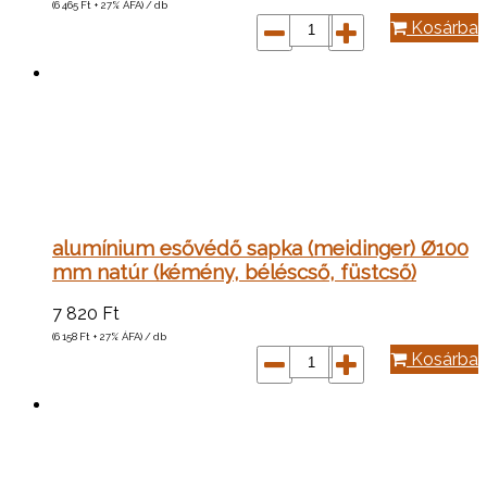
(6 465
Ft
+ 27% ÁFA) / db
Kosárba
alumínium esővédő sapka (meidinger) Ø100
mm natúr (kémény, béléscső, füstcső)
7 820
Ft
(6 158
Ft
+ 27% ÁFA) / db
Kosárba