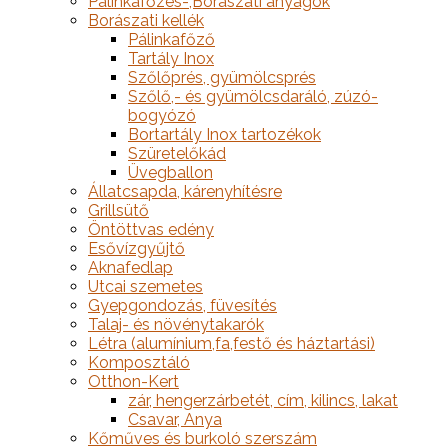
Pálinkafőzés-,Borászati anyagok
Borászati kellék
Pálinkafőző
Tartály Inox
Szőlőprés, gyümölcsprés
Szőlő,- és gyümölcsdaráló, zúzó-
bogyózó
Bortartály Inox tartozékok
Szüretelőkád
Üvegballon
Állatcsapda, kárenyhítésre
Grillsütő
Öntöttvas edény
Esővízgyűjtő
Aknafedlap
Utcai szemetes
Gyepgondozás, füvesítés
Talaj- és növénytakarók
Létra (alumínium,fa,festő és háztartási)
Komposztáló
Otthon-Kert
zár, hengerzárbetét, cím, kilincs, lakat
Csavar, Anya
Kőműves és burkoló szerszám