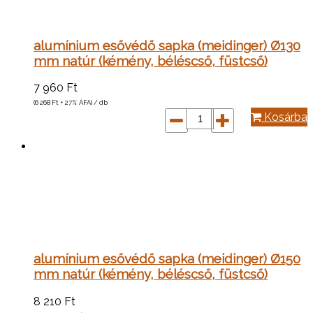
alumínium esővédő sapka (meidinger) Ø130
mm natúr (kémény, béléscső, füstcső)
7 960
Ft
(6 268
Ft
+ 27% ÁFA) / db
Kosárba
alumínium esővédő sapka (meidinger) Ø150
mm natúr (kémény, béléscső, füstcső)
8 210
Ft