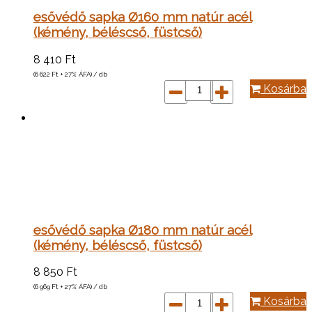
esővédő sapka Ø160 mm natúr acél
(kémény, béléscső, füstcső)
8 410
Ft
(6 622
Ft
+ 27% ÁFA) / db
Kosárba
esővédő sapka Ø180 mm natúr acél
(kémény, béléscső, füstcső)
8 850
Ft
(6 969
Ft
+ 27% ÁFA) / db
Kosárba