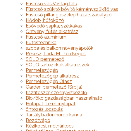
Füstcső vas Vastag falu
Füstcső szűkítő bővítő kéményszűkítő vas
Füstcső pillangószelep huzatszabályzó
Hődob, hőfokozó
Esővédő sapka, szélkakas
Öntvény, fűtés alkatrész
Füstcső alumínium
Fűtéstechnika
szoba és balkon növényápolók
Rekesz, Láda M- zöldséges
SOLO permetező
SOLO tartozékok,alkatrészek
Permetezőgép
Permetezőgép alkatrész
Permetezőgép Olasz
Garden permetező (Srbija)
tisztítószer, szennyvízkezelő
Bio/öko gazdaságban használható
Hólapát, Terménylapát
öntözés locsolás
Tartály,ballon,hordó,kanna
Bozótvágó
Kézikocsi, molnárkocsi