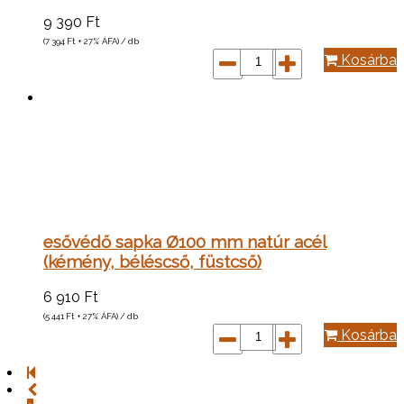
9 390
Ft
(7 394
Ft
+ 27% ÁFA) / db
Kosárba
esővédő sapka Ø100 mm natúr acél
(kémény, béléscső, füstcső)
6 910
Ft
(5 441
Ft
+ 27% ÁFA) / db
Kosárba