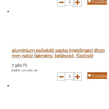
Kosárba
alumínium esővédő sapka (meidinger) Ø120
mm natúr (kémény, béléscső, füstcső)
7 960
Ft
(6 268
Ft
+ 27% ÁFA) / db
Kosárba