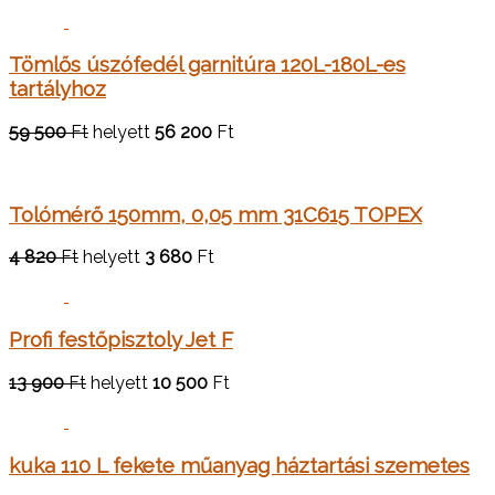
Tömlős úszófedél garnitúra 120L-180L-es
tartályhoz
59 500
Ft
helyett
56 200
Ft
Tolómérő 150mm, 0,05 mm 31C615 TOPEX
4 820
Ft
helyett
3 680
Ft
Profi festőpisztoly Jet F
13 900
Ft
helyett
10 500
Ft
kuka 110 L fekete műanyag háztartási szemetes