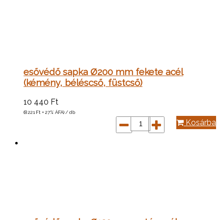
esővédő sapka Ø200 mm fekete acél
(kémény, béléscső, füstcső)
10 440
Ft
(8 221
Ft
+ 27% ÁFA) / db
Kosárba