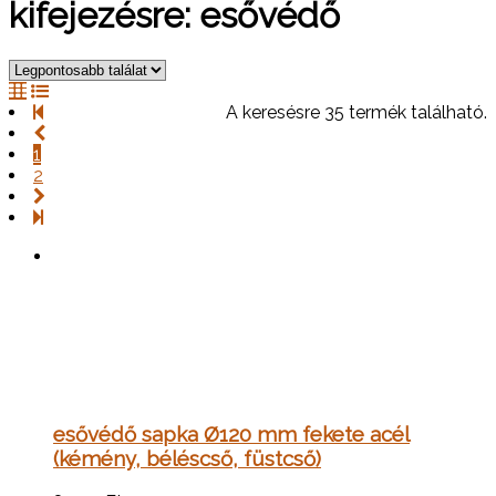
kifejezésre: esővédő
A keresésre 35 termék található.
1
2
esővédő sapka Ø120 mm fekete acél
(kémény, béléscső, füstcső)