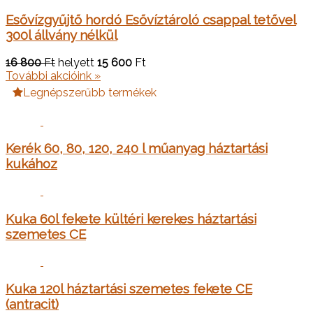
Esővízgyűjtő hordó Esővíztároló csappal tetővel
300l állvány nélkül
16 800
Ft
helyett
15 600
Ft
További akcióink »
Legnépszerűbb termékek
Kerék 60, 80, 120, 240 l műanyag háztartási
kukához
Kuka 60l fekete kültéri kerekes háztartási
szemetes CE
Kuka 120l háztartási szemetes fekete CE
(antracit)