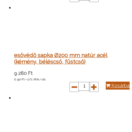
esővédő sapka Ø200 mm natúr acél
(kémény, béléscső, füstcső)
9 280
Ft
(7 307
Ft
+ 27% ÁFA) / db
Kosárba