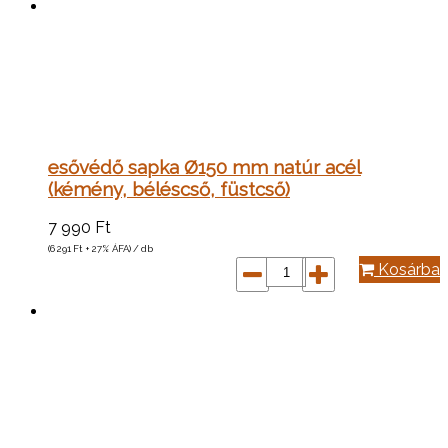
esővédő sapka Ø150 mm natúr acél
(kémény, béléscső, füstcső)
7 990
Ft
(6 291
Ft
+ 27% ÁFA) / db
Kosárba