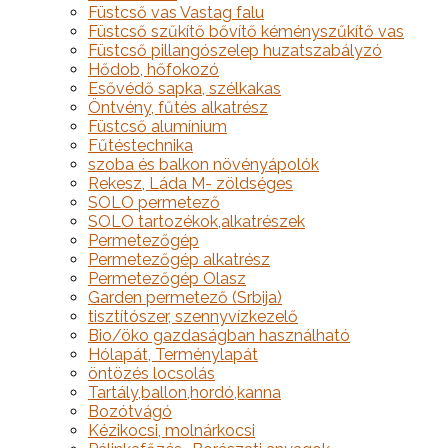
Füstcső vas Vastag falu
Füstcső szűkítő bővítő kéményszűkítő vas
Füstcső pillangószelep huzatszabályzó
Hődob, hőfokozó
Esővédő sapka, szélkakas
Öntvény, fűtés alkatrész
Füstcső alumínium
Fűtéstechnika
szoba és balkon növényápolók
Rekesz, Láda M- zöldséges
SOLO permetező
SOLO tartozékok,alkatrészek
Permetezőgép
Permetezőgép alkatrész
Permetezőgép Olasz
Garden permetező (Srbija)
tisztítószer, szennyvízkezelő
Bio/öko gazdaságban használható
Hólapát, Terménylapát
öntözés locsolás
Tartály,ballon,hordó,kanna
Bozótvágó
Kézikocsi, molnárkocsi