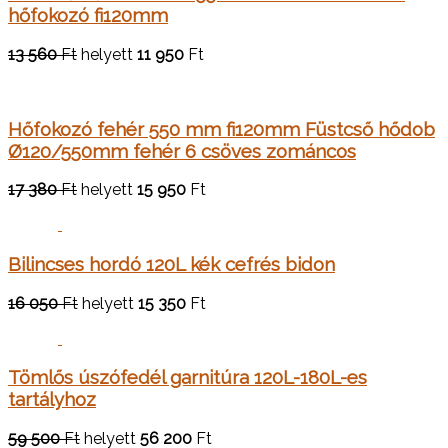
hőfokozó fi120mm
13 560
Ft
helyett
11 950
Ft
Hőfokozó fehér 550 mm fi120mm Füstcső hődob
Ø120/550mm fehér 6 csöves zománcos
17 380
Ft
helyett
15 950
Ft
Bilincses hordó 120L kék cefrés bidon
16 050
Ft
helyett
15 350
Ft
Tömlős úszófedél garnitúra 120L-180L-es
tartályhoz
59 500
Ft
helyett
56 200
Ft