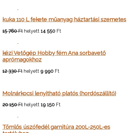
kuka 110 L fekete műanyag háztartási szemetes
15 760
Ft
helyett
14 550
Ft
kézi Vetőgép Hobby fém Ana sorbavető
aprómagokhoz
12 330
Ft
helyett
9 990
Ft
Molnárkocsi lenyitható platós (hordószállító)
20 150
Ft
helyett
19 150
Ft
Tömlős úszófedél garnitúra 200L-250L-es