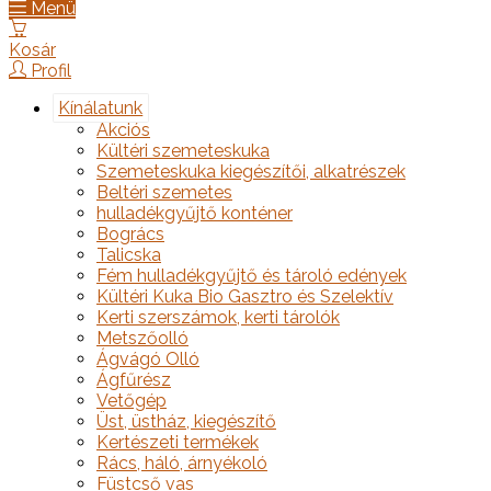
Menü
Kosár
Profil
Kínálatunk
Akciós
Kültéri szemeteskuka
Szemeteskuka kiegészítői, alkatrészek
Beltéri szemetes
hulladékgyűjtő konténer
Bogrács
Talicska
Fém hulladékgyűjtő és tároló edények
Kültéri Kuka Bio Gasztro és Szelektív
Kerti szerszámok, kerti tárolók
Metszőolló
Ágvágó Olló
Ágfűrész
Vetőgép
Üst, üstház, kiegészítő
Kertészeti termékek
Rács, háló, árnyékoló
Füstcső vas