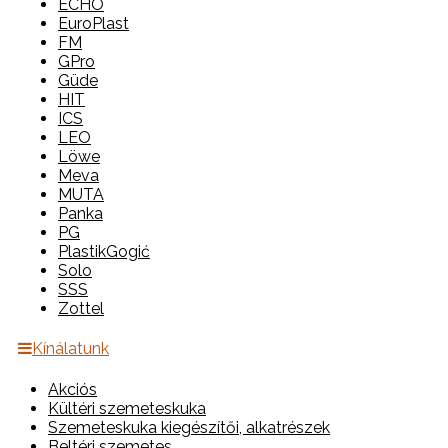
ECHO
EuroPlast
FM
GPro
Güde
HIT
ICS
LEO
Löwe
Meva
MUTA
Panka
PG
PlastikGogić
Solo
SSS
Zottel
Kínálatunk
Akciós
Kültéri szemeteskuka
Szemeteskuka kiegészítői, alkatrészek
Beltéri szemetes