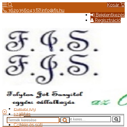
Kosár
3629356043
info@fjs.hu
Bejelentkezés
Regisztráció
3629356043
info@fjs.hu
Hírek
Elérhetőség
Általános szerződési feltételek
Elállási jog
szállítás
Adatkezelési tájékoztató
Cookie és süti