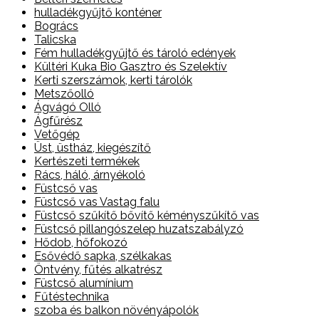
hulladékgyűjtő konténer
Bogrács
Talicska
Fém hulladékgyűjtő és tároló edények
Kültéri Kuka Bio Gasztro és Szelektív
Kerti szerszámok, kerti tárolók
Metszőolló
Ágvágó Olló
Ágfűrész
Vetőgép
Üst, üstház, kiegészítő
Kertészeti termékek
Rács, háló, árnyékoló
Füstcső vas
Füstcső vas Vastag falu
Füstcső szűkítő bővítő kéményszűkítő vas
Füstcső pillangószelep huzatszabályzó
Hődob, hőfokozó
Esővédő sapka, szélkakas
Öntvény, fűtés alkatrész
Füstcső alumínium
Fűtéstechnika
szoba és balkon növényápolók