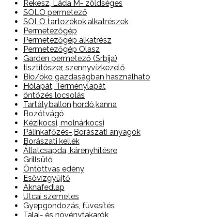
Rekesz, Láda M- zöldséges
SOLO permetező
SOLO tartozékok,alkatrészek
Permetezőgép
Permetezőgép alkatrész
Permetezőgép Olasz
Garden permetező (Srbija)
tisztítószer, szennyvízkezelő
Bio/öko gazdaságban használható
Hólapát, Terménylapát
öntözés locsolás
Tartály,ballon,hordó,kanna
Bozótvágó
Kézikocsi, molnárkocsi
Pálinkafőzés-,Borászati anyagok
Borászati kellék
Állatcsapda, kárenyhítésre
Grillsütő
Öntöttvas edény
Esővízgyűjtő
Aknafedlap
Utcai szemetes
Gyepgondozás, füvesítés
Talaj- és növénytakarók