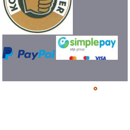
Üzemeltető
Online elállás
Teljes katalógus
Vásárlói értékelések
Szállítói Megfelelőségi Nyilatkozatok
Ajándék szállítás előre utalással
Jegyzőkönyv fogyasztói kifogásról