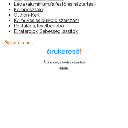
Létra (alumínium,fa,festő és háztartási)
Komposztáló
Otthon-Kert
Kőműves és burkoló szerszám
Postaláda, levélbedobó
Elhatárolók, Sebesség lassítók
Partnereink
Árukereső, a hiteles vásárlási
kalauz