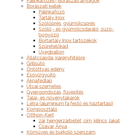
Pálinkafőzés-,Borászati anyagok
Borászati kellék
Pálinkafőző
Tartály Inox
Szőlőprés, gyümölcsprés
Szőlő,- és gyümölcsdaráló, zúzó-
bogyózó
Bortartály Inox tartozékok
Szüretelőkád
Üvegballon
Állatcsapda, kárenyhítésre
Grillsütő
Öntöttvas edény
Esővízgyűjtő
Aknafedlap
Utcai szemetes
Gyepgondozás, füvesítés
Talaj- és növénytakarók
Létra (alumínium,fa,festő és háztartási)
Komposztáló
Otthon-Kert
zár, hengerzárbetét, cím, kilincs, lakat
Csavar, Anya
Kőműves és burkoló szerszám