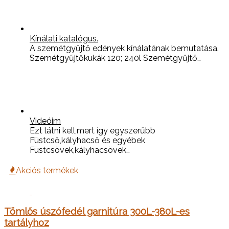
Kínálati katalógus.
A szemétgyűjtő edények kínálatának bemutatása.
Szemétgyűjtőkukák 120; 240l Szemétgyűjtő…
Videóim
Ezt látni kell,mert így egyszerűbb
Füstcső,kályhacső és egyébek
Füstcsövek,kályhacsövek…
Akciós termékek
Tömlős úszófedél garnitúra 300L-380L-es
tartályhoz