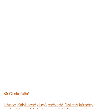
Címkefelhő
hődob
Kályhacső
dugó
esővédő
füstcső
kémény