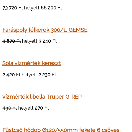
73 720
Ft
helyett
66 200
Ft
Faráspoly félkerek 300/1, GEMSE
4 670
Ft
helyett
3 240
Ft
Sola vízmérték kereszt
2 420
Ft
helyett
2 230
Ft
vízmérték libella Truper G-REP
490
Ft
helyett
270
Ft
Füstcső hődob Ø120/550mm fekete 6 csöves