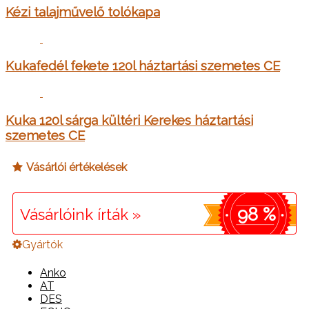
Kézi talajművelő tolókapa
Kukafedél fekete 120l háztartási szemetes CE
Kuka 120l sárga kültéri Kerekes háztartási
szemetes CE
Vásárlói értékelések
98 %
Vásárlóink írták »
Gyártók
Anko
AT
DES