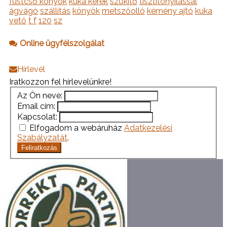
füstcső könyök
kuka kerék
szűkítő
tisztítónyílással
ágvágó
szállítás
könyök
metszőolló
kémény ajtó
kuka
vető
t f
120
sz
Online ügyfélszolgálat
Hírlevél
Iratkozzon fel hírlevelünkre!
Az Ön neve:
Email cím:
Kapcsolat:
Elfogadom a webáruház
Adatkezelési
Szabályzatát
.
Feliratkozás