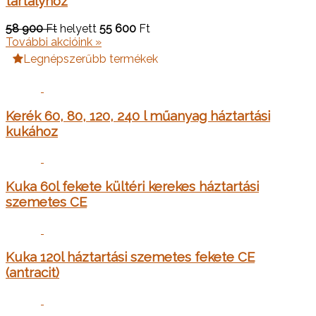
tartályhoz
58 900
Ft
helyett
55 600
Ft
További akcióink »
Legnépszerűbb termékek
Kerék 60, 80, 120, 240 l műanyag háztartási
kukához
Kuka 60l fekete kültéri kerekes háztartási
szemetes CE
Kuka 120l háztartási szemetes fekete CE
(antracit)