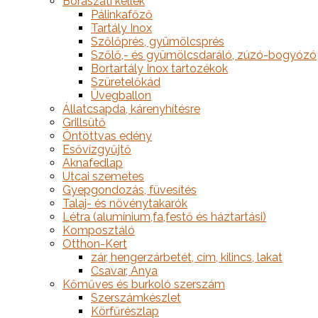
Borászati kellék
Pálinkafőző
Tartály Inox
Szőlőprés, gyümölcsprés
Szőlő,- és gyümölcsdaráló, zúzó-bogyózó
Bortartály Inox tartozékok
Szüretelőkád
Üvegballon
Állatcsapda, kárenyhítésre
Grillsütő
Öntöttvas edény
Esővízgyűjtő
Aknafedlap
Utcai szemetes
Gyepgondozás, füvesítés
Talaj- és növénytakarók
Létra (alumínium,fa,festő és háztartási)
Komposztáló
Otthon-Kert
zár, hengerzárbetét, cím, kilincs, lakat
Csavar, Anya
Kőműves és burkoló szerszám
Szerszámkészlet
Körfűrészlap