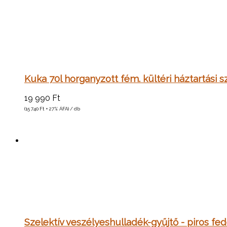
Kuka 70l horganyzott fém. kültéri háztartási
19 990
Ft
(15 740
Ft
+ 27% ÁFA) / db
Szelektív veszélyeshulladék-gyűjtő - piros fe