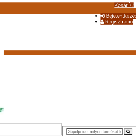
Kosár
Bejelentkezé
Regisztráció