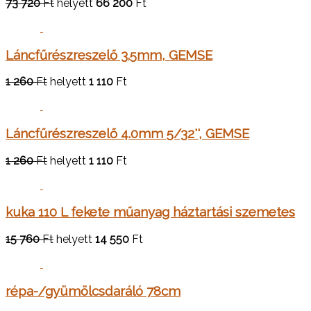
73 720
Ft
helyett
66 200
Ft
Láncfűrészreszelő 3.5mm, GEMSE
1 260
Ft
helyett
1 110
Ft
Láncfűrészreszelő 4.0mm 5/32'', GEMSE
1 260
Ft
helyett
1 110
Ft
kuka 110 L fekete műanyag háztartási szemetes
15 760
Ft
helyett
14 550
Ft
répa-/gyümölcsdaráló 78cm