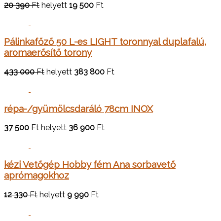
20 390
Ft
helyett
19 500
Ft
Pálinkafőző 50 L-es LIGHT toronnyal duplafalú,
aromaerősítő torony
433 000
Ft
helyett
383 800
Ft
répa-/gyümölcsdaráló 78cm INOX
37 500
Ft
helyett
36 900
Ft
kézi Vetőgép Hobby fém Ana sorbavető
aprómagokhoz
12 330
Ft
helyett
9 990
Ft