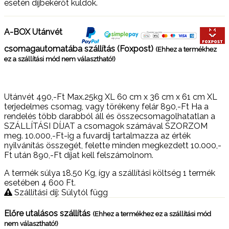
esetén díjbekérőt küldök.
A-BOX Utánvét
csomagautomatába szállítás (Foxpost)
(Ehhez a termékhez
ez a szállítási mód nem választható!)
Utánvét 490,-Ft Max.25kg XL 60 cm x 36 cm x 61 cm XL
terjedelmes csomag, vagy törékeny felár 890,-Ft Ha a
rendelés több darabból áll és összecsomagolhatatlan a
SZÁLLÍTÁSI DÍJAT a csomagok számával SZORZOM
meg. 10.000,-Ft-ig a fuvardíj tartalmazza az érték
nyilvánítás összegét, felette minden megkezdett 10.000,-
Ft után 890,-Ft díjat kell felszámolnom.
A termék súlya 18.50
Kg
, így a szállítási költség 1 termék
esetében 4 600
Ft
.
Szállítási díj: Súlytól függ
Előre utalásos szállítás
(Ehhez a termékhez ez a szállítási mód
nem választható!)