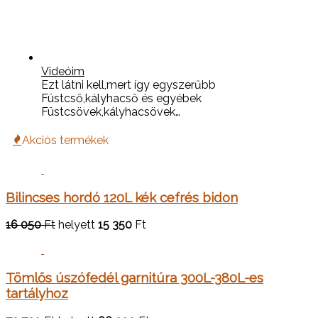
Videóim
Ezt látni kell,mert így egyszerűbb
Füstcső,kályhacső és egyébek
Füstcsövek,kályhacsövek…
Akciós termékek
Bilincses hordó 120L kék cefrés bidon
16 050
Ft
helyett
15 350
Ft
Tömlős úszófedél garnitúra 300L-380L-es
tartályhoz