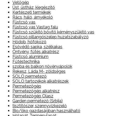
Vetőgép
Üst, üstház, kiegészítő
Kertészeti termékek
Rács, háló, árnyékoló
Füstcső vas
Füstcső vas Vastag falu
Füstcső szűkítő bővítő kéményszűkítő vas
Füstcső pillangószelep huzatszabályzó
Hődob, hőfokozó
Esővédő sapka, szélkakas
Öntvény, fűtés alkatrész
Füstcső alumínium
Fűtéstechnika
szoba és balkon növényápolók
Rekesz, Láda M- zöldséges
SOLO permetező
SOLO tartozékok,alkatrészek
Permetezőgép
Permetezőgép alkatrész
Permetezőgép Olasz
Garden permetező (Srbija)
tisztítószer, szennyvízkezelő
Bio/öko gazdaságban használható
Hólapát, Terménylapát