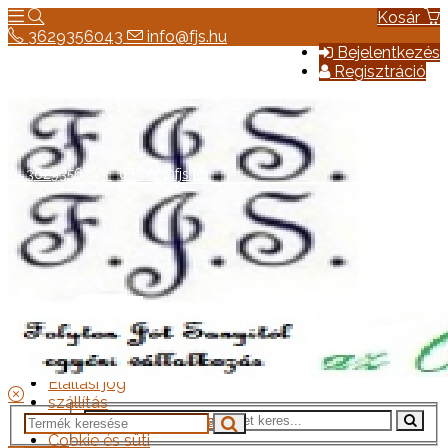
Kosár
3629356043
info@fjs.hu
Bejelentkezés
Regisztráció
3629356043
info@fjs.hu
Hírek
Elérhetőség
Általános szerződési feltételek
Elállási jog
szállítás
Adatkezelési tájékoztató
Cookie és süti