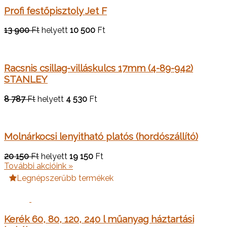
Profi festőpisztoly Jet F
13 900
Ft
helyett
10 500
Ft
Racsnis csillag-villáskulcs 17mm (4-89-942)
STANLEY
8 787
Ft
helyett
4 530
Ft
Molnárkocsi lenyitható platós (hordószállító)
20 150
Ft
helyett
19 150
Ft
További akcióink »
Legnépszerűbb termékek
Kerék 60, 80, 120, 240 l műanyag háztartási