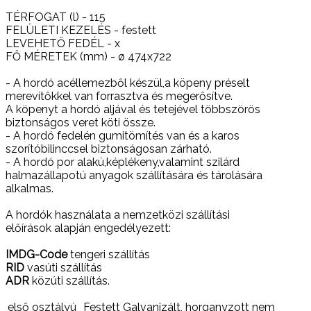
TÉRFOGAT (l) - 115
FELÜLETI KEZELÉS - festett
LEVEHETŐ FEDÉL - x
FŐ MÉRETEK (mm) - ø 474x722
- A hordó acéllemezből készül,a köpeny préselt
merevítőkkel van forrasztva és megerősítve.
A köpenyt a hordó aljával és tetejével többszörös
biztonságos veret köti össze.
- A hordó fedelén gumitömítés van és a karos
szorítóbilinccsel biztonságosan zárható.
- A hordó por alakú,képlékeny,valamint szilárd
halmazállapotú anyagok szállítására és tárolására
alkalmas.
A hordók használata a nemzetközi szállítási
előírások alapján engedélyezett:
IMDG-Code
tengeri szállítás
RID
vasúti szállítás
ADR
közúti szállítás.
első osztályú
Festett Galvanizált, horganyzott nem