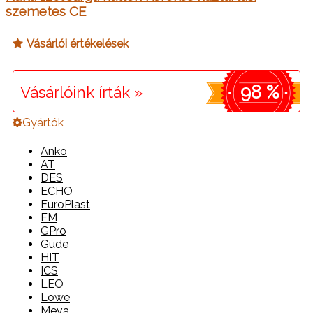
szemetes CE
Vásárlói értékelések
98 %
Vásárlóink írták »
Gyártók
Anko
AT
DES
ECHO
EuroPlast
FM
GPro
Güde
HIT
ICS
LEO
Löwe
Meva