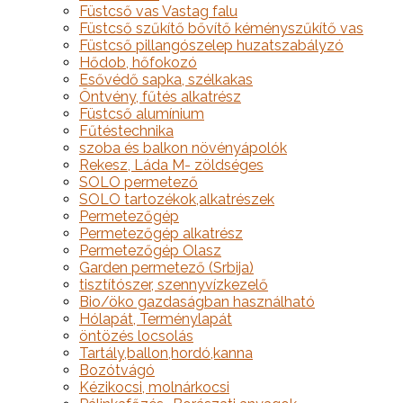
Füstcső vas Vastag falu
Füstcső szűkítő bővítő kéményszűkítő vas
Füstcső pillangószelep huzatszabályzó
Hődob, hőfokozó
Esővédő sapka, szélkakas
Öntvény, fűtés alkatrész
Füstcső alumínium
Fűtéstechnika
szoba és balkon növényápolók
Rekesz, Láda M- zöldséges
SOLO permetező
SOLO tartozékok,alkatrészek
Permetezőgép
Permetezőgép alkatrész
Permetezőgép Olasz
Garden permetező (Srbija)
tisztítószer, szennyvízkezelő
Bio/öko gazdaságban használható
Hólapát, Terménylapát
öntözés locsolás
Tartály,ballon,hordó,kanna
Bozótvágó
Kézikocsi, molnárkocsi