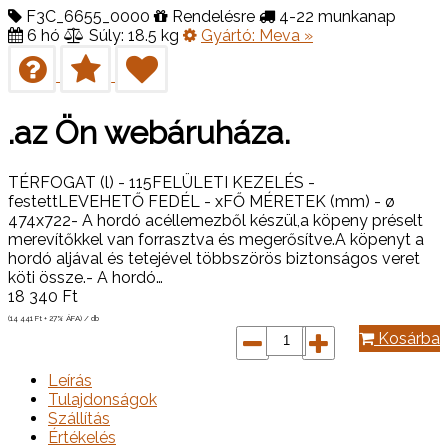
F3C_6655_0000
Rendelésre
4-22 munkanap
6 hó
Súly: 18.5 kg
Gyártó:
Meva
»
.az Ön webáruháza.
TÉRFOGAT (l) - 115FELÜLETI KEZELÉS -
festettLEVEHETŐ FEDÉL - xFŐ MÉRETEK (mm) - ø
474x722- A hordó acéllemezből készül,a köpeny préselt
merevítőkkel van forrasztva és megerősítve.A köpenyt a
hordó aljával és tetejével többszörös biztonságos veret
köti össze.- A hordó…
18 340
Ft
(14 441
Ft
+ 27% ÁFA) / db
Kosárba
Leírás
Tulajdonságok
Szállítás
Értékelés