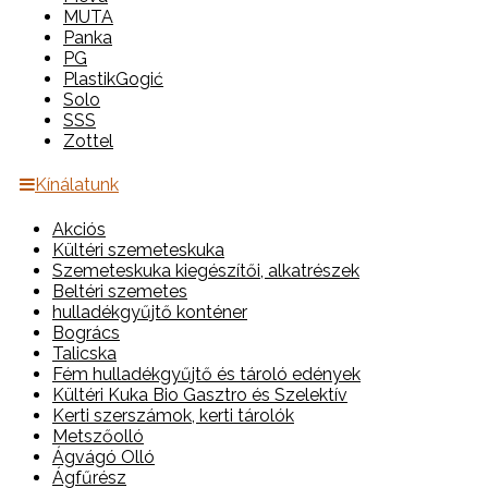
MUTA
Panka
PG
PlastikGogić
Solo
SSS
Zottel
Kínálatunk
Akciós
Kültéri szemeteskuka
Szemeteskuka kiegészítői, alkatrészek
Beltéri szemetes
hulladékgyűjtő konténer
Bogrács
Talicska
Fém hulladékgyűjtő és tároló edények
Kültéri Kuka Bio Gasztro és Szelektív
Kerti szerszámok, kerti tárolók
Metszőolló
Ágvágó Olló
Ágfűrész