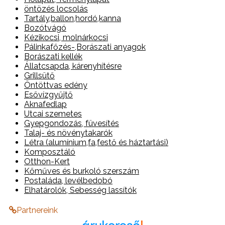
öntözés locsolás
Tartály,ballon,hordó,kanna
Bozótvágó
Kézikocsi, molnárkocsi
Pálinkafőzés-,Borászati anyagok
Borászati kellék
Állatcsapda, kárenyhítésre
Grillsütő
Öntöttvas edény
Esővízgyűjtő
Aknafedlap
Utcai szemetes
Gyepgondozás, füvesítés
Talaj- és növénytakarók
Létra (alumínium,fa,festő és háztartási)
Komposztáló
Otthon-Kert
Kőműves és burkoló szerszám
Postaláda, levélbedobó
Elhatárolók, Sebesség lassítók
Partnereink