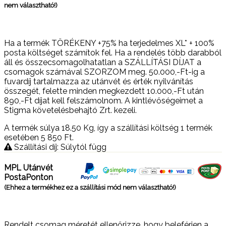
nem választható!)
Ha a termék TÖRÉKENY +75% ha terjedelmes XL* + 100%
posta költséget számítok fel. Ha a rendelés több darabból
áll és összecsomagolhatatlan a SZÁLLÍTÁSI DÍJAT a
csomagok számával SZORZOM meg. 50.000,-Ft-ig a
fuvardíj tartalmazza az utánvét és érték nyilvánítás
összegét, felette minden megkezdett 10.000,-Ft után
890,-Ft díjat kell felszámolnom. A kintlévőségeimet a
Stigma követelésbehajtó Zrt. kezeli.
A termék súlya 18.50
Kg
, így a szállítási költség 1 termék
esetében 5 850
Ft
.
Szállítási díj: Súlytól függ
MPL Utánvét
PostaPonton
(Ehhez a termékhez ez a szállítási mód nem választható!)
Rendelt csomag méretét ellenőrizze, hogy beleférjen a