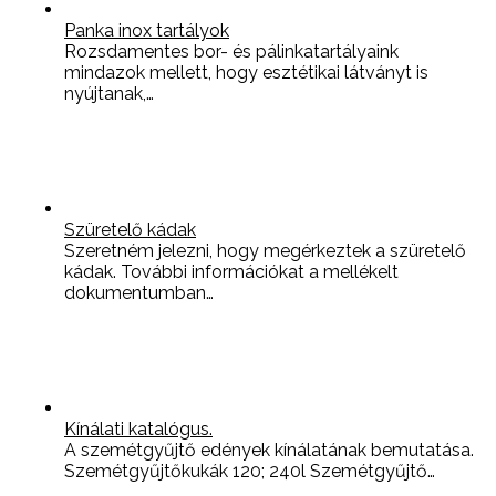
Panka inox tartályok
Rozsdamentes bor- és pálinkatartályaink
mindazok mellett, hogy esztétikai látványt is
nyújtanak,…
Szüretelő kádak
Szeretném jelezni, hogy megérkeztek a szüretelő
kádak. További információkat a mellékelt
dokumentumban…
Kínálati katalógus.
A szemétgyűjtő edények kínálatának bemutatása.
Szemétgyűjtőkukák 120; 240l Szemétgyűjtő…