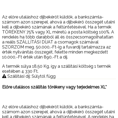
Az előre utaláshoz díjbekérőt küldök, a bankszámla-
számom azon szerepel, ahová a díjbekérő összegét utalni
kell a díjbekérő számának a feltüntetésével. Ha a termék
TÖRÉKENY 75% vagy XL méretű a posta költség 100%. A
rendelés ha több darabból áll és összecsomagolhatatlan
a reális SZÁLLÍTÁSI DÍJAT a csomagok számával
SZORZOM meg. 50.000,-Ft-ig a fuvardíj tartalmazza az
érték nyilvánítás összegét, felette minden megkezdett
10.000,-Ft érték után 890,-Ft a díj.
A termék súlya 18.50
Kg
, így a szállítási költség 1 termék
esetében 4 330
Ft
.
Szállítási díj: Súlytól függ
Előre utalásos szállítás törékeny vagy terjedelmes XL*
Az előre utaláshoz díjbekérőt küldök, a bankszámla-
számom azon szerepel, ahová a díjbekérő összegét utalni
kell a díjbekérő számának a feltüntetésével. A rendelés ha