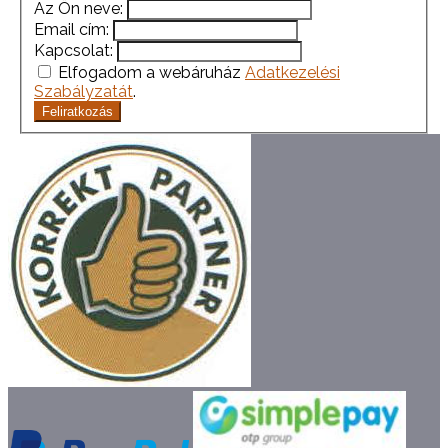
Az Ön neve:
Email cím:
Kapcsolat:
Elfogadom a webáruház
Adatkezelési
Szabályzatát
.
Feliratkozás