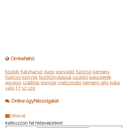
Címkefelhő
hődob
Kályhacső
dugó
esővédő
füstcső
kémény
füstcső könyök
tisztítónyílással
szűkítő
kuka kerék
ágvágó
szállítás
könyök
metszőolló
kémény ajtó
kuka
vető
t f
sz
120
Online ügyfélszolgálat
Hírlevél
Iratkozzon fel hírlevelünkre!