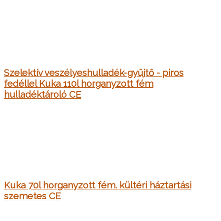
Szelektív veszélyeshulladék-gyűjtő - piros
fedéllel Kuka 110l horganyzott fém
hulladéktároló CE
Kuka 70l horganyzott fém. kültéri háztartási
szemetes CE