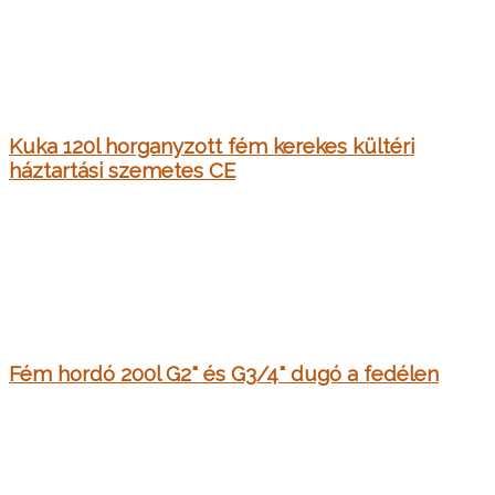
Kuka 120l horganyzott fém kerekes kültéri
háztartási szemetes CE
Fém hordó 200l G2" és G3/4" dugó a fedélen