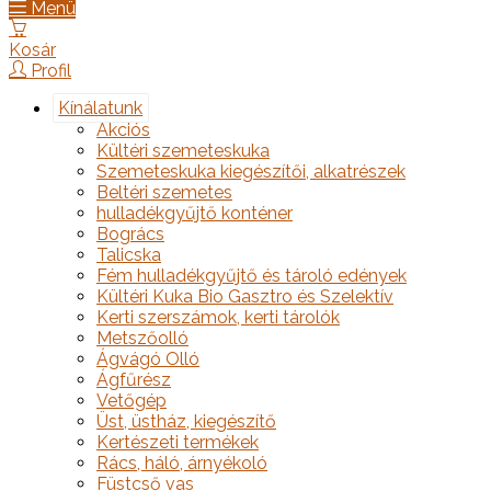
Menü
Kosár
Profil
Kínálatunk
Akciós
Kültéri szemeteskuka
Szemeteskuka kiegészítői, alkatrészek
Beltéri szemetes
hulladékgyűjtő konténer
Bogrács
Talicska
Fém hulladékgyűjtő és tároló edények
Kültéri Kuka Bio Gasztro és Szelektív
Kerti szerszámok, kerti tárolók
Metszőolló
Ágvágó Olló
Ágfűrész
Vetőgép
Üst, üstház, kiegészítő
Kertészeti termékek
Rács, háló, árnyékoló
Füstcső vas