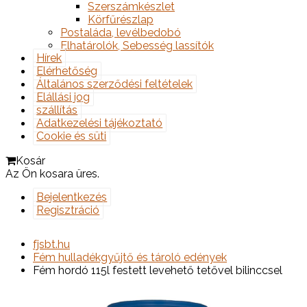
Szerszámkészlet
Körfűrészlap
Postaláda, levélbedobó
Elhatárolók, Sebesség lassítók
Hírek
Elérhetőség
Általános szerződési feltételek
Elállási jog
szállítás
Adatkezelési tájékoztató
Cookie és süti
Kosár
Az Ön kosara üres.
Bejelentkezés
Regisztráció
fjsbt.hu
Fém hulladékgyűjtő és tároló edények
Fém hordó 115l festett levehető tetővel bilinccsel