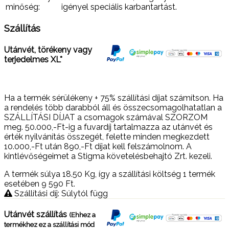
minőség:
igényel speciális karbantartást.
Szállítás
Utánvét, törékeny vagy
terjedelmes XL*
Ha a termék sérülékeny + 75% szállítási díjat számítson. Ha
a rendelés több darabból áll és összecsomagolhatatlan a
SZÁLLÍTÁSI DÍJAT a csomagok számával SZORZOM
meg. 50.000,-Ft-ig a fuvardíj tartalmazza az utánvét és
érték nyilvánítás összegét, felette minden megkezdett
10.000,-Ft után 890,-Ft díjat kell felszámolnom. A
kintlévőségeimet a Stigma követelésbehajtó Zrt. kezeli.
A termék súlya 18.50
Kg
, így a szállítási költség 1 termék
esetében 9 590
Ft
.
Szállítási díj: Súlytól függ
Utánvét szállítás
(Ehhez a
termékhez ez a szállítási mód