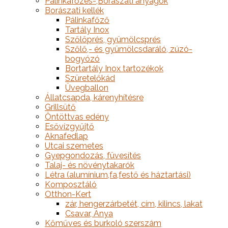
Pálinkafőzés-,Borászati anyagok
Borászati kellék
Pálinkafőző
Tartály Inox
Szőlőprés, gyümölcsprés
Szőlő,- és gyümölcsdaráló, zúzó-
bogyózó
Bortartály Inox tartozékok
Szüretelőkád
Üvegballon
Állatcsapda, kárenyhítésre
Grillsütő
Öntöttvas edény
Esővízgyűjtő
Aknafedlap
Utcai szemetes
Gyepgondozás, füvesítés
Talaj- és növénytakarók
Létra (alumínium,fa,festő és háztartási)
Komposztáló
Otthon-Kert
zár, hengerzárbetét, cím, kilincs, lakat
Csavar, Anya
Kőműves és burkoló szerszám