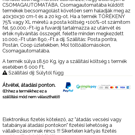
CSOMAGAUTOMATÁBA. Csomagautomatába küldött
termékek becsomagolást követően sem haladják meg az
40x30x30 cm-t és a 20 kg-ot. Ha a termék TÖRÉKENY
75% vagy XL méretű a posta költség +100%-ot számítom
fel. 50.000,-Ft-ig a fuvardíj tartalmazza az utánvét és
érték nyilvánítás összegét, felette minden megkezdett
10.000,-Ft után 890,-Ft a díj. Szállítás: Posta pontra,
Postán, Coop üzletekben, Mol töltőállomásokon,
Csomagautomatába.
A termék súlya 18.50
Kg
, így a szállítási költség 1 termék
esetében 6 000
Ft
.
Szállítási díj: Súlytól függ
Átvétel, átadási ponton.
(Ehhez a termékhez ez a
szállítási mód nem választható!)
Elektronikus fizetés kötelező, az "átadás vecsési vagy
tatabányai átadási pontokon" fizetési lehetőség a
vállalkozásomnak nincs !!! Sikertelen kártyás fizetés