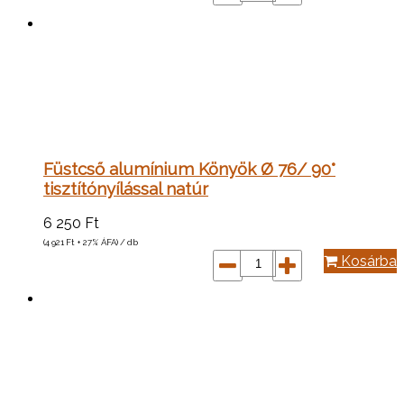
Füstcső alumínium Könyök Ø 76/ 90°
tisztítónyílással natúr
6 250
Ft
(4 921
Ft
+ 27% ÁFA) / db
Kosárba