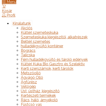
Menü
Kosár
Profil
Kínálatunk
Akciós
Kültéri szemeteskuka
Szemeteskuka kiegészítői, alkatrészek
Beltéri szemetes
hulladékgyűjtő konténer
Bogrács
Talicska
Fém hulladékgyűjtő és tároló edények
Kültéri Kuka Bio Gasztro és Szelektív
Kerti szerszámok, kerti tárolók
Metszőolló
Ágvágó Olló
Ágfűrész
Vetőgép
Üst, üstház, kiegészítő
Kertészeti termékek
Rács, háló, árnyékoló
Füstcső vas