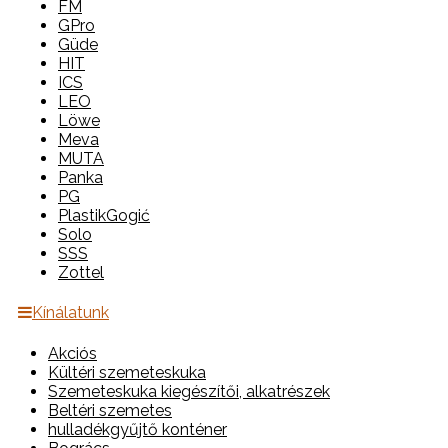
FM
GPro
Güde
HIT
ICS
LEO
Löwe
Meva
MUTA
Panka
PG
PlastikGogić
Solo
SSS
Zottel
Kínálatunk
Akciós
Kültéri szemeteskuka
Szemeteskuka kiegészítői, alkatrészek
Beltéri szemetes
hulladékgyűjtő konténer