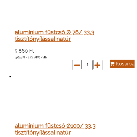
alumínium füstcső Ø 76/ 33,3
tisztítónyílással natúr
5 860
Ft
(4 614
Ft
+ 27% ÁFA) / db
Kosárba
alumínium füstcső Ø100/ 33,3
tisztítónyílással natúr