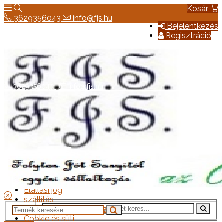
Kosár
3629356043
info@fjs.hu
Bejelentkezés
Regisztráció
3629356043
info@fjs.hu
Hírek
Elérhetőség
Általános szerződési feltételek
Elállási jog
szállítás
Adatkezelési tájékoztató
Cookie és süti