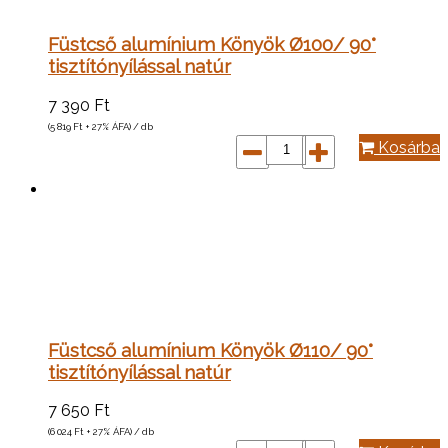
Füstcső alumínium Könyök Ø100/ 90°
tisztítónyílással natúr
7 390
Ft
(5 819
Ft
+ 27% ÁFA) / db
Kosárba
Füstcső alumínium Könyök Ø110/ 90°
tisztítónyílással natúr
7 650
Ft
(6 024
Ft
+ 27% ÁFA) / db