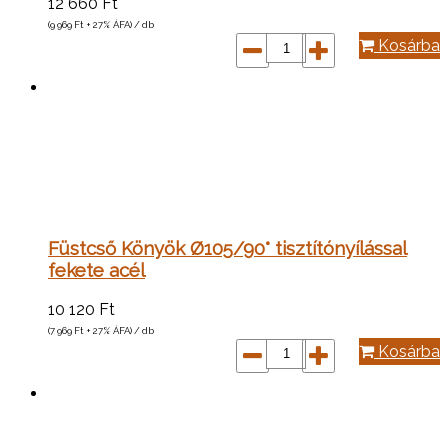
12 660
Ft
(9 969
Ft
+ 27% ÁFA) / db
Kosárba
Füstcső Könyök Ø105/90° tisztítónyílással
fekete acél
10 120
Ft
(7 969
Ft
+ 27% ÁFA) / db
Kosárba