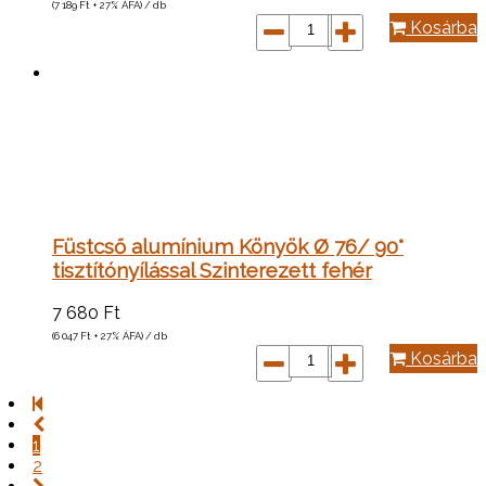
(7 189
Ft
+ 27% ÁFA) / db
Kosárba
Füstcső alumínium Könyök Ø 76/ 90°
tisztítónyílással Szinterezett fehér
7 680
Ft
(6 047
Ft
+ 27% ÁFA) / db
Kosárba
1
2