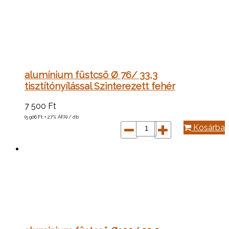
alumínium füstcsö Ø 76/ 33,3
tisztítónyílással Szinterezett fehér
7 500
Ft
(5 906
Ft
+ 27% ÁFA) / db
Kosárba