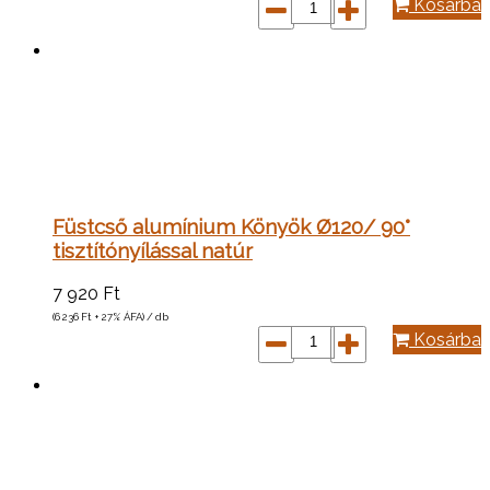
Kosárba
Füstcső alumínium Könyök Ø120/ 90°
tisztítónyílással natúr
7 920
Ft
(6 236
Ft
+ 27% ÁFA) / db
Kosárba