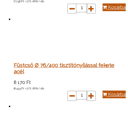
(7 236
Ft
+ 27% ÁFA) / db
Kosárba
Füstcső Ø 76/400 tisztítónyílással fekete
acél
8 170
Ft
(6 433
Ft
+ 27% ÁFA) / db
Kosárba