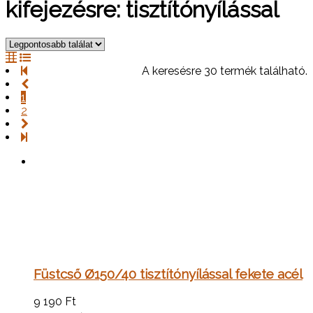
kifejezésre: tisztítónyílással
A keresésre 30 termék található.
1
2
Füstcső Ø150/40 tisztítónyílással fekete acél
9 190
Ft