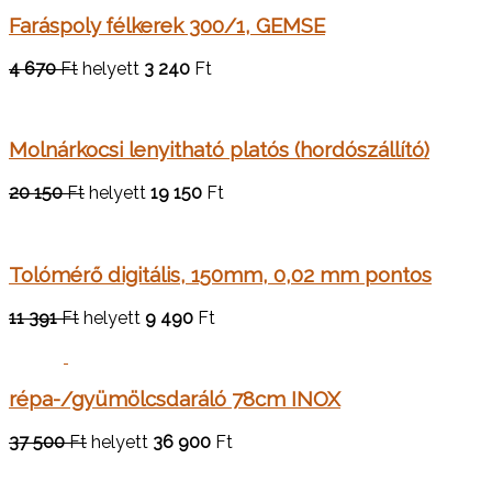
Faráspoly félkerek 300/1, GEMSE
4 670
Ft
helyett
3 240
Ft
Molnárkocsi lenyitható platós (hordószállító)
20 150
Ft
helyett
19 150
Ft
Tolómérő digitális, 150mm, 0,02 mm pontos
11 391
Ft
helyett
9 490
Ft
répa-/gyümölcsdaráló 78cm INOX
37 500
Ft
helyett
36 900
Ft