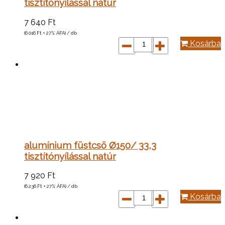
tisztítónyílással natúr
7 640
Ft
(6 016
Ft
+ 27% ÁFA) / db
Kosárba
alumínium füstcsö Ø150/ 33,3
tisztítónyílással natúr
7 920
Ft
(6 236
Ft
+ 27% ÁFA) / db
Kosárba