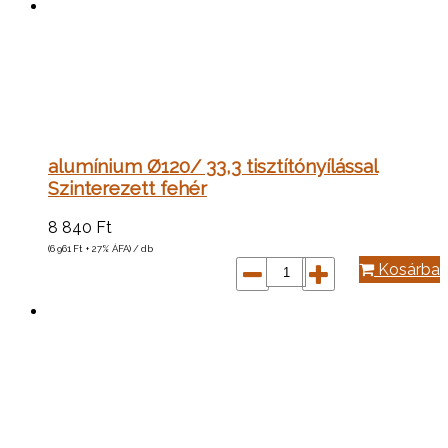
alumínium Ø120/ 33,3 tisztítónyílással
Szinterezett fehér
8 840
Ft
(6 961
Ft
+ 27% ÁFA) / db
Kosárba