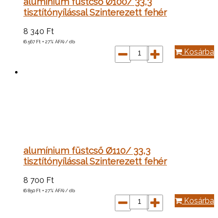
alumínium füstcső Ø100/ 33,3
tisztítónyílással Szinterezett fehér
8 340
Ft
(6 567
Ft
+ 27% ÁFA) / db
Kosárba
alumínium füstcső Ø110/ 33,3
tisztítónyílással Szinterezett fehér
8 700
Ft
(6 850
Ft
+ 27% ÁFA) / db
Kosárba