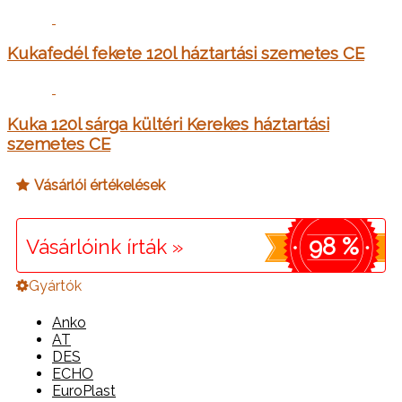
Kukafedél fekete 120l háztartási szemetes CE
Kuka 120l sárga kültéri Kerekes háztartási
szemetes CE
Vásárlói értékelések
98 %
Vásárlóink írták »
Gyártók
Anko
AT
DES
ECHO
EuroPlast