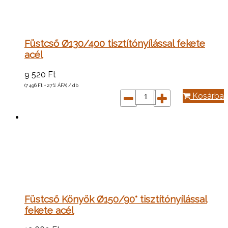
Füstcső Ø130/400 tisztítónyílással fekete
acél
9 520
Ft
(7 496
Ft
+ 27% ÁFA) / db
Kosárba
Füstcső Könyök Ø150/90° tisztítónyílással
fekete acél