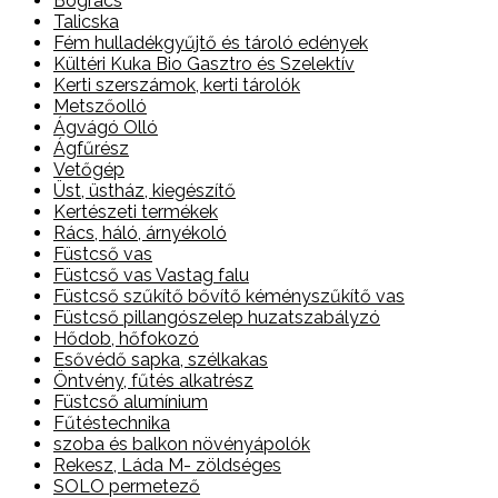
Bogrács
Talicska
Fém hulladékgyűjtő és tároló edények
Kültéri Kuka Bio Gasztro és Szelektív
Kerti szerszámok, kerti tárolók
Metszőolló
Ágvágó Olló
Ágfűrész
Vetőgép
Üst, üstház, kiegészítő
Kertészeti termékek
Rács, háló, árnyékoló
Füstcső vas
Füstcső vas Vastag falu
Füstcső szűkítő bővítő kéményszűkítő vas
Füstcső pillangószelep huzatszabályzó
Hődob, hőfokozó
Esővédő sapka, szélkakas
Öntvény, fűtés alkatrész
Füstcső alumínium
Fűtéstechnika
szoba és balkon növényápolók
Rekesz, Láda M- zöldséges
SOLO permetező