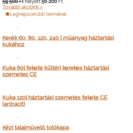
59 500
Ft
helyett
56 200
Ft
További akcióink »
Legnépszerűbb termékek
Kerék 60, 80, 120, 240 l műanyag háztartási
kukához
Kuka 60l fekete kültéri kerekes háztartási
szemetes CE
Kuka 120l háztartási szemetes fekete CE
(antracit)
Kézi talajművelő tolókapa