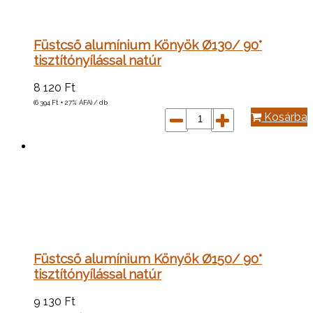
Füstcső alumínium Könyök Ø130/ 90°
tisztítónyílással natúr
8 120
Ft
(6 394
Ft
+ 27% ÁFA) / db
Kosárba
Füstcső alumínium Könyök Ø150/ 90°
tisztítónyílással natúr
9 130
Ft