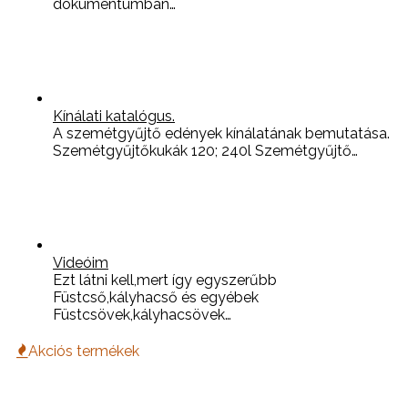
dokumentumban…
Kínálati katalógus.
A szemétgyűjtő edények kínálatának bemutatása.
Szemétgyűjtőkukák 120; 240l Szemétgyűjtő…
Videóim
Ezt látni kell,mert így egyszerűbb
Füstcső,kályhacső és egyébek
Füstcsövek,kályhacsövek…
Akciós termékek