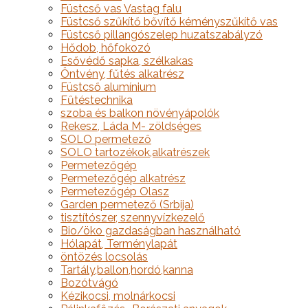
Füstcső vas Vastag falu
Füstcső szűkítő bővítő kéményszűkítő vas
Füstcső pillangószelep huzatszabályzó
Hődob, hőfokozó
Esővédő sapka, szélkakas
Öntvény, fűtés alkatrész
Füstcső alumínium
Fűtéstechnika
szoba és balkon növényápolók
Rekesz, Láda M- zöldséges
SOLO permetező
SOLO tartozékok,alkatrészek
Permetezőgép
Permetezőgép alkatrész
Permetezőgép Olasz
Garden permetező (Srbija)
tisztítószer, szennyvízkezelő
Bio/öko gazdaságban használható
Hólapát, Terménylapát
öntözés locsolás
Tartály,ballon,hordó,kanna
Bozótvágó
Kézikocsi, molnárkocsi