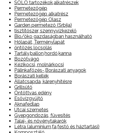
SOLO tartozékok,alkatrészek
Permetezőgép
Permetezőgép alkatrész
Permetezőgép Olasz
Garden permetező (Srbija)
tisztítószer, szennyvízkezelő
Bio/öko gazdaságban használható
Hólapát, Terménylapát
öntözés locsolás
Tartály,ballon,hordó,kanna
Bozótvágó
Kézikocsi, molnárkocsi
Pálinkafőzés-,Borászati anyagok
Borászati kellék
Állatcsapda, kárenyhítésre
Grillsütő
Öntöttvas edény
Esővízgyűjtő
Aknafedlap
Utcai szemetes
Gyepgondozás, füvesítés
Talaj- és növénytakarók
Létra (alumínium,fa,festő és háztartási)
Komposztáló