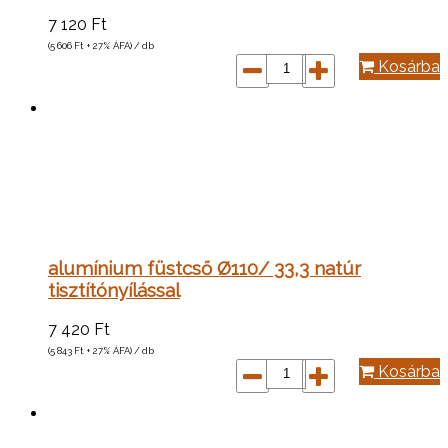
7 120
Ft
(5 606
Ft
+ 27% ÁFA) / db
Kosárba
alumínium füstcső Ø110/ 33,3 natúr
tisztítónyílással
7 420
Ft
(5 843
Ft
+ 27% ÁFA) / db
Kosárba