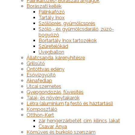
Pálinkafőzés-,Borászati anyagok
Borászati kellék
Pálinkafőző
Tartály Inox
Szőlőprés, gyümölcsprés
Szőlő,- és gyümölcsdaráló, zúzó-
bogyózó
Bortartály Inox tartozékok
Szüretelőkád
Üvegballon
Állatcsapda, kárenyhítésre
Grillsütő
Öntöttvas edény
Esővízgyűjtő
Aknafedlap
Utcai szemetes
Gyepgondozás, füvesítés
Talaj- és növénytakarók
Létra (alumínium,fa,festő és háztartási)
Komposztáló
Otthon-Kert
zár, hengerzárbetét, cím, kilincs, lakat
Csavar, Anya
Kőműves és burkoló szerszám