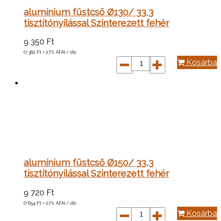
alumínium füstcsö Ø130/ 33,3
tisztítónyílással Szinterezett fehér
9 350
Ft
(7 362
Ft
+ 27% ÁFA) / db
Kosárba
alumínium füstcső Ø150/ 33,3
tisztítónyílással Szinterezett fehér
9 720
Ft
(7 654
Ft
+ 27% ÁFA) / db
Kosárba