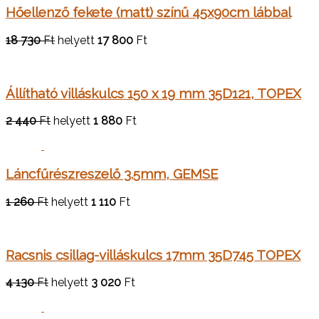
Hőellenző fekete (matt) színű 45x90cm lábbal
18 730
Ft
helyett
17 800
Ft
Állítható villáskulcs 150 x 19 mm 35D121, TOPEX
2 440
Ft
helyett
1 880
Ft
Láncfűrészreszelő 3.5mm, GEMSE
1 260
Ft
helyett
1 110
Ft
Racsnis csillag-villáskulcs 17mm 35D745 TOPEX
4 130
Ft
helyett
3 020
Ft