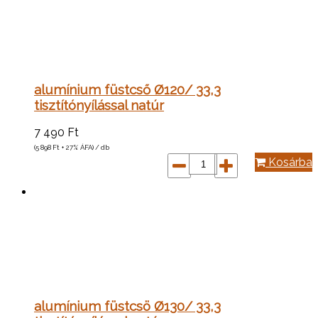
alumínium füstcső Ø120/ 33,3
tisztítónyílással natúr
7 490
Ft
(5 898
Ft
+ 27% ÁFA) / db
Kosárba
alumínium füstcsö Ø130/ 33,3