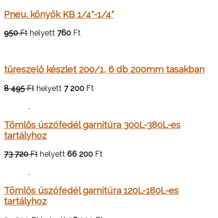
Pneu. könyök KB 1/4"-1/4"
950
Ft
helyett
760
Ft
tűreszelő készlet 200/1, 6 db 200mm tasakban
8 495
Ft
helyett
7 200
Ft
Tömlős úszófedél garnitúra 300L-380L-es
tartályhoz
73 720
Ft
helyett
66 200
Ft
Tömlős úszófedél garnitúra 120L-180L-es
tartályhoz