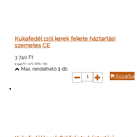
Kukafedél 110l kerek fekete háztartási
szemetes CE
3 740
Ft
(2 945
Ft
+ 27% ÁFA) / db
Max. rendelhető
1
db
Kosárba