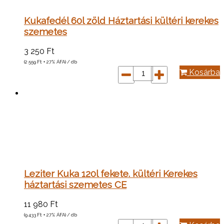
Kukafedél 60l zöld Háztartási kültéri kerekes
szemetes
3 250
Ft
(2 559
Ft
+ 27% ÁFA) / db
Kosárba
Leziter Kuka 120l fekete. kültéri Kerekes
háztartási szemetes CE
11 980
Ft
(9 433
Ft
+ 27% ÁFA) / db