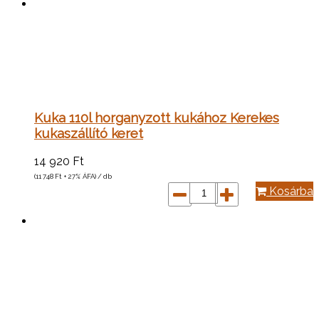
Kuka 110l horganyzott kukához Kerekes
kukaszállító keret
14 920
Ft
(11 748
Ft
+ 27% ÁFA) / db
Kosárba