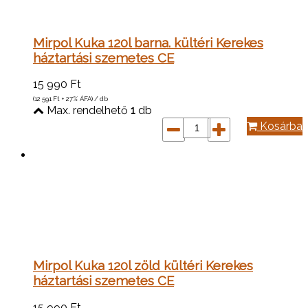
Mirpol Kuka 120l barna. kültéri Kerekes
háztartási szemetes CE
15 990
Ft
(12 591
Ft
+ 27% ÁFA) / db
Max. rendelhető
1
db
Kosárba
Mirpol Kuka 120l zöld kültéri Kerekes
háztartási szemetes CE
15 990
Ft