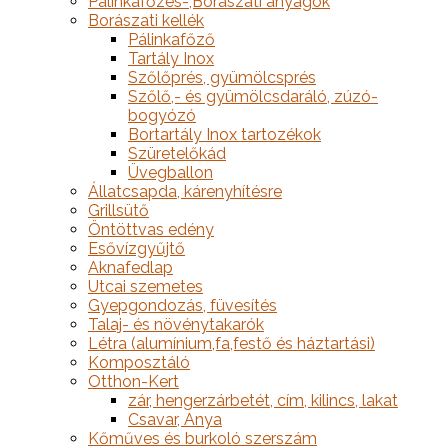
Pálinkafőzés-,Borászati anyagok
Borászati kellék
Pálinkafőző
Tartály Inox
Szőlőprés, gyümölcsprés
Szőlő,- és gyümölcsdaráló, zúzó-
bogyózó
Bortartály Inox tartozékok
Szüretelőkád
Üvegballon
Állatcsapda, kárenyhítésre
Grillsütő
Öntöttvas edény
Esővízgyűjtő
Aknafedlap
Utcai szemetes
Gyepgondozás, füvesítés
Talaj- és növénytakarók
Létra (alumínium,fa,festő és háztartási)
Komposztáló
Otthon-Kert
zár, hengerzárbetét, cím, kilincs, lakat
Csavar, Anya
Kőműves és burkoló szerszám