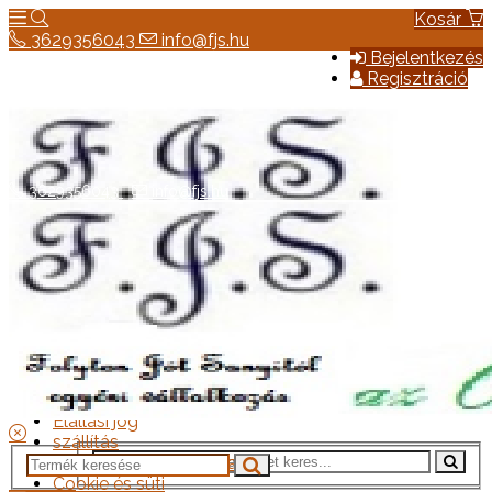
Kosár
3629356043
info@fjs.hu
Bejelentkezés
Regisztráció
3629356043
info@fjs.hu
Hírek
Elérhetőség
Általános szerződési feltételek
Elállási jog
szállítás
Adatkezelési tájékoztató
Cookie és süti