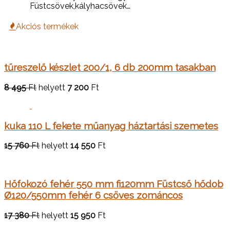
Füstcsövek,kályhacsövek…
Akciós termékek
tűreszelő készlet 200/1, 6 db 200mm tasakban
8 495
Ft
helyett
7 200
Ft
kuka 110 L fekete műanyag háztartási szemetes
15 760
Ft
helyett
14 550
Ft
Hőfokozó fehér 550 mm fi120mm Füstcső hődob
Ø120/550mm fehér 6 csöves zománcos
17 380
Ft
helyett
15 950
Ft