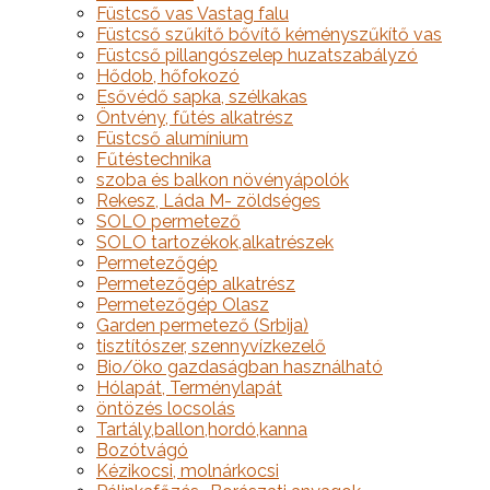
Füstcső vas Vastag falu
Füstcső szűkítő bővítő kéményszűkítő vas
Füstcső pillangószelep huzatszabályzó
Hődob, hőfokozó
Esővédő sapka, szélkakas
Öntvény, fűtés alkatrész
Füstcső alumínium
Fűtéstechnika
szoba és balkon növényápolók
Rekesz, Láda M- zöldséges
SOLO permetező
SOLO tartozékok,alkatrészek
Permetezőgép
Permetezőgép alkatrész
Permetezőgép Olasz
Garden permetező (Srbija)
tisztítószer, szennyvízkezelő
Bio/öko gazdaságban használható
Hólapát, Terménylapát
öntözés locsolás
Tartály,ballon,hordó,kanna
Bozótvágó
Kézikocsi, molnárkocsi