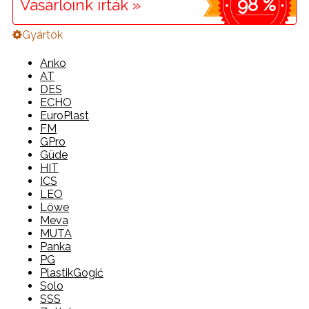
98 %
Vásárlóink írták »
Gyártók
Anko
AT
DES
ECHO
EuroPlast
FM
GPro
Güde
HIT
ICS
LEO
Löwe
Meva
MUTA
Panka
PG
PlastikGogić
Solo
SSS