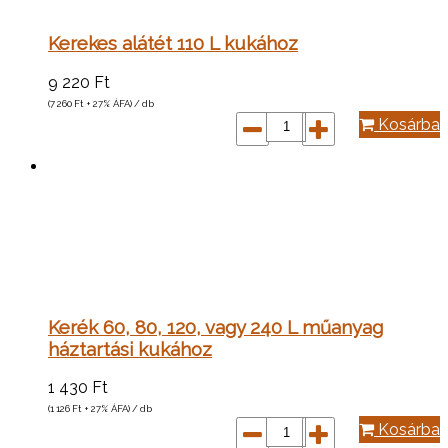
Kerekes alátét 110 L kukához
9 220
Ft
(7 260
Ft
+ 27% ÁFA) / db
Kosárba
Kerék 60, 80, 120, vagy 240 L műanyag
háztartási kukához
1 430
Ft
(1 126
Ft
+ 27% ÁFA) / db
Kosárba