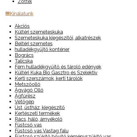
Zottel
Kínálatunk
Akciós
Kültéri szemeteskuka
Szemeteskuka kiegészítői, alkatrészek
Beltéri szemetes
hulladékgyűjtő konténer
Bogrács
Talicska
Fém hulladékgyűjtő és tároló edények
Kültéri Kuka Bio Gasztro és Szelektív
Kerti szerszámok, kerti tárolók
Metszőolló
Ágvágó Olló
Ágfűrész
Vetőgép
Üst, üstház, kiegészítő
Kertészeti termékek
Rács, háló, árnyékoló
Füstcső vas
Füstcső vas Vastag falu
Füstcső szűkítő bővítő kéményszűkítő vas