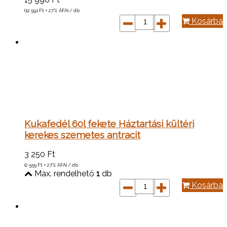
(12 591
Ft
+ 27% ÁFA) / db
Kosárba
Kukafedél 60l fekete Háztartási kültéri
kerekes szemetes antracit
3 250
Ft
(2 559
Ft
+ 27% ÁFA) / db
Max. rendelhető
1
db
Kosárba