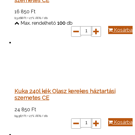
16 850
Ft
(13 268
Ft
+ 27% ÁFA) / db
Max. rendelhető
100
db
Kosárba
Kuka 240l kék Olasz kerekes háztartási
szemetes CE
24 850
Ft
(19 567
Ft
+ 27% ÁFA) / db
Kosárba