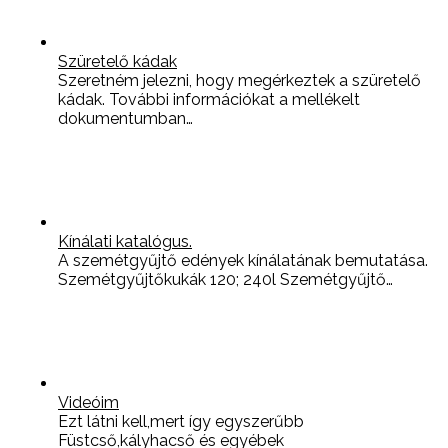
Szüretelő kádak
Szeretném jelezni, hogy megérkeztek a szüretelő
kádak. További információkat a mellékelt
dokumentumban…
Kínálati katalógus.
A szemétgyűjtő edények kínálatának bemutatása.
Szemétgyűjtőkukák 120; 240l Szemétgyűjtő…
Videóim
Ezt látni kell,mert így egyszerűbb
Füstcső,kályhacső és egyébek