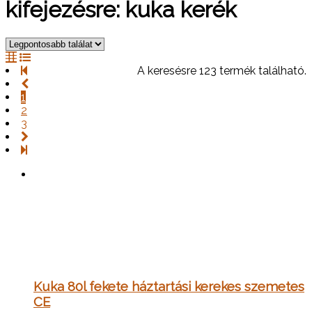
kifejezésre: kuka kerék
A keresésre 123 termék található.
1
2
3
Kuka 80l fekete háztartási kerekes szemetes
CE