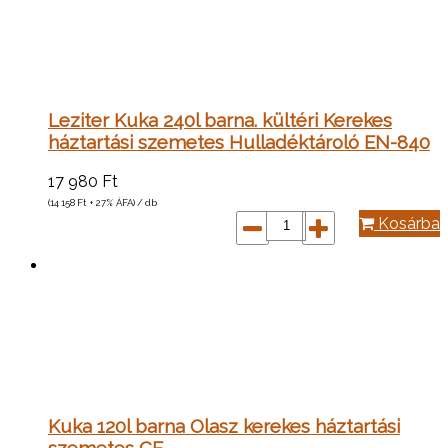
Leziter Kuka 240l barna. kültéri Kerekes
háztartási szemetes Hulladéktároló EN-840
17 980
Ft
(14 158
Ft
+ 27% ÁFA) / db
Kosárba
Kuka 120l barna Olasz kerekes háztartási
szemetes CE