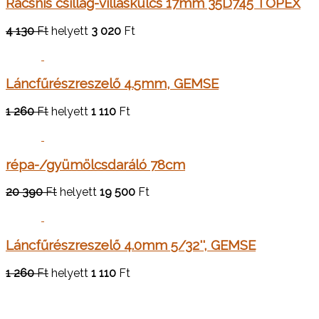
Racsnis csillag-villáskulcs 17mm 35D745 TOPEX
4 130
Ft
helyett
3 020
Ft
Láncfűrészreszelő 4.5mm, GEMSE
1 260
Ft
helyett
1 110
Ft
répa-/gyümölcsdaráló 78cm
20 390
Ft
helyett
19 500
Ft
Láncfűrészreszelő 4.0mm 5/32'', GEMSE
1 260
Ft
helyett
1 110
Ft