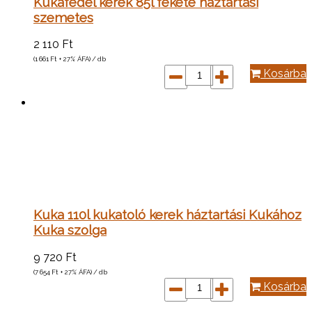
Kukafedél kerek 85l fekete háztartási
szemetes
2 110
Ft
(1 661
Ft
+ 27% ÁFA) / db
Kosárba
Kuka 110l kukatoló kerek háztartási Kukához
Kuka szolga
9 720
Ft
(7 654
Ft
+ 27% ÁFA) / db
Kosárba