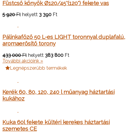
Füstcső könyök Ø120/45°(120°) fekete vas
5 920
Ft
helyett
3 390
Ft
Pálinkafőző 50 L-es LIGHT toronnyal duplafalú,
aromaerősítő torony
433 000
Ft
helyett
383 800
Ft
További akcióink »
Legnépszerűbb termékek
Kerék 60, 80, 120, 240 l műanyag háztartási
kukához
Kuka 60l fekete kültéri kerekes háztartási
szemetes CE