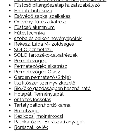
Füstcső pillangószelep huzatszabályzó
Hődob, hőfokozó
Esővédő sapka, szélkakas
Öntvény, fűtés alkatrész
Füstcső alumínium
Fűtéstechnika
szoba és balkon növényápolók
Rekesz, Láda M- zöldséges
SOLO permetező
SOLO tartozékok,alkatrészek
Permetezőgép
Permetezőgép alkatrész
Permetezőgép Olasz
Garden permetező (Srbija)
tisztítószer, szennyvízkezelő
Bio/öko gazdaságban használható
Hólapát, Terménylapát
öntözés locsolás
Tartály,ballon,hordó,kanna
Bozótvágó
Kézikocsi, molnárkocsi
Pálinkafőzés-,Borászati anyagok
Borászati kellék