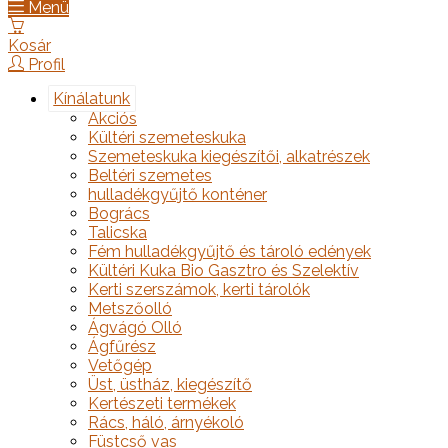
Menü
Kosár
Profil
Kínálatunk
Akciós
Kültéri szemeteskuka
Szemeteskuka kiegészítői, alkatrészek
Beltéri szemetes
hulladékgyűjtő konténer
Bogrács
Talicska
Fém hulladékgyűjtő és tároló edények
Kültéri Kuka Bio Gasztro és Szelektív
Kerti szerszámok, kerti tárolók
Metszőolló
Ágvágó Olló
Ágfűrész
Vetőgép
Üst, üstház, kiegészítő
Kertészeti termékek
Rács, háló, árnyékoló
Füstcső vas