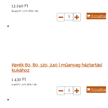
13 240
Ft
(10 425
Ft
+ 27% ÁFA) / db
Kosárba
Kerék 60, 80, 120, 240 l műanyag háztartási
kukához
1 430
Ft
(1 126
Ft
+ 27% ÁFA) / db
Kosárba