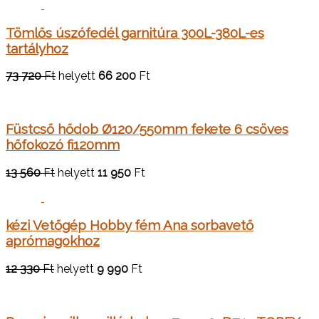
Tömlős úszófedél garnitúra 300L-380L-es
tartályhoz
73 720
Ft
helyett
66 200
Ft
Füstcső hődob Ø120/550mm fekete 6 csöves
hőfokozó fi120mm
13 560
Ft
helyett
11 950
Ft
kézi Vetőgép Hobby fém Ana sorbavető
aprómagokhoz
12 330
Ft
helyett
9 990
Ft