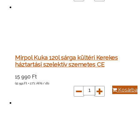
Mirpol Kuka 120l sárga kültéri Kerekes
háztartási szelektív szemetes CE
15 990
Ft
(12 591
Ft
+ 27% ÁFA) / db
Kosárba