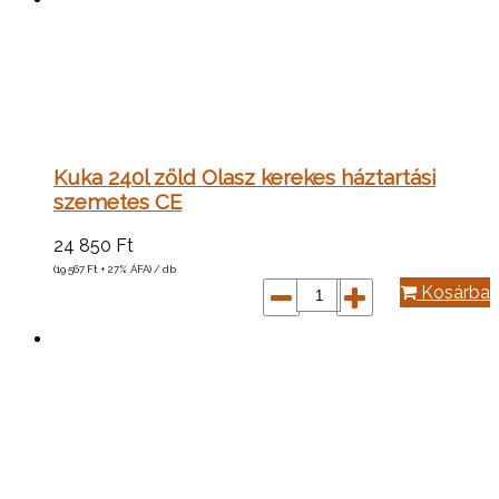
Kuka 240l zöld Olasz kerekes háztartási
szemetes CE
24 850
Ft
(19 567
Ft
+ 27% ÁFA) / db
Kosárba