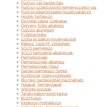
Füstcső vas Vastag falu
Füstcső szűkítő bővítő kéményszűkítő vas
Füstcső pillangószelep huzatszabályzó
Hődob, hőfokozó
Esővédő sapka, szélkakas
Öntvény, fűtés alkatrész
Füstcső alumínium
Fűtéstechnika
szoba és balkon növényápolók
Rekesz, Láda M- zöldséges
SOLO permetező
SOLO tartozékok,alkatrészek
Permetezőgép
Permetezőgép alkatrész
Permetezőgép Olasz
Garden permetező (Srbija)
tisztítószer, szennyvízkezelő
Bio/öko gazdaságban használható
Hólapát, Terménylapát
öntözés locsolás
Tartály,ballon,hordó,kanna
Bozótvágó
Kézikocsi, molnárkocsi