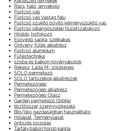
Kertészeti termékek
Rács, háló, árnyékoló
Füstcső vas
Füstcső vas Vastag falu
Füstcső szűkítő bővítő kéményszűkítő vas
Füstcső pillangószelep huzatszabályzó
Hődob, hőfokozó
Esővédő sapka, szélkakas
Öntvény, fűtés alkatrész
Füstcső alumínium
Fűtéstechnika
szoba és balkon növényápolók
Rekesz, Láda M- zöldséges
SOLO permetező
SOLO tartozékok,alkatrészek
Permetezőgép
Permetezőgép alkatrész
Permetezőgép Olasz
Garden permetező (Srbija)
tisztítószer, szennyvízkezelő
Bio/öko gazdaságban használható
Hólapát, Terménylapát
öntözés locsolás
Tartály,ballon,hordó,kanna