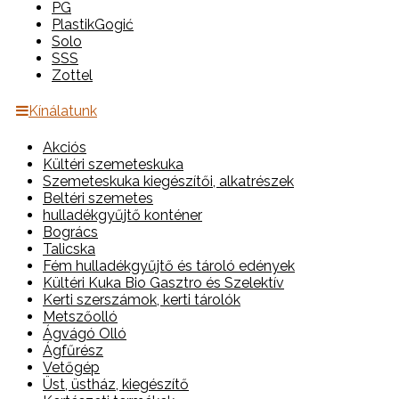
PG
PlastikGogić
Solo
SSS
Zottel
Kínálatunk
Akciós
Kültéri szemeteskuka
Szemeteskuka kiegészítői, alkatrészek
Beltéri szemetes
hulladékgyűjtő konténer
Bogrács
Talicska
Fém hulladékgyűjtő és tároló edények
Kültéri Kuka Bio Gasztro és Szelektív
Kerti szerszámok, kerti tárolók
Metszőolló
Ágvágó Olló
Ágfűrész
Vetőgép
Üst, üstház, kiegészítő