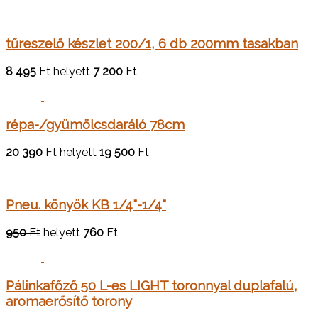
tűreszelő készlet 200/1, 6 db 200mm tasakban
8 495
Ft
helyett
7 200
Ft
répa-/gyümölcsdaráló 78cm
20 390
Ft
helyett
19 500
Ft
Pneu. könyök KB 1/4"-1/4"
950
Ft
helyett
760
Ft
Pálinkafőző 50 L-es LIGHT toronnyal duplafalú,
aromaerősítő torony