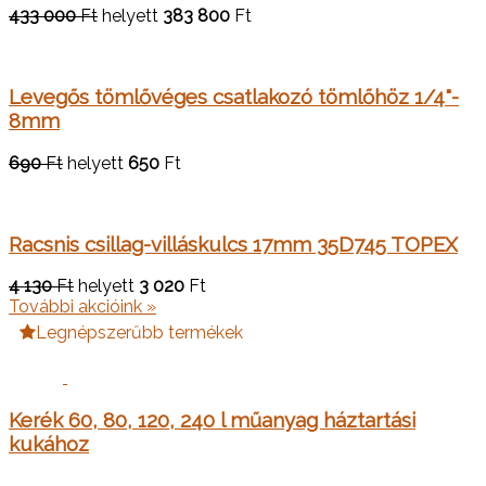
433 000
Ft
helyett
383 800
Ft
Levegős tömlővéges csatlakozó tömlőhöz 1/4"-
8mm
690
Ft
helyett
650
Ft
Racsnis csillag-villáskulcs 17mm 35D745 TOPEX
4 130
Ft
helyett
3 020
Ft
További akcióink »
Legnépszerűbb termékek
Kerék 60, 80, 120, 240 l műanyag háztartási
kukához