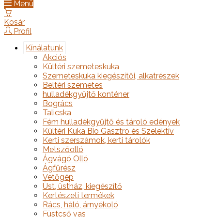
Menü
Kosár
Profil
Kínálatunk
Akciós
Kültéri szemeteskuka
Szemeteskuka kiegészítői, alkatrészek
Beltéri szemetes
hulladékgyűjtő konténer
Bogrács
Talicska
Fém hulladékgyűjtő és tároló edények
Kültéri Kuka Bio Gasztro és Szelektív
Kerti szerszámok, kerti tárolók
Metszőolló
Ágvágó Olló
Ágfűrész
Vetőgép
Üst, üstház, kiegészítő
Kertészeti termékek
Rács, háló, árnyékoló
Füstcső vas