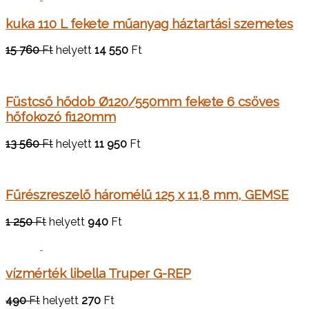
kuka 110 L fekete műanyag háztartási szemetes
15 760
Ft
helyett
14 550
Ft
Füstcső hődob Ø120/550mm fekete 6 csöves
hőfokozó fi120mm
13 560
Ft
helyett
11 950
Ft
Fűrészreszelő háromélű 125 x 11,8 mm, GEMSE
1 250
Ft
helyett
940
Ft
vízmérték libella Truper G-REP
490
Ft
helyett
270
Ft