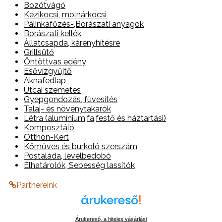
Bozótvágó
Kézikocsi, molnárkocsi
Pálinkafőzés-,Borászati anyagok
Borászati kellék
Állatcsapda, kárenyhítésre
Grillsütő
Öntöttvas edény
Esővízgyűjtő
Aknafedlap
Utcai szemetes
Gyepgondozás, füvesítés
Talaj- és növénytakarók
Létra (alumínium,fa,festő és háztartási)
Komposztáló
Otthon-Kert
Kőműves és burkoló szerszám
Postaláda, levélbedobó
Elhatárolók, Sebesség lassítók
Partnereink
Árukereső, a hiteles vásárlási