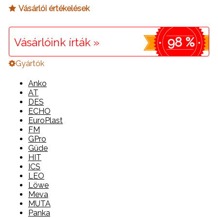
Vásárlói értékelések
98 %
Vásárlóink írták »
Gyártók
Anko
AT
DES
ECHO
EuroPlast
FM
GPro
Güde
HIT
ICS
LEO
Löwe
Meva
MUTA
Panka