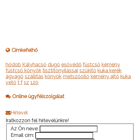
Címkefelhő
hődob
Kályhacső
dugó
esővédő
füstcső
kémény
füstcső könyök
tisztítónyílással
szűkítő
kuka kerék
ágvágó
szállítás
könyök
metszőolló
kémény ajtó
kuka
vető
t f
sz
120
Online ügyfélszolgálat
Hírlevél
Iratkozzon fel hírlevelünkre!
Az Ön neve:
Email cím: