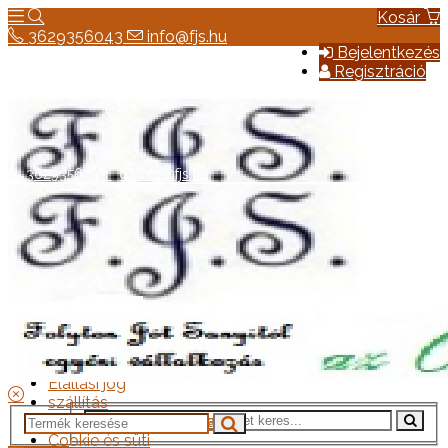
Kosár
3629356043
info@fjs.hu
Bejelentkezés
Regisztráció
3629356043
info@fjs.hu
Hírek
Elérhetőség
Általános szerződési feltételek
Elállási jog
szállítás
Adatkezelési tájékoztató
Cookie és süti