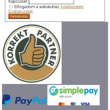
Kapcsolat:
Elfogadom a webáruház
Adatkezelési
Szabályzatát
.
Feliratkozás