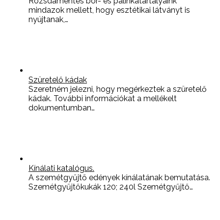
Rozsdamentes bor- és pálinkatartályaink
mindazok mellett, hogy esztétikai látványt is
nyújtanak,…
Szüretelő kádak
Szeretném jelezni, hogy megérkeztek a szüretelő
kádak. További információkat a mellékelt
dokumentumban…
Kínálati katalógus.
A szemétgyűjtő edények kínálatának bemutatása.
Szemétgyűjtőkukák 120; 240l Szemétgyűjtő…