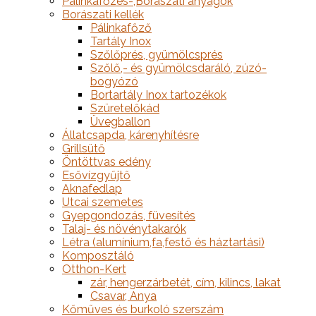
Pálinkafőzés-,Borászati anyagok
Borászati kellék
Pálinkafőző
Tartály Inox
Szőlőprés, gyümölcsprés
Szőlő,- és gyümölcsdaráló, zúzó-
bogyózó
Bortartály Inox tartozékok
Szüretelőkád
Üvegballon
Állatcsapda, kárenyhítésre
Grillsütő
Öntöttvas edény
Esővízgyűjtő
Aknafedlap
Utcai szemetes
Gyepgondozás, füvesítés
Talaj- és növénytakarók
Létra (alumínium,fa,festő és háztartási)
Komposztáló
Otthon-Kert
zár, hengerzárbetét, cím, kilincs, lakat
Csavar, Anya
Kőműves és burkoló szerszám