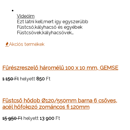
Videóim
Ezt látni kell,mert így egyszerűbb
Füstcső,kályhacső és egyébek
Füstcsövek,kályhacsövek…
Akciós termékek
Fűrészreszelő háromélű 100 x 10 mm, GEMSE
1 150
Ft
helyett
850
Ft
Füstcső hődob Ø120/550mm barna 6 csöves,
acél hőfokozó zománcos fi 120mm
15 950
Ft
helyett
13 900
Ft