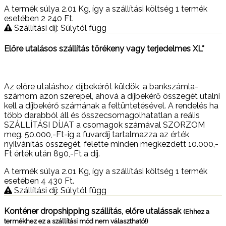
A termék súlya 2.01
Kg
, így a szállítási költség 1 termék
esetében 2 240
Ft
.
Szállítási díj: Súlytól függ
Előre utalásos szállítás törékeny vagy terjedelmes XL*
Az előre utaláshoz díjbekérőt küldök, a bankszámla-
számom azon szerepel, ahová a díjbekérő összegét utalni
kell a díjbekérő számának a feltüntetésével. A rendelés ha
több darabból áll és összecsomagolhatatlan a reális
SZÁLLÍTÁSI DÍJAT a csomagok számával SZORZOM
meg. 50.000,-Ft-ig a fuvardíj tartalmazza az érték
nyilvánítás összegét, felette minden megkezdett 10.000,-
Ft érték után 890,-Ft a díj.
A termék súlya 2.01
Kg
, így a szállítási költség 1 termék
esetében 4 430
Ft
.
Szállítási díj: Súlytól függ
Konténer dropshipping szállítás, előre utalássak
(Ehhez a
termékhez ez a szállítási mód nem választható!)