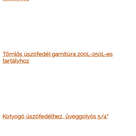
Tömlős úszófedél garnitúra 200L-250L-es
tartályhoz
Kotyogó úszófedélhez, üveggolyós 5/4"