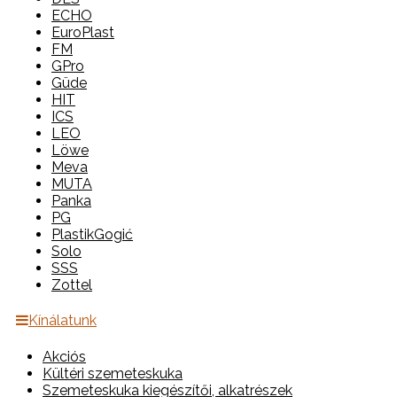
ECHO
EuroPlast
FM
GPro
Güde
HIT
ICS
LEO
Löwe
Meva
MUTA
Panka
PG
PlastikGogić
Solo
SSS
Zottel
Kínálatunk
Akciós
Kültéri szemeteskuka
Szemeteskuka kiegészítői, alkatrészek