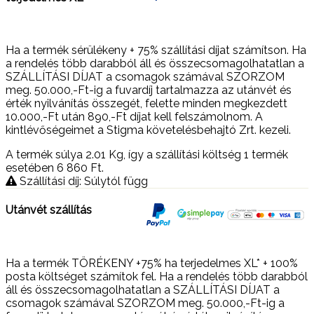
Ha a termék sérülékeny + 75% szállítási díjat számítson. Ha
a rendelés több darabból áll és összecsomagolhatatlan a
SZÁLLÍTÁSI DÍJAT a csomagok számával SZORZOM
meg. 50.000,-Ft-ig a fuvardíj tartalmazza az utánvét és
érték nyilvánítás összegét, felette minden megkezdett
10.000,-Ft után 890,-Ft díjat kell felszámolnom. A
kintlévőségeimet a Stigma követelésbehajtó Zrt. kezeli.
A termék súlya 2.01
Kg
, így a szállítási költség 1 termék
esetében 6 860
Ft
.
Szállítási díj: Súlytól függ
Utánvét szállítás
Ha a termék TÖRÉKENY +75% ha terjedelmes XL* + 100%
posta költséget számítok fel. Ha a rendelés több darabból
áll és összecsomagolhatatlan a SZÁLLÍTÁSI DÍJAT a
csomagok számával SZORZOM meg. 50.000,-Ft-ig a