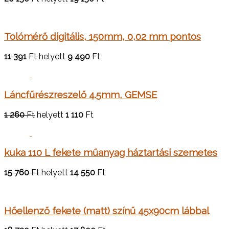
Tolómérő digitális, 150mm, 0,02 mm pontos
11 391
Ft
helyett
9 490
Ft
Láncfűrészreszelő 4.5mm, GEMSE
1 260
Ft
helyett
1 110
Ft
kuka 110 L fekete műanyag háztartási szemetes
15 760
Ft
helyett
14 550
Ft
Hőellenző fekete (matt) színű 45x90cm lábbal