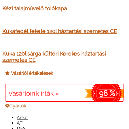
Kézi talajművelő tolókapa
Kukafedél fekete 120l háztartási szemetes CE
Kuka 120l sárga kültéri Kerekes háztartási
szemetes CE
Vásárlói értékelések
98 %
Vásárlóink írták »
Gyártók
Anko
AT
DES