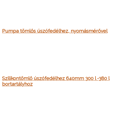
Pumpa tömlős úszófedélhez, nyomásmérővel
Szilikontömlő úszófedélhez 640mm 300 l -380 l
bortartályhoz