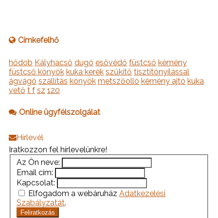
Címkefelhő
hődob
Kályhacső
dugó
esővédő
füstcső
kémény
füstcső könyök
kuka kerék
szűkítő
tisztítónyílással
ágvágó
szállítás
könyök
metszőolló
kémény ajtó
kuka
vető
t f
sz
120
Online ügyfélszolgálat
Hírlevél
Iratkozzon fel hírlevelünkre!
Az Ön neve:
Email cím:
Kapcsolat:
Elfogadom a webáruház
Adatkezelési
Szabályzatát
.
Feliratkozás