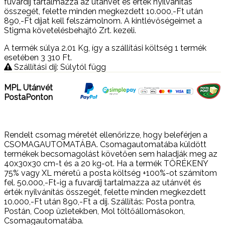
fuvardíj tartalmazza az utánvét és érték nyilvánítás
összegét, felette minden megkezdett 10.000,-Ft után
890,-Ft díjat kell felszámolnom. A kintlévőségeimet a
Stigma követelésbehajtó Zrt. kezeli.
A termék súlya 2.01
Kg
, így a szállítási költség 1 termék
esetében 3 310
Ft
.
Szállítási díj: Súlytól függ
MPL Utánvét
PostaPonton
Rendelt csomag méretét ellenőrizze, hogy beleférjen a
CSOMAGAUTOMATÁBA. Csomagautomatába küldött
termékek becsomagolást követően sem haladják meg az
40x30x30 cm-t és a 20 kg-ot. Ha a termék TÖRÉKENY
75% vagy XL méretű a posta költség +100%-ot számítom
fel. 50.000,-Ft-ig a fuvardíj tartalmazza az utánvét és
érték nyilvánítás összegét, felette minden megkezdett
10.000,-Ft után 890,-Ft a díj. Szállítás: Posta pontra,
Postán, Coop üzletekben, Mol töltőállomásokon,
Csomagautomatába.