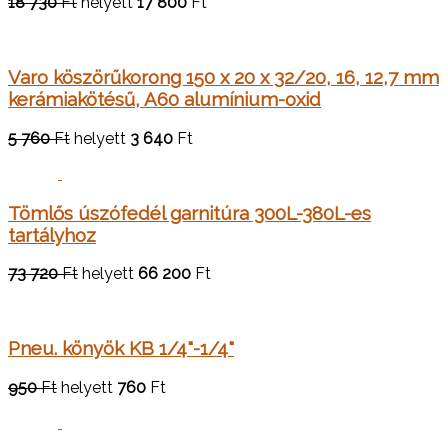
18 730
Ft
helyett
17 800
Ft
Varo köszörűkorong 150 x 20 x 32/20, 16, 12,7 mm
kerámiakötésű, A60 alumínium-oxid
5 760
Ft
helyett
3 640
Ft
Tömlős úszófedél garnitúra 300L-380L-es
tartályhoz
73 720
Ft
helyett
66 200
Ft
Pneu. könyök KB 1/4"-1/4"
950
Ft
helyett
760
Ft