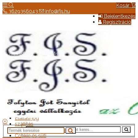
Kosár
3629356043
info@fjs.hu
Bejelentkezés
Regisztráció
3629356043
info@fjs.hu
Hírek
Elérhetőség
Általános szerződési feltételek
Elállási jog
szállítás
Adatkezelési tájékoztató
Cookie és süti