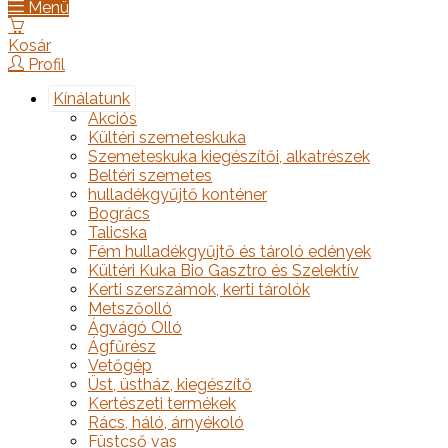
Menü
Kosár
Profil
Kínálatunk
Akciós
Kültéri szemeteskuka
Szemeteskuka kiegészítői, alkatrészek
Beltéri szemetes
hulladékgyűjtő konténer
Bogrács
Talicska
Fém hulladékgyűjtő és tároló edények
Kültéri Kuka Bio Gasztro és Szelektív
Kerti szerszámok, kerti tárolók
Metszőolló
Ágvágó Olló
Ágfűrész
Vetőgép
Üst, üstház, kiegészítő
Kertészeti termékek
Rács, háló, árnyékoló
Füstcső vas