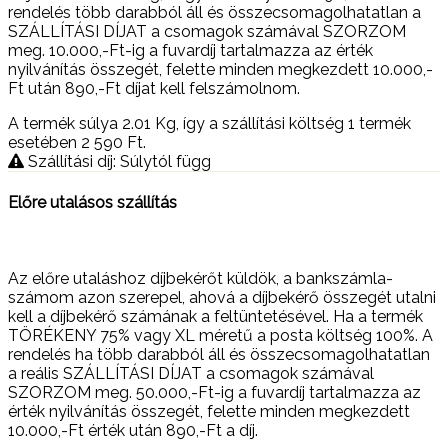
rendelés több darabból áll és összecsomagolhatatlan a
SZÁLLÍTÁSI DÍJAT a csomagok számával SZORZOM
meg. 10.000,-Ft-ig a fuvardíj tartalmazza az érték
nyilvánítás összegét, felette minden megkezdett 10.000,-
Ft után 890,-Ft díjat kell felszámolnom.
A termék súlya 2.01
Kg
, így a szállítási költség 1 termék
esetében 2 590
Ft
.
Szállítási díj: Súlytól függ
Előre utalásos szállítás
Az előre utaláshoz díjbekérőt küldök, a bankszámla-
számom azon szerepel, ahová a díjbekérő összegét utalni
kell a díjbekérő számának a feltüntetésével. Ha a termék
TÖRÉKENY 75% vagy XL méretű a posta költség 100%. A
rendelés ha több darabból áll és összecsomagolhatatlan
a reális SZÁLLÍTÁSI DÍJAT a csomagok számával
SZORZOM meg. 50.000,-Ft-ig a fuvardíj tartalmazza az
érték nyilvánítás összegét, felette minden megkezdett
10.000,-Ft érték után 890,-Ft a díj.