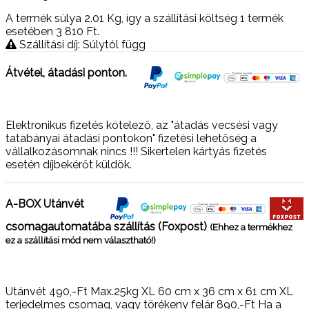
A termék súlya 2.01
Kg
, így a szállítási költség 1 termék
esetében 3 810
Ft
.
Szállítási díj: Súlytól függ
Átvétel, átadási ponton.
Elektronikus fizetés kötelező, az "átadás vecsési vagy
tatabányai átadási pontokon" fizetési lehetőség a
vállalkozásomnak nincs !!! Sikertelen kártyás fizetés
esetén díjbekérőt küldök.
A-BOX Utánvét
csomagautomatába szállítás (Foxpost)
(Ehhez a termékhez
ez a szállítási mód nem választható!)
Utánvét 490,-Ft Max.25kg XL 60 cm x 36 cm x 61 cm XL
terjedelmes csomag, vagy törékeny felár 890,-Ft Ha a