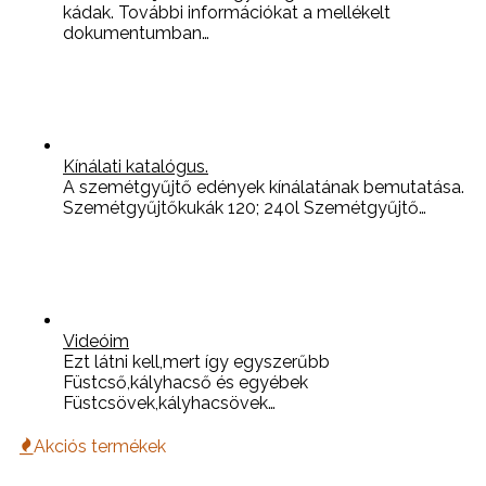
kádak. További információkat a mellékelt
dokumentumban…
Kínálati katalógus.
A szemétgyűjtő edények kínálatának bemutatása.
Szemétgyűjtőkukák 120; 240l Szemétgyűjtő…
Videóim
Ezt látni kell,mert így egyszerűbb
Füstcső,kályhacső és egyébek
Füstcsövek,kályhacsövek…
Akciós termékek