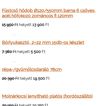
Füstcső hődob Ø120/550mm barna 6 csöves,
acél hőfokozó zománcos fi 120mm
15 950
Ft
helyett
13 900
Ft
Bőrlyukasztó, 2÷22 mm 15db-os készlet
7 360
Ft
helyett
5 500
Ft
répa-/gyümölcsdaráló 78cm
20 390
Ft
helyett
19 500
Ft
Molnárkocsi lenyitható platós (hordószállító)
20 150
Ft
helyett
19 150
Ft