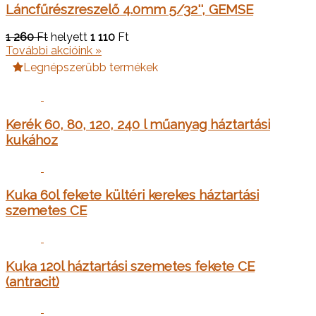
Láncfűrészreszelő 4.0mm 5/32'', GEMSE
1 260
Ft
helyett
1 110
Ft
További akcióink »
Legnépszerűbb termékek
Kerék 60, 80, 120, 240 l műanyag háztartási
kukához
Kuka 60l fekete kültéri kerekes háztartási
szemetes CE
Kuka 120l háztartási szemetes fekete CE
(antracit)