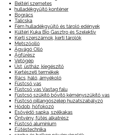
Beltéri szemetes
hulladékgyűjtő konténer
Bogrács
Talicska
Fém hulladékgyűjtő és tároló edények
Kültéri Kuka Bio Gasztro és Szelektív
Kerti szerszámok, kerti tárolók
Metszőolló
Ágvágó Olló
Ágfűrész
Vetőgép
Üst, üstház, kiegészítő
Kertészeti termékek
Rács, háló, árnyékoló
Füstcső vas
Füstcső vas Vastag falu
Füstcső szűkítő bővítő kéményszűkítő vas
Füstcső pillangószelep huzatszabályzó
Hődob, hőfokozó
Esővédő sapka, szélkakas
Öntvény, fűtés alkatrész
Füstcső alumínium
Fűtéstechnika