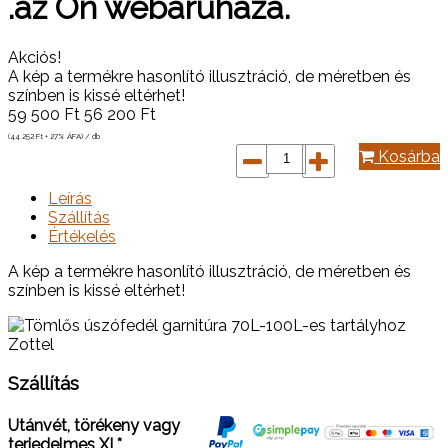
.az Ön webáruháza.
Akciós!
A kép a termékre hasonlító illusztráció, de méretben és
színben is kissé eltérhet!
59 500
Ft
56 200
Ft
(44 252
Ft
+ 27% ÁFA) / db
Kosárba
Leírás
Szállítás
Értékelés
A kép a termékre hasonlító illusztráció, de méretben és
színben is kissé eltérhet!
Szállítás
Utánvét, törékeny vagy
terjedelmes XL*