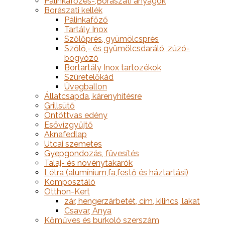
Pálinkafőzés-,Borászati anyagok
Borászati kellék
Pálinkafőző
Tartály Inox
Szőlőprés, gyümölcsprés
Szőlő,- és gyümölcsdaráló, zúzó-
bogyózó
Bortartály Inox tartozékok
Szüretelőkád
Üvegballon
Állatcsapda, kárenyhítésre
Grillsütő
Öntöttvas edény
Esővízgyűjtő
Aknafedlap
Utcai szemetes
Gyepgondozás, füvesítés
Talaj- és növénytakarók
Létra (alumínium,fa,festő és háztartási)
Komposztáló
Otthon-Kert
zár, hengerzárbetét, cím, kilincs, lakat
Csavar, Anya
Kőműves és burkoló szerszám