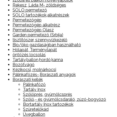
szoba és balkon növényápolók
Rekesz, Láda M- zöldséges
SOLO permetező
SOLO tartozékok,alkatrészek
Permetezőgép
Permetezőgép alkatrész
Permetezőgép Olasz
Garden permetező (Srbija)
tisztítószer, szennyvízkezelő
Bio/öko gazdaságban használható
Hólapát, Terménylapát
öntözés locsolás
Tartály,ballon,hordó,kanna
Bozótvágó
Kézikocsi, molnárkocsi
Pálinkafőzés-,Borászati anyagok
Borászati kellék
Pálinkafőző
Tartály Inox
Szőlőprés, gyümölcsprés
Szőlő,- és gyümölcsdaráló, zúzó-bogyózó
Bortartály Inox tartozékok
Szüretelőkád
Üvegballon