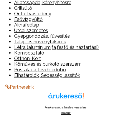
Állatcsapda, kárenyhítésre
Grillsütő
Öntöttvas edény
Esővízgyűjtő
Aknafedlap
Utcai szemetes
Gyepgondozás, füvesítés
Talaj- és növénytakarók
Létra (alumínium,fa,festő és háztartási)
Komposztáló
Otthon-Kert
Kőműves és burkoló szerszám
Postaláda, levélbedobó
Elhatárolók, Sebesség lassítók
Partnereink
Árukereső, a hiteles vásárlási
kalauz