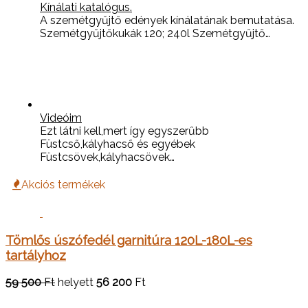
Kínálati katalógus.
A szemétgyűjtő edények kínálatának bemutatása.
Szemétgyűjtőkukák 120; 240l Szemétgyűjtő…
Videóim
Ezt látni kell,mert így egyszerűbb
Füstcső,kályhacső és egyébek
Füstcsövek,kályhacsövek…
Akciós termékek
Tömlős úszófedél garnitúra 120L-180L-es
tartályhoz
59 500
Ft
helyett
56 200
Ft