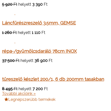
5 920
Ft
helyett
3 390
Ft
Láncfűrészreszelő 3.5mm, GEMSE
1 260
Ft
helyett
1 110
Ft
répa-/gyümölcsdaráló 78cm INOX
37 500
Ft
helyett
36 900
Ft
tűreszelő készlet 200/1, 6 db 200mm tasakban
8 495
Ft
helyett
7 200
Ft
További akcióink »
Legnépszerűbb termékek