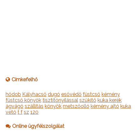
Címkefelhő
hődob
Kályhacső
dugó
esővédő
füstcső
kémény
füstcső könyök
tisztítónyílással
szűkítő
kuka kerék
ágvágó
szállítás
könyök
metszőolló
kémény ajtó
kuka
vető
t f
sz
120
Online ügyfélszolgálat