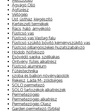
Metszőolló
Ágvágó Olló
Ágfűrész
Vetőgép
Üst, üstház, kiegészítő
Kertészeti termékek
Rács, háló, árnyékoló
Füstcső vas
Füstcső vas Vastag falu
Füstcső szűkítő bővítő kéményszűkítő vas
Füstcső pillangószelep huzatszabályzó
Hődob, hőfokozó
Esővédő sapka, szélkakas
Öntvény, fűtés alkatrész
Füstcső alumínium
Fűtéstechnika
szoba és balkon növényápolók
Rekesz, Láda M- zöldséges
SOLO permetező
SOLO tartozékok,alkatrészek
Permetezőgép
Permetezőgép alkatrész
Permetezőgép Olasz
Garden permetező (Srbija)