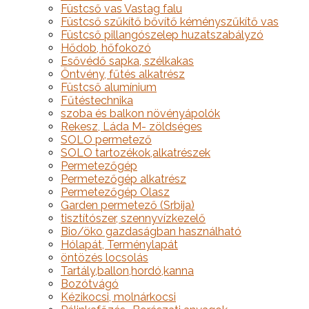
Füstcső vas Vastag falu
Füstcső szűkítő bővítő kéményszűkítő vas
Füstcső pillangószelep huzatszabályzó
Hődob, hőfokozó
Esővédő sapka, szélkakas
Öntvény, fűtés alkatrész
Füstcső alumínium
Fűtéstechnika
szoba és balkon növényápolók
Rekesz, Láda M- zöldséges
SOLO permetező
SOLO tartozékok,alkatrészek
Permetezőgép
Permetezőgép alkatrész
Permetezőgép Olasz
Garden permetező (Srbija)
tisztítószer, szennyvízkezelő
Bio/öko gazdaságban használható
Hólapát, Terménylapát
öntözés locsolás
Tartály,ballon,hordó,kanna
Bozótvágó
Kézikocsi, molnárkocsi