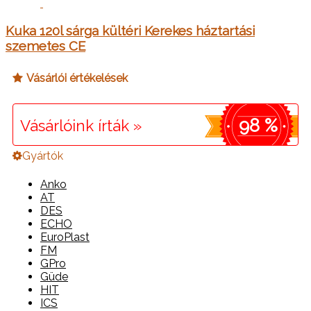
Kuka 120l sárga kültéri Kerekes háztartási
szemetes CE
Vásárlói értékelések
98 %
Vásárlóink írták »
Gyártók
Anko
AT
DES
ECHO
EuroPlast
FM
GPro
Güde
HIT
ICS