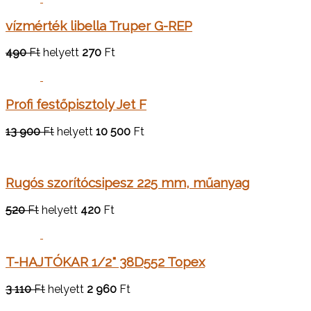
vízmérték libella Truper G-REP
490
Ft
helyett
270
Ft
Profi festőpisztoly Jet F
13 900
Ft
helyett
10 500
Ft
Rugós szorítócsipesz 225 mm, műanyag
520
Ft
helyett
420
Ft
T-HAJTÓKAR 1/2" 38D552 Topex
3 110
Ft
helyett
2 960
Ft