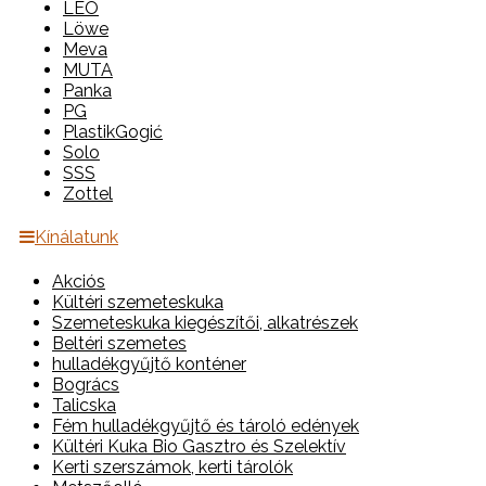
LEO
Löwe
Meva
MUTA
Panka
PG
PlastikGogić
Solo
SSS
Zottel
Kínálatunk
Akciós
Kültéri szemeteskuka
Szemeteskuka kiegészítői, alkatrészek
Beltéri szemetes
hulladékgyűjtő konténer
Bogrács
Talicska
Fém hulladékgyűjtő és tároló edények
Kültéri Kuka Bio Gasztro és Szelektív
Kerti szerszámok, kerti tárolók