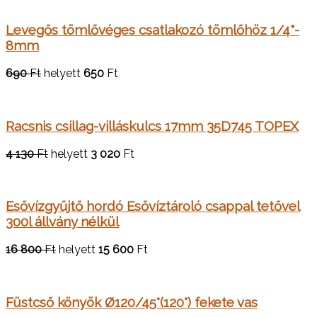
Levegős tömlővéges csatlakozó tömlőhöz 1/4"-
8mm
690
Ft
helyett
650
Ft
Racsnis csillag-villáskulcs 17mm 35D745 TOPEX
4 130
Ft
helyett
3 020
Ft
Esővízgyűjtő hordó Esővíztároló csappal tetővel
300l állvány nélkül
16 800
Ft
helyett
15 600
Ft
Füstcső könyök Ø120/45°(120°) fekete vas