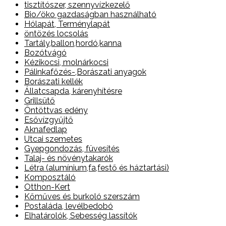
tisztítószer, szennyvízkezelő
Bio/öko gazdaságban használható
Hólapát, Terménylapát
öntözés locsolás
Tartály,ballon,hordó,kanna
Bozótvágó
Kézikocsi, molnárkocsi
Pálinkafőzés-,Borászati anyagok
Borászati kellék
Állatcsapda, kárenyhítésre
Grillsütő
Öntöttvas edény
Esővízgyűjtő
Aknafedlap
Utcai szemetes
Gyepgondozás, füvesítés
Talaj- és növénytakarók
Létra (alumínium,fa,festő és háztartási)
Komposztáló
Otthon-Kert
Kőműves és burkoló szerszám
Postaláda, levélbedobó
Elhatárolók, Sebesség lassítók