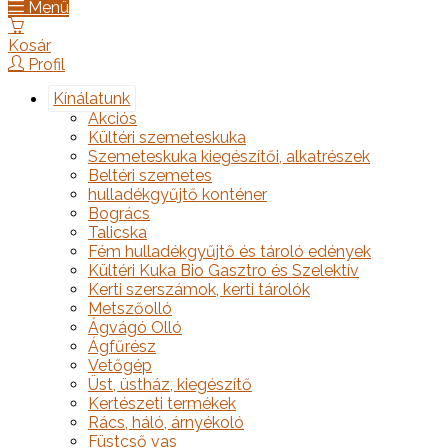
Menü
Kosár
Profil
Kínálatunk
Akciós
Kültéri szemeteskuka
Szemeteskuka kiegészítői, alkatrészek
Beltéri szemetes
hulladékgyűjtő konténer
Bogrács
Talicska
Fém hulladékgyűjtő és tároló edények
Kültéri Kuka Bio Gasztro és Szelektív
Kerti szerszámok, kerti tárolók
Metszőolló
Ágvágó Olló
Ágfűrész
Vetőgép
Üst, üstház, kiegészítő
Kertészeti termékek
Rács, háló, árnyékoló
Füstcső vas