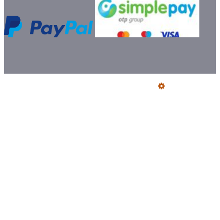
Üzemeltető
Online elállás
Teljes katalógus
Vásárlói értékelések
Szállítói Megfelelőségi Nyilatkozatok
Ajándék szállítás előre utalással
Jegyzőkönyv fogyasztói kifogásról
Certifikat füstcső és idomok
Bemutatkozás
Szeretne Ön is ilyen webáruházat nyitni?
Webáruház nyitás »