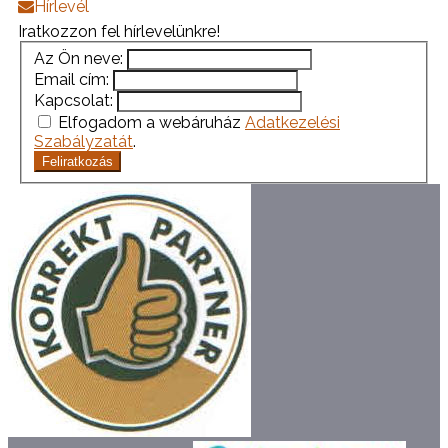
Hírlevél
Iratkozzon fel hírlevelünkre!
Az Ön neve:
Email cím:
Kapcsolat:
Elfogadom a webáruház
Adatkezelési
Szabályzatát
.
Feliratkozás