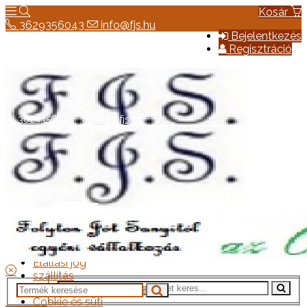
Kosár
3629356043
info@fjs.hu
Bejelentkezés
Regisztráció
3629356043
info@fjs.hu
Hírek
Elérhetőség
Általános szerződési feltételek
Elállási jog
szállítás
Adatkezelési tájékoztató
Cookie és süti