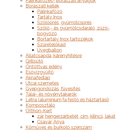
Pálinkafőzés-,Borászati anyagok
Borászati kellék
Pálinkafőző
Tartály Inox
Szőlőprés, gyümölcsprés
Szőlő,- és gyümölcsdaráló, zúzó-
bogyózó
Bortartály Inox tartozékok
Szüretelőkád
Üvegballon
Állatcsapda, kárenyhítésre
Grillsütő
Öntöttvas edény
Esővízgyűjtő
Aknafedlap
Utcai szemetes
Gyepgondozás, füvesítés
Talaj- és növénytakarók
Létra (alumínium,fa,festő és háztartási)
Komposztáló
Otthon-Kert
zár, hengerzárbetét, cím, kilincs, lakat
Csavar, Anya
Kőműves és burkoló szerszám