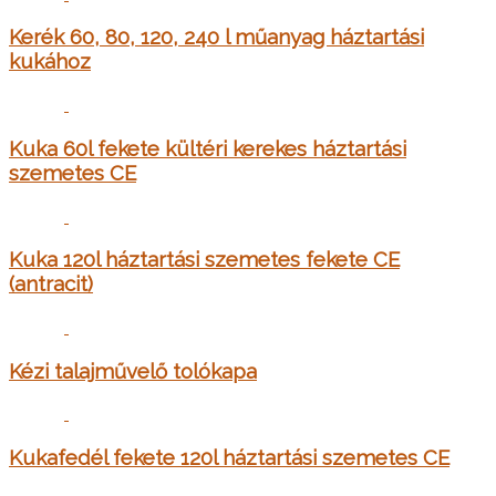
Kerék 60, 80, 120, 240 l műanyag háztartási
kukához
Kuka 60l fekete kültéri kerekes háztartási
szemetes CE
Kuka 120l háztartási szemetes fekete CE
(antracit)
Kézi talajművelő tolókapa
Kukafedél fekete 120l háztartási szemetes CE