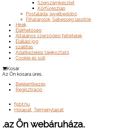
Szerszámkészlet
Körfűrészlap
Postaláda, levélbedobó
Elhatárolók, Sebesség lassítók
Hírek
Elérhetőség
Általános szerződési feltételek
Elállási jog
szállítás
Adatkezelési tájékoztató
Cookie és süti
Kosár
Az Ön kosara üres.
Bejelentkezés
Regisztráció
fjsbt.hu
Hólapát, Terménylapát
.az Ön webáruháza.