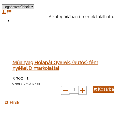
A kategóriában 1 termék található.
Műanyag Hólapát Gyerek, (autós) fém
nyéllel D markolattal
3 300
Ft
(2 598
Ft
+ 27% ÁFA) / db
Kosárba
Hírek