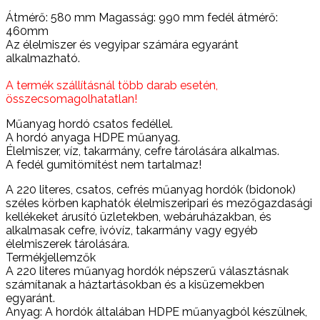
Átmérő: 580 mm Magasság: 990 mm fedél átmérő:
460mm
Az élelmiszer és vegyipar számára egyaránt
alkalmazható.
A termék szállításnál több darab esetén,
összecsomagolhatatlan!
Műanyag hordó csatos fedéllel.
A hordó anyaga HDPE műanyag.
Élelmiszer, víz, takarmány, cefre tárolására alkalmas.
A fedél gumitömítést nem tartalmaz!
A 220 literes, csatos, cefrés műanyag hordók (bidonok)
széles körben kaphatók élelmiszeripari és mezőgazdasági
kellékeket árusító üzletekben, webáruházakban, és
alkalmasak cefre, ivóvíz, takarmány vagy egyéb
élelmiszerek tárolására.
Termékjellemzők
A 220 literes műanyag hordók népszerű választásnak
számítanak a háztartásokban és a kisüzemekben
egyaránt.
Anyag: A hordók általában HDPE műanyagból készülnek,