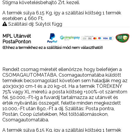
Stigma követelésbehajtó Zrt. kezeli.
A termék súlya 6.15
Kg
, így a szállítási költség 1 termék
esetében 4 660
Ft
.
Szállítási díj: Súlytól függ
MPL Utánvét
PostaPonton
(Ehhez a termékhez ez a szállítási mód nem választható!)
Rendelt csomag méretét ellenőrizze, hogy beleférjen a
CSOMAGAUTOMATÁBA. Csomagautomatába küldött
termékek becsomagolást követően sem haladják meg az
40x30x30 cm-t és a 20 kg-ot. Ha a termék TÖRÉKENY
75% vagy XL méretű a posta költség +100%-ot számítom
fel. 50.000,-Ft-ig a fuvardíj tartalmazza az utánvét és
érték nyilvánítás összegét, felette minden megkezdett
10.000,-Ft után 890,-Ft a díj. Szállítás: Posta pontra,
Postán, Coop üzletekben, Mol töltőállomásokon,
Csomagautomatába.
A termék súlya 6.15
Kg
, így a szállítási költség 1 termék