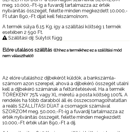
meg. 10.000,-Ft-ig a fuvardíj tartalmazza az érték
nyilvánítás összegét, felette minden megkezdett 10.000,-
Ft után 890,-Ft díjat kell felszámolnom.
A termék súlya 6.15
Kg
, így a szállítási költség 1 termék
esetében 2 590
Ft
.
Szállítási díj: Súlytól függ
Előre utalásos szállítás
(Ehhez a termékhez ez a szállítási mód
nem választható!)
Az előre utaláshoz díjbekérőt küldök, a bankszámla-
számom azon szerepel, ahová a díjbekérő összegét utalni
kell a díjbekérő számának a feltüntetésével. Ha a termék
TÖRÉKENY 75% vagy XL méretű a posta költség 100%. A
rendelés ha több darabból áll és összecsomagolhatatlan
a reális SZÁLLÍTÁSI DÍJAT a csomagok számával
SZORZOM meg. 50.000,-Ft-ig a fuvardíj tartalmazza az
érték nyilvánítás összegét, felette minden megkezdett
10.000,-Ft érték után 890,-Ft a díj.