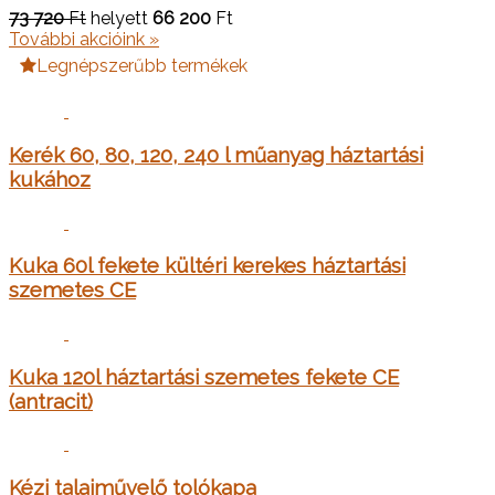
73 720
Ft
helyett
66 200
Ft
További akcióink »
Legnépszerűbb termékek
Kerék 60, 80, 120, 240 l műanyag háztartási
kukához
Kuka 60l fekete kültéri kerekes háztartási
szemetes CE
Kuka 120l háztartási szemetes fekete CE
(antracit)
Kézi talajművelő tolókapa