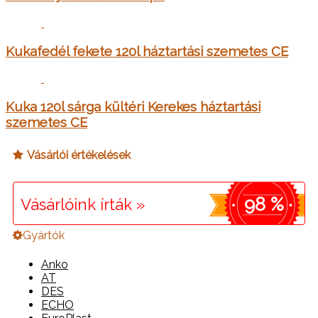
Kukafedél fekete 120l háztartási szemetes CE
Kuka 120l sárga kültéri Kerekes háztartási
szemetes CE
Vásárlói értékelések
98 %
Vásárlóink írták »
Gyártók
Anko
AT
DES
ECHO