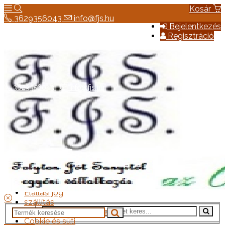
Kosár
3629356043
info@fjs.hu
Bejelentkezés
Regisztráció
3629356043
info@fjs.hu
Hírek
Elérhetőség
Általános szerződési feltételek
Elállási jog
szállítás
Adatkezelési tájékoztató
Cookie és süti