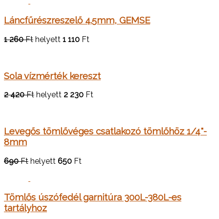
Láncfűrészreszelő 4.5mm, GEMSE
1 260
Ft
helyett
1 110
Ft
Sola vízmérték kereszt
2 420
Ft
helyett
2 230
Ft
Levegős tömlővéges csatlakozó tömlőhöz 1/4"-
8mm
690
Ft
helyett
650
Ft
Tömlős úszófedél garnitúra 300L-380L-es
tartályhoz