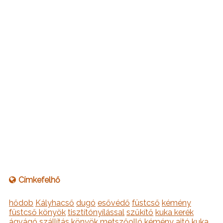
Címkefelhő
hődob
Kályhacső
dugó
esővédő
füstcső
kémény
füstcső könyök
tisztítónyílással
szűkítő
kuka kerék
ágvágó
szállítás
könyök
metszőolló
kémény ajtó
kuka