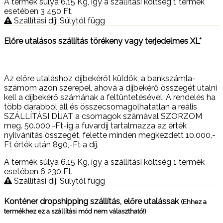
A termék súlya 6.15
Kg
, így a szállítási költség 1 termék
esetében 3 450
Ft
.
Szállítási díj: Súlytól függ
Előre utalásos szállítás törékeny vagy terjedelmes XL*
Az előre utaláshoz díjbekérőt küldök, a bankszámla-
számom azon szerepel, ahová a díjbekérő összegét utalni
kell a díjbekérő számának a feltüntetésével. A rendelés ha
több darabból áll és összecsomagolhatatlan a reális
SZÁLLÍTÁSI DÍJAT a csomagok számával SZORZOM
meg. 50.000,-Ft-ig a fuvardíj tartalmazza az érték
nyilvánítás összegét, felette minden megkezdett 10.000,-
Ft érték után 890,-Ft a díj.
A termék súlya 6.15
Kg
, így a szállítási költség 1 termék
esetében 6 230
Ft
.
Szállítási díj: Súlytól függ
Konténer dropshipping szállítás, előre utalássak
(Ehhez a
termékhez ez a szállítási mód nem választható!)