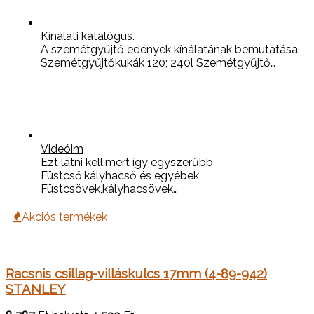
Kínálati katalógus.
A szemétgyűjtő edények kínálatának bemutatása.
Szemétgyűjtőkukák 120; 240l Szemétgyűjtő…
Videóim
Ezt látni kell,mert így egyszerűbb
Füstcső,kályhacső és egyébek
Füstcsövek,kályhacsövek…
Akciós termékek
Racsnis csillag-villáskulcs 17mm (4-89-942)
STANLEY