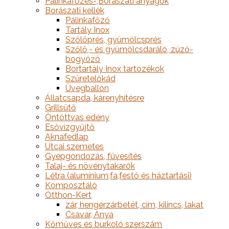
Pálinkafőzés-,Borászati anyagok
Borászati kellék
Pálinkafőző
Tartály Inox
Szőlőprés, gyümölcsprés
Szőlő,- és gyümölcsdaráló, zúzó-
bogyózó
Bortartály Inox tartozékok
Szüretelőkád
Üvegballon
Állatcsapda, kárenyhítésre
Grillsütő
Öntöttvas edény
Esővízgyűjtő
Aknafedlap
Utcai szemetes
Gyepgondozás, füvesítés
Talaj- és növénytakarók
Létra (alumínium,fa,festő és háztartási)
Komposztáló
Otthon-Kert
zár, hengerzárbetét, cím, kilincs, lakat
Csavar, Anya
Kőműves és burkoló szerszám