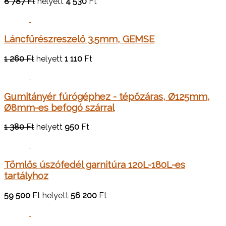
8 787
Ft
helyett
4 530
Ft
Láncfűrészreszelő 3.5mm, GEMSE
1 260
Ft
helyett
1 110
Ft
Gumitányér fúrógéphez - tépőzáras, Ø125mm,
Ø8mm-es befogó szárral
1 380
Ft
helyett
950
Ft
Tömlős úszófedél garnitúra 120L-180L-es
tartályhoz
59 500
Ft
helyett
56 200
Ft