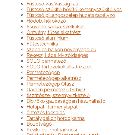
Füstcső vas Vastag falu
Füstcső szűkítő bővítő kéményszűkítő vas
Füstcső pillangószelep huzatszabályzó
Hődob, hőfokozó
Esővédő sapka, szélkakas
Öntvény, fűtés alkatrész
Füstcső alumínium
Fűtéstechnika
szoba és balkon növényápolók
Rekesz, Láda M- zöldséges
SOLO permetező
SOLO tartozékok,alkatrészek
Permetezőgép
Permetezőgép alkatrész
Permetezőgép Olasz
Garden permetező (Srbija)
tisztítószer, szennyvízkezelő
Bio/öko gazdaságban használható
Hólapát, Terménylapát
öntözés locsolás
Tartály,ballon,hordó,kanna
Bozótvágó
Kézikocsi, molnárkocsi