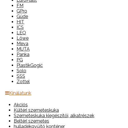
EuroPlast
FM
GPro
Güde
HIT
ICS
LEO
Löwe
Meva
MUTA
Panka
PG
PlastikGogić
Solo
SSS
Zottel
Kínálatunk
Akciós
Kültéri szemeteskuka
Szemeteskuka kiegészítői, alkatrészek
Beltéri szemetes
hulladékgyűjtő konténer