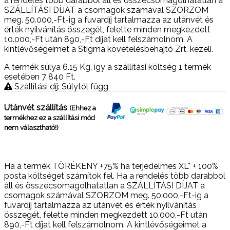
a rendelés több darabból áll és összecsomagolhatatlan a
SZÁLLÍTÁSI DÍJAT a csomagok számával SZORZOM
meg. 50.000,-Ft-ig a fuvardíj tartalmazza az utánvét és
érték nyilvánítás összegét, felette minden megkezdett
10.000,-Ft után 890,-Ft díjat kell felszámolnom. A
kintlévőségeimet a Stigma követelésbehajtó Zrt. kezeli.
A termék súlya 6.15
Kg
, így a szállítási költség 1 termék
esetében 7 840
Ft
.
Szállítási díj: Súlytól függ
Utánvét szállítás
(Ehhez a
termékhez ez a szállítási mód
nem választható!)
Ha a termék TÖRÉKENY +75% ha terjedelmes XL* + 100%
posta költséget számítok fel. Ha a rendelés több darabból
áll és összecsomagolhatatlan a SZÁLLÍTÁSI DÍJAT a
csomagok számával SZORZOM meg. 50.000,-Ft-ig a
fuvardíj tartalmazza az utánvét és érték nyilvánítás
összegét, felette minden megkezdett 10.000,-Ft után
890,-Ft díjat kell felszámolnom. A kintlévőségeimet a