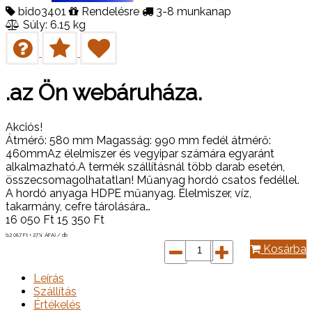
bido3401
Rendelésre
3-8 munkanap
Súly: 6.15 kg
.az Ön webáruháza.
Akciós!
Átmérő: 580 mm Magasság: 990 mm fedél átmérő:
460mmAz élelmiszer és vegyipar számára egyaránt
alkalmazható.A termék szállításnál több darab esetén,
összecsomagolhatatlan! Műanyag hordó csatos fedéllel.
A hordó anyaga HDPE műanyag. Élelmiszer, víz,
takarmány, cefre tárolására…
16 050
Ft
15 350
Ft
(12 087
Ft
+ 27% ÁFA) / db
Kosárba
Leírás
Szállítás
Értékelés