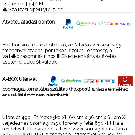
esetében 4 940
Ft
.
Szállítási díj: Súlytól függ
Átvétel, átadási ponton.
Elektronikus fizetés kötelező, az "átadás vecsési vagy
tatabányai átadási pontokon" fizetési lehetőség a
vállalkozásomnak nincs !!! Sikertelen kártyás fizetés
esetén díjbekérőt küldök.
A-BOX Utánvét
csomagautomatába szállítás (Foxpost)
(Ehhez a termékhez
ez a szállítási mód nem választható!)
Utánvét 490,-Ft Max.25kg XL 60 cm x 36 cm x 61 cm XL
terjedelmes csomag, vagy törékeny felár 890,-Ft Ha a
rendelés több darabból áll és összecsomagolhatatlan a
SZÁLLÍTÁSI DÍJAT a csomagok számával SZORZOM