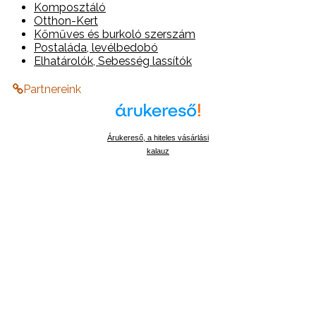
Komposztáló
Otthon-Kert
Kőműves és burkoló szerszám
Postaláda, levélbedobó
Elhatárolók, Sebesség lassítók
Partnereink
Árukereső, a hiteles vásárlási
kalauz