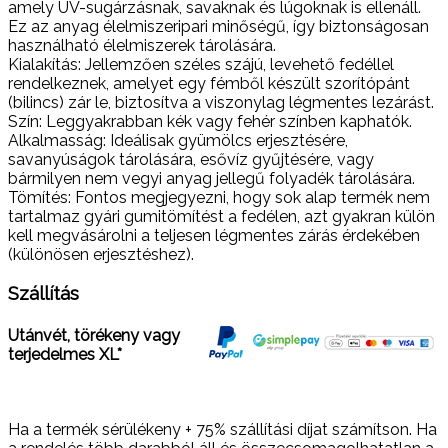
amely UV-sugárzásnak, savaknak és lúgoknak is ellenáll.
Ez az anyag élelmiszeripari minőségű, így biztonságosan
használható élelmiszerek tárolására.
Kialakítás: Jellemzően széles szájú, levehető fedéllel
rendelkeznek, amelyet egy fémből készült szorítópánt
(bilincs) zár le, biztosítva a viszonylag légmentes lezárást.
Szín: Leggyakrabban kék vagy fehér színben kaphatók.
Alkalmasság: Ideálisak gyümölcs erjesztésére,
savanyúságok tárolására, esővíz gyűjtésére, vagy
bármilyen nem vegyi anyag jellegű folyadék tárolására.
Tömítés: Fontos megjegyezni, hogy sok alap termék nem
tartalmaz gyári gumitömítést a fedélen, azt gyakran külön
kell megvásárolni a teljesen légmentes zárás érdekében
(különösen erjesztéshez).
Szállítás
Utánvét, törékeny vagy
terjedelmes XL*
Ha a termék sérülékeny + 75% szállítási díjat számítson. Ha