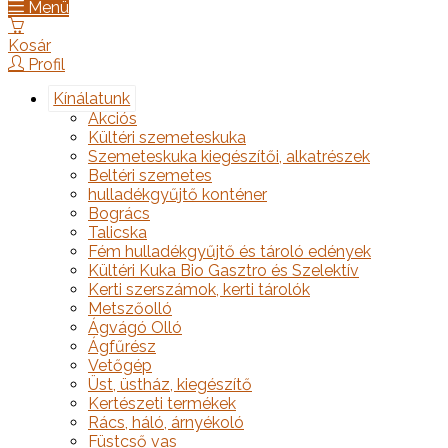
Menü
Kosár
Profil
Kínálatunk
Akciós
Kültéri szemeteskuka
Szemeteskuka kiegészítői, alkatrészek
Beltéri szemetes
hulladékgyűjtő konténer
Bogrács
Talicska
Fém hulladékgyűjtő és tároló edények
Kültéri Kuka Bio Gasztro és Szelektív
Kerti szerszámok, kerti tárolók
Metszőolló
Ágvágó Olló
Ágfűrész
Vetőgép
Üst, üstház, kiegészítő
Kertészeti termékek
Rács, háló, árnyékoló
Füstcső vas