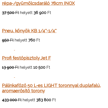
répa-/gyümölcsdaráló 78cm INOX
37 500
Ft
helyett
36 900
Ft
Pneu. könyök KB 1/4"-1/4"
950
Ft
helyett
760
Ft
Profi festőpisztoly Jet F
13 900
Ft
helyett
10 500
Ft
Pálinkafőző 50 L-es LIGHT toronnyal duplafalú,
aromaerősítő torony
433 000
Ft
helyett
383 800
Ft