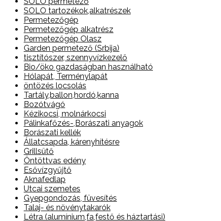
SOLO permetező
SOLO tartozékok,alkatrészek
Permetezőgép
Permetezőgép alkatrész
Permetezőgép Olasz
Garden permetező (Srbija)
tisztítószer, szennyvízkezelő
Bio/öko gazdaságban használható
Hólapát, Terménylapát
öntözés locsolás
Tartály,ballon,hordó,kanna
Bozótvágó
Kézikocsi, molnárkocsi
Pálinkafőzés-,Borászati anyagok
Borászati kellék
Állatcsapda, kárenyhítésre
Grillsütő
Öntöttvas edény
Esővízgyűjtő
Aknafedlap
Utcai szemetes
Gyepgondozás, füvesítés
Talaj- és növénytakarók
Létra (alumínium,fa,festő és háztartási)