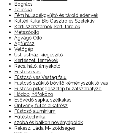
Bogrács
Talicska
Fém hulladékgyűjtő és tároló edények
Kültéri Kuka Bio Gasztro és Szelektív
Kerti szerszámok, kerti tárolók
Metszőolló
Ágvágó Olló
Ágfűrész
Vetőgép
Üst, üstház, kiegészítő
Kertészeti termékek
Rács, háló, árnyékoló
Füstcső vas
Füstcső vas Vastag falu
Füstcső szűkítő bővítő kéményszűkítő vas
Füstcső pillangószelep huzatszabályzó
Hődob, hőfokozó
Esővédő sapka, szélkakas
Öntvény, fűtés alkatrész
Füstcső alumínium
Fűtéstechnika
szoba és balkon növényápolók
Rekesz, Láda M- zöldséges