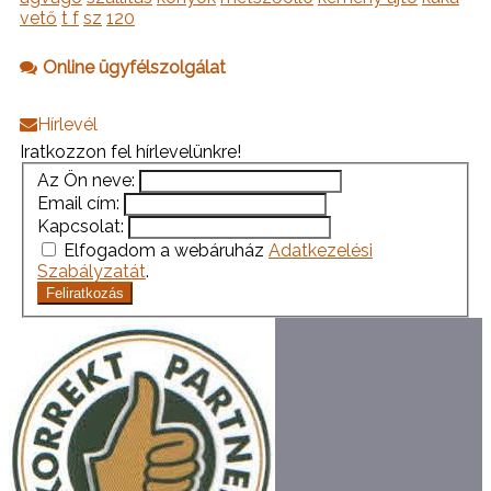
vető
t f
sz
120
Online ügyfélszolgálat
Hírlevél
Iratkozzon fel hírlevelünkre!
Az Ön neve:
Email cím:
Kapcsolat:
Elfogadom a webáruház
Adatkezelési
Szabályzatát
.
Feliratkozás