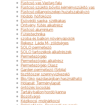
Füstcső vas Vastag falu
Füstcső szűkítő bővítő kéményszűkítő vas
Füstcső pillangószelep huzatszabályzó
Hődob, hőfokozó
Esővédő sapka, szélkakas
Öntvény, fűtés alkatrész
Füstcső alumínium
Fűtéstechnika
szoba és balkon növényápolók
Rekesz, Láda M- zöldséges
SOLO permetező
SOLO tartozékok,alkatrészek
Permetezőgép
Permetezőgép alkatrész
Permetezőgép Olasz
Garden permetező (Srbija)
tisztítószer, szennyvízkezelő
Bio/öko gazdaságban használható
Hólapát, Terménylapát
öntözés locsolás
Tartály,ballon,hordó,kanna
Bozótvágó
Kézikocsi, molnárkocsi