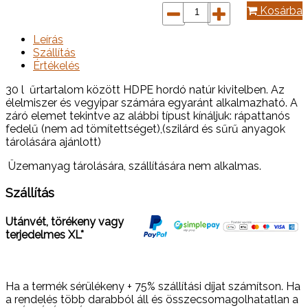
Kosárba
Leírás
Szállítás
Értékelés
30 l űrtartalom között HDPE hordó natúr kivitelben. Az
élelmiszer és vegyipar számára egyaránt alkalmazható. A
záró elemet tekintve az alábbi típust kínáljuk: rápattanós
fedelű (nem ad tömítettséget),(szilárd és sűrű anyagok
tárolására ajánlott)
Üzemanyag tárolására, szállítására nem alkalmas.
Szállítás
Utánvét, törékeny vagy
terjedelmes XL*
Ha a termék sérülékeny + 75% szállítási díjat számítson. Ha
a rendelés több darabból áll és összecsomagolhatatlan a