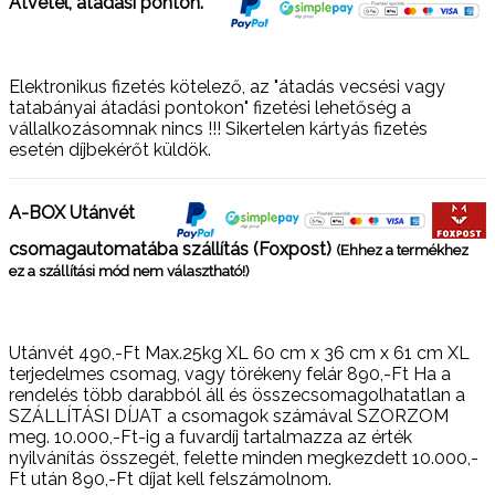
Átvétel, átadási ponton.
Elektronikus fizetés kötelező, az "átadás vecsési vagy
tatabányai átadási pontokon" fizetési lehetőség a
vállalkozásomnak nincs !!! Sikertelen kártyás fizetés
esetén díjbekérőt küldök.
A-BOX Utánvét
csomagautomatába szállítás (Foxpost)
(Ehhez a termékhez
ez a szállítási mód nem választható!)
Utánvét 490,-Ft Max.25kg XL 60 cm x 36 cm x 61 cm XL
terjedelmes csomag, vagy törékeny felár 890,-Ft Ha a
rendelés több darabból áll és összecsomagolhatatlan a
SZÁLLÍTÁSI DÍJAT a csomagok számával SZORZOM
meg. 10.000,-Ft-ig a fuvardíj tartalmazza az érték
nyilvánítás összegét, felette minden megkezdett 10.000,-
Ft után 890,-Ft díjat kell felszámolnom.