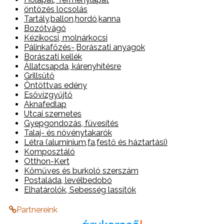
öntözés locsolás
Tartály,ballon,hordó,kanna
Bozótvágó
Kézikocsi, molnárkocsi
Pálinkafőzés-,Borászati anyagok
Borászati kellék
Állatcsapda, kárenyhítésre
Grillsütő
Öntöttvas edény
Esővízgyűjtő
Aknafedlap
Utcai szemetes
Gyepgondozás, füvesítés
Talaj- és növénytakarók
Létra (alumínium,fa,festő és háztartási)
Komposztáló
Otthon-Kert
Kőműves és burkoló szerszám
Postaláda, levélbedobó
Elhatárolók, Sebesség lassítók
Partnereink