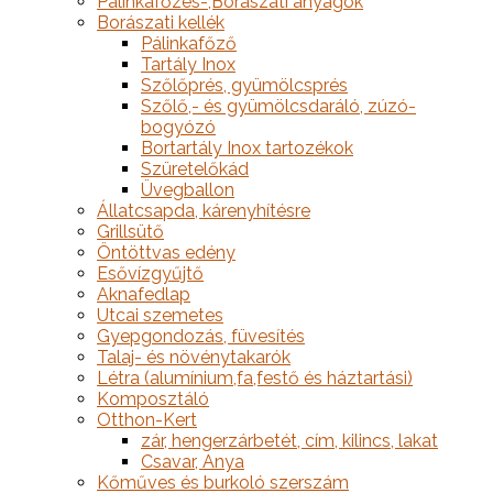
Pálinkafőzés-,Borászati anyagok
Borászati kellék
Pálinkafőző
Tartály Inox
Szőlőprés, gyümölcsprés
Szőlő,- és gyümölcsdaráló, zúzó-
bogyózó
Bortartály Inox tartozékok
Szüretelőkád
Üvegballon
Állatcsapda, kárenyhítésre
Grillsütő
Öntöttvas edény
Esővízgyűjtő
Aknafedlap
Utcai szemetes
Gyepgondozás, füvesítés
Talaj- és növénytakarók
Létra (alumínium,fa,festő és háztartási)
Komposztáló
Otthon-Kert
zár, hengerzárbetét, cím, kilincs, lakat
Csavar, Anya
Kőműves és burkoló szerszám