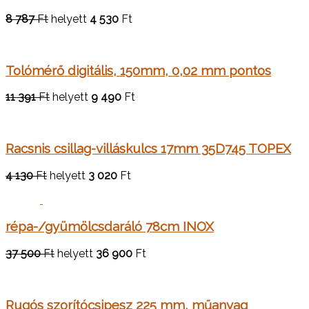
8 787
Ft
helyett
4 530
Ft
Tolómérő digitális, 150mm, 0,02 mm pontos
11 391
Ft
helyett
9 490
Ft
Racsnis csillag-villáskulcs 17mm 35D745 TOPEX
4 130
Ft
helyett
3 020
Ft
répa-/gyümölcsdaráló 78cm INOX
37 500
Ft
helyett
36 900
Ft
Rugós szorítócsipesz 225 mm, műanyag