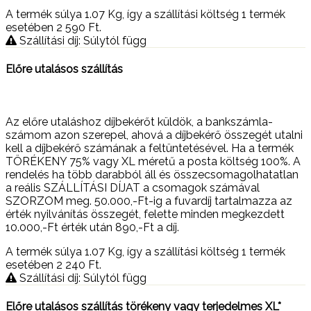
A termék súlya 1.07
Kg
, így a szállítási költség 1 termék
esetében 2 590
Ft
.
Szállítási díj: Súlytól függ
Előre utalásos szállítás
Az előre utaláshoz díjbekérőt küldök, a bankszámla-
számom azon szerepel, ahová a díjbekérő összegét utalni
kell a díjbekérő számának a feltüntetésével. Ha a termék
TÖRÉKENY 75% vagy XL méretű a posta költség 100%. A
rendelés ha több darabból áll és összecsomagolhatatlan
a reális SZÁLLÍTÁSI DÍJAT a csomagok számával
SZORZOM meg. 50.000,-Ft-ig a fuvardíj tartalmazza az
érték nyilvánítás összegét, felette minden megkezdett
10.000,-Ft érték után 890,-Ft a díj.
A termék súlya 1.07
Kg
, így a szállítási költség 1 termék
esetében 2 240
Ft
.
Szállítási díj: Súlytól függ
Előre utalásos szállítás törékeny vagy terjedelmes XL*