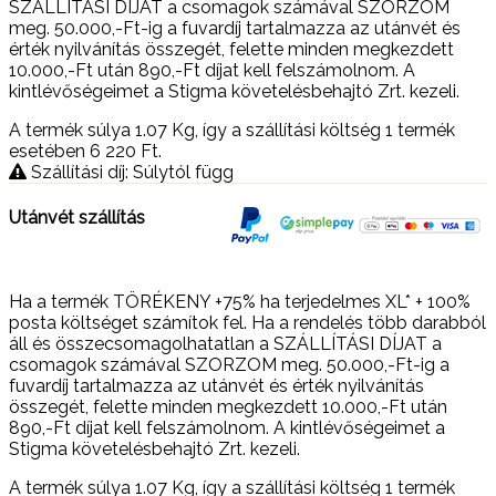
SZÁLLÍTÁSI DÍJAT a csomagok számával SZORZOM
meg. 50.000,-Ft-ig a fuvardíj tartalmazza az utánvét és
érték nyilvánítás összegét, felette minden megkezdett
10.000,-Ft után 890,-Ft díjat kell felszámolnom. A
kintlévőségeimet a Stigma követelésbehajtó Zrt. kezeli.
A termék súlya 1.07
Kg
, így a szállítási költség 1 termék
esetében 6 220
Ft
.
Szállítási díj: Súlytól függ
Utánvét szállítás
Ha a termék TÖRÉKENY +75% ha terjedelmes XL* + 100%
posta költséget számítok fel. Ha a rendelés több darabból
áll és összecsomagolhatatlan a SZÁLLÍTÁSI DÍJAT a
csomagok számával SZORZOM meg. 50.000,-Ft-ig a
fuvardíj tartalmazza az utánvét és érték nyilvánítás
összegét, felette minden megkezdett 10.000,-Ft után
890,-Ft díjat kell felszámolnom. A kintlévőségeimet a
Stigma követelésbehajtó Zrt. kezeli.
A termék súlya 1.07
Kg
, így a szállítási költség 1 termék