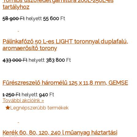
tartályhoz
58 900
Ft
helyett
55 600
Ft
Pálinkafőző 50 L-es LIGHT toronnyal duplafalú,
aromaerősítő torony
433 000
Ft
helyett
383 800
Ft
Fűrészreszelő háromélű 125 x 11,8 mm, GEMSE
1 250
Ft
helyett
940
Ft
További akcióink »
Legnépszerűbb termékek
Kerék 60, 80, 120, 240 l műanyag háztartási