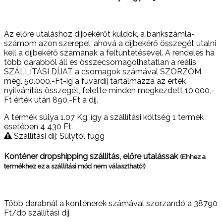
Az előre utaláshoz díjbekérőt küldök, a bankszámla-
számom azon szerepel, ahová a díjbekérő összegét utalni
kell a díjbekérő számának a feltüntetésével. A rendelés ha
több darabból áll és összecsomagolhatatlan a reális
SZÁLLÍTÁSI DÍJAT a csomagok számával SZORZOM
meg. 50.000,-Ft-ig a fuvardíj tartalmazza az érték
nyilvánítás összegét, felette minden megkezdett 10.000,-
Ft érték után 890,-Ft a díj.
A termék súlya 1.07
Kg
, így a szállítási költség 1 termék
esetében 4 430
Ft
.
Szállítási díj: Súlytól függ
Konténer dropshipping szállítás, előre utalássak
(Ehhez a
termékhez ez a szállítási mód nem választható!)
Több darabnál a konténerek számával szorzandó a 38790
Ft/db szállítási díj.