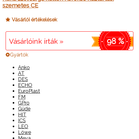
szemetes CE
Vásárlói értékelések
98 %
Vásárlóink írták »
Gyártók
Anko
AT
DES
ECHO
EuroPlast
FM
GPro
Güde
HIT
ICS
LEO
Löwe
Meva