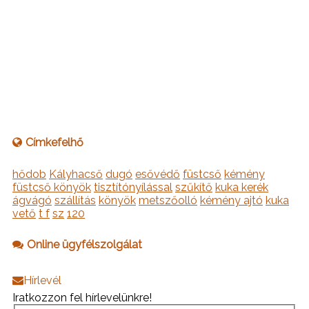
Címkefelhő
hődob
Kályhacső
dugó
esővédő
füstcső
kémény
füstcső könyök
tisztítónyílással
szűkítő
kuka kerék
ágvágó
szállítás
könyök
metszőolló
kémény ajtó
kuka
vető
t f
sz
120
Online ügyfélszolgálat
Hírlevél
Iratkozzon fel hírlevelünkre!