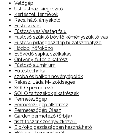
Vetőgép
Üst, üstház, kiegészítő
Kertészeti termékek
Rács, háló, árnyékoló
Füstcső vas
Füstcső vas Vastag falu
Füstcső szűkítő bővítő kéményszűkítő vas
Füstcső pillangószelep huzatszabályzó
Hődob, hőfokozó
Esővédő sapka, szélkakas
Öntvény, fűtés alkatrész
Füstcső alumínium
Fűtéstechnika
szoba és balkon növényápolók
Rekesz, Láda M- zöldséges
SOLO permetező
SOLO tartozékok,alkatrészek
Permetezőgép
Permetezőgép alkatrész
Permetezőgép Olasz
Garden permetező (Srbija)
tisztítószer, szennyvízkezelő
Bio/öko gazdaságban használható
Hólapát, Terménylapát