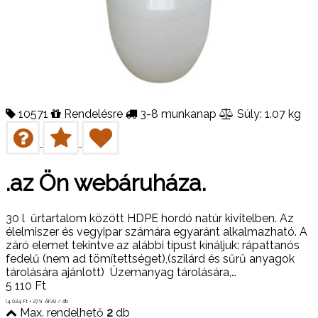
10571
Rendelésre
3-8 munkanap
Súly: 1.07 kg
.az Ön webáruháza.
30 l űrtartalom között HDPE hordó natúr kivitelben. Az
élelmiszer és vegyipar számára egyaránt alkalmazható. A
záró elemet tekintve az alábbi típust kínáljuk: rápattanós
fedelű (nem ad tömítettséget),(szilárd és sűrű anyagok
tárolására ajánlott) Üzemanyag tárolására,…
5 110
Ft
(4 024
Ft
+ 27% ÁFA) / db
Max. rendelhető
2
db