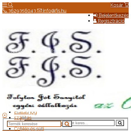
Kosár
3629356043
info@fjs.hu
Bejelentkezés
Regisztráció
3629356043
info@fjs.hu
Hírek
Elérhetőség
Általános szerződési feltételek
Elállási jog
szállítás
Adatkezelési tájékoztató
Cookie és süti