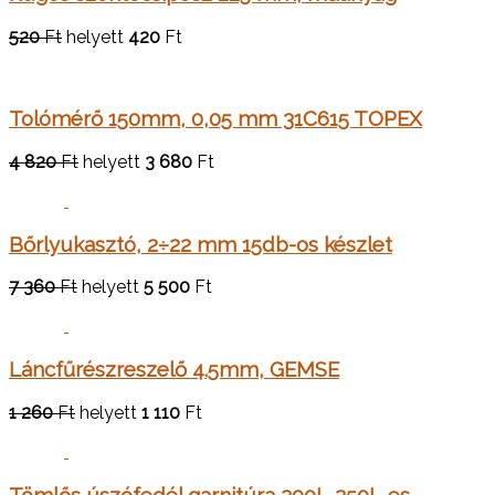
520
Ft
helyett
420
Ft
Tolómérő 150mm, 0,05 mm 31C615 TOPEX
4 820
Ft
helyett
3 680
Ft
Bőrlyukasztó, 2÷22 mm 15db-os készlet
7 360
Ft
helyett
5 500
Ft
Láncfűrészreszelő 4.5mm, GEMSE
1 260
Ft
helyett
1 110
Ft
Tömlős úszófedél garnitúra 200L-250L-es