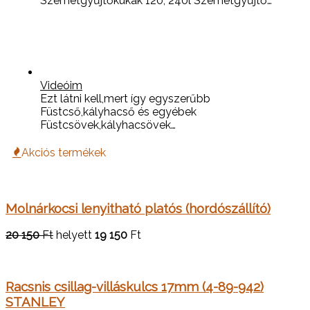
Szemétgyűjtőkukák 120; 240l Szemétgyűjtő…
Videóim
Ezt látni kell,mert így egyszerűbb
Füstcső,kályhacső és egyébek
Füstcsövek,kályhacsövek…
Akciós termékek
Molnárkocsi lenyitható platós (hordószállító)
20 150
Ft
helyett
19 150
Ft
Racsnis csillag-villáskulcs 17mm (4-89-942)
STANLEY