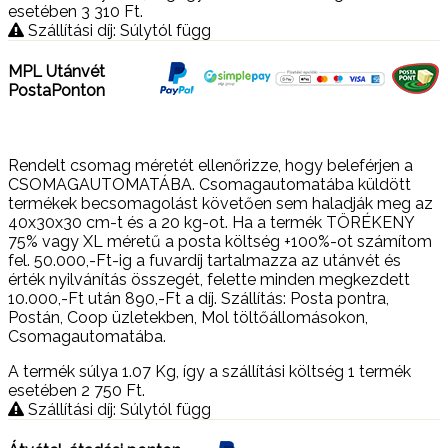
esetében 3 310
Ft
.
Szállítási díj: Súlytól függ
MPL Utánvét
PostaPonton
Rendelt csomag méretét ellenőrizze, hogy beleférjen a
CSOMAGAUTOMATÁBA. Csomagautomatába küldött
termékek becsomagolást követően sem haladják meg az
40x30x30 cm-t és a 20 kg-ot. Ha a termék TÖRÉKENY
75% vagy XL méretű a posta költség +100%-ot számítom
fel. 50.000,-Ft-ig a fuvardíj tartalmazza az utánvét és
érték nyilvánítás összegét, felette minden megkezdett
10.000,-Ft után 890,-Ft a díj. Szállítás: Posta pontra,
Postán, Coop üzletekben, Mol töltőállomásokon,
Csomagautomatába.
A termék súlya 1.07
Kg
, így a szállítási költség 1 termék
esetében 2 750
Ft
.
Szállítási díj: Súlytól függ