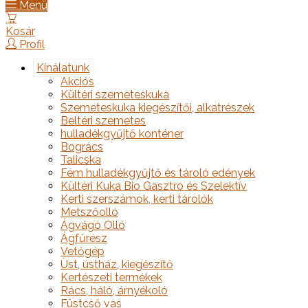
Menü
Kosár
Profil
Kínálatunk
Akciós
Kültéri szemeteskuka
Szemeteskuka kiegészítői, alkatrészek
Beltéri szemetes
hulladékgyűjtő konténer
Bogrács
Talicska
Fém hulladékgyűjtő és tároló edények
Kültéri Kuka Bio Gasztro és Szelektív
Kerti szerszámok, kerti tárolók
Metszőolló
Ágvágó Olló
Ágfűrész
Vetőgép
Üst, üstház, kiegészítő
Kertészeti termékek
Rács, háló, árnyékoló
Füstcső vas