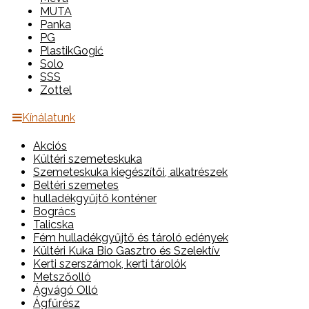
MUTA
Panka
PG
PlastikGogić
Solo
SSS
Zottel
Kínálatunk
Akciós
Kültéri szemeteskuka
Szemeteskuka kiegészítői, alkatrészek
Beltéri szemetes
hulladékgyűjtő konténer
Bogrács
Talicska
Fém hulladékgyűjtő és tároló edények
Kültéri Kuka Bio Gasztro és Szelektív
Kerti szerszámok, kerti tárolók
Metszőolló
Ágvágó Olló
Ágfűrész