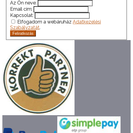
Az Ön neve:
Email cím:
Kapcsolat:
Elfogadom a webáruház
Adatkezelési
Szabályzatát
.
Feliratkozás