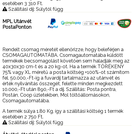
esetében 3 310
Ft
.
Szállítási díj: Súlytól függ
MPL Utánvét
PostaPonton
Rendelt csomag méretét ellenőrizze, hogy beleférjen a
CSOMAGAUTOMATÁBA. Csomagautomatába küldött
termékek becsomagolást követően sem haladják meg az
40x30x30 cm-t és a 20 kg-ot. Ha a termék TÖRÉKENY
75% vagy XL méretű a posta költség +100%-ot számítom
fel. 50.000,-Ft-ig a fuvardíj tartalmazza az utánvét és
érték nyilvánítás összegét, felette minden megkezdett
10.000,-Ft után 890,-Ft a díj. Szállítás: Posta pontra,
Postán, Coop üzletekben, Mol töltőállomásokon,
Csomagautomatába.
A termék súlya 1.80
Kg
, így a szállítási költség 1 termék
esetében 2 750
Ft
.
Szállítási díj: Súlytól függ