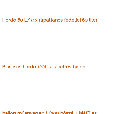
Hordó 60 L/343 rápattanós fedéllel 60 liter
Bilincses hordó 120L kék cefrés bidon
ballon műanyag 50 l /200 bőszájú kétfüles