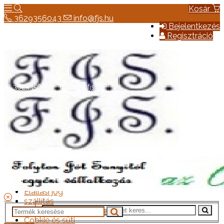
Kosár
3629356043
info@fjs.hu
Bejelentkezés
Regisztráció
3629356043
info@fjs.hu
Hírek
Elérhetőség
Általános szerződési feltételek
Elállási jog
szállítás
Adatkezelési tájékoztató
Cookie és süti