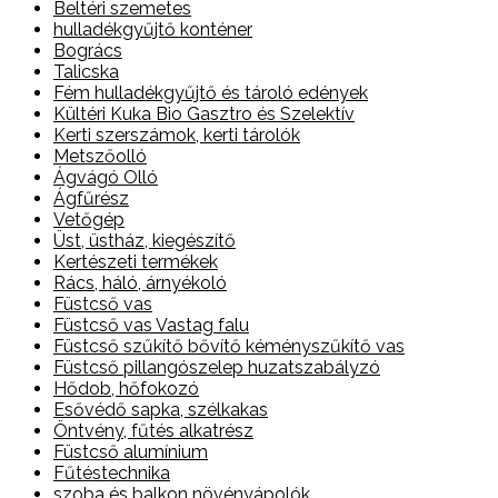
Beltéri szemetes
hulladékgyűjtő konténer
Bogrács
Talicska
Fém hulladékgyűjtő és tároló edények
Kültéri Kuka Bio Gasztro és Szelektív
Kerti szerszámok, kerti tárolók
Metszőolló
Ágvágó Olló
Ágfűrész
Vetőgép
Üst, üstház, kiegészítő
Kertészeti termékek
Rács, háló, árnyékoló
Füstcső vas
Füstcső vas Vastag falu
Füstcső szűkítő bővítő kéményszűkítő vas
Füstcső pillangószelep huzatszabályzó
Hődob, hőfokozó
Esővédő sapka, szélkakas
Öntvény, fűtés alkatrész
Füstcső alumínium
Fűtéstechnika
szoba és balkon növényápolók