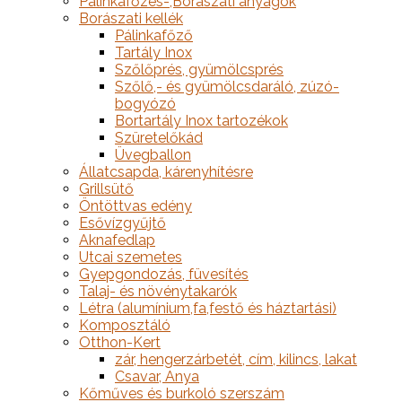
Pálinkafőzés-,Borászati anyagok
Borászati kellék
Pálinkafőző
Tartály Inox
Szőlőprés, gyümölcsprés
Szőlő,- és gyümölcsdaráló, zúzó-
bogyózó
Bortartály Inox tartozékok
Szüretelőkád
Üvegballon
Állatcsapda, kárenyhítésre
Grillsütő
Öntöttvas edény
Esővízgyűjtő
Aknafedlap
Utcai szemetes
Gyepgondozás, füvesítés
Talaj- és növénytakarók
Létra (alumínium,fa,festő és háztartási)
Komposztáló
Otthon-Kert
zár, hengerzárbetét, cím, kilincs, lakat
Csavar, Anya
Kőműves és burkoló szerszám