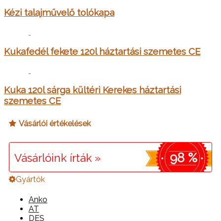
Kézi talajművelő tolókapa
Kukafedél fekete 120l háztartási szemetes CE
Kuka 120l sárga kültéri Kerekes háztartási
szemetes CE
Vásárlói értékelések
98 %
Vásárlóink írták »
Gyártók
Anko
AT
DES