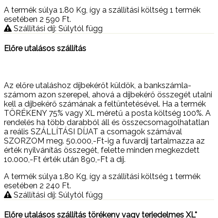
A termék súlya 1.80
Kg
, így a szállítási költség 1 termék
esetében 2 590
Ft
.
Szállítási díj: Súlytól függ
Előre utalásos szállítás
Az előre utaláshoz díjbekérőt küldök, a bankszámla-
számom azon szerepel, ahová a díjbekérő összegét utalni
kell a díjbekérő számának a feltüntetésével. Ha a termék
TÖRÉKENY 75% vagy XL méretű a posta költség 100%. A
rendelés ha több darabból áll és összecsomagolhatatlan
a reális SZÁLLÍTÁSI DÍJAT a csomagok számával
SZORZOM meg. 50.000,-Ft-ig a fuvardíj tartalmazza az
érték nyilvánítás összegét, felette minden megkezdett
10.000,-Ft érték után 890,-Ft a díj.
A termék súlya 1.80
Kg
, így a szállítási költség 1 termék
esetében 2 240
Ft
.
Szállítási díj: Súlytól függ
Előre utalásos szállítás törékeny vagy terjedelmes XL*