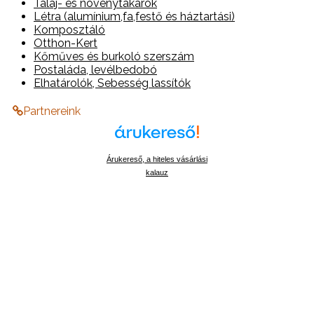
Talaj- és növénytakarók
Létra (alumínium,fa,festő és háztartási)
Komposztáló
Otthon-Kert
Kőműves és burkoló szerszám
Postaláda, levélbedobó
Elhatárolók, Sebesség lassítók
Partnereink
Árukereső, a hiteles vásárlási
kalauz