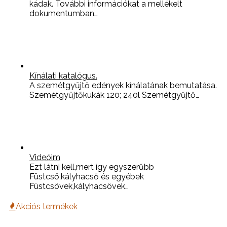
kádak. További információkat a mellékelt
dokumentumban…
Kínálati katalógus.
A szemétgyűjtő edények kínálatának bemutatása.
Szemétgyűjtőkukák 120; 240l Szemétgyűjtő…
Videóim
Ezt látni kell,mert így egyszerűbb
Füstcső,kályhacső és egyébek
Füstcsövek,kályhacsövek…
Akciós termékek