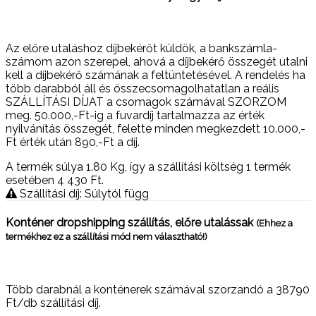
Az előre utaláshoz díjbekérőt küldök, a bankszámla-
számom azon szerepel, ahová a díjbekérő összegét utalni
kell a díjbekérő számának a feltüntetésével. A rendelés ha
több darabból áll és összecsomagolhatatlan a reális
SZÁLLÍTÁSI DÍJAT a csomagok számával SZORZOM
meg. 50.000,-Ft-ig a fuvardíj tartalmazza az érték
nyilvánítás összegét, felette minden megkezdett 10.000,-
Ft érték után 890,-Ft a díj.
A termék súlya 1.80
Kg
, így a szállítási költség 1 termék
esetében 4 430
Ft
.
Szállítási díj: Súlytól függ
Konténer dropshipping szállítás, előre utalássak
(Ehhez a
termékhez ez a szállítási mód nem választható!)
Több darabnál a konténerek számával szorzandó a 38790
Ft/db szállítási díj.