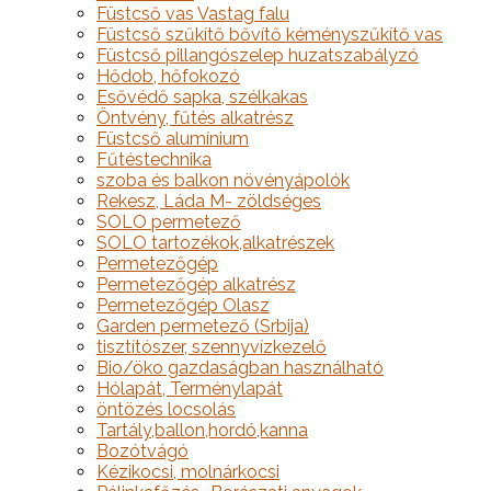
Füstcső vas Vastag falu
Füstcső szűkítő bővítő kéményszűkítő vas
Füstcső pillangószelep huzatszabályzó
Hődob, hőfokozó
Esővédő sapka, szélkakas
Öntvény, fűtés alkatrész
Füstcső alumínium
Fűtéstechnika
szoba és balkon növényápolók
Rekesz, Láda M- zöldséges
SOLO permetező
SOLO tartozékok,alkatrészek
Permetezőgép
Permetezőgép alkatrész
Permetezőgép Olasz
Garden permetező (Srbija)
tisztítószer, szennyvízkezelő
Bio/öko gazdaságban használható
Hólapát, Terménylapát
öntözés locsolás
Tartály,ballon,hordó,kanna
Bozótvágó
Kézikocsi, molnárkocsi