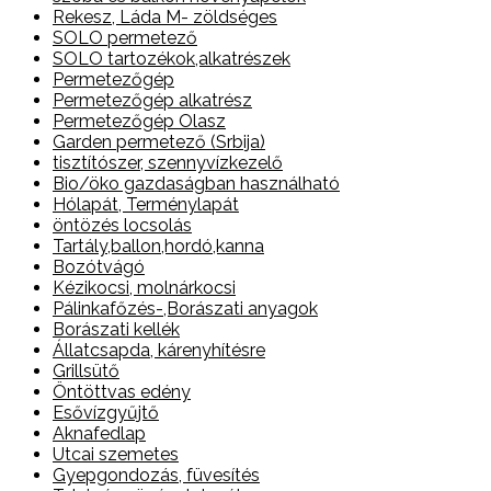
Rekesz, Láda M- zöldséges
SOLO permetező
SOLO tartozékok,alkatrészek
Permetezőgép
Permetezőgép alkatrész
Permetezőgép Olasz
Garden permetező (Srbija)
tisztítószer, szennyvízkezelő
Bio/öko gazdaságban használható
Hólapát, Terménylapát
öntözés locsolás
Tartály,ballon,hordó,kanna
Bozótvágó
Kézikocsi, molnárkocsi
Pálinkafőzés-,Borászati anyagok
Borászati kellék
Állatcsapda, kárenyhítésre
Grillsütő
Öntöttvas edény
Esővízgyűjtő
Aknafedlap
Utcai szemetes
Gyepgondozás, füvesítés