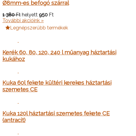
Ø8mm-es befogó szárral
1 380
Ft
helyett
950
Ft
További akcióink »
Legnépszerűbb termékek
Kerék 60, 80, 120, 240 l műanyag háztartási
kukához
Kuka 60l fekete kültéri kerekes háztartási
szemetes CE
Kuka 120l háztartási szemetes fekete CE
(antracit)