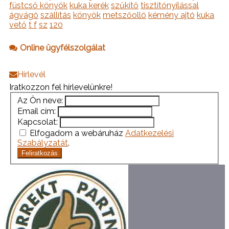
füstcső könyök
kuka kerék
szűkítő
tisztítónyílással
ágvágó
szállítás
könyök
metszőolló
kémény ajtó
kuka
vető
t f
sz
120
Online ügyfélszolgálat
Hírlevél
Iratkozzon fel hírlevelünkre!
Az Ön neve:
Email cím:
Kapcsolat:
Elfogadom a webáruház
Adatkezelési
Szabályzatát
.
Feliratkozás