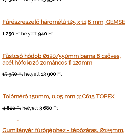
Fűrészreszelő háromélű 125 x 11,8 mm, GEMSE
1 250
Ft
helyett
940
Ft
Füstcső hődob Ø120/550mm barna 6 csöves,
acél hőfokozó zománcos fi 120mm
15 950
Ft
helyett
13 900
Ft
Tolómérő 150mm, 0,05 mm 31C615 TOPEX
4 820
Ft
helyett
3 680
Ft
Gumitányér fúrógéphez - tépőzáras, Ø125mm,