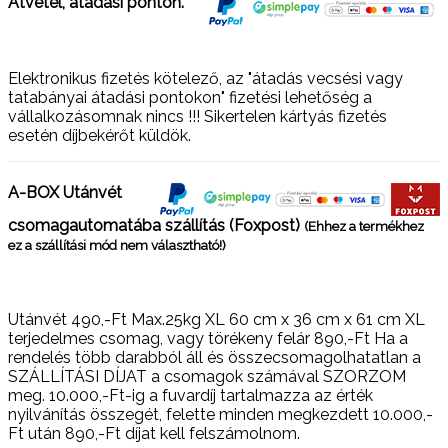
Átvétel, átadási ponton.
Elektronikus fizetés kötelező, az "átadás vecsési vagy
tatabányai átadási pontokon" fizetési lehetőség a
vállalkozásomnak nincs !!! Sikertelen kártyás fizetés
esetén díjbekérőt küldök.
A-BOX Utánvét
csomagautomatába szállítás (Foxpost)
(Ehhez a termékhez
ez a szállítási mód nem választható!)
Utánvét 490,-Ft Max.25kg XL 60 cm x 36 cm x 61 cm XL
terjedelmes csomag, vagy törékeny felár 890,-Ft Ha a
rendelés több darabból áll és összecsomagolhatatlan a
SZÁLLÍTÁSI DÍJAT a csomagok számával SZORZOM
meg. 10.000,-Ft-ig a fuvardíj tartalmazza az érték
nyilvánítás összegét, felette minden megkezdett 10.000,-
Ft után 890,-Ft díjat kell felszámolnom.