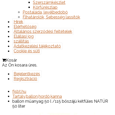
Szerszámkészlet
Körfűrészlap
Postaláda, levélbedobó
Elhatárolók, Sebesség lassítók
Hírek
Elérhetőség
Általános szerződési feltételek
Elállási jog
szállítás
Adatkezelési tájékoztató
Cookie és süti
Kosár
Az Ön kosara üres.
Bejelentkezés
Regisztráció
fjsbt.hu
Tartály,ballon,hordó,kanna
ballon műanyag 50 l /115 bőszájú kétfüles NATÚR
50 liter