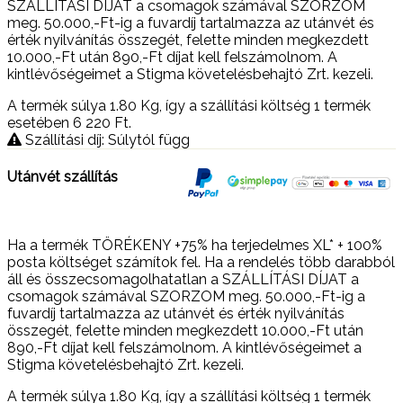
SZÁLLÍTÁSI DÍJAT a csomagok számával SZORZOM
meg. 50.000,-Ft-ig a fuvardíj tartalmazza az utánvét és
érték nyilvánítás összegét, felette minden megkezdett
10.000,-Ft után 890,-Ft díjat kell felszámolnom. A
kintlévőségeimet a Stigma követelésbehajtó Zrt. kezeli.
A termék súlya 1.80
Kg
, így a szállítási költség 1 termék
esetében 6 220
Ft
.
Szállítási díj: Súlytól függ
Utánvét szállítás
Ha a termék TÖRÉKENY +75% ha terjedelmes XL* + 100%
posta költséget számítok fel. Ha a rendelés több darabból
áll és összecsomagolhatatlan a SZÁLLÍTÁSI DÍJAT a
csomagok számával SZORZOM meg. 50.000,-Ft-ig a
fuvardíj tartalmazza az utánvét és érték nyilvánítás
összegét, felette minden megkezdett 10.000,-Ft után
890,-Ft díjat kell felszámolnom. A kintlévőségeimet a
Stigma követelésbehajtó Zrt. kezeli.
A termék súlya 1.80
Kg
, így a szállítási költség 1 termék