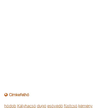
Címkefelhő
hődob
Kályhacső
dugó
esővédő
füstcső
kémény