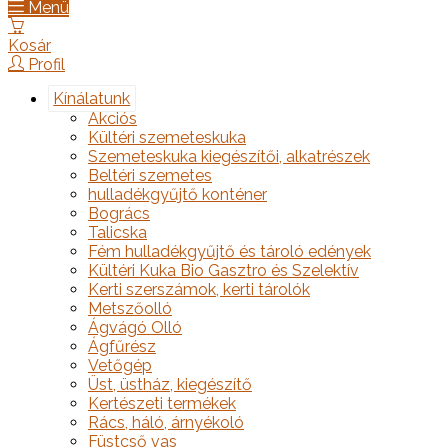
Menü
Kosár
Profil
Kínálatunk
Akciós
Kültéri szemeteskuka
Szemeteskuka kiegészítői, alkatrészek
Beltéri szemetes
hulladékgyűjtő konténer
Bogrács
Talicska
Fém hulladékgyűjtő és tároló edények
Kültéri Kuka Bio Gasztro és Szelektív
Kerti szerszámok, kerti tárolók
Metszőolló
Ágvágó Olló
Ágfűrész
Vetőgép
Üst, üstház, kiegészítő
Kertészeti termékek
Rács, háló, árnyékoló
Füstcső vas