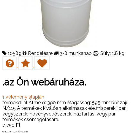
10589
Rendelésre
3-8 munkanap
Súly: 1.8 kg
.az Ön webáruháza.
1
vélemény alapján
termékdíjjal Átmérő: 390 mm Magasság: 595 mm,bőszájú
N/115 A termékek kiválóan alkalmasak élelmiszerek, ipari
vegyszerek, növényvédőszerek, háztartás-vegyipari
termékek csomagolására.
7 750
Ft
(6 102
Ft
+ 27% ÁFA) / db