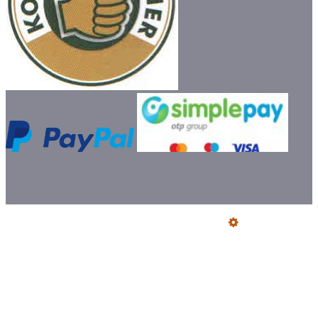
Üzemeltető
Online elállás
Teljes katalógus
Vásárlói értékelések
Szállítói Megfelelőségi Nyilatkozatok
Ajándék szállítás előre utalással
Jegyzőkönyv fogyasztói kifogásról