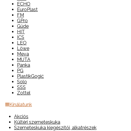
ECHO
EuroPlast
FM
GPro
Güde
HIT
ICS
LEO
Löwe
Meva
MUTA
Panka
PG
PlastikGogić
Solo
SSS
Zottel
Kínálatunk
Akciós
Kültéri szemeteskuka
Szemeteskuka kiegészítői, alkatrészek