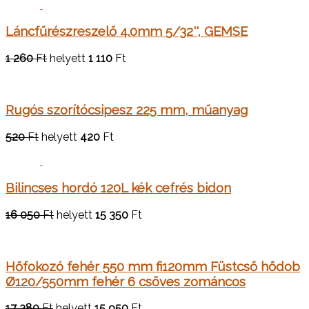
Láncfűrészreszelő 4.0mm 5/32'', GEMSE
1 260
Ft
helyett
1 110
Ft
Rugós szorítócsipesz 225 mm, műanyag
520
Ft
helyett
420
Ft
Bilincses hordó 120L kék cefrés bidon
16 050
Ft
helyett
15 350
Ft
Hőfokozó fehér 550 mm fi120mm Füstcső hődob
Ø120/550mm fehér 6 csöves zománcos
17 380
Ft
helyett
15 950
Ft