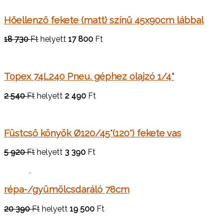
Hőellenző fekete (matt) színű 45x90cm lábbal
18 730
Ft
helyett
17 800
Ft
Topex 74L240 Pneu. géphez olajzó 1/4"
2 540
Ft
helyett
2 490
Ft
Füstcső könyök Ø120/45°(120°) fekete vas
5 920
Ft
helyett
3 390
Ft
répa-/gyümölcsdaráló 78cm
20 390
Ft
helyett
19 500
Ft