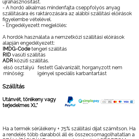
újrahasznosítást.
- A hordó alkalmas mindenfajta cseppfolyós anyag
szállítására és raktározására az alábbi szállítási előírások
figyelembe vételével.
- Engedélyezett megjelölés:
A hordók használata a nemzetközi szállítási előírások
alapján engedélyezett:
IMDG-Code
tengeri szállítás
RID
vasúti szállítás
ADR
közúti szállítás.
első osztályú
festett Galvanizált, horganyzott nem
minőség:
igényel speciális karbantartást
Szállítás
Utánvét, törékeny vagy
terjedelmes XL*
Ha a termék sérülékeny + 75% szállítási díjat számítson. Ha
a rendelés több darabból áll és összecsomagolhatatlan a