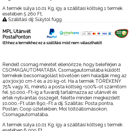
A termék súlya 10.01
Kg
, így a szállítási költség 1 termék
esetében 5 260
Ft
.
Szállítási díj: Súlytól függ
MPL Utánvét
PostaPonton
(Ehhez a termékhez ez a szállítási mód nem választható!)
Rendelt csomag méretét ellenőrizze, hogy beleférjen a
CSOMAGAUTOMATÁBA. Csomagautomatába küldött
termékek becsomagolást követően sem haladják meg az
40x30x30 cm-t és a 20 kg-ot. Ha a termék TÖRÉKENY
75% vagy XL méretű a posta költség +100%-ot számítom
fel. 50.000,-Ft-ig a fuvardíj tartalmazza az utánvét és
érték nyilvánítás összegét, felette minden megkezdett
10.000,-Ft után 890,-Ft a díj. Szállítás: Posta pontra,
Postán, Coop üzletekben, Mol töltőállomásokon,
Csomagautomatába.
A termék súlya 10.01
Kg
, így a szállítási költség 1 termék
esetében 6 000
Ft
.