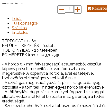
(9 882
Ft
+ 27% ÁFA) / db
Kosárba
Leírás
Tulajdonságok
Szállítás
Értékelés
TÉRFOGAT (l) - 60
FELÜLETI KEZELÉS - festett
TÖLTŐ NYÍLÁS - 2 x tetejében
FŐ MÉRETEK (mm) - ø 370x590
- A hordó 0,7 mm falvastagságú acéllemezből készül,a
köpeny préselt merevítőkkel van forrasztva és
megerősítve. A köpenyt a hordó aljával és tetejével
többszörös biztonságos veret köti össze.
- A szivárgás megakadályozását plusz szigetelőanyag
biztosítja - a tömítés minden egyes hordónál ellenőrizve.
- A töltőnyílást dugó zárja le,amelyet fogazott szalaggal
ellátott védőzárral lehet biztosítani. Ez garantálja a töltés
eredetiségét.
- Szerkezete lehetővé teszi a többszörös felhasználást és