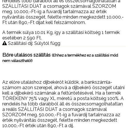
rendelés több darabból áll és összecsomagolhatatlan a
SZÁLLÍTÁSI DÍJAT a csomagok számával SZORZOM
meg. 10.000,-Ft-ig a fuvardíj tartalmazza az érték
nyilvánítás összegét, felette minden megkezdett 10.000,-
Ft után 890,-Ft díjat kell felszámolnom.
A termék súlya 10.01
Kg
, így a szállítási költség 1 termék
esetében 2 590
Ft
.
Szállítási díj: Súlytól függ
Előre utalásos szállítás
(Ehhez a termékhez ez a szállítási mód
nem választható!)
Az előre utaláshoz díjbekérőt küldök, a bankszámla-
számom azon szerepel, ahová a díjbekérő összegét utalni
kell a díjbekérő számának a feltüntetésével. Ha a termék
TÖRÉKENY 75% vagy XL méretű a posta költség 100%. A
rendelés ha több darabból áll és összecsomagolhatatlan
a reális SZÁLLÍTÁSI DÍJAT a csomagok számával
SZORZOM meg. 50.000,-Ft-ig a fuvardíj tartalmazza az
érték nyilvánítás összegét, felette minden megkezdett
10.000,-Ft érték után 890,-Ft a díj.