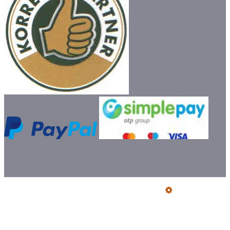
Üzemeltető
Online elállás
Teljes katalógus
Vásárlói értékelések