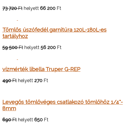
73 720
Ft
helyett
66 200
Ft
Tömlős úszófedél garnitúra 120L-180L-es
tartályhoz
59 500
Ft
helyett
56 200
Ft
vízmérték libella Truper G-REP
490
Ft
helyett
270
Ft
Levegős tömlővéges csatlakozó tömlőhöz 1/4"-
8mm
690
Ft
helyett
650
Ft