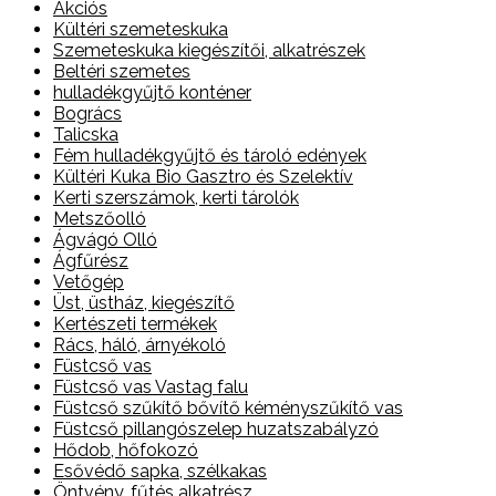
Akciós
Kültéri szemeteskuka
Szemeteskuka kiegészítői, alkatrészek
Beltéri szemetes
hulladékgyűjtő konténer
Bogrács
Talicska
Fém hulladékgyűjtő és tároló edények
Kültéri Kuka Bio Gasztro és Szelektív
Kerti szerszámok, kerti tárolók
Metszőolló
Ágvágó Olló
Ágfűrész
Vetőgép
Üst, üstház, kiegészítő
Kertészeti termékek
Rács, háló, árnyékoló
Füstcső vas
Füstcső vas Vastag falu
Füstcső szűkítő bővítő kéményszűkítő vas
Füstcső pillangószelep huzatszabályzó
Hődob, hőfokozó
Esővédő sapka, szélkakas
Öntvény, fűtés alkatrész