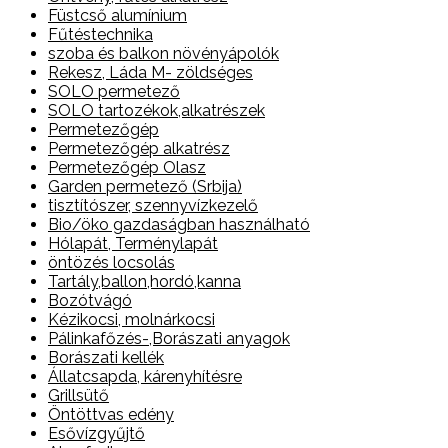
Füstcső alumínium
Fűtéstechnika
szoba és balkon növényápolók
Rekesz, Láda M- zöldséges
SOLO permetező
SOLO tartozékok,alkatrészek
Permetezőgép
Permetezőgép alkatrész
Permetezőgép Olasz
Garden permetező (Srbija)
tisztítószer, szennyvízkezelő
Bio/öko gazdaságban használható
Hólapát, Terménylapát
öntözés locsolás
Tartály,ballon,hordó,kanna
Bozótvágó
Kézikocsi, molnárkocsi
Pálinkafőzés-,Borászati anyagok
Borászati kellék
Állatcsapda, kárenyhítésre
Grillsütő
Öntöttvas edény
Esővízgyűjtő