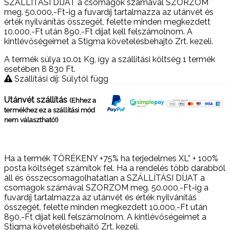
SZÁLLÍTÁSI DÍJAT a csomagok számával SZORZOM
meg. 50.000,-Ft-ig a fuvardíj tartalmazza az utánvét és
érték nyilvánítás összegét, felette minden megkezdett
10.000,-Ft után 890,-Ft díjat kell felszámolnom. A
kintlévőségeimet a Stigma követelésbehajtó Zrt. kezeli.
A termék súlya 10.01
Kg
, így a szállítási költség 1 termék
esetében 8 830
Ft
.
Szállítási díj: Súlytól függ
Utánvét szállítás
(Ehhez a
termékhez ez a szállítási mód
nem választható!)
Ha a termék TÖRÉKENY +75% ha terjedelmes XL* + 100%
posta költséget számítok fel. Ha a rendelés több darabból
áll és összecsomagolhatatlan a SZÁLLÍTÁSI DÍJAT a
csomagok számával SZORZOM meg. 50.000,-Ft-ig a
fuvardíj tartalmazza az utánvét és érték nyilvánítás
összegét, felette minden megkezdett 10.000,-Ft után
890,-Ft díjat kell felszámolnom. A kintlévőségeimet a
Stigma követelésbehajtó Zrt. kezeli.