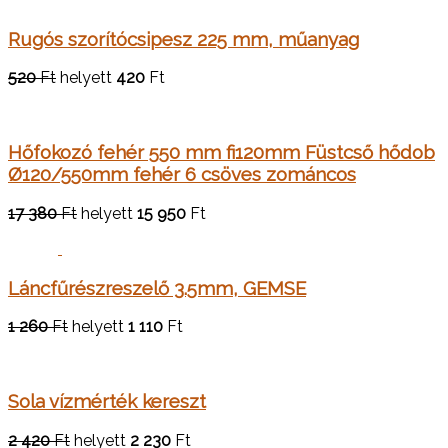
Rugós szorítócsipesz 225 mm, műanyag
520
Ft
helyett
420
Ft
Hőfokozó fehér 550 mm fi120mm Füstcső hődob
Ø120/550mm fehér 6 csöves zománcos
17 380
Ft
helyett
15 950
Ft
Láncfűrészreszelő 3.5mm, GEMSE
1 260
Ft
helyett
1 110
Ft
Sola vízmérték kereszt
2 420
Ft
helyett
2 230
Ft