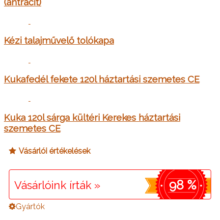
(antracit)
Kézi talajművelő tolókapa
Kukafedél fekete 120l háztartási szemetes CE
Kuka 120l sárga kültéri Kerekes háztartási
szemetes CE
Vásárlói értékelések
98 %
Vásárlóink írták »
Gyártók