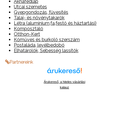
Aknafedlap
Utcai szemetes
Gyepgondozás, füvesítés
Talaj- és növénytakarók
Létra (alumínium,fa,festő és háztartási)
Komposztáló
Otthon-Kert
Kőműves és burkoló szerszám
Postaláda, levélbedobó
Elhatárolók, Sebesség lassítók
Partnereink
Árukereső, a hiteles vásárlási
kalauz