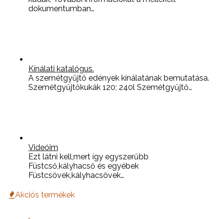
dokumentumban…
Kínálati katalógus.
A szemétgyűjtő edények kínálatának bemutatása.
Szemétgyűjtőkukák 120; 240l Szemétgyűjtő…
Videóim
Ezt látni kell,mert így egyszerűbb
Füstcső,kályhacső és egyébek
Füstcsövek,kályhacsövek…
Akciós termékek