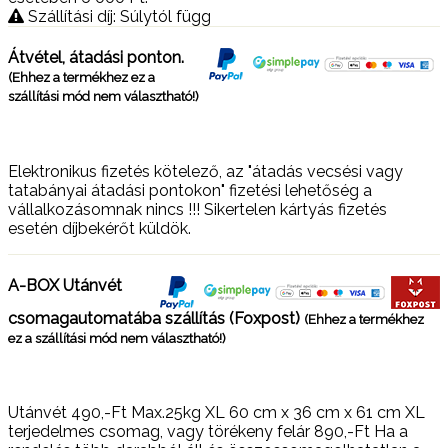
Szállítási díj: Súlytól függ
Átvétel, átadási ponton.
(Ehhez a termékhez ez a
szállítási mód nem választható!)
Elektronikus fizetés kötelező, az "átadás vecsési vagy
tatabányai átadási pontokon" fizetési lehetőség a
vállalkozásomnak nincs !!! Sikertelen kártyás fizetés
esetén díjbekérőt küldök.
A-BOX Utánvét
csomagautomatába szállítás (Foxpost)
(Ehhez a termékhez
ez a szállítási mód nem választható!)
Utánvét 490,-Ft Max.25kg XL 60 cm x 36 cm x 61 cm XL
terjedelmes csomag, vagy törékeny felár 890,-Ft Ha a