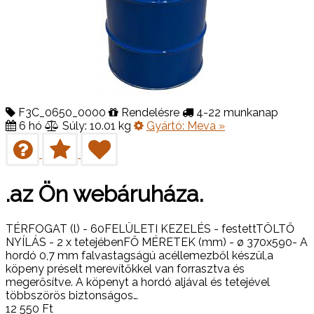
F3C_0650_0000
Rendelésre
4-22 munkanap
6 hó
Súly: 10.01 kg
Gyártó:
Meva
»
.az Ön webáruháza.
TÉRFOGAT (l) - 60FELÜLETI KEZELÉS - festettTÖLTŐ
NYÍLÁS - 2 x tetejébenFŐ MÉRETEK (mm) - ø 370x590- A
hordó 0,7 mm falvastagságú acéllemezből készül,a
köpeny préselt merevítőkkel van forrasztva és
megerősítve. A köpenyt a hordó aljával és tetejével
többszörös biztonságos…
12 550
Ft