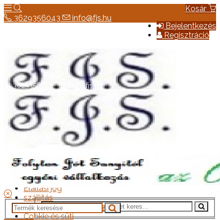
Kosár
3629356043
info@fjs.hu
Bejelentkezés
Regisztráció
3629356043
info@fjs.hu
Hírek
Elérhetőség
Általános szerződési feltételek
Elállási jog
szállítás
Adatkezelési tájékoztató
Cookie és süti