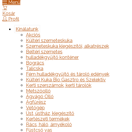
Menü
Kosár
Profil
Kínálatunk
Akciós
Kültéri szemeteskuka
Szemeteskuka kiegészítői, alkatrészek
Beltéri szemetes
hulladékgyűjtő konténer
Bogrács
Talicska
Fém hulladékgyűjtő és tároló edények
Kültéri Kuka Bio Gasztro és Szelektív
Kerti szerszámok, kerti tárolók
Metszőolló
Ágvágó Olló
Ágfűrész
Vetőgép
Üst, üstház, kiegészítő
Kertészeti termékek
Rács, háló, árnyékoló
Füstcső vas