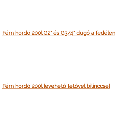
Fém hordó 200l G2" és G3/4" dugó a fedélen
Fém hordó 200l levehető tetővel bilinccsel