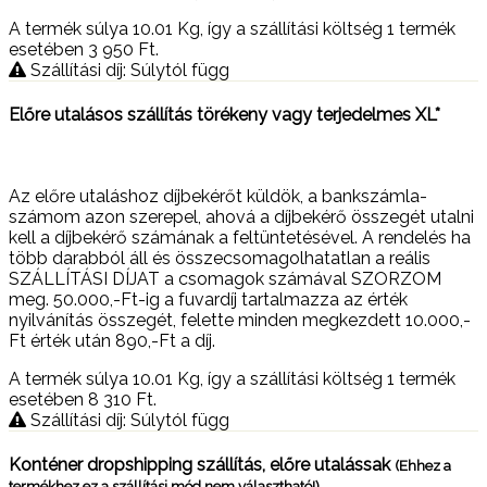
A termék súlya 10.01
Kg
, így a szállítási költség 1 termék
esetében 3 950
Ft
.
Szállítási díj: Súlytól függ
Előre utalásos szállítás törékeny vagy terjedelmes XL*
Az előre utaláshoz díjbekérőt küldök, a bankszámla-
számom azon szerepel, ahová a díjbekérő összegét utalni
kell a díjbekérő számának a feltüntetésével. A rendelés ha
több darabból áll és összecsomagolhatatlan a reális
SZÁLLÍTÁSI DÍJAT a csomagok számával SZORZOM
meg. 50.000,-Ft-ig a fuvardíj tartalmazza az érték
nyilvánítás összegét, felette minden megkezdett 10.000,-
Ft érték után 890,-Ft a díj.
A termék súlya 10.01
Kg
, így a szállítási költség 1 termék
esetében 8 310
Ft
.
Szállítási díj: Súlytól függ
Konténer dropshipping szállítás, előre utalássak
(Ehhez a
termékhez ez a szállítási mód nem választható!)