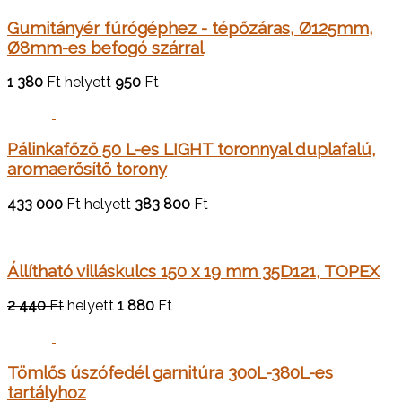
Gumitányér fúrógéphez - tépőzáras, Ø125mm,
Ø8mm-es befogó szárral
1 380
Ft
helyett
950
Ft
Pálinkafőző 50 L-es LIGHT toronnyal duplafalú,
aromaerősítő torony
433 000
Ft
helyett
383 800
Ft
Állítható villáskulcs 150 x 19 mm 35D121, TOPEX
2 440
Ft
helyett
1 880
Ft
Tömlős úszófedél garnitúra 300L-380L-es
tartályhoz