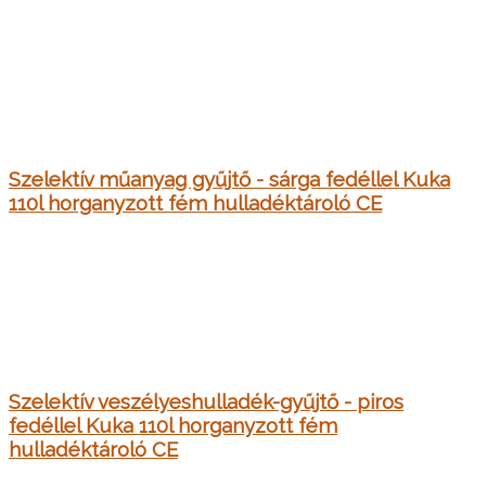
Szelektív műanyag gyűjtő - sárga fedéllel Kuka
110l horganyzott fém hulladéktároló CE
Szelektív veszélyeshulladék-gyűjtő - piros
fedéllel Kuka 110l horganyzott fém
hulladéktároló CE