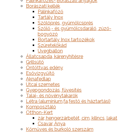
Pálinkafőzés-,Borászati anyagok
Borászati kellék
Pálinkafőző
Tartály Inox
Szőlőprés, gyümölcsprés
Szőlő,- és gyümölcsdaráló, zúzó-
bogyózó
Bortartály Inox tartozékok
Szüretelőkád
Üvegballon
Állatcsapda, kárenyhítésre
Grillsütő
Öntöttvas edény
Esővízgyűjtő
Aknafedlap
Utcai szemetes
Gyepgondozás, füvesítés
Talaj- és növénytakarók
Létra (alumínium,fa,festő és háztartási)
Komposztáló
Otthon-Kert
zár, hengerzárbetét, cím, kilincs, lakat
Csavar, Anya
Kőműves és burkoló szerszám