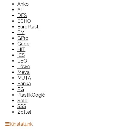
Anko
AT
DES
ECHO
EuroPlast
FM
GPro
Güde
HIT
ICS
LEO
Löwe
Meva
MUTA
Panka
PG
PlastikGogić
Solo
SSS
Zottel
Kínálatunk