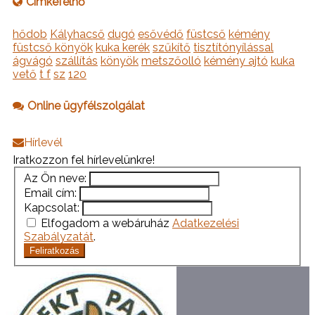
Címkefelhő
hődob
Kályhacső
dugó
esővédő
füstcső
kémény
füstcső könyök
kuka kerék
szűkítő
tisztítónyílással
ágvágó
szállítás
könyök
metszőolló
kémény ajtó
kuka
vető
t f
sz
120
Online ügyfélszolgálat
Hírlevél
Iratkozzon fel hírlevelünkre!
Az Ön neve:
Email cím:
Kapcsolat:
Elfogadom a webáruház
Adatkezelési
Szabályzatát
.
Feliratkozás