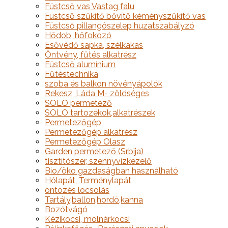
Füstcső vas Vastag falu
Füstcső szűkítő bővítő kéményszűkítő vas
Füstcső pillangószelep huzatszabályzó
Hődob, hőfokozó
Esővédő sapka, szélkakas
Öntvény, fűtés alkatrész
Füstcső alumínium
Fűtéstechnika
szoba és balkon növényápolók
Rekesz, Láda M- zöldséges
SOLO permetező
SOLO tartozékok,alkatrészek
Permetezőgép
Permetezőgép alkatrész
Permetezőgép Olasz
Garden permetező (Srbija)
tisztítószer, szennyvízkezelő
Bio/öko gazdaságban használható
Hólapát, Terménylapát
öntözés locsolás
Tartály,ballon,hordó,kanna
Bozótvágó
Kézikocsi, molnárkocsi