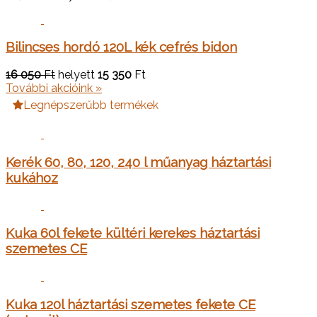
Bilincses hordó 120L kék cefrés bidon
16 050
Ft
helyett
15 350
Ft
További akcióink »
Legnépszerűbb termékek
Kerék 60, 80, 120, 240 l műanyag háztartási
kukához
Kuka 60l fekete kültéri kerekes háztartási
szemetes CE
Kuka 120l háztartási szemetes fekete CE