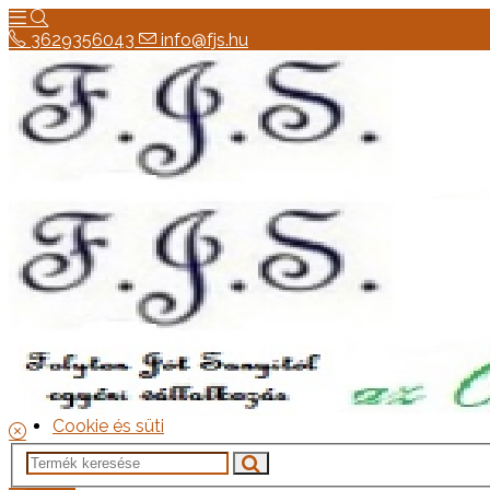
3629356043
info@fjs.hu
3629356043
info@fjs.hu
Hírek
Elérhetőség
Általános szerződési feltételek
Elállási jog
szállítás
Adatkezelési tájékoztató
Cookie és süti