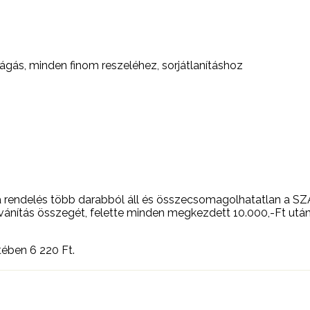
gás, minden finom reszeléhez, sorjátlanításhoz
. Ha a rendelés több darabból áll és összecsomagolhatatla
ilvánítás összegét, felette minden megkezdett 10.000,-Ft utá
setében 6 220
Ft
.