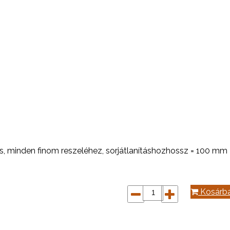
ás, minden finom reszeléhez, sorjátlanításhozhossz = 100 m
Kosárb