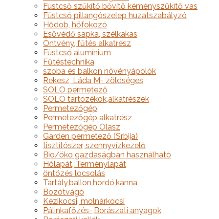
Füstcső szűkítő bővítő kéményszűkítő vas
Füstcső pillangószelep huzatszabályzó
Hődob, hőfokozó
Esővédő sapka, szélkakas
Öntvény, fűtés alkatrész
Füstcső alumínium
Fűtéstechnika
szoba és balkon növényápolók
Rekesz, Láda M- zöldséges
SOLO permetező
SOLO tartozékok,alkatrészek
Permetezőgép
Permetezőgép alkatrész
Permetezőgép Olasz
Garden permetező (Srbija)
tisztítószer, szennyvízkezelő
Bio/öko gazdaságban használható
Hólapát, Terménylapát
öntözés locsolás
Tartály,ballon,hordó,kanna
Bozótvágó
Kézikocsi, molnárkocsi
Pálinkafőzés-,Borászati anyagok