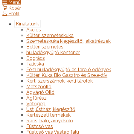
Menü
Kosár
Profil
Kínálatunk
Akciós
Kültéri szemeteskuka
Szemeteskuka kiegészítői, alkatrészek
Beltéri szemetes
hulladékgyűjtő konténer
Bogrács
Talicska
Fém hulladékgyűjtő és tároló edények
Kültéri Kuka Bio Gasztro és Szelektív
Kerti szerszámok, kerti tárolók
Metszőolló
Ágvágó Olló
Ágfűrész
Vetőgép
Üst, üstház, kiegészítő
Kertészeti termékek
Rács, háló, árnyékoló
Füstcső vas
Füstcső vas Vastag falu