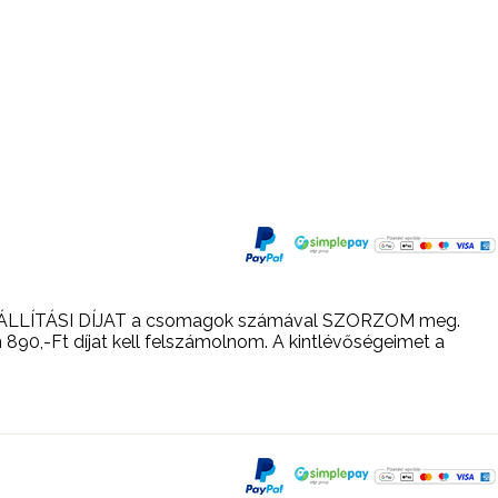
n a SZÁLLÍTÁSI DÍJAT a csomagok számával SZORZOM meg.
n 890,-Ft díjat kell felszámolnom. A kintlévőségeimet a