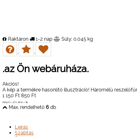
Raktáron
1-2 nap
Súly: 0.045 kg
.az Ön webáruháza.
Akciós!
A kép a termékre hasonlító illusztráció! Háromélű reszelő
1 150
Ft
850
Ft
(669
Ft
+ 27% ÁFA) / db
Max. rendelhető
6
db
Leírás
Szállítás