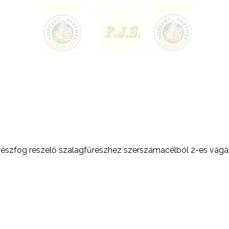
fűrészfog reszelő szalagfűrészhez szerszámacélból 2-es vág