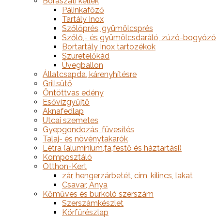
Borászati kellék
Pálinkafőző
Tartály Inox
Szőlőprés, gyümölcsprés
Szőlő,- és gyümölcsdaráló, zúzó-bogyózó
Bortartály Inox tartozékok
Szüretelőkád
Üvegballon
Állatcsapda, kárenyhítésre
Grillsütő
Öntöttvas edény
Esővízgyűjtő
Aknafedlap
Utcai szemetes
Gyepgondozás, füvesítés
Talaj- és növénytakarók
Létra (alumínium,fa,festő és háztartási)
Komposztáló
Otthon-Kert
zár, hengerzárbetét, cím, kilincs, lakat
Csavar, Anya
Kőműves és burkoló szerszám
Szerszámkészlet
Körfűrészlap