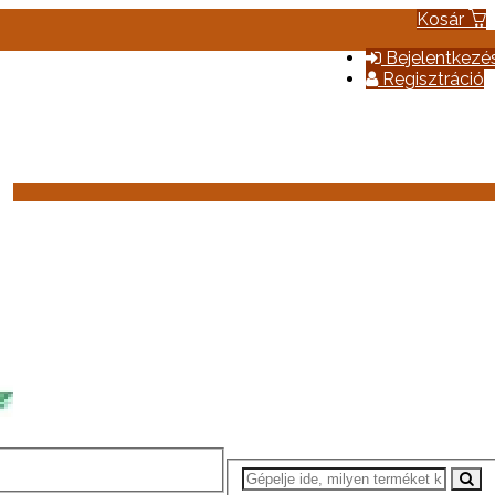
Kosár
Bejelentkezé
Regisztráció