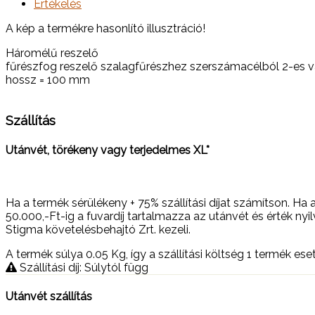
Értékelés
A kép a termékre hasonlító illusztráció!
Háromélű reszelő
fűrészfog reszelő szalagfűrészhez szerszámacélból 2-es vá
hossz = 100 mm
Szállítás
Utánvét, törékeny vagy terjedelmes XL*
Ha a termék sérülékeny + 75% szállítási díjat számítson
50.000,-Ft-ig a fuvardíj tartalmazza az utánvét és érték ny
Stigma követelésbehajtó Zrt. kezeli.
A termék súlya 0.05
Kg
, így a szállítási költség 1 termék e
Szállítási díj: Súlytól függ
Utánvét szállítás