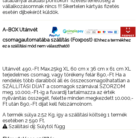
tatabányai átadási pontokon" fizetési lehetőség a
vállalkozásomnak nincs !!! Sikertelen kártyás fizetés
esetén díjbekérőt küldök.
A-BOX Utánvét
csomagautomatába szállítás (Foxpost)
(Ehhez a termékhez
ez a szállítási mód nem választható!)
Utánvét 490,-Ft Max.25kg XL 60 cm x 36 cm x 61 cm XL
terjedelmes csomag, vagy törékeny felár 890,-Ft Ha a
rendelés több darabból áll és összecsomagolhatatlan a
SZÁLLÍTÁSI DÍJAT a csomagok számával SZORZOM
meg. 10.000,-Ft-ig a fuvardíj tartalmazza az érték
nyilvánítás összegét, felette minden megkezdett 10.000,-
Ft után 890,-Ft díjat kell felszámolnom.
A termék súlya 2.52
Kg
, így a szállítási költség 1 termék
esetében 2 590
Ft
.
Szállítási díj: Súlytól függ