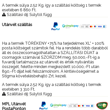
A termék súlya 2.52
Kg
, így a szállítási költség 1 termék
esetében 6 860
Ft
.
Szállítási díj: Súlytól függ
Utánvét szállítás
Ha a termék TÖRÉKENY +75% ha terjedelmes XL* + 100%
posta költséget számítok fel. Ha a rendelés több darabból
áll és összecsomagolhatatlan a SZÁLLÍTÁSI DÍJAT a
csomagok számával SZORZOM meg. 50.000,-Ft-ig a
fuvardíj tartalmazza az utánvét és érték nyilvánítás
összegét, felette minden megkezdett 10.000,-Ft után
890,-Ft díjat kell felszámolnom. A kintlévőségeimet a
Stigma követelésbehajtó Zrt. kezeli.
A termék súlya 2.52
Kg
, így a szállítási költség 1 termék
esetében 3 310
Ft
.
Szállítási díj: Súlytól függ
MPL Utánvét
PostaPonton