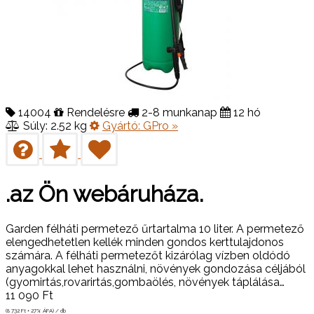
14004
Rendelésre
2-8 munkanap
12 hó
Súly: 2.52 kg
Gyártó:
GPro
»
.az Ön webáruháza.
Garden ​félháti permetező űrtartalma 10 liter. A permetező
elengedhetetlen kellék minden gondos kerttulajdonos
számára. A félháti permetezőt kizárólag vízben oldódó
anyagokkal lehet használni, növények gondozása céljából
(gyomirtás,rovarirtás,gombaölés, növények táplálása…
11 090
Ft
(8 732
Ft
+ 27% ÁFA) / db