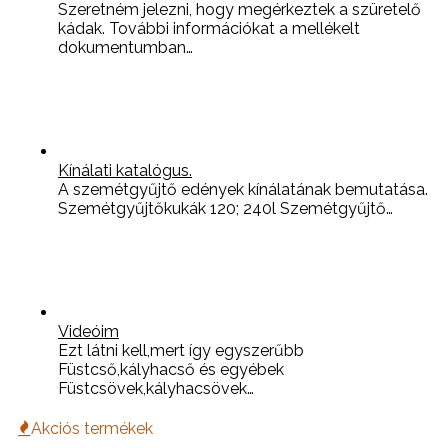
Szeretném jelezni, hogy megérkeztek a szüretelő
kádak. További információkat a mellékelt
dokumentumban…
Kínálati katalógus.
A szemétgyűjtő edények kínálatának bemutatása.
Szemétgyűjtőkukák 120; 240l Szemétgyűjtő…
Videóim
Ezt látni kell,mert így egyszerűbb
Füstcső,kályhacső és egyébek
Füstcsövek,kályhacsövek…
Akciós termékek