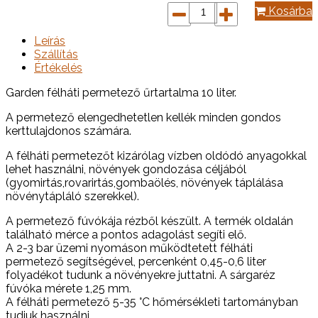
Kosárba
Leírás
Szállítás
Értékelés
Garden ​félháti permetező űrtartalma 10 liter.
A permetező elengedhetetlen kellék minden gondos
kerttulajdonos számára.
A félháti permetezőt kizárólag vízben oldódó anyagokkal
lehet használni, növények gondozása céljából
(gyomirtás,rovarirtás,gombaölés, növények táplálása
növénytápláló szerekkel).
A permetező fúvókája rézből készült. A termék oldalán
található mérce a pontos adagolást segíti elő.
A 2-3 bar üzemi nyomáson működtetett félháti
permetező segítségével, percenként 0,45-0,6 liter
folyadékot tudunk a növényekre juttatni. A sárgaréz
fúvóka mérete 1,25 mm.
A félháti permetező 5-35 °C hőmérsékleti tartományban
tudjuk használni.