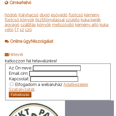
Címkefelhő
hődob
Kályhacső
dugó
esővédő
füstcső
kémény
füstcső könyök
tisztítónyílással
szűkítő
kuka kerék
ágvágó
szállítás
könyök
metszőolló
kémény ajtó
kuka
vető
t f
sz
120
Online ügyfélszolgálat
Hírlevél
Iratkozzon fel hírlevelünkre!
Az Ön neve:
Email cím:
Kapcsolat:
Elfogadom a webáruház
Adatkezelési
Szabályzatát
.
Feliratkozás