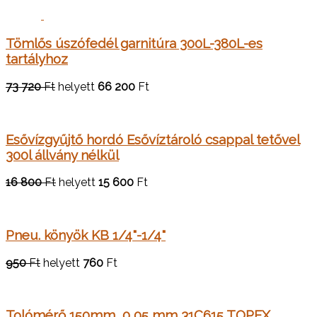
Tömlős úszófedél garnitúra 300L-380L-es
tartályhoz
73 720
Ft
helyett
66 200
Ft
Esővízgyűjtő hordó Esővíztároló csappal tetővel
300l állvány nélkül
16 800
Ft
helyett
15 600
Ft
Pneu. könyök KB 1/4"-1/4"
950
Ft
helyett
760
Ft
Tolómérő 150mm, 0,05 mm 31C615 TOPEX