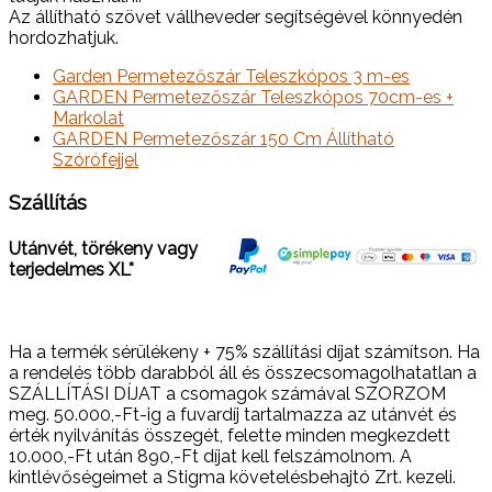
Az állítható szövet vállheveder segítségével könnyedén
hordozhatjuk.
Garden Permetezőszár Teleszkópos 3 m-es
GARDEN Permetezőszár Teleszkópos 70cm-es +
Markolat
GARDEN Permetezőszár 150 Cm Állítható
Szórófejjel
Szállítás
Utánvét, törékeny vagy
terjedelmes XL*
Ha a termék sérülékeny + 75% szállítási díjat számítson. Ha
a rendelés több darabból áll és összecsomagolhatatlan a
SZÁLLÍTÁSI DÍJAT a csomagok számával SZORZOM
meg. 50.000,-Ft-ig a fuvardíj tartalmazza az utánvét és
érték nyilvánítás összegét, felette minden megkezdett
10.000,-Ft után 890,-Ft díjat kell felszámolnom. A
kintlévőségeimet a Stigma követelésbehajtó Zrt. kezeli.