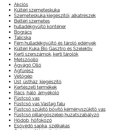
Akciós
Kültéri szemeteskuka
Szemeteskuka kiegészítői, alkatrészek
Beltéri szemetes
hulladékgyűjtő konténer
Bogrács
Talicska
Fém hulladékgyűjtő és tároló edények
Kültéri Kuka Bio Gasztro és Szelektív
Kerti szerszámok, kerti tárolók
Metszőolló
Ágvágó Olló
Ágfűrész
Vetőgép
Üst, üstház, kiegészítő
Kertészeti termékek
Rács, háló, árnyékoló
Füstcső vas
Füstcső vas Vastag falu
Füstcső szűkítő bővítő kéményszűkítő vas
Füstcső pillangószelep huzatszabályzó
Hődob, hőfokozó
Esővédő sapka, szélkakas