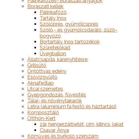
Pálinkafőzés-,Borászati anyagok
Borászati kellék
Pálinkafőző
Tartály Inox
Szőlőprés, gyümölcsprés
Szőlő,- és gyümölcsdaráló, zúzó-
bogyózó
Bortartály Inox tartozékok
Szüretelőkád
Üvegballon
Állatcsapda, kárenyhítésre
Grillsütő
Öntöttvas edény
Esővízgyűjtő
Aknafedlap
Utcai szemetes
Gyepgondozás, füvesítés
Talaj- és növénytakarók
Létra (alumínium,fa,festő és háztartási)
Komposztáló
Otthon-Kert
zár, hengerzárbetét, cím, kilincs, lakat
Csavar, Anya
Kőműves és burkoló szerszám