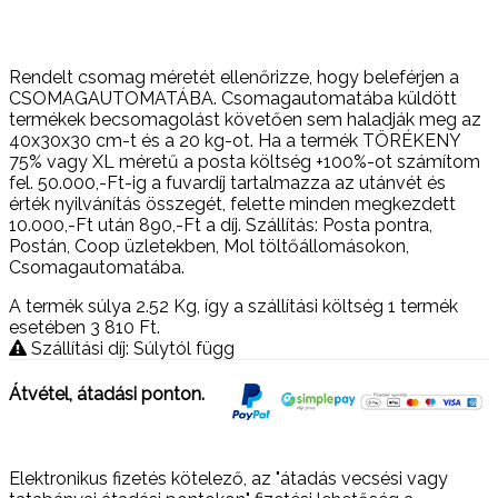
Rendelt csomag méretét ellenőrizze, hogy beleférjen a
CSOMAGAUTOMATÁBA. Csomagautomatába küldött
termékek becsomagolást követően sem haladják meg az
40x30x30 cm-t és a 20 kg-ot. Ha a termék TÖRÉKENY
75% vagy XL méretű a posta költség +100%-ot számítom
fel. 50.000,-Ft-ig a fuvardíj tartalmazza az utánvét és
érték nyilvánítás összegét, felette minden megkezdett
10.000,-Ft után 890,-Ft a díj. Szállítás: Posta pontra,
Postán, Coop üzletekben, Mol töltőállomásokon,
Csomagautomatába.
A termék súlya 2.52
Kg
, így a szállítási költség 1 termék
esetében 3 810
Ft
.
Szállítási díj: Súlytól függ
Átvétel, átadási ponton.
Elektronikus fizetés kötelező, az "átadás vecsési vagy