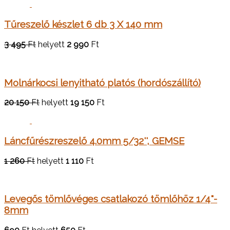
Tűreszelő készlet 6 db 3 X 140 mm
3 495
Ft
helyett
2 990
Ft
Molnárkocsi lenyitható platós (hordószállító)
20 150
Ft
helyett
19 150
Ft
Láncfűrészreszelő 4.0mm 5/32'', GEMSE
1 260
Ft
helyett
1 110
Ft
Levegős tömlővéges csatlakozó tömlőhöz 1/4"-
8mm