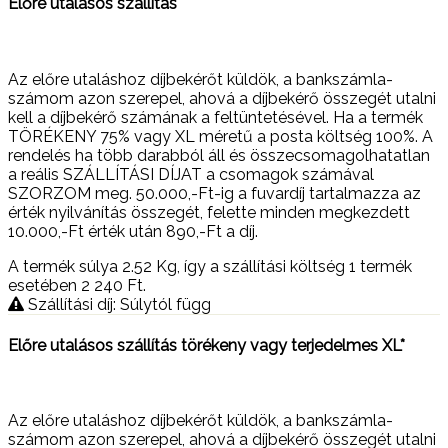
Előre utalásos szállítás
Az előre utaláshoz díjbekérőt küldök, a bankszámla-
számom azon szerepel, ahová a díjbekérő összegét utalni
kell a díjbekérő számának a feltüntetésével. Ha a termék
TÖRÉKENY 75% vagy XL méretű a posta költség 100%. A
rendelés ha több darabból áll és összecsomagolhatatlan
a reális SZÁLLÍTÁSI DÍJAT a csomagok számával
SZORZOM meg. 50.000,-Ft-ig a fuvardíj tartalmazza az
érték nyilvánítás összegét, felette minden megkezdett
10.000,-Ft érték után 890,-Ft a díj.
A termék súlya 2.52
Kg
, így a szállítási költség 1 termék
esetében 2 240
Ft
.
Szállítási díj: Súlytól függ
Előre utalásos szállítás törékeny vagy terjedelmes XL*
Az előre utaláshoz díjbekérőt küldök, a bankszámla-
számom azon szerepel, ahová a díjbekérő összegét utalni