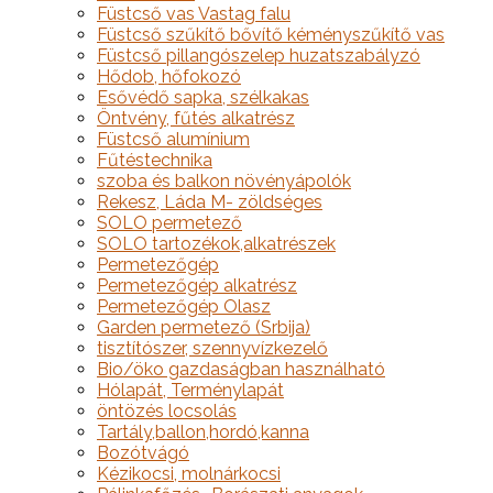
Füstcső vas Vastag falu
Füstcső szűkítő bővítő kéményszűkítő vas
Füstcső pillangószelep huzatszabályzó
Hődob, hőfokozó
Esővédő sapka, szélkakas
Öntvény, fűtés alkatrész
Füstcső alumínium
Fűtéstechnika
szoba és balkon növényápolók
Rekesz, Láda M- zöldséges
SOLO permetező
SOLO tartozékok,alkatrészek
Permetezőgép
Permetezőgép alkatrész
Permetezőgép Olasz
Garden permetező (Srbija)
tisztítószer, szennyvízkezelő
Bio/öko gazdaságban használható
Hólapát, Terménylapát
öntözés locsolás
Tartály,ballon,hordó,kanna
Bozótvágó
Kézikocsi, molnárkocsi