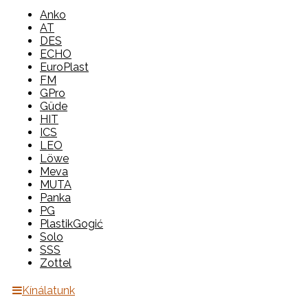
Anko
AT
DES
ECHO
EuroPlast
FM
GPro
Güde
HIT
ICS
LEO
Löwe
Meva
MUTA
Panka
PG
PlastikGogić
Solo
SSS
Zottel
Kínálatunk