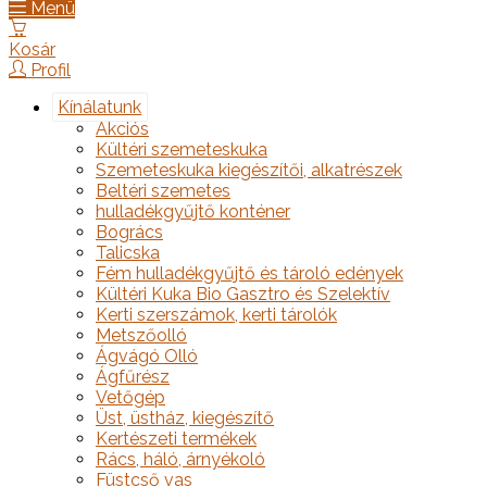
Menü
Kosár
Profil
Kínálatunk
Akciós
Kültéri szemeteskuka
Szemeteskuka kiegészítői, alkatrészek
Beltéri szemetes
hulladékgyűjtő konténer
Bogrács
Talicska
Fém hulladékgyűjtő és tároló edények
Kültéri Kuka Bio Gasztro és Szelektív
Kerti szerszámok, kerti tárolók
Metszőolló
Ágvágó Olló
Ágfűrész
Vetőgép
Üst, üstház, kiegészítő
Kertészeti termékek
Rács, háló, árnyékoló
Füstcső vas