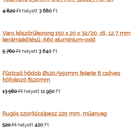
4 820
Ft
helyett
3 680
Ft
Varo köszörűkorong 150 x 20 x 32/20, 16, 12,7 mm
kerámiakötésű, A60 alumínium-oxid
5 760
Ft
helyett
3 640
Ft
Füstcső hődob Ø120/550mm fekete 6 csöves
hőfokozó fi120mm
13 560
Ft
helyett
11 950
Ft
Rugós szorítócsipesz 225 mm, műanyag
520
Ft
helyett
420
Ft