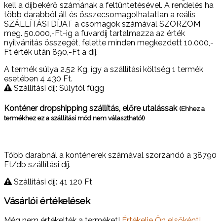
kell a díjbekérő számának a feltüntetésével. A rendelés ha
több darabból áll és összecsomagolhatatlan a reális
SZÁLLÍTÁSI DÍJAT a csomagok számával SZORZOM
meg. 50.000,-Ft-ig a fuvardíj tartalmazza az érték
nyilvánítás összegét, felette minden megkezdett 10.000,-
Ft érték után 890,-Ft a díj.
A termék súlya 2.52
Kg
, így a szállítási költség 1 termék
esetében 4 430
Ft
.
Szállítási díj: Súlytól függ
Konténer dropshipping szállítás, előre utalássak
(Ehhez a
termékhez ez a szállítási mód nem választható!)
Több darabnál a konténerek számával szorzandó a 38790
Ft/db szállítási díj.
Szállítási díj: 41 120
Ft
Vásárlói értékelések
Még nem értékelték a terméket!
Értékelje Ön elsőként!