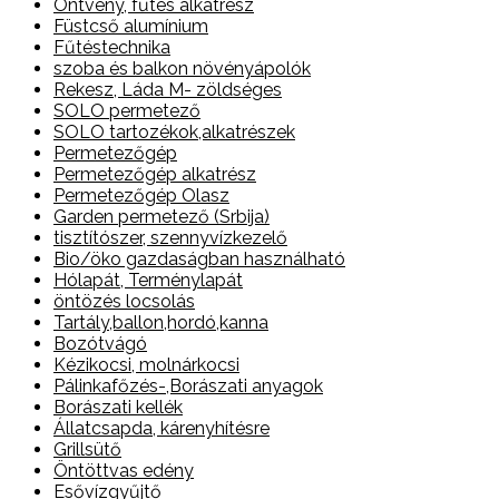
Öntvény, fűtés alkatrész
Füstcső alumínium
Fűtéstechnika
szoba és balkon növényápolók
Rekesz, Láda M- zöldséges
SOLO permetező
SOLO tartozékok,alkatrészek
Permetezőgép
Permetezőgép alkatrész
Permetezőgép Olasz
Garden permetező (Srbija)
tisztítószer, szennyvízkezelő
Bio/öko gazdaságban használható
Hólapát, Terménylapát
öntözés locsolás
Tartály,ballon,hordó,kanna
Bozótvágó
Kézikocsi, molnárkocsi
Pálinkafőzés-,Borászati anyagok
Borászati kellék
Állatcsapda, kárenyhítésre
Grillsütő
Öntöttvas edény
Esővízgyűjtő