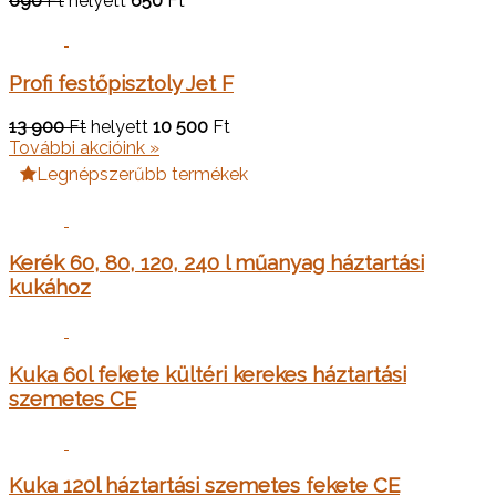
690
Ft
helyett
650
Ft
Profi festőpisztoly Jet F
13 900
Ft
helyett
10 500
Ft
További akcióink »
Legnépszerűbb termékek
Kerék 60, 80, 120, 240 l műanyag háztartási
kukához
Kuka 60l fekete kültéri kerekes háztartási
szemetes CE
Kuka 120l háztartási szemetes fekete CE