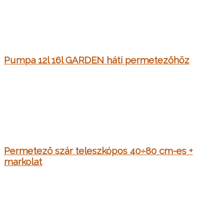
Pumpa 12l 16l GARDEN háti permetezőhöz
Permetező szár teleszkópos 40÷80 cm-es +
markolat