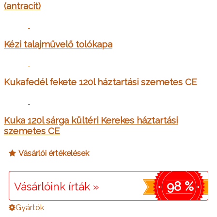
(antracit)
Kézi talajművelő tolókapa
Kukafedél fekete 120l háztartási szemetes CE
Kuka 120l sárga kültéri Kerekes háztartási
szemetes CE
Vásárlói értékelések
98 %
Vásárlóink írták »
Gyártók