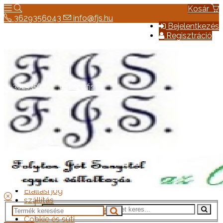
Kosár
3629356043
info@fjs.hu
Bejelentkezés
Regisztráció
3629356043
info@fjs.hu
Hírek
Elérhetőség
Általános szerződési feltételek
Elállási jog
szállítás
Adatkezelési tájékoztató
Cookie és süti