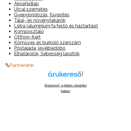
Aknafedlap
Utcai szemetes
Gyepgondozás, füvesítés
Talaj- és növénytakarók
Létra (alumínium,fa,festő és háztartási)
Komposztáló
Otthon-Kert
Kőműves és burkoló szerszám
Postaláda, levélbedobó
Elhatárolók, Sebesség lassítók
Partnereink
Árukereső, a hiteles vásárlási
kalauz