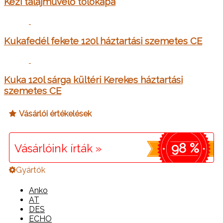
Kézi talajművelő tolókapa
Kukafedél fekete 120l háztartási szemetes CE
Kuka 120l sárga kültéri Kerekes háztartási
szemetes CE
Vásárlói értékelések
98 %
Vásárlóink írták »
Gyártók
Anko
AT
DES
ECHO