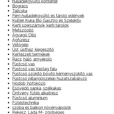
hulladékgyűjtő konténer
Bogrács
Talicska
Fém hulladékgyűjtő és tároló edények
Kültéri Kuka Bio Gasztro és Szelektív
Kerti szerszámok, kerti tárolók
Metszőolló
Ágvágó Olló
Ágfűrész
Vetőgép
Üst, üstház, kiegészítő
Kertészeti termékek
Rács, háló, árnyékoló
Füstcső vas
Füstcső vas Vastag falu
Füstcső szűkítő bővítő kéményszűkítő vas
Füstcső pillangószelep huzatszabályzó
Hődob, hőfokozó
Esővédő sapka, szélkakas
Öntvény, fűtés alkatrész
Füstcső alumínium
Fűtéstechnika
szoba és balkon növényápolók
Rekesz, Láda M- zöldséges