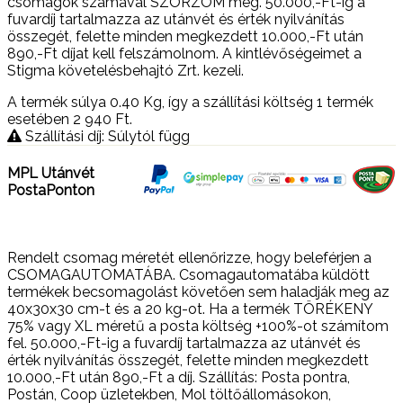
csomagok számával SZORZOM meg. 50.000,-Ft-ig a
fuvardíj tartalmazza az utánvét és érték nyilvánítás
összegét, felette minden megkezdett 10.000,-Ft után
890,-Ft díjat kell felszámolnom. A kintlévőségeimet a
Stigma követelésbehajtó Zrt. kezeli.
A termék súlya 0.40
Kg
, így a szállítási költség 1 termék
esetében 2 940
Ft
.
Szállítási díj: Súlytól függ
MPL Utánvét
PostaPonton
Rendelt csomag méretét ellenőrizze, hogy beleférjen a
CSOMAGAUTOMATÁBA. Csomagautomatába küldött
termékek becsomagolást követően sem haladják meg az
40x30x30 cm-t és a 20 kg-ot. Ha a termék TÖRÉKENY
75% vagy XL méretű a posta költség +100%-ot számítom
fel. 50.000,-Ft-ig a fuvardíj tartalmazza az utánvét és
érték nyilvánítás összegét, felette minden megkezdett
10.000,-Ft után 890,-Ft a díj. Szállítás: Posta pontra,
Postán, Coop üzletekben, Mol töltőállomásokon,