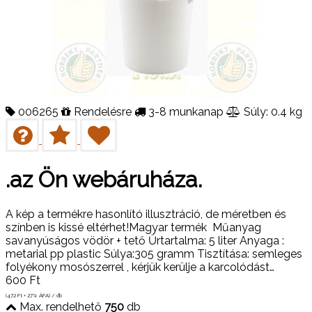
006265
Rendelésre
3-8 munkanap
Súly: 0.4 kg
.az Ön webáruháza.
A kép a termékre hasonlító illusztráció, de méretben és
színben is kissé eltérhet!Magyar termék Műanyag
savanyúságos vödör + tető Űrtartalma: 5 liter Anyaga :
metarial pp plastic Súlya:305 gramm Tisztítása: semleges
folyékony mosószerrel , kérjük kerülje a karcolódást…
600
Ft
(472
Ft
+ 27% ÁFA) / db
Max. rendelhető
750
db