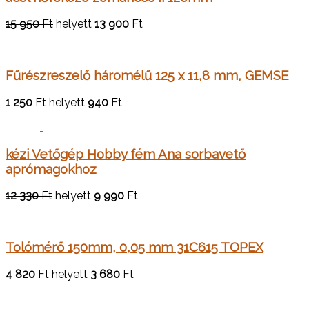
15 950
Ft
helyett
13 900
Ft
Fűrészreszelő háromélű 125 x 11,8 mm, GEMSE
1 250
Ft
helyett
940
Ft
kézi Vetőgép Hobby fém Ana sorbavető
aprómagokhoz
12 330
Ft
helyett
9 990
Ft
Tolómérő 150mm, 0,05 mm 31C615 TOPEX
4 820
Ft
helyett
3 680
Ft