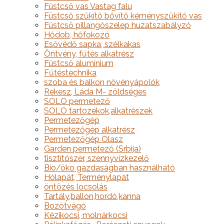
Füstcső vas Vastag falu
Füstcső szűkítő bővítő kéményszűkítő vas
Füstcső pillangószelep huzatszabályzó
Hődob, hőfokozó
Esővédő sapka, szélkakas
Öntvény, fűtés alkatrész
Füstcső alumínium
Fűtéstechnika
szoba és balkon növényápolók
Rekesz, Láda M- zöldséges
SOLO permetező
SOLO tartozékok,alkatrészek
Permetezőgép
Permetezőgép alkatrész
Permetezőgép Olasz
Garden permetező (Srbija)
tisztítószer, szennyvízkezelő
Bio/öko gazdaságban használható
Hólapát, Terménylapát
öntözés locsolás
Tartály,ballon,hordó,kanna
Bozótvágó
Kézikocsi, molnárkocsi