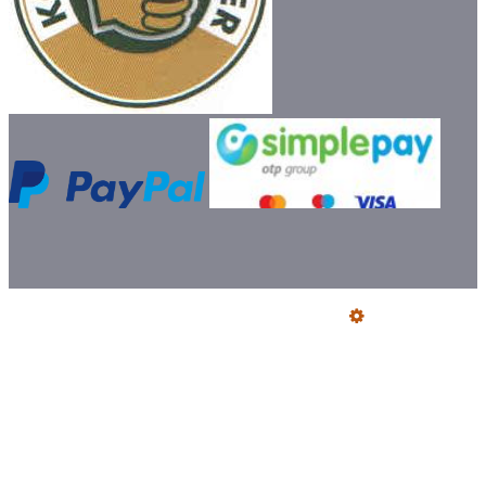
Üzemeltető
Online elállás
Teljes katalógus
Vásárlói értékelések
Szállítói Megfelelőségi Nyilatkozatok
Ajándék szállítás előre utalással
Jegyzőkönyv fogyasztói kifogásról
Certifikat füstcső és idomok