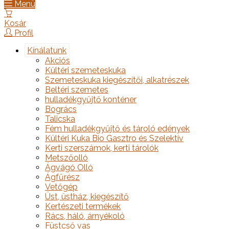
Menü
Kosár
Profil
Kínálatunk
Akciós
Kültéri szemeteskuka
Szemeteskuka kiegészítői, alkatrészek
Beltéri szemetes
hulladékgyűjtő konténer
Bogrács
Talicska
Fém hulladékgyűjtő és tároló edények
Kültéri Kuka Bio Gasztro és Szelektív
Kerti szerszámok, kerti tárolók
Metszőolló
Ágvágó Olló
Ágfűrész
Vetőgép
Üst, üstház, kiegészítő
Kertészeti termékek
Rács, háló, árnyékoló
Füstcső vas