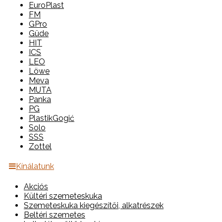
EuroPlast
FM
GPro
Güde
HIT
ICS
LEO
Löwe
Meva
MUTA
Panka
PG
PlastikGogić
Solo
SSS
Zottel
Kínálatunk
Akciós
Kültéri szemeteskuka
Szemeteskuka kiegészítői, alkatrészek
Beltéri szemetes