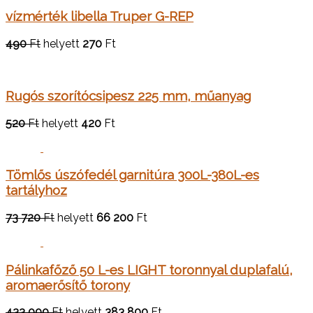
vízmérték libella Truper G-REP
490
Ft
helyett
270
Ft
Rugós szorítócsipesz 225 mm, műanyag
520
Ft
helyett
420
Ft
Tömlős úszófedél garnitúra 300L-380L-es
tartályhoz
73 720
Ft
helyett
66 200
Ft
Pálinkafőző 50 L-es LIGHT toronnyal duplafalú,
aromaerősítő torony
433 000
Ft
helyett
383 800
Ft