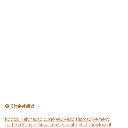
Címkefelhő
hődob
Kályhacső
dugó
esővédő
füstcső
kémény
füstcső könyök
kuka kerék
szűkítő
tisztítónyílással