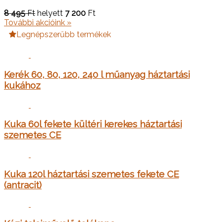
8 495
Ft
helyett
7 200
Ft
További akcióink »
Legnépszerűbb termékek
Kerék 60, 80, 120, 240 l műanyag háztartási
kukához
Kuka 60l fekete kültéri kerekes háztartási
szemetes CE
Kuka 120l háztartási szemetes fekete CE
(antracit)