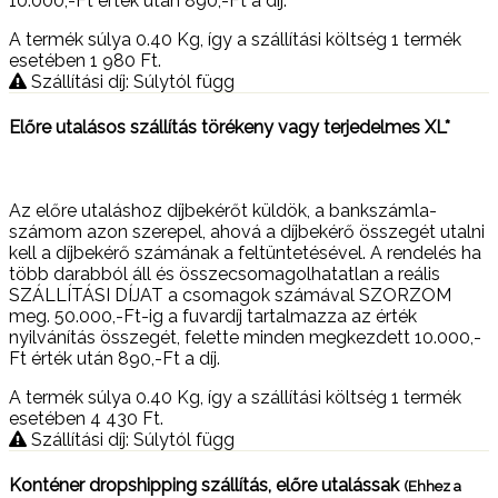
10.000,-Ft érték után 890,-Ft a díj.
A termék súlya 0.40
Kg
, így a szállítási költség 1 termék
esetében 1 980
Ft
.
Szállítási díj: Súlytól függ
Előre utalásos szállítás törékeny vagy terjedelmes XL*
Az előre utaláshoz díjbekérőt küldök, a bankszámla-
számom azon szerepel, ahová a díjbekérő összegét utalni
kell a díjbekérő számának a feltüntetésével. A rendelés ha
több darabból áll és összecsomagolhatatlan a reális
SZÁLLÍTÁSI DÍJAT a csomagok számával SZORZOM
meg. 50.000,-Ft-ig a fuvardíj tartalmazza az érték
nyilvánítás összegét, felette minden megkezdett 10.000,-
Ft érték után 890,-Ft a díj.
A termék súlya 0.40
Kg
, így a szállítási költség 1 termék
esetében 4 430
Ft
.
Szállítási díj: Súlytól függ
Konténer dropshipping szállítás, előre utalássak
(Ehhez a