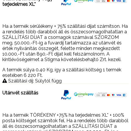
terjedelmes XL*
Ha a termék sérülékeny + 75% szállítási díjat számítson. Ha
a rendelés több darabból áll és összecsomagolhatatlan a
SZÁLLÍTÁSI DÍJAT a csomagok számával SZORZOM
meg. 50.000,-Ft-ig a fuvardíj tartalmazza az utánvét és
érték nyilvánítás összegét, felette minden megkezdett
10.000,-Ft után 890,-Ft díjat kell felszámolnom. A
kintlévőségeimet a Stigma követelésbehajtó Zrt. kezeli.
A termék súlya 0.40
Kg
, így a szállítási költség 1 termék
esetében 6 220
Ft
.
Szállítási díj: Súlytól függ
Utánvét szállítás
Ha a termék TÖRÉKENY +75% ha terjedelmes XL* + 100%
posta költséget számítok fel. Ha a rendelés több darabból
áll és összecsomagolhatatlan a SZÁLLÍTÁSI DÍJAT a