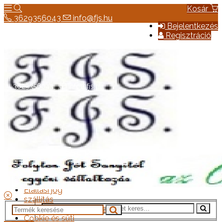
Kosár
3629356043
info@fjs.hu
Bejelentkezés
Regisztráció
3629356043
info@fjs.hu
Hírek
Elérhetőség
Általános szerződési feltételek
Elállási jog
szállítás
Adatkezelési tájékoztató
Cookie és süti