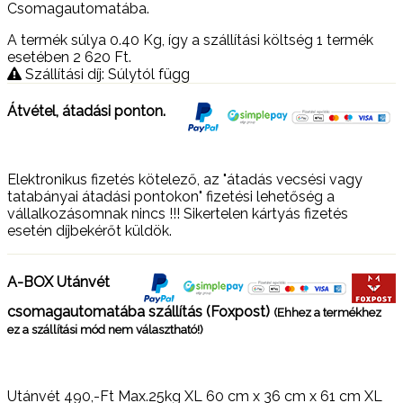
Csomagautomatába.
A termék súlya 0.40
Kg
, így a szállítási költség 1 termék
esetében 2 620
Ft
.
Szállítási díj: Súlytól függ
Átvétel, átadási ponton.
Elektronikus fizetés kötelező, az "átadás vecsési vagy
tatabányai átadási pontokon" fizetési lehetőség a
vállalkozásomnak nincs !!! Sikertelen kártyás fizetés
esetén díjbekérőt küldök.
A-BOX Utánvét
csomagautomatába szállítás (Foxpost)
(Ehhez a termékhez
ez a szállítási mód nem választható!)
Utánvét 490,-Ft Max.25kg XL 60 cm x 36 cm x 61 cm XL