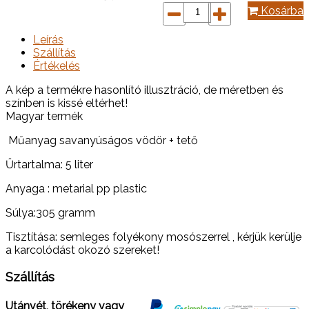
Kosárba
Leírás
Szállítás
Értékelés
A kép a termékre hasonlító illusztráció, de méretben és
színben is kissé eltérhet!
Magyar termék
Műanyag savanyúságos vödör + tető
Űrtartalma: 5 liter
Anyaga : metarial pp plastic
Súlya:305 gramm
Tisztítása: semleges folyékony mosószerrel , kérjük kerülje
a karcolódást okozó szereket!
Szállítás
Utánvét, törékeny vagy