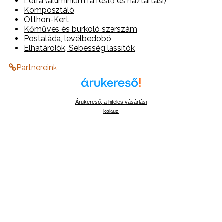
Létra (alumínium,fa,festő és háztartási)
Komposztáló
Otthon-Kert
Kőműves és burkoló szerszám
Postaláda, levélbedobó
Elhatárolók, Sebesség lassítók
Partnereink
Árukereső, a hiteles vásárlási
kalauz