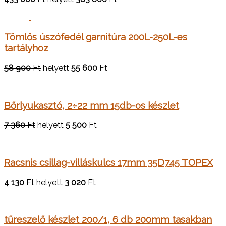
Tömlős úszófedél garnitúra 200L-250L-es
tartályhoz
58 900
Ft
helyett
55 600
Ft
Bőrlyukasztó, 2÷22 mm 15db-os készlet
7 360
Ft
helyett
5 500
Ft
Racsnis csillag-villáskulcs 17mm 35D745 TOPEX
4 130
Ft
helyett
3 020
Ft
tűreszelő készlet 200/1, 6 db 200mm tasakban