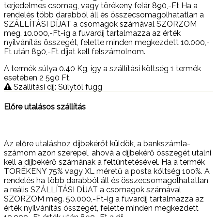
terjedelmes csomag, vagy törékeny felár 890,-Ft Ha a
rendelés több darabból áll és összecsomagolhatatlan a
SZÁLLÍTÁSI DÍJAT a csomagok számával SZORZOM
meg. 10.000,-Ft-ig a fuvardíj tartalmazza az érték
nyilvánítás összegét, felette minden megkezdett 10.000,-
Ft után 890,-Ft díjat kell felszámolnom.
A termék súlya 0.40
Kg
, így a szállítási költség 1 termék
esetében 2 590
Ft
.
Szállítási díj: Súlytól függ
Előre utalásos szállítás
Az előre utaláshoz díjbekérőt küldök, a bankszámla-
számom azon szerepel, ahová a díjbekérő összegét utalni
kell a díjbekérő számának a feltüntetésével. Ha a termék
TÖRÉKENY 75% vagy XL méretű a posta költség 100%. A
rendelés ha több darabból áll és összecsomagolhatatlan
a reális SZÁLLÍTÁSI DÍJAT a csomagok számával
SZORZOM meg. 50.000,-Ft-ig a fuvardíj tartalmazza az
érték nyilvánítás összegét, felette minden megkezdett