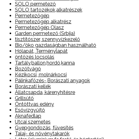
SOLO permetező
SOLO tartozékok,alkatrészek
Permetezőgép
Permetezőgép alkatrész
Permetezőgép Olasz
Garden permetező (Srbija)
tisztítószer, szennyvízkezelő
Bio/öko gazdaságban használható
Hólapát, Terménylapát
öntözés locsolás
Tartály,ballon,hordó,kanna
Bozótvágó
Kézikocsi, molnárkocsi
Pálinkafőzés-,Borászati anyagok
Borászati kellék
Állatcsapda, kárenyhítésre
Grillsütő
Öntöttvas edény
Esővízgyűjtő
Aknafedlap
Utcai szemetes
Gyepgondozás, füvesítés
Talaj- és növénytakarók