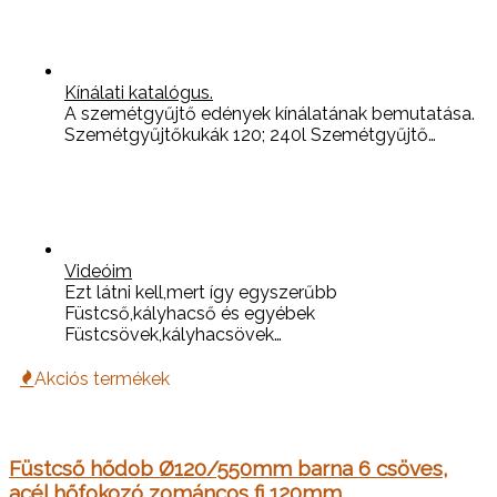
Kínálati katalógus.
A szemétgyűjtő edények kínálatának bemutatása.
Szemétgyűjtőkukák 120; 240l Szemétgyűjtő…
Videóim
Ezt látni kell,mert így egyszerűbb
Füstcső,kályhacső és egyébek
Füstcsövek,kályhacsövek…
Akciós termékek
Füstcső hődob Ø120/550mm barna 6 csöves,
acél hőfokozó zománcos fi 120mm