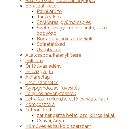
Pálinkafőzés-,Borászati anyagok
Borászati kellék
Pálinkafőző
Tartály Inox
Szőlőprés, gyümölcsprés
Szőlő,- és gyümölcsdaráló, zúzó-
bogyózó
Bortartály Inox tartozékok
Szüretelőkád
Üvegballon
Állatcsapda, kárenyhítésre
Grillsütő
Öntöttvas edény
Esővízgyűjtő
Aknafedlap
Utcai szemetes
Gyepgondozás, füvesítés
Talaj- és növénytakarók
Létra (alumínium,fa,festő és háztartási)
Komposztáló
Otthon-Kert
zár, hengerzárbetét, cím, kilincs, lakat
Csavar, Anya
Kőműves és burkoló szerszám