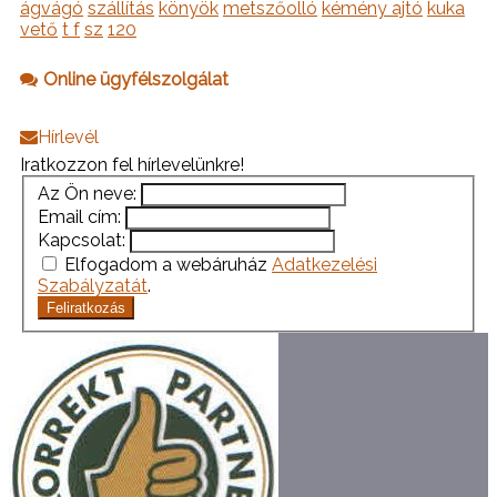
ágvágó
szállítás
könyök
metszőolló
kémény ajtó
kuka
vető
t f
sz
120
Online ügyfélszolgálat
Hírlevél
Iratkozzon fel hírlevelünkre!
Az Ön neve:
Email cím:
Kapcsolat:
Elfogadom a webáruház
Adatkezelési
Szabályzatát
.
Feliratkozás