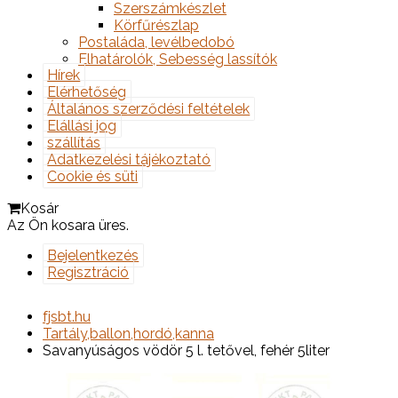
Szerszámkészlet
Körfűrészlap
Postaláda, levélbedobó
Elhatárolók, Sebesség lassítók
Hírek
Elérhetőség
Általános szerződési feltételek
Elállási jog
szállítás
Adatkezelési tájékoztató
Cookie és süti
Kosár
Az Ön kosara üres.
Bejelentkezés
Regisztráció
fjsbt.hu
Tartály,ballon,hordó,kanna
Savanyúságos vödör 5 l. tetővel, fehér 5liter