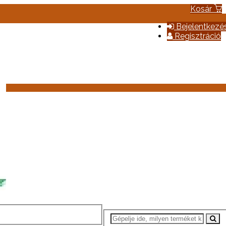
Kosár
Bejelentkezé
Regisztráció