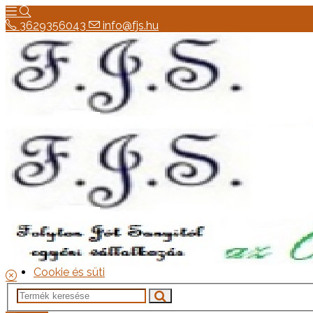
3629356043
info@fjs.hu
3629356043
info@fjs.hu
Hírek
Elérhetőség
Általános szerződési feltételek
Elállási jog
szállítás
Adatkezelési tájékoztató
Cookie és süti