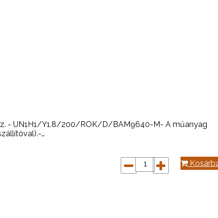
 sz. - UN1H1/Y1.8/200/ROK/D/BAM9640-M- A műanyag
állítóval).-…
Kosárb