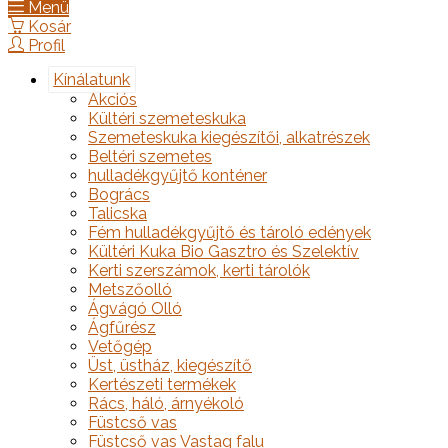
Menü
Kosár
Profil
Kínálatunk
Akciós
Kültéri szemeteskuka
Szemeteskuka kiegészítői, alkatrészek
Beltéri szemetes
hulladékgyűjtő konténer
Bogrács
Talicska
Fém hulladékgyűjtő és tároló edények
Kültéri Kuka Bio Gasztro és Szelektív
Kerti szerszámok, kerti tárolók
Metszőolló
Ágvágó Olló
Ágfűrész
Vetőgép
Üst, üstház, kiegészítő
Kertészeti termékek
Rács, háló, árnyékoló
Füstcső vas
Füstcső vas Vastag falu