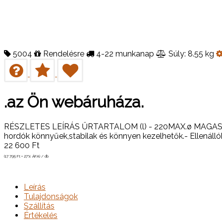
5004
Rendelésre
4-22 munkanap
Súly: 8.55 kg
.az Ön webáruháza.
RÉSZLETES LEÍRÁS ŰRTARTALOM (l) - 220MAX.ø MAGAS
hordók könnyűek,stabilak és könnyen kezelhetők.- Ellenállók 
22 600
Ft
(17 795
Ft
+ 27% ÁFA) / db
Leírás
Tulajdonságok
Szállítás
Értékelés