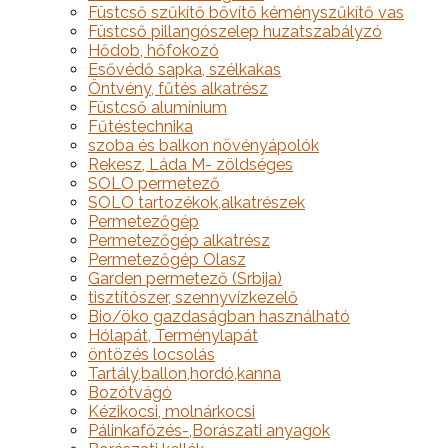
Füstcső szűkítő bővítő kéményszűkítő vas
Füstcső pillangószelep huzatszabályzó
Hődob, hőfokozó
Esővédő sapka, szélkakas
Öntvény, fűtés alkatrész
Füstcső alumínium
Fűtéstechnika
szoba és balkon növényápolók
Rekesz, Láda M- zöldséges
SOLO permetező
SOLO tartozékok,alkatrészek
Permetezőgép
Permetezőgép alkatrész
Permetezőgép Olasz
Garden permetező (Srbija)
tisztítószer, szennyvízkezelő
Bio/öko gazdaságban használható
Hólapát, Terménylapát
öntözés locsolás
Tartály,ballon,hordó,kanna
Bozótvágó
Kézikocsi, molnárkocsi
Pálinkafőzés-,Borászati anyagok