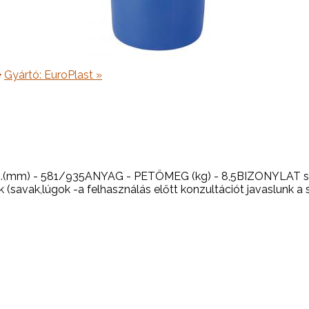
Gyártó:
EuroPlast
»
.(mm) - 581/935ANYAG - PETÖMEG (kg) - 8,5BIZONYLAT
(savak,lúgok -a felhasználás előtt konzultációt javaslunk a sz