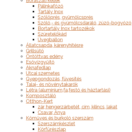
Borászati kellék
Pálinkafőző
Tartály Inox
Szőlőprés, gyümölcsprés
Szőlő,- és gyümölcsdaráló, zúzó-bogyózó
Bortartály Inox tartozékok
Szüretelőkád
Üvegballon
Állatcsapda, kárenyhítésre
Grillsütő
Öntöttvas edény
Esővízgyűjtő
Aknafedlap
Utcai szemetes
Gyepgondozás, füvesítés
Talaj- és növénytakarók
Létra (alumínium,fa,festő és háztartási)
Komposztáló
Otthon-Kert
zár, hengerzárbetét, cím, kilincs, lakat
Csavar, Anya
Kőműves és burkoló szerszám
Szerszámkészlet
Körfűrészlap