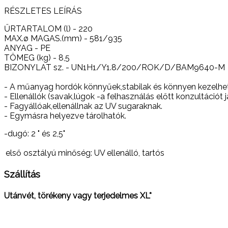
RÉSZLETES LEÍRÁS
ŰRTARTALOM (l) - 220
MAX.ø MAGAS.(mm) - 581/935
ANYAG - PE
TÖMEG (kg) - 8,5
BIZONYLAT sz. - UN1H1/Y1.8/200/ROK/D/BAM9640-M
- A műanyag hordók könnyűek,stabilak és könnyen kezelhe
- Ellenállók (savak,lúgok -a felhasználás előtt konzultációt j
- Fagyállóak,ellenállnak az UV sugaraknak.
- Egymásra helyezve tárolhatók.
-dugó: 2 " és 2,5"
első osztályú minőség:
UV ellenálló, tartós
Szállítás
Utánvét, törékeny vagy terjedelmes XL*