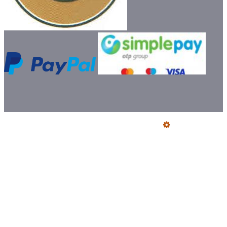
Üzemeltető
Online elállás
Teljes katalógus
Vásárlói értékelések
Szállítói Megfelelőségi Nyilatkozatok
Ajándék szállítás előre utalással
Jegyzőkönyv fogyasztói kifogásról
Certifikat füstcső és idomok
Bemutatkozás