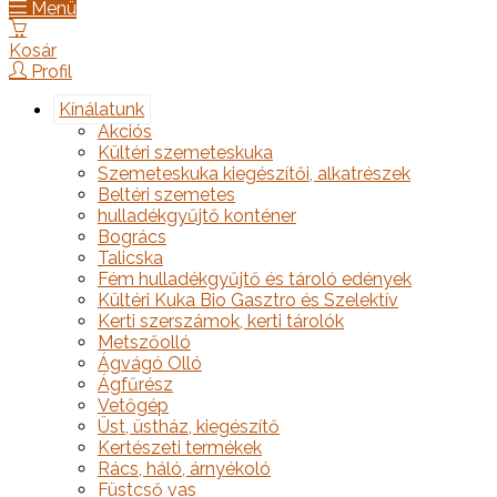
Menü
Kosár
Profil
Kínálatunk
Akciós
Kültéri szemeteskuka
Szemeteskuka kiegészítői, alkatrészek
Beltéri szemetes
hulladékgyűjtő konténer
Bogrács
Talicska
Fém hulladékgyűjtő és tároló edények
Kültéri Kuka Bio Gasztro és Szelektív
Kerti szerszámok, kerti tárolók
Metszőolló
Ágvágó Olló
Ágfűrész
Vetőgép
Üst, üstház, kiegészítő
Kertészeti termékek
Rács, háló, árnyékoló
Füstcső vas