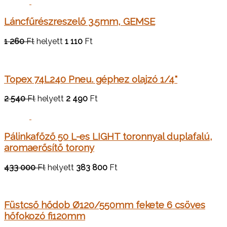
Láncfűrészreszelő 3.5mm, GEMSE
1 260
Ft
helyett
1 110
Ft
Topex 74L240 Pneu. géphez olajzó 1/4"
2 540
Ft
helyett
2 490
Ft
Pálinkafőző 50 L-es LIGHT toronnyal duplafalú,
aromaerősítő torony
433 000
Ft
helyett
383 800
Ft
Füstcső hődob Ø120/550mm fekete 6 csöves
hőfokozó fi120mm