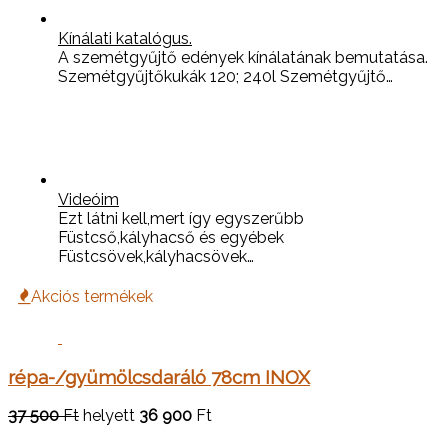
Kínálati katalógus.
A szemétgyűjtő edények kínálatának bemutatása.
Szemétgyűjtőkukák 120; 240l Szemétgyűjtő…
Videóim
Ezt látni kell,mert így egyszerűbb
Füstcső,kályhacső és egyébek
Füstcsövek,kályhacsövek…
Akciós termékek
répa-/gyümölcsdaráló 78cm INOX
37 500
Ft
helyett
36 900
Ft