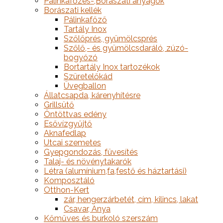
Pálinkafőzés-,Borászati anyagok
Borászati kellék
Pálinkafőző
Tartály Inox
Szőlőprés, gyümölcsprés
Szőlő,- és gyümölcsdaráló, zúzó-
bogyózó
Bortartály Inox tartozékok
Szüretelőkád
Üvegballon
Állatcsapda, kárenyhítésre
Grillsütő
Öntöttvas edény
Esővízgyűjtő
Aknafedlap
Utcai szemetes
Gyepgondozás, füvesítés
Talaj- és növénytakarók
Létra (alumínium,fa,festő és háztartási)
Komposztáló
Otthon-Kert
zár, hengerzárbetét, cím, kilincs, lakat
Csavar, Anya
Kőműves és burkoló szerszám