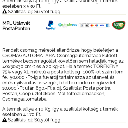
A termék súlya 4.10
Kg
, így a szállítási költség 1 termék
esetében 3 530
Ft
.
Szállítási díj: Súlytól függ
MPL Utánvét
PostaPonton
Rendelt csomag méretét ellenőrizze, hogy beleférjen a
CSOMAGAUTOMATÁBA. Csomagautomatába küldött
termékek becsomagolást követően sem haladják meg az
40x30x30 cm-t és a 20 kg-ot. Ha a termék TÖRÉKENY
75% vagy XL méretű a posta költség +100%-ot számítom
fel. 50.000,-Ft-ig a fuvardíj tartalmazza az utánvét és
érték nyilvánítás összegét, felette minden megkezdett
10.000,-Ft után 890,-Ft a díj. Szállítás: Posta pontra,
Postán, Coop üzletekben, Mol töltőállomásokon,
Csomagautomatába.
A termék súlya 4.10
Kg
, így a szállítási költség 1 termék
esetében 4 170
Ft
.
Szállítási díj: Súlytól függ