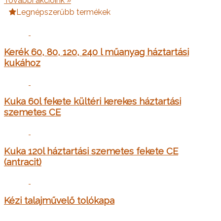
További akcióink »
Legnépszerűbb termékek
Kerék 60, 80, 120, 240 l műanyag háztartási
kukához
Kuka 60l fekete kültéri kerekes háztartási
szemetes CE
Kuka 120l háztartási szemetes fekete CE
(antracit)
Kézi talajművelő tolókapa