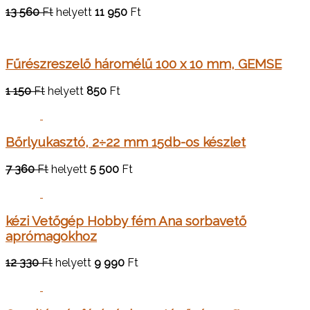
13 560
Ft
helyett
11 950
Ft
Fűrészreszelő háromélű 100 x 10 mm, GEMSE
1 150
Ft
helyett
850
Ft
Bőrlyukasztó, 2÷22 mm 15db-os készlet
7 360
Ft
helyett
5 500
Ft
kézi Vetőgép Hobby fém Ana sorbavető
aprómagokhoz
12 330
Ft
helyett
9 990
Ft