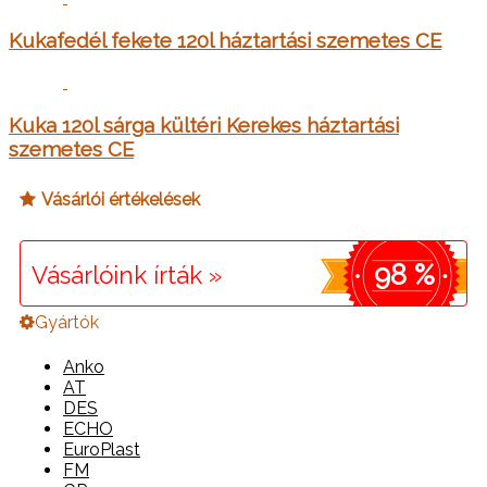
Kukafedél fekete 120l háztartási szemetes CE
Kuka 120l sárga kültéri Kerekes háztartási
szemetes CE
Vásárlói értékelések
98 %
Vásárlóink írták »
Gyártók
Anko
AT
DES
ECHO
EuroPlast
FM