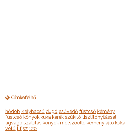
Címkefelhő
hődob
Kályhacső
dugó
esővédő
füstcső
kémény
füstcső könyök
kuka kerék
szűkítő
tisztítónyílással
ágvágó
szállítás
könyök
metszőolló
kémény ajtó
kuka
vető
t f
sz
120