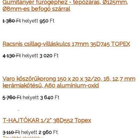
Gumitányér fúrógéphez - tépőzáras, Ø125mm,
Ø8mm-es befogó szárral
1 380
Ft
helyett
950
Ft
Racsnis csillag-villáskulcs 17mm 35D745 TOPEX
4 130
Ft
helyett
3 020
Ft
Varo köszörűkorong 150 x 20 x 32/20, 16, 12,7 mm
kerámiakötésű, A60 alumínium-oxid
5 760
Ft
helyett
3 640
Ft
T-HAJTÓKAR 1/2" 38D552 Topex
3 110
Ft
helyett
2 960
Ft