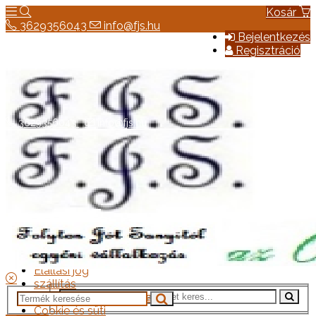
Kosár
3629356043
info@fjs.hu
Bejelentkezés
Regisztráció
3629356043
info@fjs.hu
Hírek
Elérhetőség
Általános szerződési feltételek
Elállási jog
szállítás
Adatkezelési tájékoztató
Cookie és süti