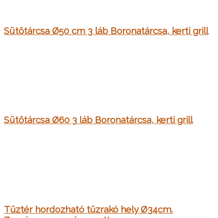
Sütőtárcsa Ø50 cm 3 láb Boronatárcsa, kerti grill
Sütőtárcsa Ø60 3 láb Boronatárcsa, kerti grill
Tűztér hordozható tűzrakó hely Ø34cm.