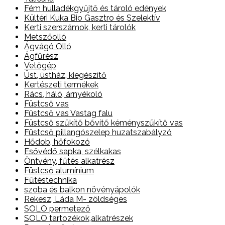
Fém hulladékgyűjtő és tároló edények
Kültéri Kuka Bio Gasztro és Szelektív
Kerti szerszámok, kerti tárolók
Metszőolló
Ágvágó Olló
Ágfűrész
Vetőgép
Üst, üstház, kiegészítő
Kertészeti termékek
Rács, háló, árnyékoló
Füstcső vas
Füstcső vas Vastag falu
Füstcső szűkítő bővítő kéményszűkítő vas
Füstcső pillangószelep huzatszabályzó
Hődob, hőfokozó
Esővédő sapka, szélkakas
Öntvény, fűtés alkatrész
Füstcső alumínium
Fűtéstechnika
szoba és balkon növényápolók
Rekesz, Láda M- zöldséges
SOLO permetező
SOLO tartozékok,alkatrészek