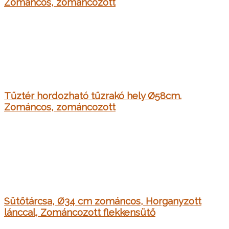
Zománcos, zománcozott
Tűztér hordozható tűzrakó hely Ø58cm.
Zománcos, zománcozott
Sütőtárcsa, Ø34 cm zománcos, Horganyzott
lánccal, Zománcozott flekkensütő