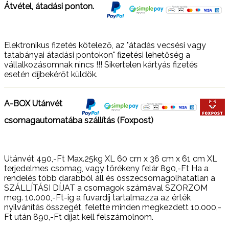
Átvétel, átadási ponton.
Elektronikus fizetés kötelező, az "átadás vecsési vagy
tatabányai átadási pontokon" fizetési lehetőség a
vállalkozásomnak nincs !!! Sikertelen kártyás fizetés
esetén díjbekérőt küldök.
A-BOX Utánvét
csomagautomatába szállítás (Foxpost)
Utánvét 490,-Ft Max.25kg XL 60 cm x 36 cm x 61 cm XL
terjedelmes csomag, vagy törékeny felár 890,-Ft Ha a
rendelés több darabból áll és összecsomagolhatatlan a
SZÁLLÍTÁSI DÍJAT a csomagok számával SZORZOM
meg. 10.000,-Ft-ig a fuvardíj tartalmazza az érték
nyilvánítás összegét, felette minden megkezdett 10.000,-
Ft után 890,-Ft díjat kell felszámolnom.