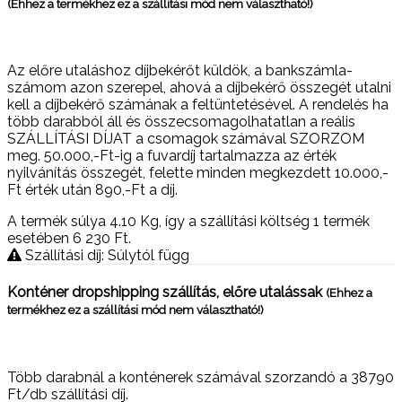
(Ehhez a termékhez ez a szállítási mód nem választható!)
Az előre utaláshoz díjbekérőt küldök, a bankszámla-
számom azon szerepel, ahová a díjbekérő összegét utalni
kell a díjbekérő számának a feltüntetésével. A rendelés ha
több darabból áll és összecsomagolhatatlan a reális
SZÁLLÍTÁSI DÍJAT a csomagok számával SZORZOM
meg. 50.000,-Ft-ig a fuvardíj tartalmazza az érték
nyilvánítás összegét, felette minden megkezdett 10.000,-
Ft érték után 890,-Ft a díj.
A termék súlya 4.10
Kg
, így a szállítási költség 1 termék
esetében 6 230
Ft
.
Szállítási díj: Súlytól függ
Konténer dropshipping szállítás, előre utalássak
(Ehhez a
termékhez ez a szállítási mód nem választható!)
Több darabnál a konténerek számával szorzandó a 38790
Ft/db szállítási díj.