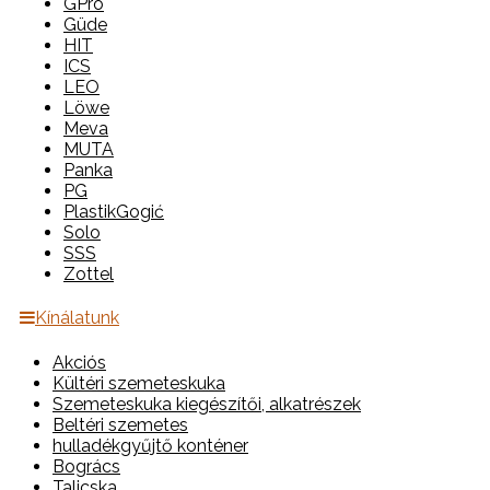
GPro
Güde
HIT
ICS
LEO
Löwe
Meva
MUTA
Panka
PG
PlastikGogić
Solo
SSS
Zottel
Kínálatunk
Akciós
Kültéri szemeteskuka
Szemeteskuka kiegészítői, alkatrészek
Beltéri szemetes
hulladékgyűjtő konténer
Bogrács
Talicska