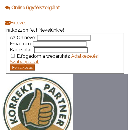
Online ügyfélszolgálat
Hírlevél
Iratkozzon fel hírlevelünkre!
Az Ön neve:
Email cím:
Kapcsolat:
Elfogadom a webáruház
Adatkezelési
Szabályzatát
.
Feliratkozás