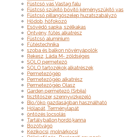
Füstcső vas Vastag falu
Füstcső szűkítő bővítő kéményszűkítő vas
Füstcső pillangószelep huzatszabályzó
Hődob, hőfokozó
Esővédő sapka, szélkakas
Öntvény, fűtés alkatrész
Füstcső alumínium
Fűtéstechnika
szoba és balkon növényápolók
Rekesz, Láda M- zöldséges
SOLO permetező
SOLO tartozékok,alkatrészek
Permetezőgép
Permetezőgép alkatrész
Permetezőgép Olasz
Garden permetező (Srbija)
tisztítószer, szennyvízkezelő
Bio/öko gazdaságban használható
Hólapát, Terménylapát
öntözés locsolás
Tartály,ballon,hordó,kanna
Bozótvágó
Kézikocsi, molnárkocsi