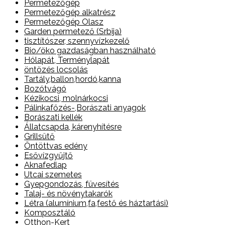
Permetezőgép
Permetezőgép alkatrész
Permetezőgép Olasz
Garden permetező (Srbija)
tisztítószer, szennyvízkezelő
Bio/öko gazdaságban használható
Hólapát, Terménylapát
öntözés locsolás
Tartály,ballon,hordó,kanna
Bozótvágó
Kézikocsi, molnárkocsi
Pálinkafőzés-,Borászati anyagok
Borászati kellék
Állatcsapda, kárenyhítésre
Grillsütő
Öntöttvas edény
Esővízgyűjtő
Aknafedlap
Utcai szemetes
Gyepgondozás, füvesítés
Talaj- és növénytakarók
Létra (alumínium,fa,festő és háztartási)
Komposztáló
Otthon-Kert