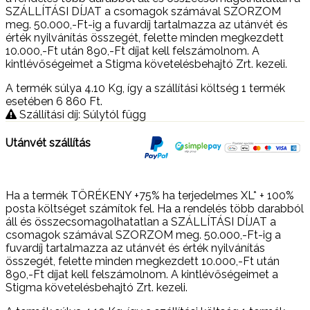
SZÁLLÍTÁSI DÍJAT a csomagok számával SZORZOM
meg. 50.000,-Ft-ig a fuvardíj tartalmazza az utánvét és
érték nyilvánítás összegét, felette minden megkezdett
10.000,-Ft után 890,-Ft díjat kell felszámolnom. A
kintlévőségeimet a Stigma követelésbehajtó Zrt. kezeli.
A termék súlya 4.10
Kg
, így a szállítási költség 1 termék
esetében 6 860
Ft
.
Szállítási díj: Súlytól függ
Utánvét szállítás
Ha a termék TÖRÉKENY +75% ha terjedelmes XL* + 100%
posta költséget számítok fel. Ha a rendelés több darabból
áll és összecsomagolhatatlan a SZÁLLÍTÁSI DÍJAT a
csomagok számával SZORZOM meg. 50.000,-Ft-ig a
fuvardíj tartalmazza az utánvét és érték nyilvánítás
összegét, felette minden megkezdett 10.000,-Ft után
890,-Ft díjat kell felszámolnom. A kintlévőségeimet a
Stigma követelésbehajtó Zrt. kezeli.