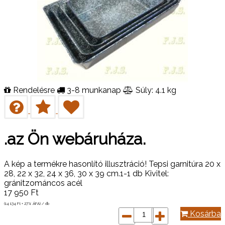
Rendelésre
3-8 munkanap
Súly: 4.1 kg
.az Ön webáruháza.
A kép a termékre hasonlító illusztráció! Tepsi garnitúra 20 x
28, 22 x 32, 24 x 36, 30 x 39 cm.1-1 db Kivitel:
gránitzománcos acél
17 950
Ft
(14 134
Ft
+ 27% ÁFA) / db
Kosárba