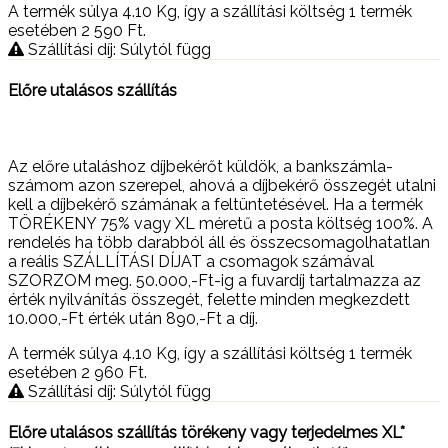
A termék súlya 4.10
Kg
, így a szállítási költség 1 termék
esetében 2 590
Ft
.
Szállítási díj: Súlytól függ
Előre utalásos szállítás
Az előre utaláshoz díjbekérőt küldök, a bankszámla-
számom azon szerepel, ahová a díjbekérő összegét utalni
kell a díjbekérő számának a feltüntetésével. Ha a termék
TÖRÉKENY 75% vagy XL méretű a posta költség 100%. A
rendelés ha több darabból áll és összecsomagolhatatlan
a reális SZÁLLÍTÁSI DÍJAT a csomagok számával
SZORZOM meg. 50.000,-Ft-ig a fuvardíj tartalmazza az
érték nyilvánítás összegét, felette minden megkezdett
10.000,-Ft érték után 890,-Ft a díj.
A termék súlya 4.10
Kg
, így a szállítási költség 1 termék
esetében 2 960
Ft
.
Szállítási díj: Súlytól függ
Előre utalásos szállítás törékeny vagy terjedelmes XL*