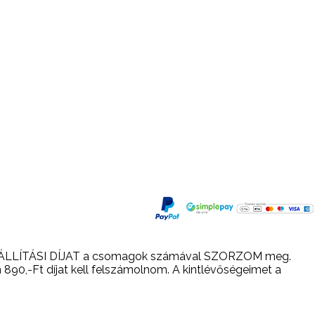
n a SZÁLLÍTÁSI DÍJAT a csomagok számával SZORZOM meg.
n 890,-Ft díjat kell felszámolnom. A kintlévőségeimet a