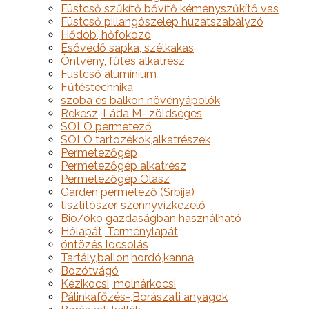
Füstcső szűkítő bővítő kéményszűkítő vas
Füstcső pillangószelep huzatszabályzó
Hődob, hőfokozó
Esővédő sapka, szélkakas
Öntvény, fűtés alkatrész
Füstcső alumínium
Fűtéstechnika
szoba és balkon növényápolók
Rekesz, Láda M- zöldséges
SOLO permetező
SOLO tartozékok,alkatrészek
Permetezőgép
Permetezőgép alkatrész
Permetezőgép Olasz
Garden permetező (Srbija)
tisztítószer, szennyvízkezelő
Bio/öko gazdaságban használható
Hólapát, Terménylapát
öntözés locsolás
Tartály,ballon,hordó,kanna
Bozótvágó
Kézikocsi, molnárkocsi
Pálinkafőzés-,Borászati anyagok