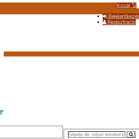
Kosár
Bejelentkezé
Regisztráció