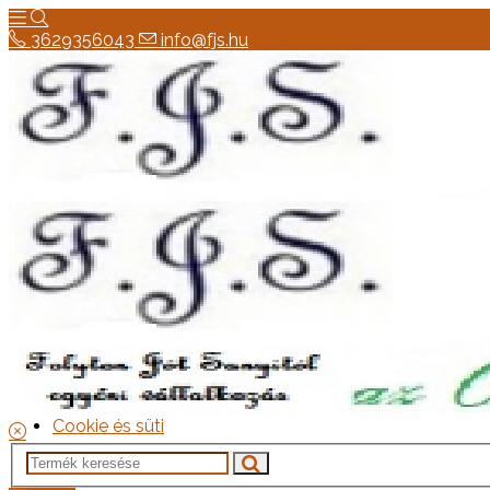
3629356043
info@fjs.hu
3629356043
info@fjs.hu
Hírek
Elérhetőség
Általános szerződési feltételek
Elállási jog
szállítás
Adatkezelési tájékoztató
Cookie és süti