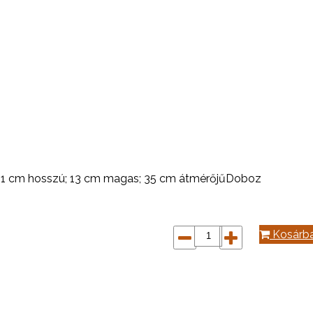
te: 41 cm hosszú; 13 cm magas; 35 cm átmérőjűDoboz
Kosárb