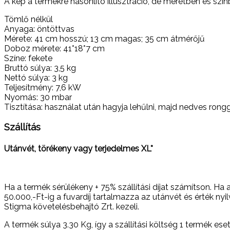
A kép a termékre hasonlító illusztráció, de méretben és színb
Tömlő nélkül
Anyaga: öntöttvas
Mérete: 41 cm hosszú; 13 cm magas; 35 cm átmérőjű
Doboz mérete: 41*18*7 cm
Színe: fekete
Bruttó súlya: 3,5 kg
Nettó súlya: 3 kg
Teljesítmény: 7,6 kW
Nyomás: 30 mbar
Tisztítása: használat után hagyja lehűlni, majd nedves rongg
Szállítás
Utánvét, törékeny vagy terjedelmes XL*
Ha a termék sérülékeny + 75% szállítási díjat számítson
50.000,-Ft-ig a fuvardíj tartalmazza az utánvét és érték ny
Stigma követelésbehajtó Zrt. kezeli.
A termék súlya 3.30
Kg
, így a szállítási költség 1 termék e