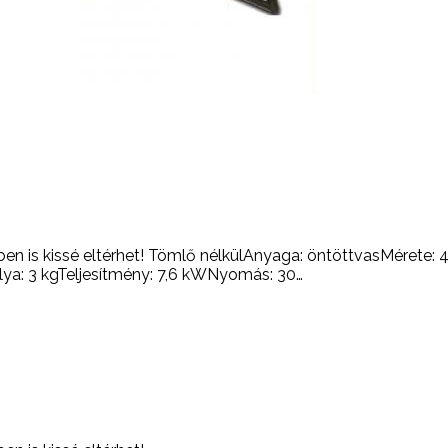
zínben is kissé eltérhet! Tömlő nélkülAnyaga: öntöttvasMére
úlya: 3 kgTeljesítmény: 7,6 kWNyomás: 30…