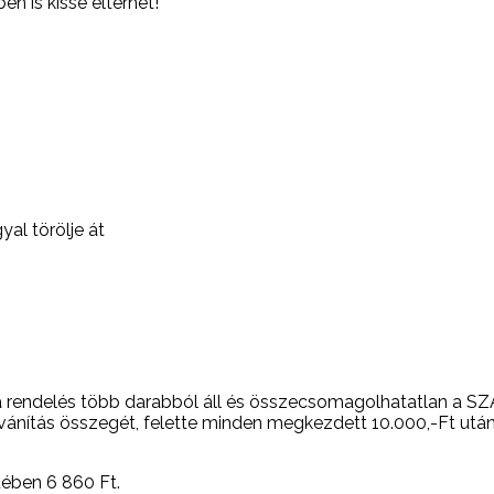
en is kissé eltérhet!
yal törölje át
. Ha a rendelés több darabból áll és összecsomagolhatatla
ilvánítás összegét, felette minden megkezdett 10.000,-Ft utá
setében 6 860
Ft
.