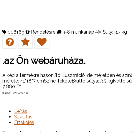
008169
Rendelésre
3-8 munkanap
Súly: 3.3 kg
.az Ön webáruháza.
A kép a termékre hasonlító illusztráció, de méretben és s
mérete: 41*18*7 cmSzíne: feketeBruttó súlya: 3,5 kgNettó s
7 880
Ft
(6 205
Ft
+ 27% ÁFA) / db
Leírás
Szállítás
Értékelés