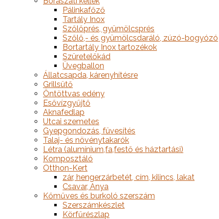
Borászati kellék
Pálinkafőző
Tartály Inox
Szőlőprés, gyümölcsprés
Szőlő,- és gyümölcsdaráló, zúzó-bogyózó
Bortartály Inox tartozékok
Szüretelőkád
Üvegballon
Állatcsapda, kárenyhítésre
Grillsütő
Öntöttvas edény
Esővízgyűjtő
Aknafedlap
Utcai szemetes
Gyepgondozás, füvesítés
Talaj- és növénytakarók
Létra (alumínium,fa,festő és háztartási)
Komposztáló
Otthon-Kert
zár, hengerzárbetét, cím, kilincs, lakat
Csavar, Anya
Kőműves és burkoló szerszám
Szerszámkészlet
Körfűrészlap