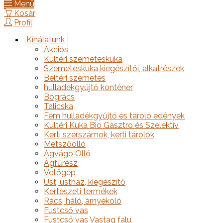
Menü
Kosár
Profil
Kínálatunk
Akciós
Kültéri szemeteskuka
Szemeteskuka kiegészítői, alkatrészek
Beltéri szemetes
hulladékgyűjtő konténer
Bogrács
Talicska
Fém hulladékgyűjtő és tároló edények
Kültéri Kuka Bio Gasztro és Szelektív
Kerti szerszámok, kerti tárolók
Metszőolló
Ágvágó Olló
Ágfűrész
Vetőgép
Üst, üstház, kiegészítő
Kertészeti termékek
Rács, háló, árnyékoló
Füstcső vas
Füstcső vas Vastag falu