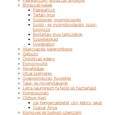
Pálinkafőzés-,Borászati anyagok
Borászati kellék
Pálinkafőző
Tartály Inox
Szőlőprés, gyümölcsprés
Szőlő,- és gyümölcsdaráló, zúzó-
bogyózó
Bortartály Inox tartozékok
Szüretelőkád
Üvegballon
Állatcsapda, kárenyhítésre
Grillsütő
Öntöttvas edény
Esővízgyűjtő
Aknafedlap
Utcai szemetes
Gyepgondozás, füvesítés
Talaj- és növénytakarók
Létra (alumínium,fa,festő és háztartási)
Komposztáló
Otthon-Kert
zár, hengerzárbetét, cím, kilincs, lakat
Csavar, Anya
Kőműves és burkoló szerszám