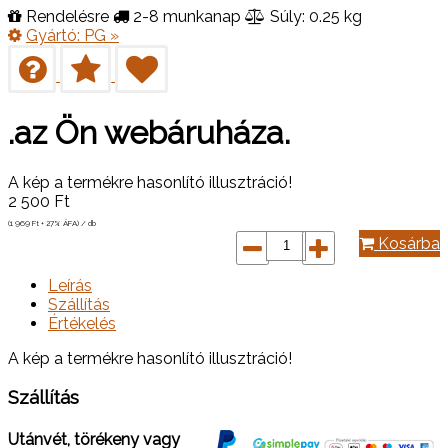
Rendelésre
2-8 munkanap
Súly: 0.25 kg
Gyártó:
PG
»
.az Ön webáruháza.
A kép a termékre hasonlító illusztráció!
2 500
Ft
(1 969
Ft
+ 27% ÁFA) / db
Kosárba
Leírás
Szállítás
Értékelés
A kép a termékre hasonlító illusztráció!
Szállítás
Utánvét, törékeny vagy