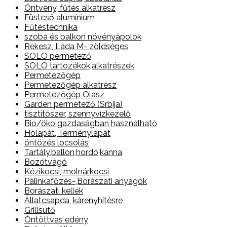
Öntvény, fűtés alkatrész
Füstcső alumínium
Fűtéstechnika
szoba és balkon növényápolók
Rekesz, Láda M- zöldséges
SOLO permetező
SOLO tartozékok,alkatrészek
Permetezőgép
Permetezőgép alkatrész
Permetezőgép Olasz
Garden permetező (Srbija)
tisztítószer, szennyvízkezelő
Bio/öko gazdaságban használható
Hólapát, Terménylapát
öntözés locsolás
Tartály,ballon,hordó,kanna
Bozótvágó
Kézikocsi, molnárkocsi
Pálinkafőzés-,Borászati anyagok
Borászati kellék
Állatcsapda, kárenyhítésre
Grillsütő
Öntöttvas edény