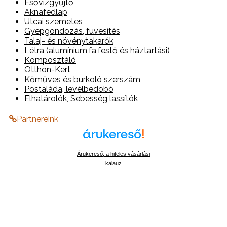
Esővízgyűjtő
Aknafedlap
Utcai szemetes
Gyepgondozás, füvesítés
Talaj- és növénytakarók
Létra (alumínium,fa,festő és háztartási)
Komposztáló
Otthon-Kert
Kőműves és burkoló szerszám
Postaláda, levélbedobó
Elhatárolók, Sebesség lassítók
Partnereink
Árukereső, a hiteles vásárlási
kalauz