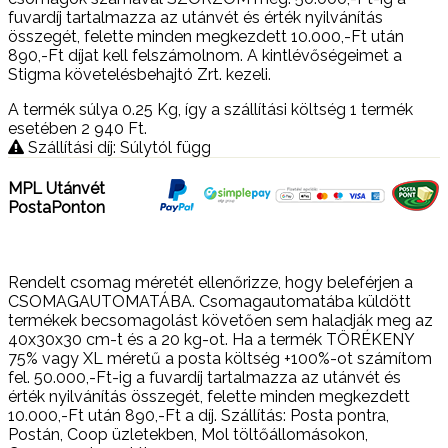
fuvardíj tartalmazza az utánvét és érték nyilvánítás
összegét, felette minden megkezdett 10.000,-Ft után
890,-Ft díjat kell felszámolnom. A kintlévőségeimet a
Stigma követelésbehajtó Zrt. kezeli.
A termék súlya 0.25
Kg
, így a szállítási költség 1 termék
esetében 2 940
Ft
.
Szállítási díj: Súlytól függ
MPL Utánvét
PostaPonton
Rendelt csomag méretét ellenőrizze, hogy beleférjen a
CSOMAGAUTOMATÁBA. Csomagautomatába küldött
termékek becsomagolást követően sem haladják meg az
40x30x30 cm-t és a 20 kg-ot. Ha a termék TÖRÉKENY
75% vagy XL méretű a posta költség +100%-ot számítom
fel. 50.000,-Ft-ig a fuvardíj tartalmazza az utánvét és
érték nyilvánítás összegét, felette minden megkezdett
10.000,-Ft után 890,-Ft a díj. Szállítás: Posta pontra,
Postán, Coop üzletekben, Mol töltőállomásokon,