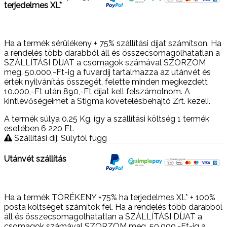
terjedelmes XL*
Ha a termék sérülékeny + 75% szállítási díjat számítson. Ha
a rendelés több darabból áll és összecsomagolhatatlan a
SZÁLLÍTÁSI DÍJAT a csomagok számával SZORZOM
meg. 50.000,-Ft-ig a fuvardíj tartalmazza az utánvét és
érték nyilvánítás összegét, felette minden megkezdett
10.000,-Ft után 890,-Ft díjat kell felszámolnom. A
kintlévőségeimet a Stigma követelésbehajtó Zrt. kezeli.
A termék súlya 0.25
Kg
, így a szállítási költség 1 termék
esetében 6 220
Ft
.
Szállítási díj: Súlytól függ
Utánvét szállítás
Ha a termék TÖRÉKENY +75% ha terjedelmes XL* + 100%
posta költséget számítok fel. Ha a rendelés több darabból
áll és összecsomagolhatatlan a SZÁLLÍTÁSI DÍJAT a
csomagok számával SZORZOM meg. 50.000,-Ft-ig a