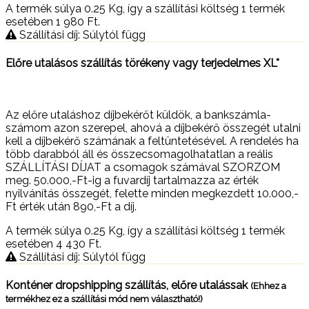
A termék súlya 0.25
Kg
, így a szállítási költség 1 termék
esetében 1 980
Ft
.
Szállítási díj: Súlytól függ
Előre utalásos szállítás törékeny vagy terjedelmes XL*
Az előre utaláshoz díjbekérőt küldök, a bankszámla-
számom azon szerepel, ahová a díjbekérő összegét utalni
kell a díjbekérő számának a feltüntetésével. A rendelés ha
több darabból áll és összecsomagolhatatlan a reális
SZÁLLÍTÁSI DÍJAT a csomagok számával SZORZOM
meg. 50.000,-Ft-ig a fuvardíj tartalmazza az érték
nyilvánítás összegét, felette minden megkezdett 10.000,-
Ft érték után 890,-Ft a díj.
A termék súlya 0.25
Kg
, így a szállítási költség 1 termék
esetében 4 430
Ft
.
Szállítási díj: Súlytól függ
Konténer dropshipping szállítás, előre utalássak
(Ehhez a
termékhez ez a szállítási mód nem választható!)