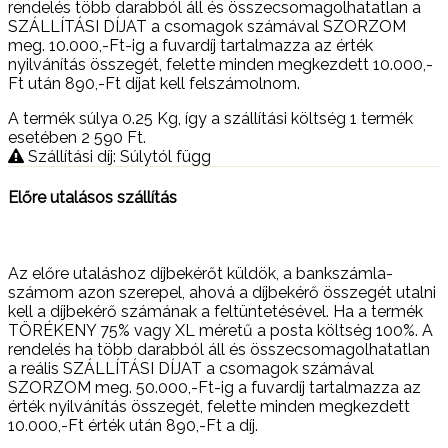
rendelés több darabból áll és összecsomagolhatatlan a
SZÁLLÍTÁSI DÍJAT a csomagok számával SZORZOM
meg. 10.000,-Ft-ig a fuvardíj tartalmazza az érték
nyilvánítás összegét, felette minden megkezdett 10.000,-
Ft után 890,-Ft díjat kell felszámolnom.
A termék súlya 0.25
Kg
, így a szállítási költség 1 termék
esetében 2 590
Ft
.
Szállítási díj: Súlytól függ
Előre utalásos szállítás
Az előre utaláshoz díjbekérőt küldök, a bankszámla-
számom azon szerepel, ahová a díjbekérő összegét utalni
kell a díjbekérő számának a feltüntetésével. Ha a termék
TÖRÉKENY 75% vagy XL méretű a posta költség 100%. A
rendelés ha több darabból áll és összecsomagolhatatlan
a reális SZÁLLÍTÁSI DÍJAT a csomagok számával
SZORZOM meg. 50.000,-Ft-ig a fuvardíj tartalmazza az
érték nyilvánítás összegét, felette minden megkezdett
10.000,-Ft érték után 890,-Ft a díj.