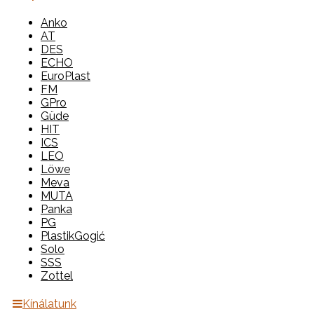
Anko
AT
DES
ECHO
EuroPlast
FM
GPro
Güde
HIT
ICS
LEO
Löwe
Meva
MUTA
Panka
PG
PlastikGogić
Solo
SSS
Zottel
Kínálatunk