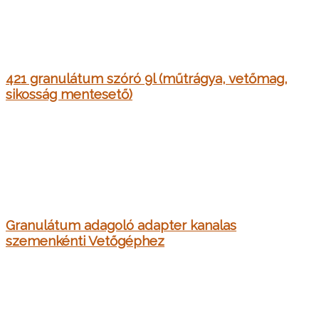
421 granulátum szóró 9l (műtrágya, vetőmag,
sikosság mentesető)
Granulátum adagoló adapter kanalas
szemenkénti Vetőgéphez