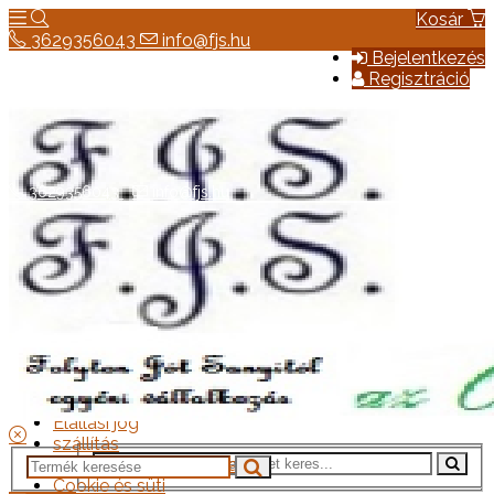
Kosár
3629356043
info@fjs.hu
Bejelentkezés
Regisztráció
3629356043
info@fjs.hu
Hírek
Elérhetőség
Általános szerződési feltételek
Elállási jog
szállítás
Adatkezelési tájékoztató
Cookie és süti