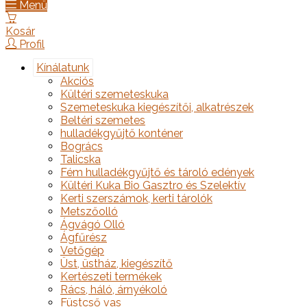
Menü
Kosár
Profil
Kínálatunk
Akciós
Kültéri szemeteskuka
Szemeteskuka kiegészítői, alkatrészek
Beltéri szemetes
hulladékgyűjtő konténer
Bogrács
Talicska
Fém hulladékgyűjtő és tároló edények
Kültéri Kuka Bio Gasztro és Szelektív
Kerti szerszámok, kerti tárolók
Metszőolló
Ágvágó Olló
Ágfűrész
Vetőgép
Üst, üstház, kiegészítő
Kertészeti termékek
Rács, háló, árnyékoló
Füstcső vas