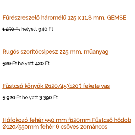
Fűrészreszelő háromélű 125 x 11,8 mm, GEMSE
1 250
Ft
helyett
940
Ft
Rugós szorítócsipesz 225 mm, műanyag
520
Ft
helyett
420
Ft
Füstcső könyök Ø120/45°(120°) fekete vas
5 920
Ft
helyett
3 390
Ft
Hőfokozó fehér 550 mm fi120mm Füstcső hődob
Ø120/550mm fehér 6 csöves zománcos