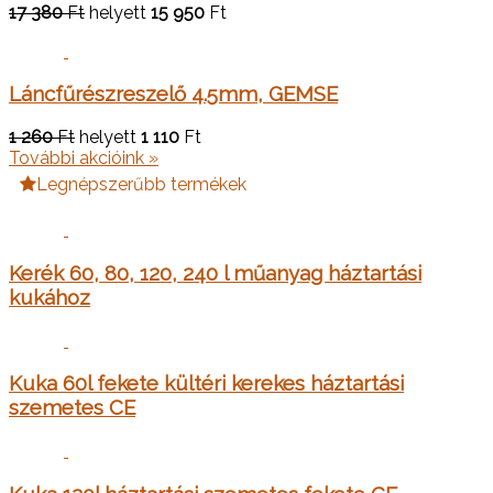
17 380
Ft
helyett
15 950
Ft
Láncfűrészreszelő 4.5mm, GEMSE
1 260
Ft
helyett
1 110
Ft
További akcióink »
Legnépszerűbb termékek
Kerék 60, 80, 120, 240 l műanyag háztartási
kukához
Kuka 60l fekete kültéri kerekes háztartási
szemetes CE