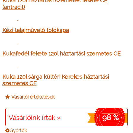
Kuka 120l háztartási szemetes fekete CE
(antracit)
Kézi talajművelő tolókapa
Kukafedél fekete 120l háztartási szemetes CE
Kuka 120l sárga kültéri Kerekes háztartási
szemetes CE
Vásárlói értékelések
98 %
Vásárlóink írták »
Gyártók