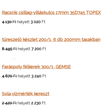
Racsnis csillag-villáskulcs 17mm 35D745 TOPEX
4 130
Ft
helyett
3 020
Ft
tűreszelő készlet 200/1, 6 db 200mm tasakban
8 495
Ft
helyett
7 200
Ft
Faráspoly félkerek 300/1, GEMSE
4 670
Ft
helyett
3 240
Ft
Sola vízmérték kereszt
2 420
Ft
helyett
2 230
Ft