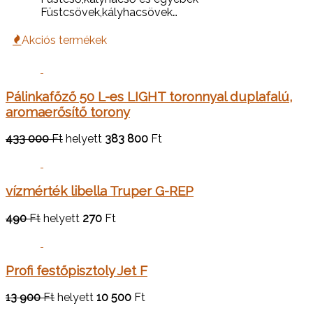
Füstcsövek,kályhacsövek…
Akciós termékek
Pálinkafőző 50 L-es LIGHT toronnyal duplafalú,
aromaerősítő torony
433 000
Ft
helyett
383 800
Ft
vízmérték libella Truper G-REP
490
Ft
helyett
270
Ft
Profi festőpisztoly Jet F
13 900
Ft
helyett
10 500
Ft