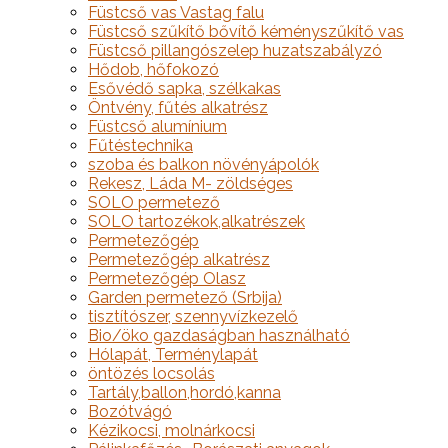
Füstcső vas Vastag falu
Füstcső szűkítő bővítő kéményszűkítő vas
Füstcső pillangószelep huzatszabályzó
Hődob, hőfokozó
Esővédő sapka, szélkakas
Öntvény, fűtés alkatrész
Füstcső alumínium
Fűtéstechnika
szoba és balkon növényápolók
Rekesz, Láda M- zöldséges
SOLO permetező
SOLO tartozékok,alkatrészek
Permetezőgép
Permetezőgép alkatrész
Permetezőgép Olasz
Garden permetező (Srbija)
tisztítószer, szennyvízkezelő
Bio/öko gazdaságban használható
Hólapát, Terménylapát
öntözés locsolás
Tartály,ballon,hordó,kanna
Bozótvágó
Kézikocsi, molnárkocsi