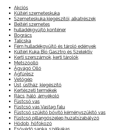
Akciós
Kültéri szemeteskuka
Szemeteskuka kiegészítői, alkatrészek
Beltéri szemetes
hulladékgyűjtő konténer
Bogrács
Talicska
Fém hulladékgyűjtő és tároló edények
Kültéri Kuka Bio Gasztro és Szelektív
Kerti szerszámok, kerti tárolók
Metszőolló
Ágvágó Olló
Ágfűrész
Vetőgép
Üst, üstház, kiegészítő
Kertészeti termékek
Rács, háló, árnyékoló
Füstcső vas
Füstcső vas Vastag falu
Füstcső szűkítő bővítő kéményszűkítő vas
Füstcső pillangószelep huzatszabályzó
Hődob, hőfokozó
Esővédő sapka, szélkakas