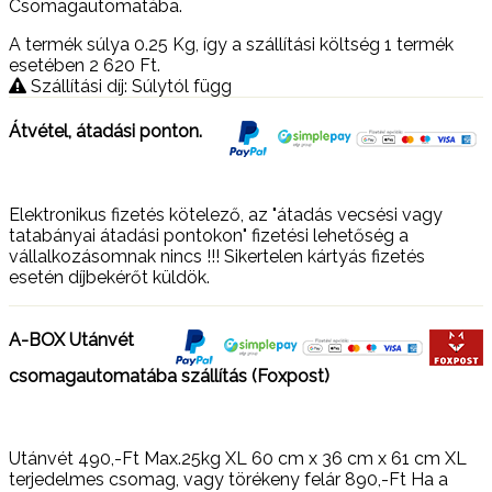
Csomagautomatába.
A termék súlya 0.25
Kg
, így a szállítási költség 1 termék
esetében 2 620
Ft
.
Szállítási díj: Súlytól függ
Átvétel, átadási ponton.
Elektronikus fizetés kötelező, az "átadás vecsési vagy
tatabányai átadási pontokon" fizetési lehetőség a
vállalkozásomnak nincs !!! Sikertelen kártyás fizetés
esetén díjbekérőt küldök.
A-BOX Utánvét
csomagautomatába szállítás (Foxpost)
Utánvét 490,-Ft Max.25kg XL 60 cm x 36 cm x 61 cm XL
terjedelmes csomag, vagy törékeny felár 890,-Ft Ha a