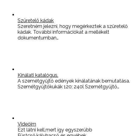
Szüretelő kádak
Szeretném jelezni, hogy megérkeztek a szüretelő
kádak. További információkat a mellékelt
dokumentumban…
Kínálati katalógus.
A szemétgyűjtő edények kínálatának bemutatása.
Szemétgyűjtőkukák 120; 240l Szemétgyűjtő…
Videóim
Ezt látni kell,mert így egyszerűbb
Füstcső,kályhacső és egyébek