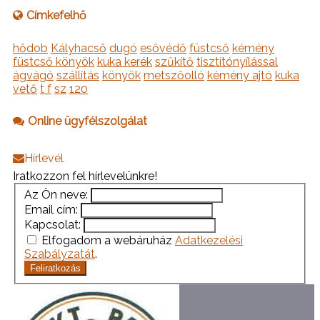
Címkefelhő
hődob
Kályhacső
dugó
esővédő
füstcső
kémény
füstcső könyök
kuka kerék
szűkítő
tisztítónyílással
ágvágó
szállítás
könyök
metszőolló
kémény ajtó
kuka
vető
t f
sz
120
Online ügyfélszolgálat
Hírlevél
Iratkozzon fel hírlevelünkre!
Az Ön neve:
Email cím:
Kapcsolat:
Elfogadom a webáruház
Adatkezelési
Szabályzatát
.
Feliratkozás