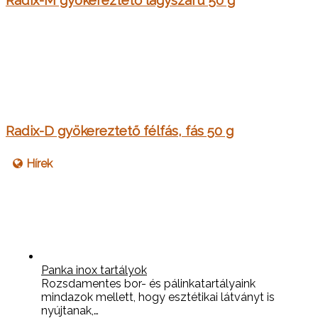
Radix-M gyökereztető lágyszárú 50 g
Radix-D gyökereztető félfás, fás 50 g
Hírek
Panka inox tartályok
Rozsdamentes bor- és pálinkatartályaink
mindazok mellett, hogy esztétikai látványt is
nyújtanak,…