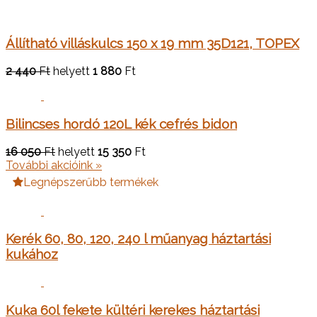
Állítható villáskulcs 150 x 19 mm 35D121, TOPEX
2 440
Ft
helyett
1 880
Ft
Bilincses hordó 120L kék cefrés bidon
16 050
Ft
helyett
15 350
Ft
További akcióink »
Legnépszerűbb termékek
Kerék 60, 80, 120, 240 l műanyag háztartási
kukához
Kuka 60l fekete kültéri kerekes háztartási