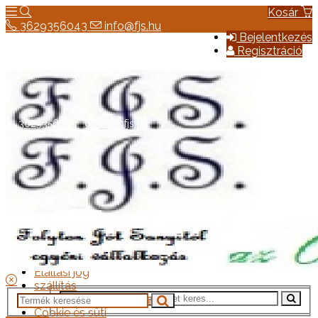
Kosár
3629356043
info@fjs.hu
Bejelentkezés
Regisztráció
3629356043
info@fjs.hu
Hírek
Elérhetőség
Általános szerződési feltételek
Elállási jog
szállítás
Adatkezelési tájékoztató
Cookie és süti