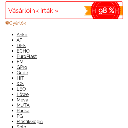
98 %
Vásárlóink írták »
Gyártók
Anko
AT
DES
ECHO
EuroPlast
FM
GPro
Güde
HIT
ICS
LEO
Löwe
Meva
MUTA
Panka
PG
PlastikGogić
Solo