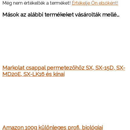
Még nem értékelték a terméket!
Értékelje Ön elsőként!
Mások az alábbi termékeket vásárolták mellé...
Markolat csappal permetezőhöz SX, SX-15D, SX-
MD20E, SX-LK16 és kínaí
Amazon 100g különleges profi, biológiai