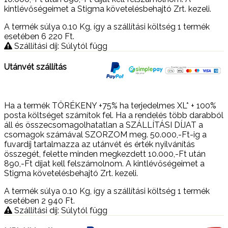
kintlévőségeimet a Stigma követelésbehajtó Zrt. kezeli.
A termék súlya 0.10
Kg
, így a szállítási költség 1 termék
esetében 6 220
Ft
.
Szállítási díj: Súlytól függ
Utánvét szállítás
Ha a termék TÖRÉKENY +75% ha terjedelmes XL* + 100%
posta költséget számítok fel. Ha a rendelés több darabból
áll és összecsomagolhatatlan a SZÁLLÍTÁSI DÍJAT a
csomagok számával SZORZOM meg. 50.000,-Ft-ig a
fuvardíj tartalmazza az utánvét és érték nyilvánítás
összegét, felette minden megkezdett 10.000,-Ft után
890,-Ft díjat kell felszámolnom. A kintlévőségeimet a
Stigma követelésbehajtó Zrt. kezeli.
A termék súlya 0.10
Kg
, így a szállítási költség 1 termék
esetében 2 940
Ft
.
Szállítási díj: Súlytól függ