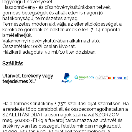
legyengült növényeket.
Haszonnövény- és dísznövénykultúrákban tetvek,
gombás betegségek és atkák ellen is nagon jó
hatékonyságú, természetes anyag.
Természetes módon aktiválja az ellenállóképességet a
kórokozó gombák és baktériumok ellen. 7–14 naponta
ismételhetjük.
Valamennyi növénykultúrában alkalmazható. ​
Összetétele: 100% csalán kivonat.
Házikerti adagolás: 50 ml/10 liter dózisban.
Szállítás
Utánvét, törékeny vagy
terjedelmes XL*
Ha a termék sérülékeny + 75% szállítási díjat számítson. Ha
a rendelés több darabból áll és összecsomagolhatatlan a
SZÁLLÍTÁSI DÍJAT a csomagok számával SZORZOM
meg. 50.000,-Ft-ig a fuvardíj tartalmazza az utánvét és
érték nyilvánítás összegét, felette minden megkezdett
10.000,-Ft után 890,-Ft díjat kell felszámolnom. A