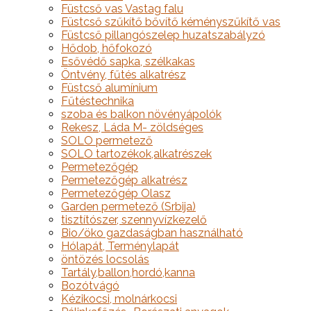
Füstcső vas Vastag falu
Füstcső szűkítő bővítő kéményszűkítő vas
Füstcső pillangószelep huzatszabályzó
Hődob, hőfokozó
Esővédő sapka, szélkakas
Öntvény, fűtés alkatrész
Füstcső alumínium
Fűtéstechnika
szoba és balkon növényápolók
Rekesz, Láda M- zöldséges
SOLO permetező
SOLO tartozékok,alkatrészek
Permetezőgép
Permetezőgép alkatrész
Permetezőgép Olasz
Garden permetező (Srbija)
tisztítószer, szennyvízkezelő
Bio/öko gazdaságban használható
Hólapát, Terménylapát
öntözés locsolás
Tartály,ballon,hordó,kanna
Bozótvágó
Kézikocsi, molnárkocsi