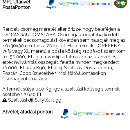
MPL Utánvét
PostaPonton
Rendelt csomag méretét ellenőrizze, hogy beleférjen a
CSOMAGAUTOMATÁBA. Csomagautomatába küldött
termékek becsomagolást követően sem haladják meg az
40x30x30 cm-t és a 20 kg-ot. Ha a termék TÖRÉKENY
75% vagy XL méretű a posta költség +100%-ot számítom
fel. 50.000,-Ft-ig a fuvardíj tartalmazza az utánvét és
érték nyilvánítás összegét, felette minden megkezdett
10.000,-Ft után 890,-Ft a díj. Szállítás: Posta pontra,
Postán, Coop üzletekben, Mol töltőállomásokon,
Csomagautomatába.
A termék súlya 0.10
Kg
, így a szállítási költség 1 termék
esetében 2 620
Ft
.
Szállítási díj: Súlytól függ
Átvétel, átadási ponton.