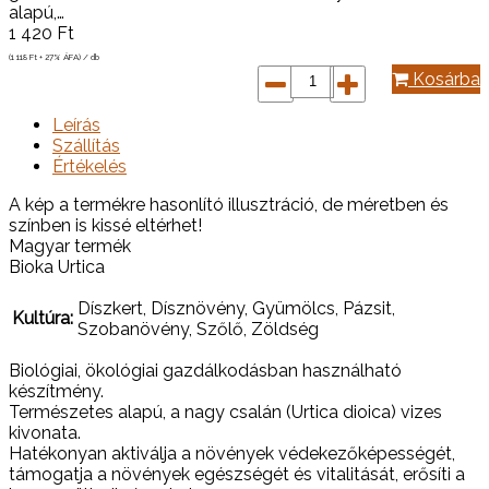
alapú,…
1 420
Ft
(1 118
Ft
+ 27% ÁFA) / db
Kosárba
Leírás
Szállítás
Értékelés
A kép a termékre hasonlító illusztráció, de méretben és
színben is kissé eltérhet!
Magyar termék
Bioka Urtica
Díszkert, Dísznövény, Gyümölcs, Pázsit,
Kultúra:
Szobanövény, Szőlő, Zöldség
Biológiai, ökológiai gazdálkodásban használható
készítmény.
Természetes alapú, a nagy csalán (Urtica dioica) vizes
kivonata.
Hatékonyan aktiválja a növények védekezőképességét,
támogatja a növények egészségét és vitalitását, erősíti a