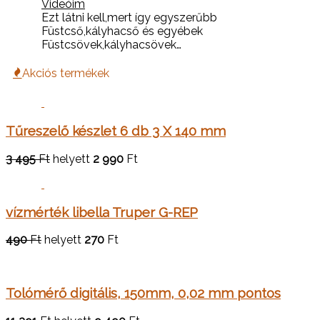
Videóim
Ezt látni kell,mert így egyszerűbb
Füstcső,kályhacső és egyébek
Füstcsövek,kályhacsövek…
Akciós termékek
Tűreszelő készlet 6 db 3 X 140 mm
3 495
Ft
helyett
2 990
Ft
vízmérték libella Truper G-REP
490
Ft
helyett
270
Ft
Tolómérő digitális, 150mm, 0,02 mm pontos