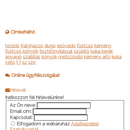
Címkefelhő
hődob
Kályhacső
dugó
esővédő
füstcső
kémény
füstcső könyök
tisztítónyílással
szűkítő
kuka kerék
ágvágó
szállítás
könyök
metszőolló
kémény ajtó
kuka
vető
t f
sz
120
Online ügyfélszolgálat
Hírlevél
Iratkozzon fel hírlevelünkre!
Az Ön neve:
Email cím:
Kapcsolat:
Elfogadom a webáruház
Adatkezelési
Szabályzatát
.