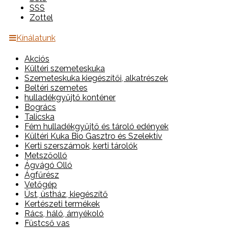
SSS
Zottel
Kínálatunk
Akciós
Kültéri szemeteskuka
Szemeteskuka kiegészítői, alkatrészek
Beltéri szemetes
hulladékgyűjtő konténer
Bogrács
Talicska
Fém hulladékgyűjtő és tároló edények
Kültéri Kuka Bio Gasztro és Szelektív
Kerti szerszámok, kerti tárolók
Metszőolló
Ágvágó Olló
Ágfűrész
Vetőgép
Üst, üstház, kiegészítő
Kertészeti termékek
Rács, háló, árnyékoló
Füstcső vas