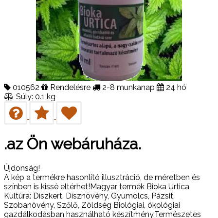
010562
Rendelésre
2-8 munkanap
24 hó
Súly: 0.1 kg
.az Ön webáruháza.
Újdonság!
A kép a termékre hasonlító illusztráció, de méretben és
színben is kissé eltérhet!Magyar termék Bioka Urtica
Kultúra: Díszkert, Dísznövény, Gyümölcs, Pázsit,
Szobanövény, Szőlő, Zöldség Biológiai, ökológiai
gazdálkodásban használható készítmény.Természetes