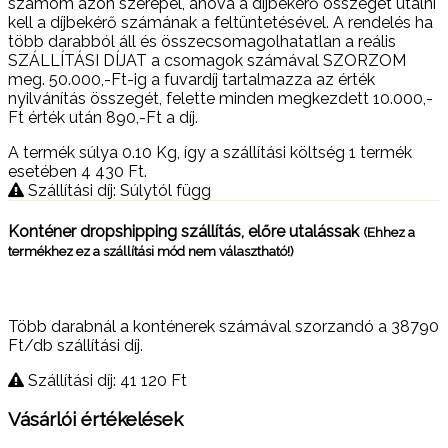
számom azon szerepel, ahová a díjbekérő összegét utalni
kell a díjbekérő számának a feltüntetésével. A rendelés ha
több darabból áll és összecsomagolhatatlan a reális
SZÁLLÍTÁSI DÍJAT a csomagok számával SZORZOM
meg. 50.000,-Ft-ig a fuvardíj tartalmazza az érték
nyilvánítás összegét, felette minden megkezdett 10.000,-
Ft érték után 890,-Ft a díj.
A termék súlya 0.10
Kg
, így a szállítási költség 1 termék
esetében 4 430
Ft
.
Szállítási díj: Súlytól függ
Konténer dropshipping szállítás, előre utalássak
(Ehhez a
termékhez ez a szállítási mód nem választható!)
Több darabnál a konténerek számával szorzandó a 38790
Ft/db szállítási díj.
Szállítási díj: 41 120
Ft
Vásárlói értékelések