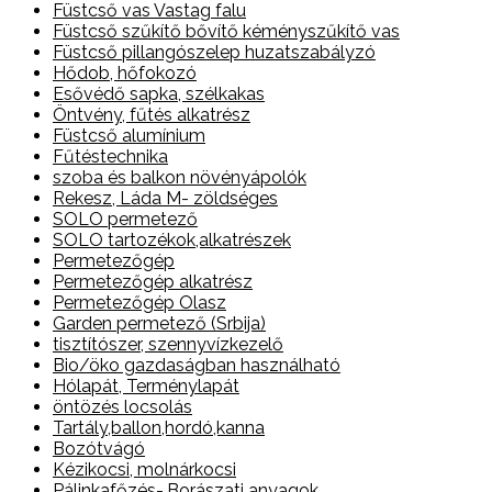
Füstcső vas Vastag falu
Füstcső szűkítő bővítő kéményszűkítő vas
Füstcső pillangószelep huzatszabályzó
Hődob, hőfokozó
Esővédő sapka, szélkakas
Öntvény, fűtés alkatrész
Füstcső alumínium
Fűtéstechnika
szoba és balkon növényápolók
Rekesz, Láda M- zöldséges
SOLO permetező
SOLO tartozékok,alkatrészek
Permetezőgép
Permetezőgép alkatrész
Permetezőgép Olasz
Garden permetező (Srbija)
tisztítószer, szennyvízkezelő
Bio/öko gazdaságban használható
Hólapát, Terménylapát
öntözés locsolás
Tartály,ballon,hordó,kanna
Bozótvágó
Kézikocsi, molnárkocsi
Pálinkafőzés-,Borászati anyagok