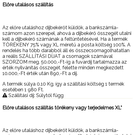
Előre utalásos szállítás
Az előre utaláshoz díjbekérőt küldök, a bankszámla-
számom azon szerepel, ahová a díjbekérő összegét utalni
kell a díjbekérő számának a feltüntetésével. Ha a termék
TÖRÉKENY 75% vagy XL méretű a posta költség 100%. A
rendelés ha több darabból áll és összecsomagolhatatlan
a reális SZÁLLÍTÁSI DÍJAT a csomagok számával
SZORZOM meg. 50.000,-Ft-ig a fuvardíj tartalmazza az
érték nyilvánítás összegét, felette minden megkezdett
10.000,-Ft érték után 890,-Ft a díj.
A termék súlya 0.10
Kg
, így a szállítási költség 1 termék
esetében 1 980
Ft
.
Szállítási díj: Súlytól függ
Előre utalásos szállítás törékeny vagy terjedelmes XL*
Az előre utaláshoz díjbekérőt küldök, a bankszámla-