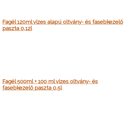
Fagél 120ml vizes alapú oltvány- és fasebkezelő
paszta 0,12l
Fagél 500ml + 100 ml vizes oltvány- és
fasebkezelő paszta 0,5l