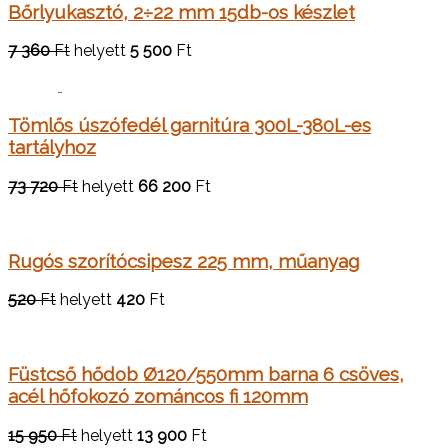
Bőrlyukasztó, 2÷22 mm 15db-os készlet
7 360
Ft
helyett
5 500
Ft
Tömlős úszófedél garnitúra 300L-380L-es
tartályhoz
73 720
Ft
helyett
66 200
Ft
Rugós szorítócsipesz 225 mm, műanyag
520
Ft
helyett
420
Ft
Füstcső hődob Ø120/550mm barna 6 csöves,
acél hőfokozó zománcos fi 120mm
15 950
Ft
helyett
13 900
Ft