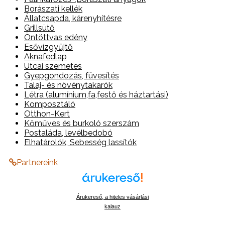
Borászati kellék
Állatcsapda, kárenyhítésre
Grillsütő
Öntöttvas edény
Esővízgyűjtő
Aknafedlap
Utcai szemetes
Gyepgondozás, füvesítés
Talaj- és növénytakarók
Létra (alumínium,fa,festő és háztartási)
Komposztáló
Otthon-Kert
Kőműves és burkoló szerszám
Postaláda, levélbedobó
Elhatárolók, Sebesség lassítók
Partnereink
Árukereső, a hiteles vásárlási
kalauz