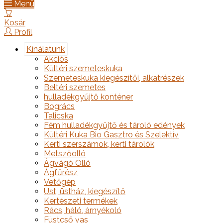
Menü
Kosár
Profil
Kínálatunk
Akciós
Kültéri szemeteskuka
Szemeteskuka kiegészítői, alkatrészek
Beltéri szemetes
hulladékgyűjtő konténer
Bogrács
Talicska
Fém hulladékgyűjtő és tároló edények
Kültéri Kuka Bio Gasztro és Szelektív
Kerti szerszámok, kerti tárolók
Metszőolló
Ágvágó Olló
Ágfűrész
Vetőgép
Üst, üstház, kiegészítő
Kertészeti termékek
Rács, háló, árnyékoló
Füstcső vas