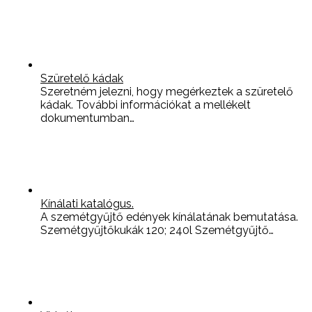
Szüretelő kádak
Szeretném jelezni, hogy megérkeztek a szüretelő
kádak. További információkat a mellékelt
dokumentumban…
Kínálati katalógus.
A szemétgyűjtő edények kínálatának bemutatása.
Szemétgyűjtőkukák 120; 240l Szemétgyűjtő…