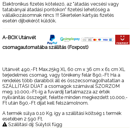
Elektronikus fizetés kötelező, az "átadás vecsési vagy
tatabányai átadási pontokon" fizetési lehetőség a
vállalkozásomnak nincs !!! Sikertelen kártyás fizetés
esetén díjbekérőt küldök.
A-BOX Utánvét
csomagautomatába szállítás (Foxpost)
Utánvét 490,-Ft Max.25kg XL 60 cm x 36 cm x 61 cm XL
terjedelmes csomag, vagy törékeny felár 890,-Ft Ha a
rendelés több darabból áll és összecsomagolhatatlan a
SZÁLLÍTÁSI DÍJAT a csomagok számával SZORZOM
meg. 10.000,-Ft-ig a fuvardíj tartalmazza az érték
nyilvánítás összegét, felette minden megkezdett 10.000,-
Ft után 890,-Ft díjat kell felszámolnom.
A termék súlya 0.10
Kg
, így a szállítási költség 1 termék
esetében 2 590
Ft
.
Szállítási díj: Súlytól függ