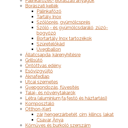
Pálinkafőzés-,Borászati anyagok
Borászati kellék
Pálinkafőző
Tartály Inox
Szőlőprés, gyümölcsprés
Szőlő,- és gyümölcsdaráló, zúzó-
bogyózó
Bortartály Inox tartozékok
Szüretelőkád
Üvegballon
Állatcsapda, kárenyhítésre
Grillsütő
Öntöttvas edény
Esővízgyűjtő
Aknafedlap
Utcai szemetes
Gyepgondozás, füvesítés
Talaj- és növénytakarók
Létra (alumínium,fa,festő és háztartási)
Komposztáló
Otthon-Kert
zár, hengerzárbetét, cím, kilincs, lakat
Csavar, Anya
Kőműves és burkoló szerszám