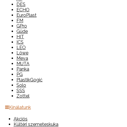
DES
ECHO
EuroPlast
FM
GPro
Güde
HIT
ICS
LEO
Löwe
Meva
MUTA
Panka
PG
PlastikGogić
Solo
SSS
Zottel
Kínálatunk
Akciós
Kültéri szemeteskuka