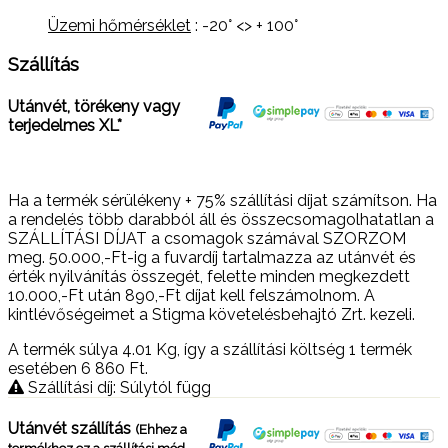
Üzemi hőmérséklet
: -20° <> + 100°
Szállítás
Utánvét, törékeny vagy
terjedelmes XL*
Ha a termék sérülékeny + 75% szállítási díjat számítson. Ha
a rendelés több darabból áll és összecsomagolhatatlan a
SZÁLLÍTÁSI DÍJAT a csomagok számával SZORZOM
meg. 50.000,-Ft-ig a fuvardíj tartalmazza az utánvét és
érték nyilvánítás összegét, felette minden megkezdett
10.000,-Ft után 890,-Ft díjat kell felszámolnom. A
kintlévőségeimet a Stigma követelésbehajtó Zrt. kezeli.
A termék súlya 4.01
Kg
, így a szállítási költség 1 termék
esetében 6 860
Ft
.
Szállítási díj: Súlytól függ
Utánvét szállítás
(Ehhez a