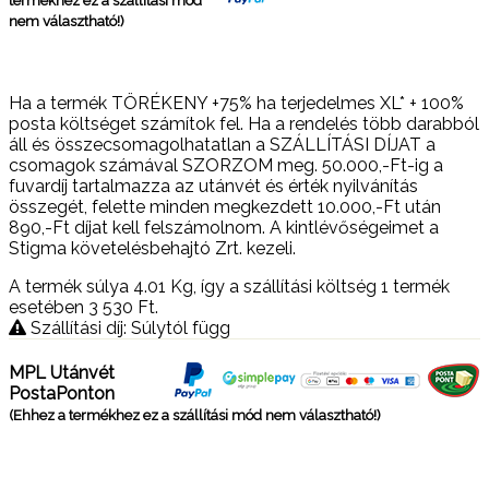
termékhez ez a szállítási mód
nem választható!)
Ha a termék TÖRÉKENY +75% ha terjedelmes XL* + 100%
posta költséget számítok fel. Ha a rendelés több darabból
áll és összecsomagolhatatlan a SZÁLLÍTÁSI DÍJAT a
csomagok számával SZORZOM meg. 50.000,-Ft-ig a
fuvardíj tartalmazza az utánvét és érték nyilvánítás
összegét, felette minden megkezdett 10.000,-Ft után
890,-Ft díjat kell felszámolnom. A kintlévőségeimet a
Stigma követelésbehajtó Zrt. kezeli.
A termék súlya 4.01
Kg
, így a szállítási költség 1 termék
esetében 3 530
Ft
.
Szállítási díj: Súlytól függ
MPL Utánvét
PostaPonton
(Ehhez a termékhez ez a szállítási mód nem választható!)