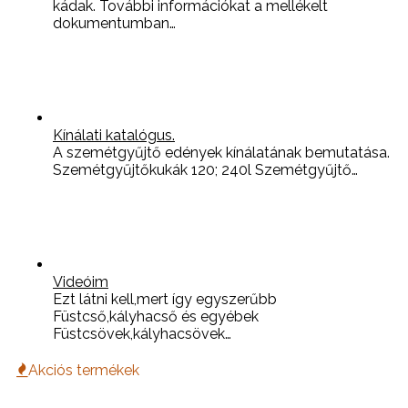
kádak. További információkat a mellékelt
dokumentumban…
Kínálati katalógus.
A szemétgyűjtő edények kínálatának bemutatása.
Szemétgyűjtőkukák 120; 240l Szemétgyűjtő…
Videóim
Ezt látni kell,mert így egyszerűbb
Füstcső,kályhacső és egyébek
Füstcsövek,kályhacsövek…
Akciós termékek