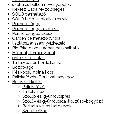
szoba és balkon növényápolók
Rekesz, Láda M- zöldséges
SOLO permetező
SOLO tartozékok,alkatrészek
Permetezőgép
Permetezőgép alkatrész
Permetezőgép Olasz
Garden permetező (Srbija)
tisztítószer, szennyvízkezelő
Bio/öko gazdaságban használható
Hólapát, Terménylapát
öntözés locsolás
Tartály,ballon,hordó,kanna
Bozótvágó
Kézikocsi, molnárkocsi
Pálinkafőzés-,Borászati anyagok
Borászati kellék
Pálinkafőző
Tartály Inox
Szőlőprés, gyümölcsprés
Szőlő,- és gyümölcsdaráló, zúzó-bogyózó
Bortartály Inox tartozékok
Szüretelőkád