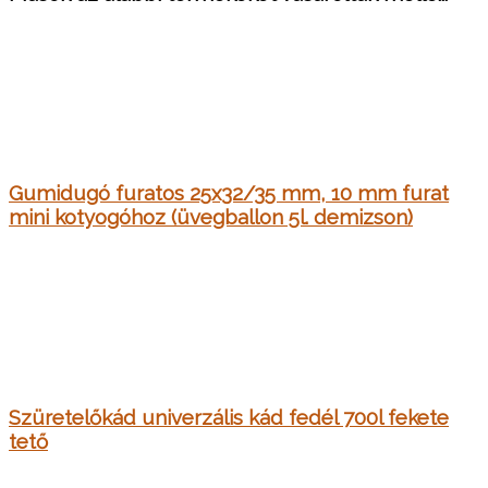
Gumidugó furatos 25x32/35 mm, 10 mm furat
mini kotyogóhoz (üvegballon 5l. demizson)
Szüretelőkád univerzális kád fedél 700l fekete
tető