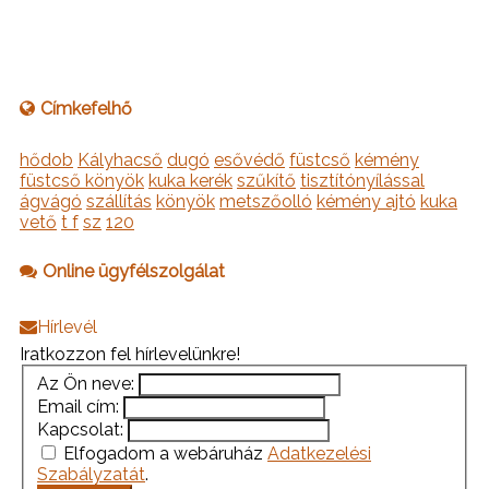
Címkefelhő
hődob
Kályhacső
dugó
esővédő
füstcső
kémény
füstcső könyök
kuka kerék
szűkítő
tisztítónyílással
ágvágó
szállítás
könyök
metszőolló
kémény ajtó
kuka
vető
t f
sz
120
Online ügyfélszolgálat
Hírlevél
Iratkozzon fel hírlevelünkre!
Az Ön neve:
Email cím:
Kapcsolat:
Elfogadom a webáruház
Adatkezelési
Szabályzatát
.