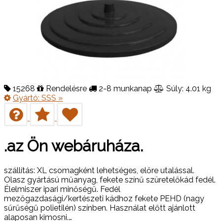
15268
Rendelésre
2-8 munkanap
Súly: 4.01 kg
Gyártó:
SSS
»
.az Ön webáruháza.
szállítás: XL csomagként lehetséges, előre utalással.
Olasz gyártású műanyag, fekete színű szüretelőkád fedél.
Élelmiszer ipari minőségű. Fedél
mezőgazdasági/kertészeti kádhoz fekete PEHD (nagy
sűrűségű polietilén) színben. Használat előtt ajánlott
alaposan kimosni.…