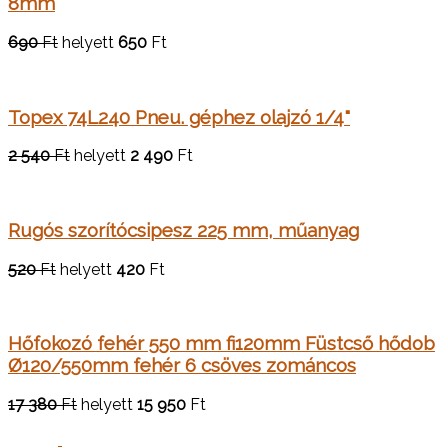
8mm
690
Ft
helyett
650
Ft
Topex 74L240 Pneu. géphez olajzó 1/4"
2 540
Ft
helyett
2 490
Ft
Rugós szorítócsipesz 225 mm, műanyag
520
Ft
helyett
420
Ft
Hőfokozó fehér 550 mm fi120mm Füstcső hődob
Ø120/550mm fehér 6 csöves zománcos
17 380
Ft
helyett
15 950
Ft