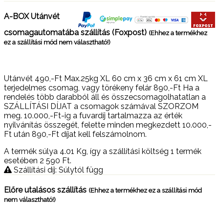
A-BOX Utánvét
csomagautomatába szállítás (Foxpost)
(Ehhez a termékhez
ez a szállítási mód nem választható!)
Utánvét 490,-Ft Max.25kg XL 60 cm x 36 cm x 61 cm XL
terjedelmes csomag, vagy törékeny felár 890,-Ft Ha a
rendelés több darabból áll és összecsomagolhatatlan a
SZÁLLÍTÁSI DÍJAT a csomagok számával SZORZOM
meg. 10.000,-Ft-ig a fuvardíj tartalmazza az érték
nyilvánítás összegét, felette minden megkezdett 10.000,-
Ft után 890,-Ft díjat kell felszámolnom.
A termék súlya 4.01
Kg
, így a szállítási költség 1 termék
esetében 2 590
Ft
.
Szállítási díj: Súlytól függ
Előre utalásos szállítás
(Ehhez a termékhez ez a szállítási mód
nem választható!)