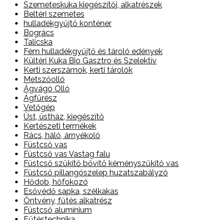
Szemeteskuka kiegészítői, alkatrészek
Beltéri szemetes
hulladékgyűjtő konténer
Bogrács
Talicska
Fém hulladékgyűjtő és tároló edények
Kültéri Kuka Bio Gasztro és Szelektív
Kerti szerszámok, kerti tárolók
Metszőolló
Ágvágó Olló
Ágfűrész
Vetőgép
Üst, üstház, kiegészítő
Kertészeti termékek
Rács, háló, árnyékoló
Füstcső vas
Füstcső vas Vastag falu
Füstcső szűkítő bővítő kéményszűkítő vas
Füstcső pillangószelep huzatszabályzó
Hődob, hőfokozó
Esővédő sapka, szélkakas
Öntvény, fűtés alkatrész
Füstcső alumínium
Fűtéstechnika