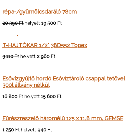
répa-/gyümölcsdaráló 78cm
20 390
Ft
helyett
19 500
Ft
T-HAJTÓKAR 1/2" 38D552 Topex
3 110
Ft
helyett
2 960
Ft
Esővízgyűjtő hordó Esővíztároló csappal tetővel
300l állvány nélkül
16 800
Ft
helyett
15 600
Ft
Fűrészreszelő háromélű 125 x 11,8 mm, GEMSE
1 250
Ft
helyett
940
Ft