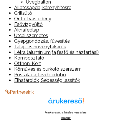
Üvegballon
Állatcsapda, kárenyhítésre
Grillsütő
Öntöttvas edény
Esővízgyűjtő
Aknafedlap
Utcai szemetes
Gyepgondozás, füvesítés
Talaj- és növénytakarók
Létra (alumínium,fa,festő és háztartási)
Komposztáló
Otthon-Kert
Kőműves és burkoló szerszám
Postaláda, levélbedobó
Elhatárolók, Sebesség lassítók
Partnereink
Árukereső, a hiteles vásárlási
kalauz