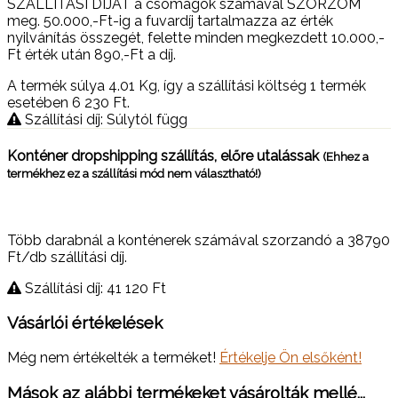
SZÁLLÍTÁSI DÍJAT a csomagok számával SZORZOM
meg. 50.000,-Ft-ig a fuvardíj tartalmazza az érték
nyilvánítás összegét, felette minden megkezdett 10.000,-
Ft érték után 890,-Ft a díj.
A termék súlya 4.01
Kg
, így a szállítási költség 1 termék
esetében 6 230
Ft
.
Szállítási díj: Súlytól függ
Konténer dropshipping szállítás, előre utalássak
(Ehhez a
termékhez ez a szállítási mód nem választható!)
Több darabnál a konténerek számával szorzandó a 38790
Ft/db szállítási díj.
Szállítási díj: 41 120
Ft
Vásárlói értékelések
Még nem értékelték a terméket!
Értékelje Ön elsőként!
Mások az alábbi termékeket vásárolták mellé...