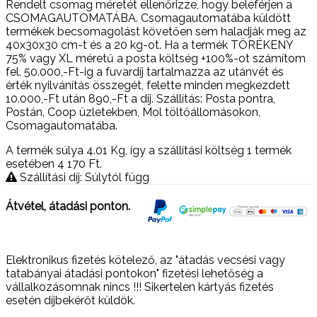
Rendelt csomag méretét ellenőrizze, hogy beleférjen a
CSOMAGAUTOMATÁBA. Csomagautomatába küldött
termékek becsomagolást követően sem haladják meg az
40x30x30 cm-t és a 20 kg-ot. Ha a termék TÖRÉKENY
75% vagy XL méretű a posta költség +100%-ot számítom
fel. 50.000,-Ft-ig a fuvardíj tartalmazza az utánvét és
érték nyilvánítás összegét, felette minden megkezdett
10.000,-Ft után 890,-Ft a díj. Szállítás: Posta pontra,
Postán, Coop üzletekben, Mol töltőállomásokon,
Csomagautomatába.
A termék súlya 4.01
Kg
, így a szállítási költség 1 termék
esetében 4 170
Ft
.
Szállítási díj: Súlytól függ
Átvétel, átadási ponton.
Elektronikus fizetés kötelező, az "átadás vecsési vagy
tatabányai átadási pontokon" fizetési lehetőség a
vállalkozásomnak nincs !!! Sikertelen kártyás fizetés
esetén díjbekérőt küldök.