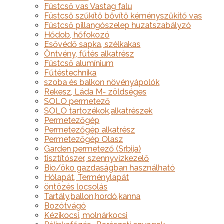
Füstcső vas Vastag falu
Füstcső szűkítő bővítő kéményszűkítő vas
Füstcső pillangószelep huzatszabályzó
Hődob, hőfokozó
Esővédő sapka, szélkakas
Öntvény, fűtés alkatrész
Füstcső alumínium
Fűtéstechnika
szoba és balkon növényápolók
Rekesz, Láda M- zöldséges
SOLO permetező
SOLO tartozékok,alkatrészek
Permetezőgép
Permetezőgép alkatrész
Permetezőgép Olasz
Garden permetező (Srbija)
tisztítószer, szennyvízkezelő
Bio/öko gazdaságban használható
Hólapát, Terménylapát
öntözés locsolás
Tartály,ballon,hordó,kanna
Bozótvágó
Kézikocsi, molnárkocsi