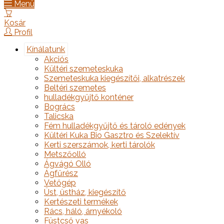
Menü
Kosár
Profil
Kínálatunk
Akciós
Kültéri szemeteskuka
Szemeteskuka kiegészítői, alkatrészek
Beltéri szemetes
hulladékgyűjtő konténer
Bogrács
Talicska
Fém hulladékgyűjtő és tároló edények
Kültéri Kuka Bio Gasztro és Szelektív
Kerti szerszámok, kerti tárolók
Metszőolló
Ágvágó Olló
Ágfűrész
Vetőgép
Üst, üstház, kiegészítő
Kertészeti termékek
Rács, háló, árnyékoló
Füstcső vas