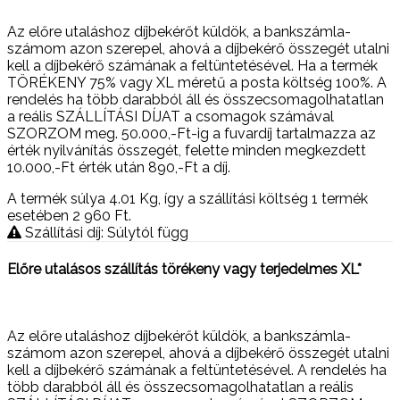
Az előre utaláshoz díjbekérőt küldök, a bankszámla-
számom azon szerepel, ahová a díjbekérő összegét utalni
kell a díjbekérő számának a feltüntetésével. Ha a termék
TÖRÉKENY 75% vagy XL méretű a posta költség 100%. A
rendelés ha több darabból áll és összecsomagolhatatlan
a reális SZÁLLÍTÁSI DÍJAT a csomagok számával
SZORZOM meg. 50.000,-Ft-ig a fuvardíj tartalmazza az
érték nyilvánítás összegét, felette minden megkezdett
10.000,-Ft érték után 890,-Ft a díj.
A termék súlya 4.01
Kg
, így a szállítási költség 1 termék
esetében 2 960
Ft
.
Szállítási díj: Súlytól függ
Előre utalásos szállítás törékeny vagy terjedelmes XL*
Az előre utaláshoz díjbekérőt küldök, a bankszámla-
számom azon szerepel, ahová a díjbekérő összegét utalni
kell a díjbekérő számának a feltüntetésével. A rendelés ha
több darabból áll és összecsomagolhatatlan a reális