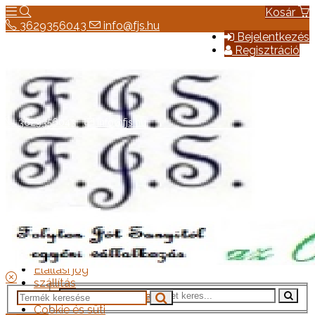
Kosár
3629356043
info@fjs.hu
Bejelentkezés
Regisztráció
3629356043
info@fjs.hu
Hírek
Elérhetőség
Általános szerződési feltételek
Elállási jog
szállítás
Adatkezelési tájékoztató
Cookie és süti