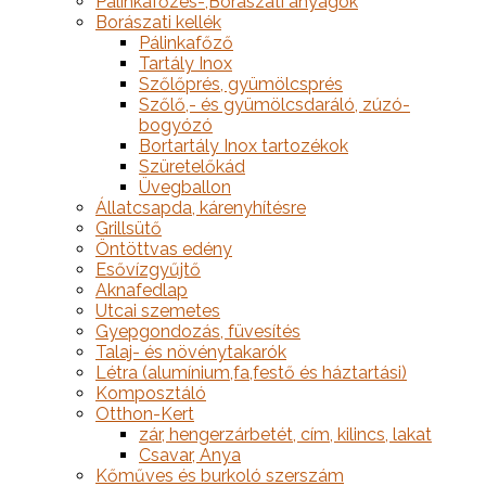
Pálinkafőzés-,Borászati anyagok
Borászati kellék
Pálinkafőző
Tartály Inox
Szőlőprés, gyümölcsprés
Szőlő,- és gyümölcsdaráló, zúzó-
bogyózó
Bortartály Inox tartozékok
Szüretelőkád
Üvegballon
Állatcsapda, kárenyhítésre
Grillsütő
Öntöttvas edény
Esővízgyűjtő
Aknafedlap
Utcai szemetes
Gyepgondozás, füvesítés
Talaj- és növénytakarók
Létra (alumínium,fa,festő és háztartási)
Komposztáló
Otthon-Kert
zár, hengerzárbetét, cím, kilincs, lakat
Csavar, Anya
Kőműves és burkoló szerszám