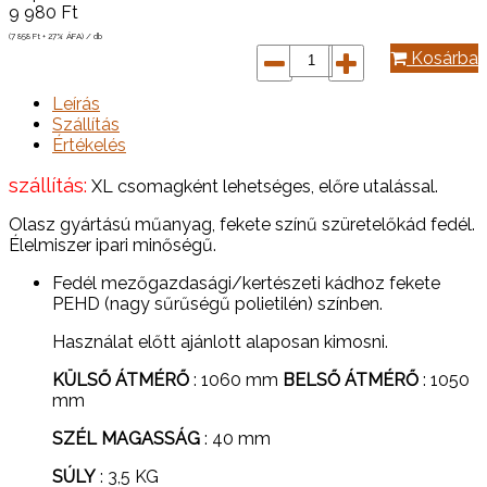
9 980
Ft
(7 858
Ft
+ 27% ÁFA) / db
Kosárba
Leírás
Szállítás
Értékelés
szállítás:
XL csomagként lehetséges, előre utalással.
Olasz gyártású műanyag, fekete színű szüretelőkád fedél.
Élelmiszer ipari minőségű.
Fedél mezőgazdasági/kertészeti kádhoz fekete
PEHD (nagy sűrűségű polietilén) színben.
Használat előtt ajánlott alaposan kimosni.
KÜLSŐ ÁTMÉRŐ
: 1060 mm
BELSŐ ÁTMÉRŐ
: 1050
mm
SZÉL MAGASSÁG
: 40 mm
SÚLY
: 3,5 KG