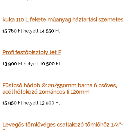
kuka 110 L fekete műanyag háztartási szemetes
15 760
Ft
helyett
14 550
Ft
Profi festőpisztoly Jet F
13 900
Ft
helyett
10 500
Ft
Füstcső hődob Ø120/550mm barna 6 csöves,
acél hőfokozó zománcos fi 120mm
15 950
Ft
helyett
13 900
Ft
Levegős tömlővéges csatlakozó tömlőhöz 1/4"-