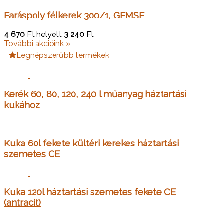
Faráspoly félkerek 300/1, GEMSE
4 670
Ft
helyett
3 240
Ft
További akcióink »
Legnépszerűbb termékek
Kerék 60, 80, 120, 240 l műanyag háztartási
kukához
Kuka 60l fekete kültéri kerekes háztartási
szemetes CE
Kuka 120l háztartási szemetes fekete CE
(antracit)